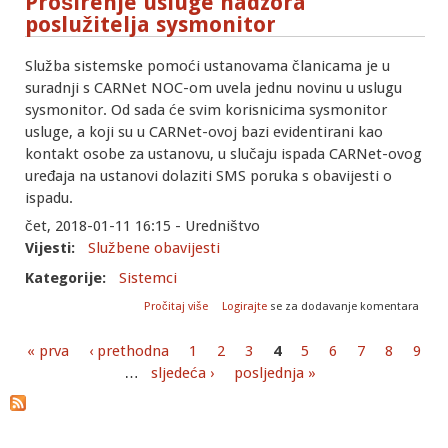
Proširenje usluge nadzora
poslužitelja sysmonitor
Služba sistemske pomoći ustanovama članicama je u
suradnji s CARNet NOC-om uvela jednu novinu u uslugu
sysmonitor. Od sada će svim korisnicima sysmonitor
usluge, a koji su u CARNet-ovoj bazi evidentirani kao
kontakt osobe za ustanovu, u slučaju ispada CARNet-ovog
uređaja na ustanovi dolaziti SMS poruka s obavijesti o
ispadu.
čet, 2018-01-11 16:15 - Uredništvo
Vijesti:
Službene obavijesti
Kategorije:
Sistemci
o Proširenje usluge nadzora poslužitelja
Pročitaj više
Logirajte
se za dodavanje komentara
sysmonitor
« prva
‹ prethodna
1
2
3
4
5
6
7
8
9
Stranice
…
sljedeća ›
posljednja »