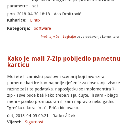
parametre --set.
pon, 2018-04-30 18:18 - Aco Dmitrović
Kuharice:
Linux
Kategorije:
Software
o Naredba blockdev - izmjena postavki
Pročitaj više
Logirajte
se za dodavanje komentara
uređaja
Kako je mali 7-Zip pobijedio pametnu
karticu
Možete li zamisliti poslovni scenarij koji favorizira
pametne kartice kao najbolje rješenje za dosezanje visoke
razine zaštite podataka, naposljetku se implementira 7-
zip - i sve bude baš kako treba?! Tja, čujte, ili sam - blago
meni - jaaako promućuran ili sam napravio neku gadnu
"grešku u koracima". Priča ide ovako...
čet, 2018-04-05 09:21 - Ratko Žižek
Vijesti:
Sigurnost