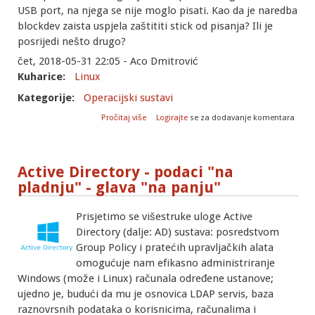
USB port, na njega se nije moglo pisati. Kao da je naredba
blockdev zaista uspjela zaštititi stick od pisanja? Ili je
posrijedi nešto drugo?
čet, 2018-05-31 22:05 - Aco Dmitrović
Kuharice:
Linux
Kategorije:
Operacijski sustavi
o Prljavi bit
Pročitaj više
Logirajte
se za dodavanje komentara
Active Directory - podaci "na
pladnju" - glava "na panju"
Prisjetimo se višestruke uloge Active
Directory (dalje: AD) sustava: posredstvom
Group Policy i pratećih upravljačkih alata
omogućuje nam efikasno administriranje
Windows (može i Linux) računala određene ustanove;
ujedno je, budući da mu je osnovica LDAP servis, baza
raznovrsnih podataka o korisnicima, računalima i