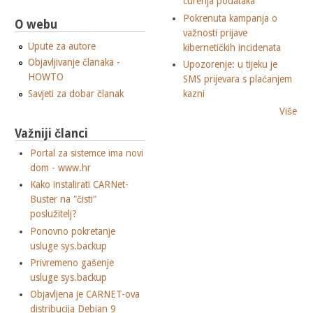
curenja podataka
Pokrenuta kampanja o
O webu
važnosti prijave
Upute za autore
kibernetičkih incidenata
Objavljivanje članaka -
Upozorenje: u tijeku je
HOWTO
SMS prijevara s plaćanjem
Savjeti za dobar članak
kazni
Više
Važniji članci
Portal za sistemce ima novi
dom - www.hr
Kako instalirati CARNet-
Buster na "čisti"
poslužitelj?
Ponovno pokretanje
usluge sys.backup
Privremeno gašenje
usluge sys.backup
Objavljena je CARNET-ova
distribucija Debian 9