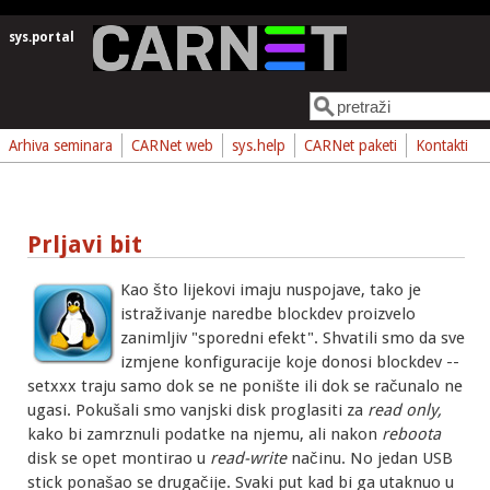
Skoči na glavni sadržaj
sys.portal
Pretraga
Obrazac pretrage
Arhiva seminara
CARNet web
sys.help
CARNet paketi
Kontakti
Prljavi bit
Kao što lijekovi imaju nuspojave, tako je
istraživanje naredbe blockdev proizvelo
zanimljiv "sporedni efekt". Shvatili smo da sve
izmjene konfiguracije koje donosi blockdev --
setxxx traju samo dok se ne ponište ili dok se računalo ne
ugasi. Pokušali smo vanjski disk proglasiti za
read only,
kako bi zamrznuli podatke na njemu, ali nakon
reboota
disk se opet montirao u
read-write
načinu. No jedan USB
stick ponašao se drugačije. Svaki put kad bi ga utaknuo u