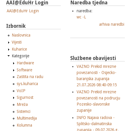
AAI@EduHr Login
Naredba tjedna
AAI@EduHr Login
naredba:
wc -L
arhiva naredbi
Izbornik
Naslovnica
Vijesti
Kuharice
Kategorije
Službene obavijesti
Hardware
VAZNO Prekid mrezne
Software
povezanosti - Osjecko-
Zaštita na radu
baranjska zupanija
sys.kuharica
21.07.2026 08:40-09:15
VoIP
VAZNO Prekid mrezne
Sigurnost
povezanosti na podrucju
Pozesko-slavonske
Mreža
zupanije
Sistemci
INFO Najava radova -
Multimedija
Splitsko-dalmatinska
Kolumna
zupanija - 09.07.2026.g.