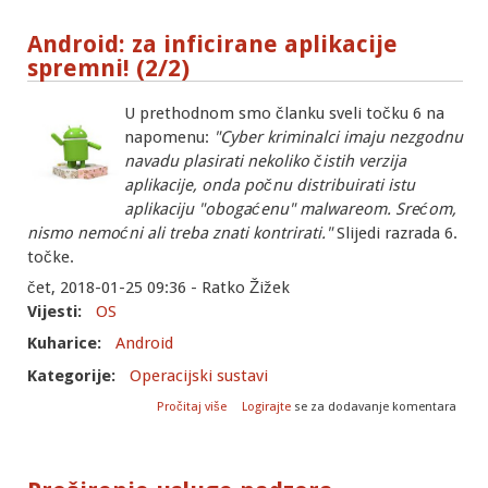
Android: za inficirane aplikacije
spremni! (2/2)
U prethodnom smo članku sveli točku 6 na
napomenu:
"Cyber kriminalci imaju nezgodnu
navadu plasirati nekoliko čistih verzija
aplikacije, onda počnu distribuirati istu
aplikaciju "obogaćenu" malwareom. Srećom,
nismo nemoćni ali treba znati kontrirati."
Slijedi razrada 6.
točke.
čet, 2018-01-25 09:36 - Ratko Žižek
Vijesti:
OS
Kuharice:
Android
Kategorije:
Operacijski sustavi
o Android: za inficirane aplikacije spremni!
Pročitaj više
Logirajte
se za dodavanje komentara
(2/2)