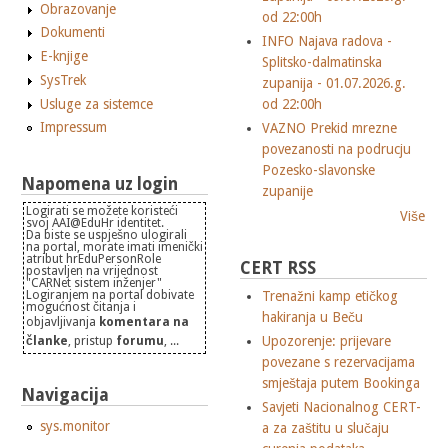
Obrazovanje
od 22:00h
Dokumenti
INFO Najava radova -
E-knjige
Splitsko-dalmatinska
SysTrek
zupanija - 01.07.2026.g.
Usluge za sistemce
od 22:00h
Impressum
VAZNO Prekid mrezne
povezanosti na podrucju
Pozesko-slavonske
Napomena uz login
zupanije
Logirati se možete koristeći
Više
svoj AAI@EduHr identitet.
Da biste se uspješno ulogirali
na portal, morate imati imenički
atribut hrEduPersonRole
CERT RSS
postavljen na vrijednost
"CARNet sistem inženjer"
Trenažni kamp etičkog
Logiranjem na portal dobivate
mogućnost čitanja i
hakiranja u Beču
objavljivanja
komentara na
Upozorenje: prijevare
članke
, pristup
forumu
, ...
povezane s rezervacijama
smještaja putem Bookinga
Navigacija
Savjeti Nacionalnog CERT-
sys.monitor
a za zaštitu u slučaju