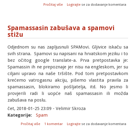
o Instalacija nekompatibilnih i
Pročitaj više
Logirajte
se za dodavanje komentara
nedostupnih upravljačkih programa
Spamassasin zabušava a spamovi
stižu
Odjednom su nas zapljusnuli SPAMovi. Gljivice iskaču sa
svih strana. Spamovi su napisani na hrvatskom jeziku i to
bez očitog google translate-a. Prva pretpostavka je:
Spamassin ih ne prepoznaje jer nisu na engleskom, jer su
ciljani upravo na naše tršište. Pod tom pretpostavkom
krećemo vatrogasnu akciju, pišemo vlastita pravila za
spamassasin, blokiramo pošljatelja, itd. No jesmo li
provjerili radi li uopće naš spamassasin ili možda
zabušava na poslu.
čet, 2018-01-25 23:09 - Velimir Skroza
Kategorije:
Spam
o Spamassasin zabušava a spamovi stižu
Pročitaj više
1 komentar
Logirajte
se za dodavanje komentara