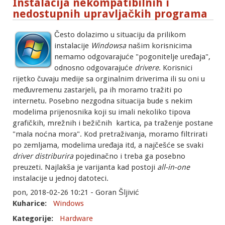
Instalacija nekompatibilnih i
nedostupnih upravljačkih programa
Često dolazimo u situaciju da prilikom
instalacije
Windowsa
našim korisnicima
nemamo odgovarajuće "pogonitelje uređaja",
odnosno odgovarajuće
drivere
. Korisnici
rijetko čuvaju medije sa orginalnim driverima ili su oni u
međuvremenu zastarjeli, pa ih moramo tražiti po
internetu. Posebno nezgodna situacija bude s nekim
modelima prijenosnika koji su imali nekoliko tipova
grafičkih, mrežnih i bežičnih kartica, pa traženje postane
"mala noćna mora". Kod pretraživanja, moramo filtrirati
po zemljama, modelima uređaja itd, a najčešće se svaki
driver distriburira
pojedinačno i treba ga posebno
preuzeti. Najlakša je varijanta kad postoji
all-in-one
instalacije u jednoj datoteci.
pon, 2018-02-26 10:21 - Goran Šljivić
Kuharice:
Windows
Kategorije:
Hardware