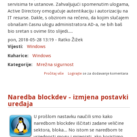
servisima te ustanove. Zahvaljujući spomenutim ulogama,
Active Directory omogućuje autentikaciju i autorizaciju na
IT resurse. Dakle, s obzirom na rečeno, da kojim slučajem
obnašam časnu ulogu administratora AD-a, ne bih baš
bio sretan s ovime što slijedi....
pon, 2018-05-28 13:19 - Ratko Žižek
Vijesti:
Windows
Kuharice:
Windows
Kategorije:
Mrežna sigurnost
o Active Directory - podaci "na pladnju" -
Pročitaj više
Logirajte
se za dodavanje komentara
glava "na panju"
Naredba blockdev - izmjena postavki
uređaja
U prošlom nastavku naučili smo kako
naredbom blockdev iščitati zadane veličine
sektora, bloka... No istom se naredbom te
vrijednosti mogu i mijenjati, ako koristimo