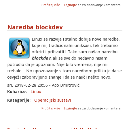
o Adresiranje sektora na diskovima
Pročitaj više
Logirajte
se za dodavanje komentara
Naredba blockdev
Linux se razvija i stalno dobija nove naredbe,
koje mi, tradicionalni uniksaši, tek trebamo
otkriti i prihvatiti. Tako sam našao naredbu
blockdev,
ali se sve do nedavno nisam
potrudio da je upoznam. Nije bilo vremena, nije mi
trebalo... No upoznavanje s tom naredbom prilika je da se
osvježi zaboravljeno znanje i da se nauči nešto novo.
sri, 2018-02-28 20:56 - Aco Dmitrović
Kuharice:
Linux
Kategorije:
Operacijski sustavi
o Naredba blockdev
Pročitaj više
Logirajte
se za dodavanje komentara