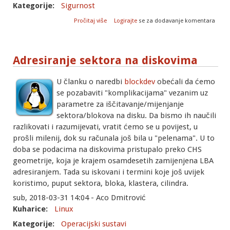
Kategorije:
Sigurnost
o Kako je mali 7-Zip pobijedio pametnu
Pročitaj više
Logirajte
se za dodavanje komentara
karticu
Adresiranje sektora na diskovima
U članku o naredbi
blockdev
obećali da ćemo
se pozabaviti "komplikacijama" vezanim uz
parametre za iščitavanje/mijenjanje
sektora/blokova na disku. Da bismo ih naučili
razlikovati i razumijevati, vratit ćemo se u povijest, u
prošli milenij, dok su računala još bila u "pelenama". U to
doba se podacima na diskovima pristupalo preko CHS
geometrije, koja je krajem osamdesetih zamijenjena LBA
adresiranjem. Tada su iskovani i termini koje još uvijek
koristimo, puput sektora, bloka, klastera, cilindra.
sub, 2018-03-31 14:04 - Aco Dmitrović
Kuharice:
Linux
Kategorije:
Operacijski sustavi