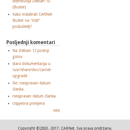
distribucija Debian 10
(Buster)
Kako instalirati CARNet-
Buster na "čisti"
poslužitelj?
Posljednji komentari
Na Debian 12 postoji
gotov
stara dokumentacija u
/usr/share/doc/carnet-
upgrade
Re: neispravan datum
članka
neispravan datum članka
Uspješna primjena
više
Copyright ©2003.-2017. CARNet. Sva prava pridržana.