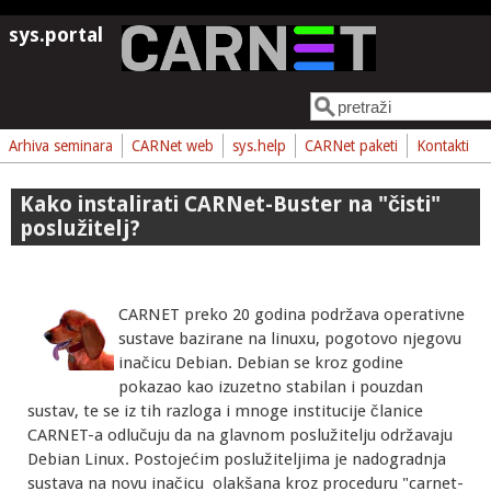
Skoči na glavni sadržaj
sys.portal
Pretraga
Obrazac pretrage
Arhiva seminara
CARNet web
sys.help
CARNet paketi
Kontakti
Kako instalirati CARNet-Buster na "čisti"
poslužitelj?
CARNET preko 20 godina podržava operativne
sustave bazirane na linuxu, pogotovo njegovu
inačicu Debian. Debian se kroz godine
pokazao kao izuzetno stabilan i pouzdan
sustav, te se iz tih razloga i mnoge institucije članice
CARNET-a odlučuju da na glavnom poslužitelju održavaju
Debian Linux. Postojećim poslužiteljima je nadogradnja
sustava na novu inačicu olakšana kroz proceduru "carnet-