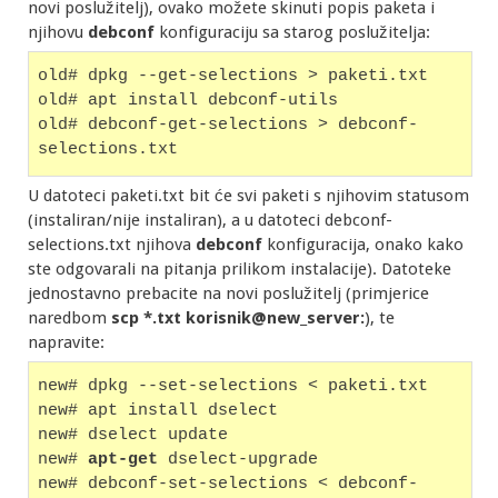
novi poslužitelj), ovako možete skinuti popis paketa i
njihovu
debconf
konfiguraciju sa starog poslužitelja:
old# dpkg --get-selections > paketi.txt
old# apt install debconf-utils
old# debconf-get-selections > debconf-
selections.txt
U datoteci paketi.txt bit će svi paketi s njihovim statusom
(instaliran/nije instaliran), a u datoteci debconf-
selections.txt njihova
debconf
konfiguracija, onako kako
ste odgovarali na pitanja prilikom instalacije). Datoteke
jednostavno prebacite na novi poslužitelj (primjerice
naredbom
scp *.txt korisnik@new_server:
), te
napravite:
new# dpkg --set-selections < paketi.txt
new# apt install dselect
new# dselect update
new#
 apt-get
 dselect-upgrade
new# debconf-set-selections < debconf-