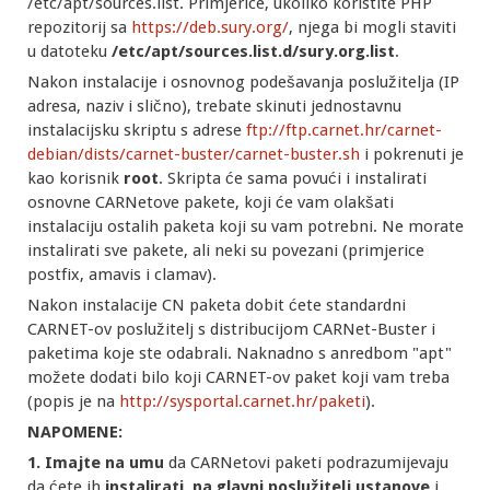
/etc/apt/sources.list. Primjerice, ukoliko koristite PHP
repozitorij sa
https://deb.sury.org/
, njega bi mogli staviti
u datoteku
/etc/apt/sources.list.d/sury.org.list
.
Nakon instalacije i osnovnog podešavanja poslužitelja (IP
adresa, naziv i slično), trebate skinuti jednostavnu
instalacijsku skriptu s adrese
ftp://ftp.carnet.hr/carnet-
debian/dists/carnet-buster/carnet-buster.sh
i pokrenuti je
kao korisnik
root
. Skripta će sama povući i instalirati
osnovne CARNetove pakete, koji će vam olakšati
instalaciju ostalih paketa koji su vam potrebni. Ne morate
instalirati sve pakete, ali neki su povezani (primjerice
postfix, amavis i clamav).
Nakon instalacije CN paketa dobit ćete standardni
CARNET-ov poslužitelj s distribucijom CARNet-Buster i
paketima koje ste odabrali. Naknadno s anredbom "apt"
možete dodati bilo koji CARNET-ov paket koji vam treba
(popis je na
http://sysportal.carnet.hr/paketi
).
NAPOMENE:
1. Imajte na umu
da CARNetovi paketi podrazumijevaju
da ćete ih
instalirati na glavni poslužitelj ustanove
i