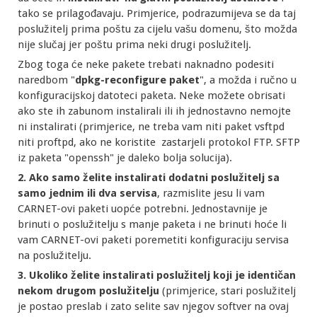
tako se prilagođavaju. Primjerice, podrazumijeva se da taj
poslužitelj prima poštu za cijelu vašu domenu, što možda
nije slučaj jer poštu prima neki drugi poslužitelj.
Zbog toga će neke pakete trebati naknadno podesiti
naredbom "
dpkg-reconfigure paket
", a možda i ručno u
konfiguracijskoj datoteci paketa. Neke možete obrisati
ako ste ih zabunom instalirali ili ih jednostavno nemojte
ni instalirati (primjerice, ne treba vam niti paket vsftpd
niti proftpd, ako ne koristite zastarjeli protokol FTP. SFTP
iz paketa "openssh" je daleko bolja solucija).
2. Ako samo želite instalirati dodatni poslužitelj sa
samo jednim ili dva servisa
, razmislite jesu li vam
CARNET-ovi paketi uopće potrebni. Jednostavnije je
brinuti o poslužitelju s manje paketa i ne brinuti hoće li
vam CARNET-ovi paketi poremetiti konfiguraciju servisa
na poslužitelju.
3. Ukoliko želite instalirati poslužitelj koji je identičan
nekom drugom poslužitelju
(primjerice, stari poslužitelj
je postao preslab i zato selite sav njegov softver na ovaj