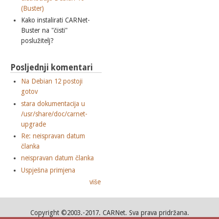
(Buster)
Kako instalirati CARNet-
Buster na "čisti"
poslužitelj?
Posljednji komentari
Na Debian 12 postoji
gotov
stara dokumentacija u
/usr/share/doc/carnet-
upgrade
Re: neispravan datum
članka
neispravan datum članka
Uspješna primjena
više
Copyright ©2003.-2017. CARNet. Sva prava pridržana.