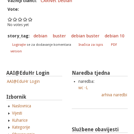
Važniji članci:
CARNet Debian
Vote:
No votes yet
story_tag:
debian
buster
debian buster
debian 10
Logirajte
se za dodavanje komentara
Inačica za ispis
PDF
version
AAI@EduHr Login
Naredba tjedna
AAI@EduHr Login
naredba:
wc -L
arhiva naredbi
Izbornik
Naslovnica
Vijesti
Kuharice
Kategorije
Službene obavijesti