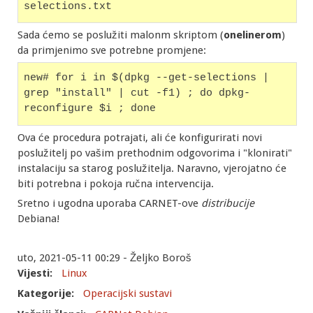
selections.txt
Sada ćemo se poslužiti malonm skriptom (
onelinerom
)
da primjenimo sve potrebne promjene:
new# for i in $(dpkg --get-selections | 
grep "install" | cut -f1) ; do dpkg-
reconfigure $i ; done
Ova će procedura potrajati, ali će konfigurirati novi
poslužitelj po vašim prethodnim odgovorima i "klonirati"
instalaciju sa starog poslužitelja. Naravno, vjerojatno će
biti potrebna i pokoja ručna intervencija.
Sretno i ugodna uporaba CARNET-ove
distribucije
Debiana!
uto, 2021-05-11 00:29 - Željko Boroš
Vijesti:
Linux
Kategorije:
Operacijski sustavi