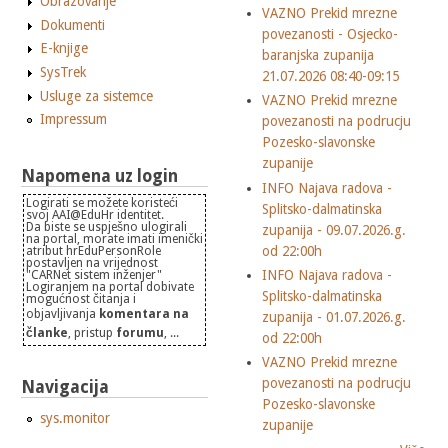
Obrazovanje
VAZNO Prekid mrezne
Dokumenti
povezanosti - Osjecko-
E-knjige
baranjska zupanija
SysTrek
21.07.2026 08:40-09:15
Usluge za sistemce
VAZNO Prekid mrezne
Impressum
povezanosti na podrucju
Pozesko-slavonske
zupanije
Napomena uz login
INFO Najava radova -
Logirati se možete koristeći
Splitsko-dalmatinska
svoj AAI@EduHr identitet.
Da biste se uspješno ulogirali
zupanija - 09.07.2026.g.
na portal, morate imati imenički
od 22:00h
atribut hrEduPersonRole
postavljen na vrijednost
INFO Najava radova -
"CARNet sistem inženjer"
Logiranjem na portal dobivate
Splitsko-dalmatinska
mogućnost čitanja i
objavljivanja
komentara na
zupanija - 01.07.2026.g.
članke
, pristup
forumu
, ...
od 22:00h
VAZNO Prekid mrezne
povezanosti na podrucju
Navigacija
Pozesko-slavonske
sys.monitor
zupanije