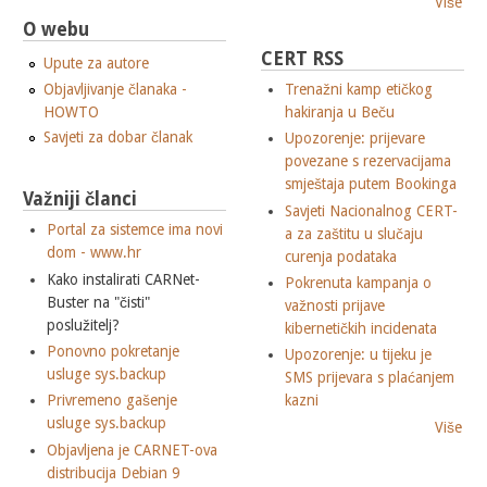
Više
O webu
CERT RSS
Upute za autore
Objavljivanje članaka -
Trenažni kamp etičkog
HOWTO
hakiranja u Beču
Savjeti za dobar članak
Upozorenje: prijevare
povezane s rezervacijama
smještaja putem Bookinga
Važniji članci
Savjeti Nacionalnog CERT-
Portal za sistemce ima novi
a za zaštitu u slučaju
dom - www.hr
curenja podataka
Kako instalirati CARNet-
Pokrenuta kampanja o
Buster na "čisti"
važnosti prijave
poslužitelj?
kibernetičkih incidenata
Ponovno pokretanje
Upozorenje: u tijeku je
usluge sys.backup
SMS prijevara s plaćanjem
Privremeno gašenje
kazni
usluge sys.backup
Više
Objavljena je CARNET-ova
distribucija Debian 9