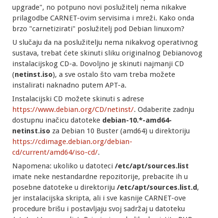
upgrade", no potpuno novi poslužitelj nema nikakve
prilagodbe CARNET-ovim servisima i mreži. Kako onda
brzo "carnetizirati" poslužitelj pod Debian linuxom?
U slučaju da na poslužitelju nema nikakvog operativnog
sustava, trebat ćete skinuti sliku originalnog Debianovog
instalacijskog CD-a. Dovoljno je skinuti najmanji CD
(
netinst.iso
), a sve ostalo što vam treba možete
instalirati naknadno putem APT-a.
Instalacijski CD možete skinuti s adrese
https://www.debian.org/CD/netinst/
. Odaberite zadnju
dostupnu inačicu datoteke
debian-10.*-amd64-
netinst.iso
za Debian 10 Buster (amd64) u direktoriju
https://cdimage.debian.org/debian-
cd/current/amd64/iso-cd/
.
Napomena: ukoliko u datoteci
/etc/apt/sources.list
imate neke nestandardne repozitorije, prebacite ih u
posebne datoteke u direktoriju
/etc/apt/sources.list.d
,
jer instalacijska skripta, ali i sve kasnije CARNET-ove
procedure brišu i postavljaju svoj sadržaj u datoteku