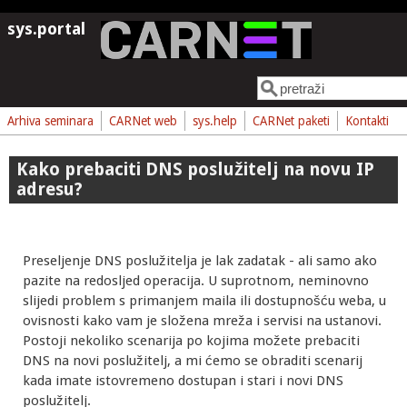
Skoči na glavni sadržaj
sys.portal
Pretraga
Obrazac pretrage
Arhiva seminara
CARNet web
sys.help
CARNet paketi
Kontakti
Kako prebaciti DNS poslužitelj na novu IP
adresu?
Preseljenje DNS poslužitelja je lak zadatak - ali samo ako
pazite na redosljed operacija. U suprotnom, neminovno
slijedi problem s primanjem maila ili dostupnošću weba, u
ovisnosti kako vam je složena mreža i servisi na ustanovi.
Postoji nekoliko scenarija po kojima možete prebaciti
DNS na novi poslužitelj, a mi ćemo se obraditi scenarij
kada imate istovremeno dostupan i stari i novi DNS
poslužitelj.