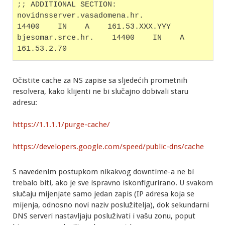
;; ADDITIONAL SECTION:
novidnsserver.vasadomena.hr.        
14400    IN    A    161.53.XXX.YYY
bjesomar.srce.hr.    14400    IN    A    
161.53.2.70
Očistite cache za NS zapise sa sljedećih prometnih
resolvera, kako klijenti ne bi slučajno dobivali staru
adresu:
https://1.1.1.1/purge-cache/
https://developers.google.com/speed/public-dns/cache
S navedenim postupkom nikakvog downtime-a ne bi
trebalo biti, ako je sve ispravno iskonfigurirano. U svakom
slučaju mijenjate samo jedan zapis (IP adresa koja se
mijenja, odnosno novi naziv poslužitelja), dok sekundarni
DNS serveri nastavljaju posluživati i vašu zonu, poput