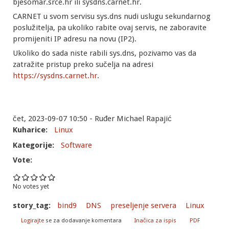
bjesomar.srce.hr ili sysdns.carnet.hr.
CARNET u svom servisu sys.dns nudi uslugu sekundarnog
poslužitelja, pa ukoliko rabite ovaj servis, ne zaboravite
promijeniti IP adresu na novu (IP2).
Ukoliko do sada niste rabili sys.dns, pozivamo vas da
zatražite pristup preko sučelja na adresi
https://sysdns.carnet.hr
.
čet, 2023-09-07 10:50 - Ruđer Michael Rapajić
Kuharice:
Linux
Kategorije:
Software
Vote:
No votes yet
story_tag:
bind9
DNS
preseljenje servera
Linux
Logirajte
se za dodavanje komentara
Inačica za ispis
PDF