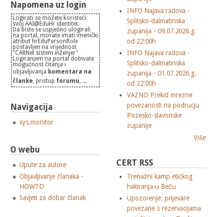
Napomena uz login
INFO Najava radova -
Logirati se možete koristeći
Splitsko-dalmatinska
svoj AAI@EduHr identitet.
Da biste se uspješno ulogirali
zupanija - 09.07.2026.g.
na portal, morate imati imenički
od 22:00h
atribut hrEduPersonRole
postavljen na vrijednost
INFO Najava radova -
"CARNet sistem inženjer"
Logiranjem na portal dobivate
Splitsko-dalmatinska
mogućnost čitanja i
objavljivanja
komentara na
zupanija - 01.07.2026.g.
članke
, pristup
forumu
, ...
od 22:00h
VAZNO Prekid mrezne
povezanosti na podrucju
Navigacija
Pozesko-slavonske
sys.monitor
zupanije
Više
O webu
CERT RSS
Upute za autore
Objavljivanje članaka -
Trenažni kamp etičkog
HOWTO
hakiranja u Beču
Savjeti za dobar članak
Upozorenje: prijevare
povezane s rezervacijama