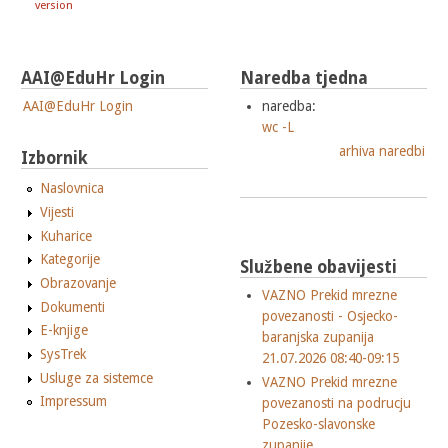
version
AAI@EduHr Login
Naredba tjedna
AAI@EduHr Login
naredba:
wc -L
arhiva naredbi
Izbornik
Naslovnica
Vijesti
Kuharice
Kategorije
Službene obavijesti
Obrazovanje
VAZNO Prekid mrezne
Dokumenti
povezanosti - Osjecko-
E-knjige
baranjska zupanija
SysTrek
21.07.2026 08:40-09:15
Usluge za sistemce
VAZNO Prekid mrezne
Impressum
povezanosti na podrucju
Pozesko-slavonske
zupanije