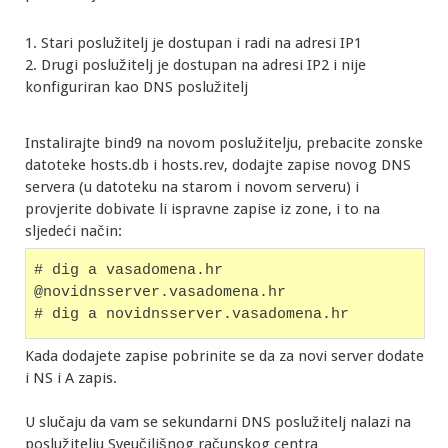
1. Stari poslužitelj je dostupan i radi na adresi IP1
2. Drugi poslužitelj je dostupan na adresi IP2 i nije
konfiguriran kao DNS poslužitelj
Instalirajte bind9 na novom poslužitelju, prebacite zonske
datoteke hosts.db i hosts.rev, dodajte zapise novog DNS
servera (u datoteku na starom i novom serveru) i
provjerite dobivate li ispravne zapise iz zone, i to na
sljedeći način:
# dig a vasadomena.hr 
@novidnsserver.vasadomena.hr
Kada dodajete zapise pobrinite se da za novi server dodate
i NS i A zapis.
U slučaju da vam se sekundarni DNS poslužitelj nalazi na
poslužitelju Sveučilišnog računskog centra