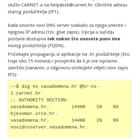
službi CARNET-a na helpdesk@carnet.hr. Obrišite adresu
starog poslužitelja (IP1).
Kada unosite novi DNS server svakako za njega unesite i
njegovu IP adresu (tzv. glue zapis). Opcija u sučelju
postane dostupna
tek nakon što unesete puno ime
novog poslužitelja (FQDN).
Pričekajte propagaciju iz aplikacije na .hr poslužitelje (što
traje oko 15 minuta) i provjerite da li je sve ispravno
završilo (naravno, u odgovoru očekujete vidjeti novi zapis
IP2):
:~$ dig ns vasadomena.hr @hr-ns-
1.carnet.hr
;; AUTHORITY SECTION:
vasadomena.hr.        14400    IN    NS    
bjesomar.srce.hr.
vasadomena.hr.        14400    IN    NS    
novidnsserver.vasadomena.hr.