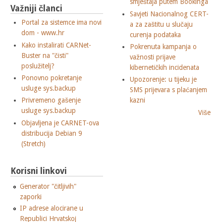
smještaja putem Bookinga
Važniji članci
Savjeti Nacionalnog CERT-
Portal za sistemce ima novi
a za zaštitu u slučaju
dom - www.hr
curenja podataka
Kako instalirati CARNet-
Pokrenuta kampanja o
Buster na "čisti"
važnosti prijave
poslužitelj?
kibernetičkih incidenata
Ponovno pokretanje
Upozorenje: u tijeku je
usluge sys.backup
SMS prijevara s plaćanjem
Privremeno gašenje
kazni
usluge sys.backup
Više
Objavljena je CARNET-ova
distribucija Debian 9
(Stretch)
Korisni linkovi
Generator "čitljivih"
zaporki
IP adrese alocirane u
Republici Hrvatskoj