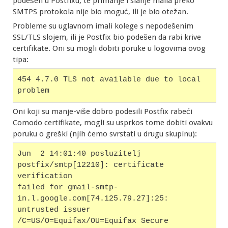
podešen u Postfixu, te primanje i slanje maila preko
SMTPS protokola nije bio moguć, ili je bio otežan.
Probleme su uglavnom imali kolege s nepodešenim
SSL/TLS slojem, ili je Postfix bio podešen da rabi krive
certifikate. Oni su mogli dobiti poruke u logovima ovog
tipa:
454 4.7.0 TLS not available due to local 
problem
Oni koji su manje-više dobro podesili Postfix rabeći
Comodo certifikate, mogli su usprkos tome dobiti ovakvu
poruku o greški (njih ćemo svrstati u drugu skupinu):
Jun  2 14:01:40 posluzitelj 
postfix/smtp[12210]: certificate 
verification
failed for gmail-smtp-
in.l.google.com[74.125.79.27]:25: 
untrusted issuer
/C=US/O=Equifax/OU=Equifax Secure 