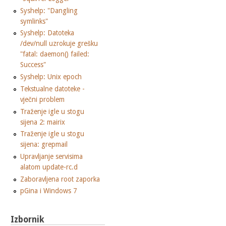
Syshelp: "Dangling
symlinks"
Syshelp: Datoteka
/dev/null uzrokuje grešku
"fatal: daemon() failed:
Success"
Syshelp: Unix epoch
Tekstualne datoteke -
vječni problem
Traženje igle u stogu
sijena 2: mairix
Traženje igle u stogu
sijena: grepmail
Upravljanje servisima
alatom update-rc.d
Zaboravljena root zaporka
pGina i Windows 7
Izbornik