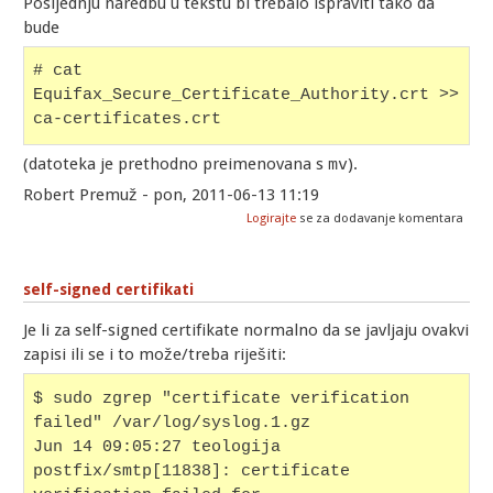
Posljednju naredbu u tekstu bi trebalo ispraviti tako da
bude
# cat 
Equifax_Secure_Certificate_Authority.crt >> 
ca-certificates.crt
(datoteka je prethodno preimenovana s
mv
).
Robert Premuž - pon, 2011-06-13 11:19
Logirajte
se za dodavanje komentara
self-signed certifikati
Je li za self-signed certifikate normalno da se javljaju ovakvi
zapisi ili se i to može/treba riješiti:
$ sudo zgrep "certificate verification 
failed" /var/log/syslog.1.gz
Jun 14 09:05:27 teologija 
postfix/smtp[11838]: certificate 