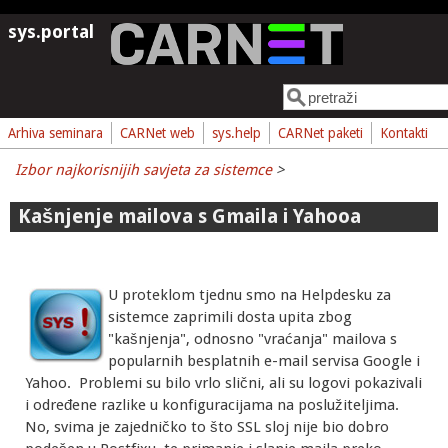
Skoči na glavni sadržaj
sys.portal
Pretraga
Obrazac pretrage
Arhiva seminara
CARNet web
sys.help
CARNet paketi
Kontakti
Izbor najkorisnijih savjeta za sistemce
>
Kašnjenje mailova s Gmaila i Yahooa
U proteklom tjednu smo na Helpdesku za
sistemce zaprimili dosta upita zbog
"kašnjenja", odnosno "vraćanja" mailova s
popularnih besplatnih e-mail servisa Google i
Yahoo. Problemi su bilo vrlo slični, ali su logovi pokazivali
i određene razlike u konfiguracijama na poslužiteljima.
No, svima je zajedničko to što SSL sloj nije bio dobro