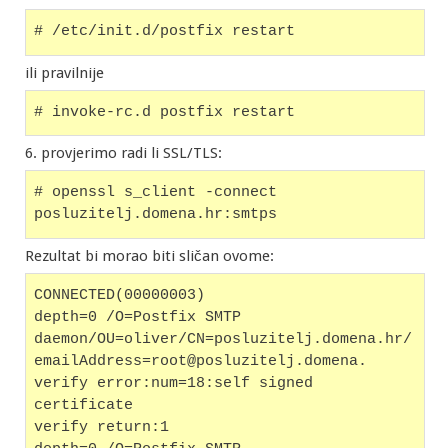
# /etc/init.d/postfix restart
ili pravilnije
# invoke-rc.d postfix restart
6. provjerimo radi li SSL/TLS:
# openssl s_client -connect 
posluzitelj.domena.hr:smtps
Rezultat bi morao biti sličan ovome:
CONNECTED(00000003)
depth=0 /O=Postfix SMTP
daemon/OU=oliver/CN=posluzitelj.domena.hr/
emailAddress=root@posluzitelj.domena.
verify error:num=18:self signed 
certificate
verify return:1