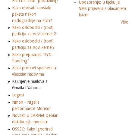
Etch na "čisti" poslužitelj?
Upozorenje: u tijeku je
Kako obrisati zaostale
SMS prijevara s plaćanjem
pakete nakon
kazni
nadogradnje na Etch?
Više
Kako osloboditi / (root)
particiju za novi kernel 2
Kako osloboditi / (root)
particiju za novi kernel?
Kako prepoznati "SYN
flooding"
Kako pronaći spamera u
vlastitim redovima
Kašnjenje mailova s
Gmaila i Yahooa
Logovi
Nmon - Nigel's
performance Monitor
Novosti u CARNet Debian
distribuciji: monit-cn
OSSEC: Kako ignorirati