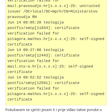
verification failed for
mail.pravosudje.hr[x.x.x.x]:25: untrusted 
issuer /DC=local/DC=mprh/CN=Ministarstvo 
pravosudja RH
Jun 14 09:05:28 teologija 
postfix/smtp[11834]: certificate 
verification failed for 
pitagora.mathos.hr[x.x.x.x]:25: self-signed 
certificate
Jun 14 09:27:00 teologija 
postfix/smtp[12443]: certificate 
verification failed for 
mail.sto-a.hr[x.x.x.x]:25: self-signed 
certificate
Jun 14 09:52:52 teologija 
postfix/smtp[12591]: certificate 
verification failed for 
pitagora.mathos.hr[x.x.x.x]:25: self-signed 
certificate
Pokušavam se sjetiti jesam li i prije viđao takve poruke u