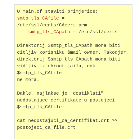
U main.cf staviti primjerice:
smtp_tls_CAfile
 = 
/etc/ssl/certs/CAcert.pem

smtp_tls_CApath
 = /etc/ssl/certs
Direktorij $smtp_tls_CApath mora biti 
citljiv korisniku $mail_owner. Takodjer, 
direktorij $smtp_tls_CApath mora biti 
vidljiv iz chroot jaila, dok 
$smtp_tls_CAfile 
ne mora.
Dakle, najlakse je "dostiklati" 
nedostajuce certifikate u postojeci 
$smtp_tls_CAfile:
cat nedostajuci_ca_certifikat.crt >> 
postojeci_ca_file.crt