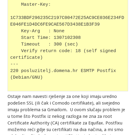
    Master-Key:
1C733BDF296235C2197C00472E25AC9CE036E234FD
E046FE1D4DC6FE9CAE567D3438E1B3F39
    Key-Arg   : None
    Start Time: 1307102308
    Timeout   : 300 (sec)
    Verify return code: 18 (self signed 
certificate)
---
220 posluzitelj.domena.hr ESMTP Postfix 
(Debian/GNU)
Ostaje nam navesti rješenje za one koji imaju uredno
podešen SSL (ili čak i Comodo certifikate), ali svejedno
imaju problema sa Gmailom. U ovom slučaju problem je
u tome što Postfix iz nekog razloga ne zna za root
Certificate Authority (CA) certifikate za Equifax. Postfixu
možemo reći gdje su certifikati na dva načina, a mi smo