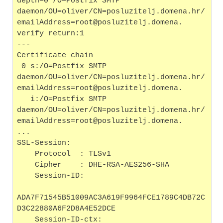
depth=0 /O=Postfix SMTP
daemon/OU=oliver/CN=posluzitelj.domena.hr/
emailAddress=root@posluzitelj.domena.
verify return:1
---
Certificate chain
 0 s:/O=Postfix SMTP
daemon/OU=oliver/CN=posluzitelj.domena.hr/
emailAddress=root@posluzitelj.domena.
   i:/O=Postfix SMTP
daemon/OU=oliver/CN=posluzitelj.domena.hr/
emailAddress=root@posluzitelj.domena.
...
SSL-Session:
    Protocol  : TLSv1
    Cipher    : DHE-RSA-AES256-SHA
    Session-ID:
ADA7F71545B51009AC3A619F9964FCE1789C4DB72C
D3C22880A6F2D8A4E52DCE
    Session-ID-ctx: