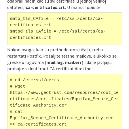
odabrali način kad su svi certifikati u jednoj velikoj
datoteci,
ca-certificates.crt
. U main.cf upišite:
smtp_tls_CAfile = /etc/ssl/certs/ca-
certificates.crt
smtpd_tls_CAfile = /etc/ssl/certs/ca-
certificates.crt
Nakon ovoga, kao i u prethodnom slučaju, treba
restartati Postfix. Pošaljite testne mailove, a ukoliko se
greške u logovima (
mail.log
,
mail.err
) i dalje javljaju,
probajte skinuti root CA certifikat direktno:
# cd /etc/ssl/certs
# wget 
https://www.geotrust.com/resources/root_ce
rtificates/certificates/Equifax_Secure_Cer
tificate_Authority.cer
# cat 
Equifax_Secure_Certificate_Authority.cer 
>> ca-certificates.crt