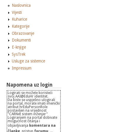
Naslovnica
Vijesti
Kuharice
Kategorije
Obrazovanje
Dokumenti
E-knjige
SysTrek
Usluge za sistemce
Impressum
Napomena uz login
Logirati se možete koristeći
svoj AAI@EduHr identitet.
Da biste se uspješno ulogirali
na portal, morate imati imenički
atribut hrEduPersonRole
postavljen na vrijednost
"CARNet sistem inženjer"
Logiranjem na portal dobivate
mogućnost čitanja i
objavljivanja
komentara na
članke
, pristup
forumu
, ...