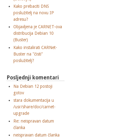
Kako prebaciti DNS
poslužitelj na novu IP
adresu?
Objavljena je CARNET-ova
distribucija Debian 10
(Buster)
Kako instalirati CARNet-
Buster na "čisti"
poslužitelj?
Posljednji komentari
Na Debian 12 postoji
gotov
stara dokumentacija u
/usr/share/doc/carnet-
upgrade
Re: neispravan datum
članka
neispravan datum članka