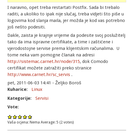
I naravno, opet treba restartati Postfix. Sada bi trebalo
raditi, a ukoliko to ipak nije slučaj, treba vidjeti što piše u
logovima kod slanja maila, jer možda je kod vas potrebno
još nešto podesiti.
Dakle, zaista je krajnje vrijeme da podesite svoj poslužitelj
tako da ima ispravne certifikate, a time i zaštićene i
vjerodostojne servise prema klijentskim računalima. U
tome neka vam pomogne članak na adresi
http://sistemac.carnet.hr/node/315
, dok Comodo
certifikat možete zatražiti preko stranice
http://www.carnet.hr/sc_servis
.
pet, 2011-06-03 14:41 - Željko Boroš
Kuharice:
Linux
Kategorije:
Servisi
Vote:
Vaša ocjena:
Nema
Average:
5
(
2
votes)