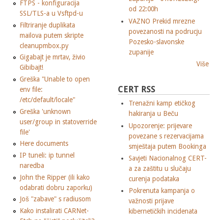
FTPS - konfiguracija
od 22:00h
SSL/TLS-a u Vsftpd-u
VAZNO Prekid mrezne
Filtriranje duplikata
povezanosti na podrucju
mailova putem skripte
Pozesko-slavonske
cleanupmbox.py
zupanije
Gigabajt je mrtav, živio
Više
Gibibajt!
Greška "Unable to open
CERT RSS
env file:
/etc/default/locale"
Trenažni kamp etičkog
Greška 'unknown
hakiranja u Beču
user/group in statoverride
Upozorenje: prijevare
file'
povezane s rezervacijama
Here documents
smještaja putem Bookinga
IP tuneli: ip tunnel
Savjeti Nacionalnog CERT-
naredba
a za zaštitu u slučaju
John the Ripper (ili kako
curenja podataka
odabrati dobru zaporku)
Pokrenuta kampanja o
Još "zabave" s radiusom
važnosti prijave
Kako instalirati CARNet-
kibernetičkih incidenata