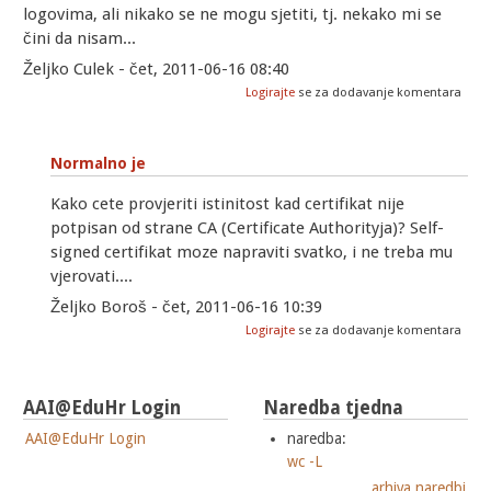
logovima, ali nikako se ne mogu sjetiti, tj. nekako mi se
čini da nisam...
Željko Culek - čet, 2011-06-16 08:40
Logirajte
se za dodavanje komentara
Normalno je
Kako cete provjeriti istinitost kad certifikat nije
potpisan od strane CA (Certificate Authorityja)? Self-
signed certifikat moze napraviti svatko, i ne treba mu
vjerovati....
Željko Boroš - čet, 2011-06-16 10:39
Logirajte
se za dodavanje komentara
AAI@EduHr Login
Naredba tjedna
AAI@EduHr Login
naredba:
wc -L
arhiva naredbi