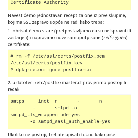
Certificate Authority
Navest ćemo jednostavan recept za one iz prve skupine,
kojima SSL zapravo uopće ne radi kako treba:
1. obrisat ćemo stare (pretpostavljamo da su neispravni ili
zastarjeli) i napravimo nove samopotpisane (
self-signed
)
certifikate:
# rm -f /etc/ssl/certs/postfix.pem 
/etc/ssl/certs/postfix.key
# dpkg-reconfigure postfix-cn
2. u datoteci /etc/postfix/master.cf provjerimo postoji li
redak:
smtps     inet  n       -       n       
-       -       smtpd -o 
smtpd_tls_wrappermode=yes 
       -o smtpd_sasl_auth_enable=yes
Ukoliko ne postoji, trebate upisati točno kako piše