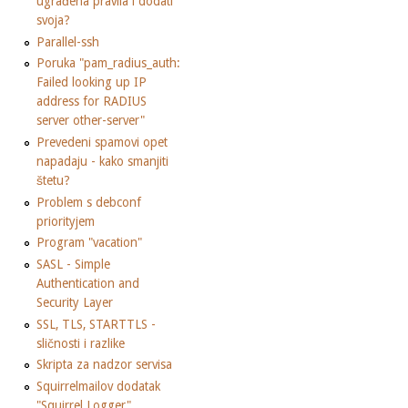
ugrađena pravila i dodati
svoja?
Parallel-ssh
Poruka "pam_radius_auth:
Failed looking up IP
address for RADIUS
server other-server"
Prevedeni spamovi opet
napadaju - kako smanjiti
štetu?
Problem s debconf
priorityjem
Program "vacation"
SASL - Simple
Authentication and
Security Layer
SSL, TLS, STARTTLS -
sličnosti i razlike
Skripta za nadzor servisa
Squirrelmailov dodatak
"Squirrel Logger"