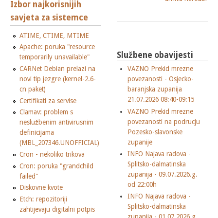
Izbor najkorisnijih
savjeta za sistemce
ATIME, CTIME, MTIME
Apache: poruka "resource
Službene obavijesti
temporarily unavailable"
CARNet Debian prelazi na
VAZNO Prekid mrezne
novi tip jezgre (kernel-2.6-
povezanosti - Osjecko-
cn paket)
baranjska zupanija
21.07.2026 08:40-09:15
Certifikati za servise
VAZNO Prekid mrezne
Clamav: problem s
povezanosti na podrucju
neslužbenim antivirusnim
Pozesko-slavonske
definicijama
zupanije
(MBL_207346.UNOFFICIAL)
INFO Najava radova -
Cron - nekoliko trikova
Splitsko-dalmatinska
Cron: poruka "grandchild
zupanija - 09.07.2026.g.
failed"
od 22:00h
Diskovne kvote
INFO Najava radova -
Etch: repozitoriji
Splitsko-dalmatinska
zahtijevaju digitalni potpis
zupanija - 01.07.2026.g.