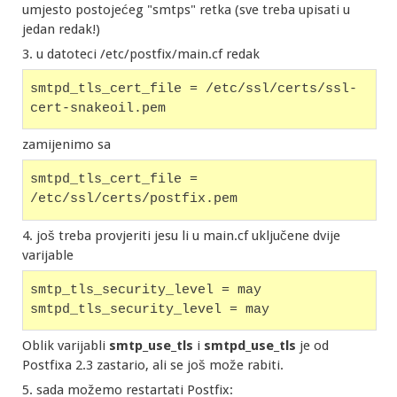
umjesto postojećeg "smtps" retka (sve treba upisati u
jedan redak!)
3. u datoteci /etc/postfix/main.cf redak
smtpd_tls_cert_file = /etc/ssl/certs/ssl-
cert-snakeoil.pem
zamijenimo sa
smtpd_tls_cert_file = 
/etc/ssl/certs/postfix.pem
4. još treba provjeriti jesu li u main.cf uključene dvije
varijable
smtp_tls_security_level = may
smtpd_tls_security_level = may
Oblik varijabli
smtp_use_tls
i
smtpd_use_tls
je od
Postfixa 2.3 zastario, ali se još može rabiti.
5. sada možemo restartati Postfix: