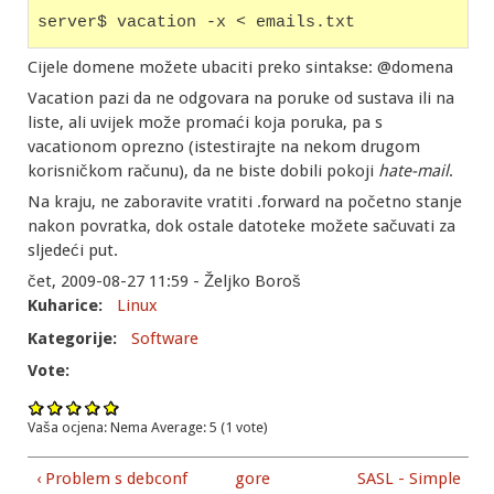
server$ vacation -x < emails.txt
Cijele domene možete ubaciti preko sintakse: @domena
Vacation pazi da ne odgovara na poruke od sustava ili na
liste, ali uvijek može promaći koja poruka, pa s
vacationom oprezno (istestirajte na nekom drugom
korisničkom računu), da ne biste dobili pokoji
hate-mail
.
Na kraju, ne zaboravite vratiti .forward na početno stanje
nakon povratka, dok ostale datoteke možete sačuvati za
sljedeći put.
čet, 2009-08-27 11:59 - Željko Boroš
Kuharice:
Linux
Kategorije:
Software
Vote:
Vaša ocjena:
Nema
Average:
5
(
1
vote)
‹ Problem s debconf
gore
SASL - Simple