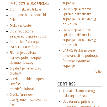
zupanije
(MBL_207346.UNOFFICIAL)
INFO Najava radova -
Cron - nekoliko trikova
Splitsko-dalmatinska
Cron: poruka "grandchild
zupanija - 09.07.2026.g.
failed"
od 22:00h
Diskovne kvote
INFO Najava radova -
Etch: repozitoriji
Splitsko-dalmatinska
zahtijevaju digitalni potpis
zupanija - 01.07.2026.g.
FTPS - konfiguracija
od 22:00h
SSL/TLS-a u Vsftpd-u
VAZNO Prekid mrezne
Filtriranje duplikata
povezanosti na podrucju
mailova putem skripte
Pozesko-slavonske
cleanupmbox.py
zupanije
Gigabajt je mrtav, živio
Više
Gibibajt!
Greška "Unable to open
CERT RSS
env file:
/etc/default/locale"
Trenažni kamp etičkog
Greška 'unknown
hakiranja u Beču
user/group in statoverride
Upozorenje: prijevare
file'
povezane s rezervacijama