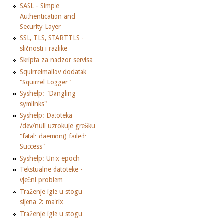
SASL - Simple
Authentication and
Security Layer
SSL, TLS, STARTTLS -
sličnosti i razlike
Skripta za nadzor servisa
Squirrelmailov dodatak
"Squirrel Logger"
Syshelp: "Dangling
symlinks"
Syshelp: Datoteka
/dev/null uzrokuje grešku
"fatal: daemon() failed:
Success"
Syshelp: Unix epoch
Tekstualne datoteke -
vječni problem
Traženje igle u stogu
sijena 2: mairix
Traženje igle u stogu