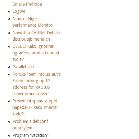
Gmaila i Yahooa
Logovi
Nmon - Nigel's
performance Monitor
Novosti u CARNet Debian
distribuciji: monit-cn
OSSEC: Kako ignorirati
ugrađena pravila i dodati
svoja?
Parallel-ssh
Poruka "pam_radius_auth:
Failed looking up IP
address for RADIUS
server other-server"
Prevedeni spamovi opet
napadaju - kako smanjiti
štetu?
Problem s debconf
priorityjem
Program "vacation"