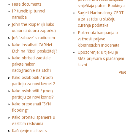
Here documents
smještaja putem Bookinga
IP tuneli: ip tunnel
Savjeti Nacionalnog CERT-
naredba
a za zaštitu u slučaju
John the Ripper (ili kako
curenja podataka
odabrati dobru zaporku)
Pokrenuta kampanja o
Još "zabave" s radiusom
važnosti prijave
Kako instalirati CARNet-
kibernetičkih incidenata
Etch na "čisti" poslužitelj?
Upozorenje: u tijeku je
Kako obrisati zaostale
SMS prijevara s plaćanjem
pakete nakon
kazni
nadogradnje na Etch?
Više
Kako osloboditi / (root)
particiju za novi kernel 2
Kako osloboditi / (root)
particiju za novi kernel?
Kako prepoznati "SYN
flooding"
Kako pronaći spamera u
vlastitim redovima
Kašnjenje mailova s