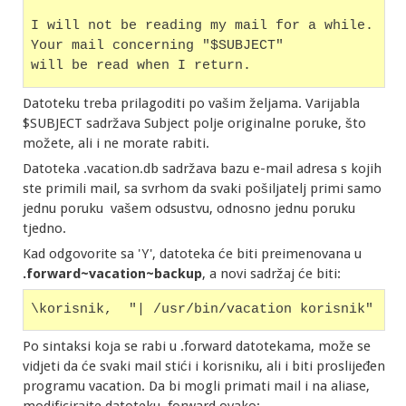
I will not be reading my mail for a while.
Your mail concerning "$SUBJECT" 
will be read when I return.
Datoteku treba prilagoditi po vašim željama. Varijabla
$SUBJECT sadržava Subject polje originalne poruke, što
možete, ali i ne morate rabiti.
Datoteka .vacation.db sadržava bazu e-mail adresa s kojih
ste primili mail, sa svrhom da svaki pošiljatelj primi samo
jednu poruku vašem odsustvu, odnosno jednu poruku
tjedno.
Kad odgovorite sa 'Y', datoteka će biti preimenovana u
.forward~vacation~backup
, a novi sadržaj će biti:
\korisnik,  "| /usr/bin/vacation korisnik"
Po sintaksi koja se rabi u .forward datotekama, može se
vidjeti da će svaki mail stići i korisniku, ali i biti proslijeđen
programu vacation. Da bi mogli primati mail i na aliase,