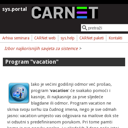
Skoči na glavni sadržaj
sys.portal
Pretraga
Obrazac pretrage
Arhiva seminara
CARNet web
sys.help
CARNet paketi
Kontakti
Izbor najkorisnijih savjeta za sistemce
>
Program "vacation"
Iako je većini godišnji odmor već prošao,
program '
vacation
' će svakako pomoći i
kasnije, ili najkasnije za prve sljedeće
blagdane ili odmor. Program vacation ne
skriva svoju svrhu iza čudnog imena, nego je sve odmah
jasno: vacation umjesto vas odgovara na mailove dok ste
vi odsutni s predefiniranom porukom. Pri tome pamti