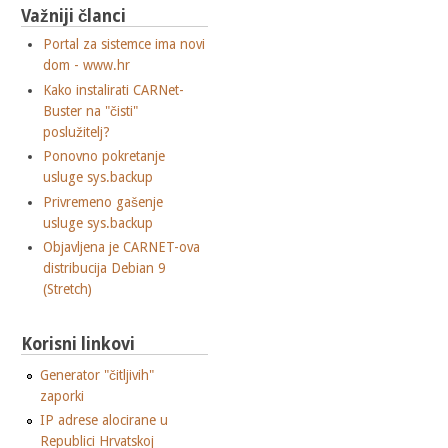
Važniji članci
Portal za sistemce ima novi
dom - www.hr
Kako instalirati CARNet-
Buster na "čisti"
poslužitelj?
Ponovno pokretanje
usluge sys.backup
Privremeno gašenje
usluge sys.backup
Objavljena je CARNET-ova
distribucija Debian 9
(Stretch)
Korisni linkovi
Generator "čitljivih"
zaporki
IP adrese alocirane u
Republici Hrvatskoj