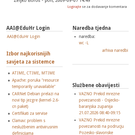
Željko Boroš - pon, 2009-09-07 14:49
Logirajte
se za dodavanje komentara
AAI@EduHr Login
Naredba tjedna
AAI@EduHr Login
naredba:
wc -L
arhiva naredbi
Izbor najkorisnijih
savjeta za sistemce
ATIME, CTIME, MTIME
Apache: poruka "resource
Službene obavijesti
temporarily unavailable"
CARNet Debian prelazi na
VAZNO Prekid mrezne
novi tip jezgre (kernel-2.6-
povezanosti - Osjecko-
cn paket)
baranjska zupanija
21.07.2026 08:40-09:15
Certifikati za servise
VAZNO Prekid mrezne
Clamav: problem s
povezanosti na podrucju
neslužbenim antivirusnim
Pozesko-slavonske
definicijama