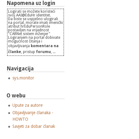
Napomena uz login
Logirati se možete koristeći
svoj AAI@EduHr identitet.
Da biste se uspješno ulogirali
na portal, morate imati imenički
atribut hrEduPersonRole
postavljen na vrijednost
"CARNet sistem inženjer"
Logiranjem na portal dobivate
mogućnost čitanja i
objavljivanja
komentara na
članke
, pristup
forumu
, ...
Navigacija
sys.monitor
O webu
Upute za autore
Objavljivanje članaka -
HOWTO
Savjeti za dobar članak