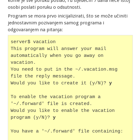
kome je sve poruku poslao, i u sljedećih 7 dana neće istoj
osobi poslati poruku o odsutnosti.
Program se mora prvo inicijalizirati, što se može učiniti
jednostavnim pozivanjem samog programa i
odgovaranjem na pitanja:
server$ vacation
This program will answer your mail 
automatically when you go away on 
vacation.
You need to put in the ~/.vacation.msg 
file the reply message.
Would you like to create it (y/N)? 
y
To enable the vacation program a 
'~/.forward' file is created.
Would you like to enable the vacation 
program (y/N)? 
y
You have a '~/.forward' file containing: 