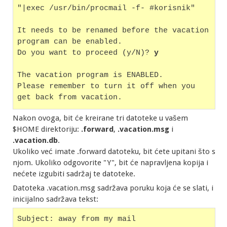
"|exec /usr/bin/procmail -f- #korisnik"
It needs to be renamed before the vacation 
program can be enabled.
Do you want to proceed (y/N)? 
y
The vacation program is ENABLED.
Please remember to turn it off when you 
get back from vacation.
Nakon ovoga, bit će kreirane tri datoteke u vašem
$HOME direktoriju:
.forward
,
.vacation.msg
i
.vacation.db
.
Ukoliko već imate .forward datoteku, bit ćete upitani što s
njom. Ukoliko odgovorite "Y", bit će napravljena kopija i
nećete izgubiti sadržaj te datoteke.
Datoteka .vacation.msg sadržava poruku koja će se slati, i
inicijalno sadržava tekst:
Subject: away from my mail