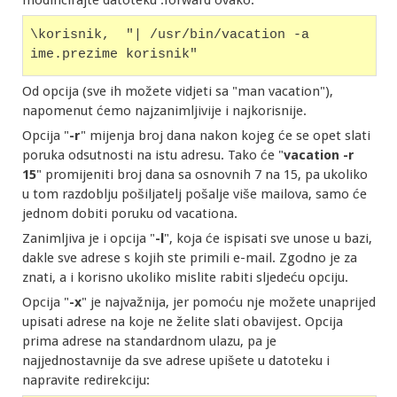
modificirajte datoteku .forward ovako:
\korisnik,  "| /usr/bin/vacation -a 
ime.prezime korisnik"
Od opcija (sve ih možete vidjeti sa "man vacation"),
napomenut ćemo najzanimljivije i najkorisnije.
Opcija "
-r
" mijenja broj dana nakon kojeg će se opet slati
poruka odsutnosti na istu adresu. Tako će "
vacation -r
15
" promijeniti broj dana sa osnovnih 7 na 15, pa ukoliko
u tom razdoblju pošiljatelj pošalje više mailova, samo će
jednom dobiti poruku od vacationa.
Zanimljiva je i opcija "
-l
", koja će ispisati sve unose u bazi,
dakle sve adrese s kojih ste primili e-mail. Zgodno je za
znati, a i korisno ukoliko mislite rabiti sljedeću opciju.
Opcija "
-x
" je najvažnija, jer pomoću nje možete unaprijed
upisati adrese na koje ne želite slati obavijest. Opcija
prima adrese na standardnom ulazu, pa je
najjednostavnije da sve adrese upišete u datoteku i
napravite redirekciju: