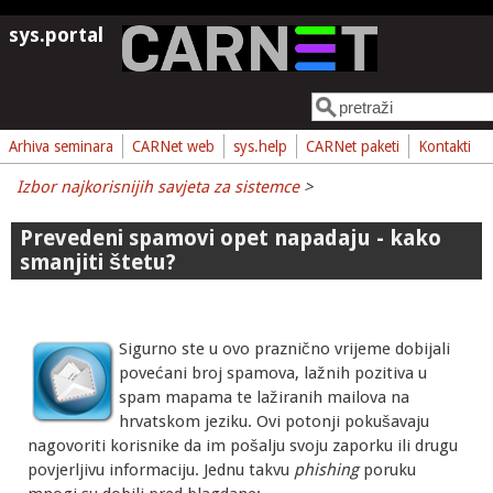
Skoči na glavni sadržaj
sys.portal
Pretraga
Obrazac pretrage
Arhiva seminara
CARNet web
sys.help
CARNet paketi
Kontakti
Izbor najkorisnijih savjeta za sistemce
>
Prevedeni spamovi opet napadaju - kako
smanjiti štetu?
Sigurno ste u ovo praznično vrijeme dobijali
povećani broj spamova, lažnih pozitiva u
spam mapama te lažiranih mailova na
hrvatskom jeziku. Ovi potonji pokušavaju
nagovoriti korisnike da im pošalju svoju zaporku ili drugu
povjerljivu informaciju. Jednu takvu
phishing
poruku