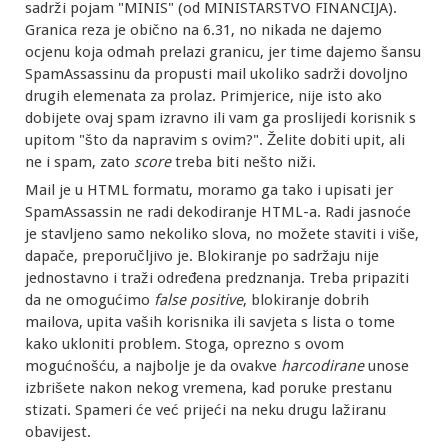
sadrži pojam "MINIS" (od MINISTARSTVO FINANCIJA).
Granica reza je obično na 6.31, no nikada ne dajemo
ocjenu koja odmah prelazi granicu, jer time dajemo šansu
SpamAssassinu da propusti mail ukoliko sadrži dovoljno
drugih elemenata za prolaz. Primjerice, nije isto ako
dobijete ovaj spam izravno ili vam ga proslijedi korisnik s
upitom "što da napravim s ovim?". Želite dobiti upit, ali
ne i spam, zato
score
treba biti nešto niži.
Mail je u HTML formatu, moramo ga tako i upisati jer
SpamAssassin ne radi dekodiranje HTML-a. Radi jasnoće
je stavljeno samo nekoliko slova, no možete staviti i više,
dapače, preporučljivo je. Blokiranje po sadržaju nije
jednostavno i traži određena predznanja. Treba pripaziti
da ne omogućimo
false positive
, blokiranje dobrih
mailova, upita vaših korisnika ili savjeta s lista o tome
kako ukloniti problem. Stoga, oprezno s ovom
mogućnošću, a najbolje je da ovakve
harcodirane
unose
izbrišete nakon nekog vremena, kad poruke prestanu
stizati. Spameri će već prijeći na neku drugu lažiranu
obavijest.