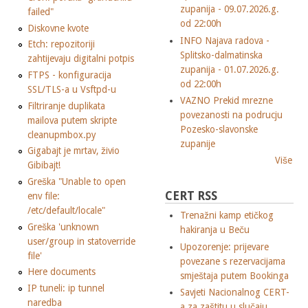
zupanija - 09.07.2026.g.
failed"
od 22:00h
Diskovne kvote
INFO Najava radova -
Etch: repozitoriji
Splitsko-dalmatinska
zahtijevaju digitalni potpis
zupanija - 01.07.2026.g.
FTPS - konfiguracija
od 22:00h
SSL/TLS-a u Vsftpd-u
VAZNO Prekid mrezne
Filtriranje duplikata
povezanosti na podrucju
mailova putem skripte
Pozesko-slavonske
cleanupmbox.py
zupanije
Gigabajt je mrtav, živio
Više
Gibibajt!
Greška "Unable to open
CERT RSS
env file:
/etc/default/locale"
Trenažni kamp etičkog
Greška 'unknown
hakiranja u Beču
user/group in statoverride
Upozorenje: prijevare
file'
povezane s rezervacijama
Here documents
smještaja putem Bookinga
IP tuneli: ip tunnel
Savjeti Nacionalnog CERT-
naredba
a za zaštitu u slučaju