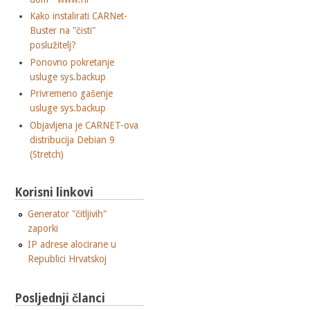
Kako instalirati CARNet-
Buster na "čisti"
poslužitelj?
Ponovno pokretanje
usluge sys.backup
Privremeno gašenje
usluge sys.backup
Objavljena je CARNET-ova
distribucija Debian 9
(Stretch)
Korisni linkovi
Generator "čitljivih"
zaporki
IP adrese alocirane u
Republici Hrvatskoj
Posljednji članci