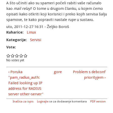
A što učiniti ako su spameri počeli rabiti vaše računalo
kao
mail relay
? O tome u drugom članku, u kojem ćemo
opisati kako otkriti koji korisnici i preko kojih servisa šalju
spamove, te kako popraviti nastale rupe u sustavu.
uto, 2011-12-27 16:31 - Željko Boroš
Kuharice:
Linux
Kategorije:
Servisi
Vote:
No votes yet
‹ Poruka
gore
Problem s debconf
"pam_radius_auth:
priorityjem ›
Failed looking up IP
address for RADIUS
server other-server"
Inačica za ispis
Logirajte
se za dodavanje komentara
PDF version