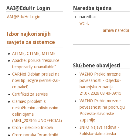
AAI@EduHr Login
Naredba tjedna
AAI@EduHr Login
naredba:
wc -L
arhiva naredbi
Izbor najkorisnijih
savjeta za sistemce
ATIME, CTIME, MTIME
Apache: poruka "resource
Službene obavijesti
temporarily unavailable"
CARNet Debian prelazi na
VAZNO Prekid mrezne
novi tip jezgre (kernel-2.6-
povezanosti - Osjecko-
cn paket)
baranjska zupanija
21.07.2026 08:40-09:15
Certifikati za servise
VAZNO Prekid mrezne
Clamav: problem s
povezanosti na podrucju
neslužbenim antivirusnim
Pozesko-slavonske
definicijama
zupanije
(MBL_207346.UNOFFICIAL)
INFO Najava radova -
Cron - nekoliko trikova
Splitsko-dalmatinska
Cron: poruka "grandchild