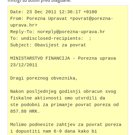
mnogi su dobili pred blagdane:
Date: 23 Dec 2011 12:36:17 +0100
From: Porezna Upravat <povrat@porezna-
uprava.hr>
Reply-To: noreply@porezna-uprava.hr
To: undisclosed-recipients:  ;
Subject: Obavijest za povrat
MINISTARSTVO FINANCIJA - Porezna uprava
23/12/2011
Dragi poreznog obveznika,
Nakon posljednjeg godisnji obracun svog 
fiskalne aktivnosti smo utvrdili da
ste podobni za primanje povrat poreza od 
857.88 HRK.
Molimo podnesite zahtjev za povrat poreza 
i dopustiti nam 6-9 dana kako bi