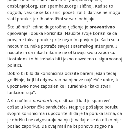
dnsbl.njabl.org, zen.spamhaus.org i slične). Kad se to
dogodi, vaši će se korisnici početi žaliti da više ne mogu
slati poruke, jer ih odredišni serveri odbijaju.
Što učiniti? Jedino dugoročno rješenje je
preventivno
djelovanje i obuka korisnika. Naučite svoje korisnike da
provjere takve poruke prije nego im povjeruju. Kada su u
nedoumici, neka potraže savjet sistemskog inženjera. I
naučite ih da nikad nikome ne otkrivaju svoju zaporku.
Uostalom, to bi trebalo biti jasno navedeno u sigurnosnoj
politici.
Dobro bi bilo da korisnicima održite barem jedan tečaj
godišnje, koji bi odgovarao na njihove najčešće upite, te
upoznavao nove zaposlenike i suradnike "kako stvari
funkcioniraju".
A što učiniti
postmortem
, u situaciji kad je spam već
došao u korisničke sandučiće? Najprije pošaljite poruku
svojim korisnicima i upozorite ih da je ta poruka lažna, da
je obrišu i ne odgovaraju na nju (i nadajte se da nitko nije
poslao zaporku). Da ovaj mail ne bi ponovo stigao na