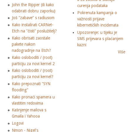
John the Ripper (ili kako
curenja podataka
odabrati dobru zaporku)
Pokrenuta kampanja o
Još "zabave" s radiusom
važnosti prijave
Kako instalirati CARNet-
kibernetičkih incidenata
Etch na "čisti" poslužitelj?
Upozorenje: u tijeku je
Kako obrisati zaostale
SMS prijevara s plaćanjem
pakete nakon
kazni
nadogradnje na Etch?
Više
Kako osloboditi / (root)
particiju za novi kernel 2
Kako osloboditi / (root)
particiju za novi kernel?
Kako prepoznati "SYN
flooding"
Kako pronaći spamera u
vlastitim redovima
Kašnjenje mailova s
Gmaila i Yahooa
Logovi
Nmon - Nigel's