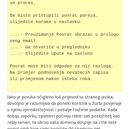
se proces.
Da biste pristupili povrat poreza, 
slijedite korake u nastavku:
....- Preuzimanje Povrat obrazac u prilogu 
ovog email
....- Ga otvorite u pregledniku
....- Slijedite upute na zaslonu
Povrat moze biti odgoden za niz razloga. 
Na primjer podnosenja nevazecih zapisa
ili primjenom nakon isteka roka.
Iako je poruka očigleno loš prijevod sa stranog jezika,
dovoljno je razumljiva da poneki korisnik u žurbi povjeruje
u njenu vjerodostojnost i pošalje tražene podatke. Kada
dobiju zaporku, spameri počinju rabiti vaš poslužitelj kao
relay
server, te ubrzo vaša domena dospije na crne liste
poput onih koje sami koristite (bl.spamcop.net,