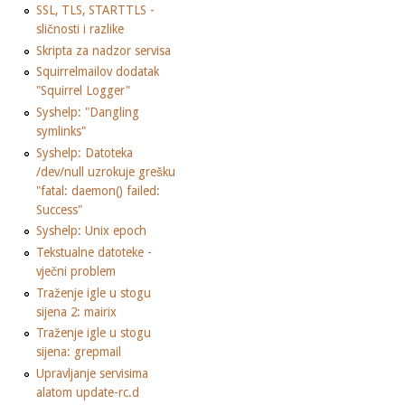
SSL, TLS, STARTTLS -
sličnosti i razlike
Skripta za nadzor servisa
Squirrelmailov dodatak
"Squirrel Logger"
Syshelp: "Dangling
symlinks"
Syshelp: Datoteka
/dev/null uzrokuje grešku
"fatal: daemon() failed:
Success"
Syshelp: Unix epoch
Tekstualne datoteke -
vječni problem
Traženje igle u stogu
sijena 2: mairix
Traženje igle u stogu
sijena: grepmail
Upravljanje servisima
alatom update-rc.d