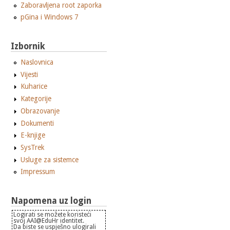
Zaboravljena root zaporka
pGina i Windows 7
Izbornik
Naslovnica
Vijesti
Kuharice
Kategorije
Obrazovanje
Dokumenti
E-knjige
SysTrek
Usluge za sistemce
Impressum
Napomena uz login
Logirati se možete koristeći
svoj AAI@EduHr identitet.
Da biste se uspješno ulogirali