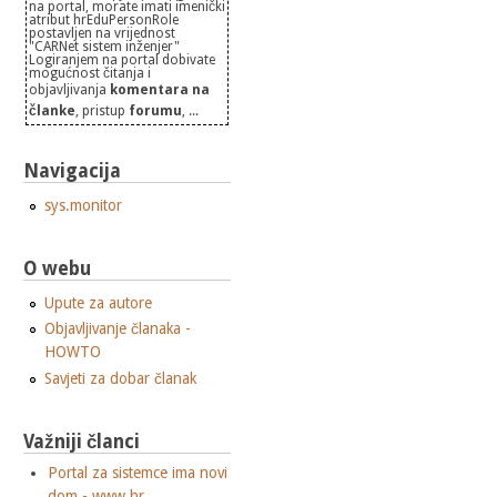
na portal, morate imati imenički
atribut hrEduPersonRole
postavljen na vrijednost
"CARNet sistem inženjer"
Logiranjem na portal dobivate
mogućnost čitanja i
objavljivanja
komentara na
članke
, pristup
forumu
, ...
Navigacija
sys.monitor
O webu
Upute za autore
Objavljivanje članaka -
HOWTO
Savjeti za dobar članak
Važniji članci
Portal za sistemce ima novi
dom - www.hr