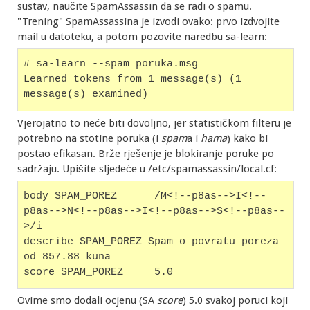
sustav, naučite SpamAssassin da se radi o spamu.
"Trening" SpamAssassina je izvodi ovako: prvo izdvojite
mail u datoteku, a potom pozovite naredbu sa-learn:
# sa-learn --spam poruka.msg
Learned tokens from 1 message(s) (1 
message(s) examined)
Vjerojatno to neće biti dovoljno, jer statističkom filteru je
potrebno na stotine poruka (i
spam
a i
hama
) kako bi
postao efikasan. Brže rješenje je blokiranje poruke po
sadržaju. Upišite sljedeće u /etc/spamassassin/local.cf:
body SPAM_POREZ      /M<!--p8as-->I<!--
p8as-->N<!--p8as-->I<!--p8as-->S<!--p8as--
>/i
describe SPAM_POREZ Spam o povratu poreza 
od 857.88 kuna
score SPAM_POREZ     5.0
Ovime smo dodali ocjenu (SA
score
) 5.0 svakoj poruci koji