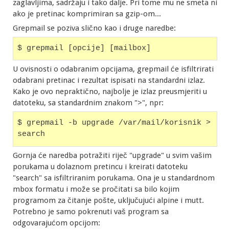
zaglavljima, sadržaju i tako dalje. Pri tome mu ne smeta ni
ako je pretinac komprimiran sa gzip-om...
Grepmail se poziva slično kao i druge naredbe:
$ grepmail [opcije] [mailbox]
U ovisnosti o odabranim opcijama, grepmail će isfiltrirati
odabrani pretinac i rezultat ispisati na standardni izlaz.
Kako je ovo nepraktično, najbolje je izlaz preusmjeriti u
datoteku, sa standardnim znakom ">", npr:
$ grepmail -b upgrade /var/mail/korisnik > 
search
Gornja će naredba potražiti riječ "upgrade" u svim vašim
porukama u dolaznom pretincu i kreirati datoteku
"search" sa isfiltriranim porukama. Ona je u standardnom
mbox formatu i može se pročitati sa bilo kojim
programom za čitanje pošte, uključujući alpine i mutt.
Potrebno je samo pokrenuti vaš program sa
odgovarajućom opcijom: