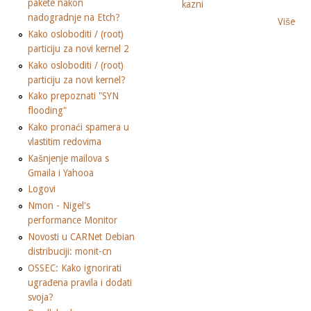
pakete nakon
kazni
nadogradnje na Etch?
Više
Kako osloboditi / (root)
particiju za novi kernel 2
Kako osloboditi / (root)
particiju za novi kernel?
Kako prepoznati "SYN
flooding"
Kako pronaći spamera u
vlastitim redovima
Kašnjenje mailova s
Gmaila i Yahooa
Logovi
Nmon - Nigel's
performance Monitor
Novosti u CARNet Debian
distribuciji: monit-cn
OSSEC: Kako ignorirati
ugrađena pravila i dodati
svoja?