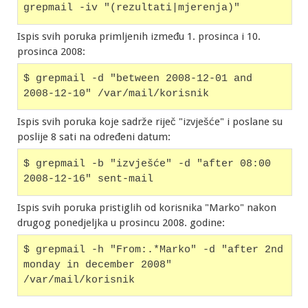
grepmail -iv "(rezultati|mjerenja)"
Ispis svih poruka primljenih između 1. prosinca i 10.
prosinca 2008:
$ grepmail -d "between 2008-12-01 and 
2008-12-10" /var/mail/korisnik
Ispis svih poruka koje sadrže riječ "izvješće" i poslane su
poslije 8 sati na određeni datum:
$ grepmail -b "izvješće" -d "after 08:00 
2008-12-16" sent-mail
Ispis svih poruka pristiglih od korisnika "Marko" nakon
drugog ponedjeljka u prosincu 2008. godine:
$ grepmail -h "From:.*Marko" -d "after 2nd 
monday in december 2008" 
/var/mail/korisnik