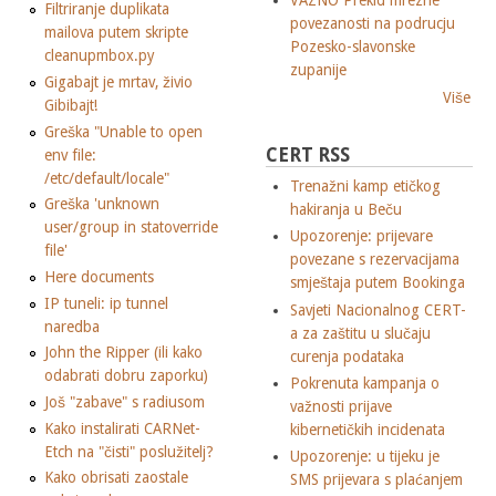
VAZNO Prekid mrezne
Filtriranje duplikata
povezanosti na podrucju
mailova putem skripte
Pozesko-slavonske
cleanupmbox.py
zupanije
Gigabajt je mrtav, živio
Više
Gibibajt!
Greška "Unable to open
CERT RSS
env file:
/etc/default/locale"
Trenažni kamp etičkog
Greška 'unknown
hakiranja u Beču
user/group in statoverride
Upozorenje: prijevare
file'
povezane s rezervacijama
Here documents
smještaja putem Bookinga
IP tuneli: ip tunnel
Savjeti Nacionalnog CERT-
naredba
a za zaštitu u slučaju
John the Ripper (ili kako
curenja podataka
odabrati dobru zaporku)
Pokrenuta kampanja o
Još "zabave" s radiusom
važnosti prijave
Kako instalirati CARNet-
kibernetičkih incidenata
Etch na "čisti" poslužitelj?
Upozorenje: u tijeku je
Kako obrisati zaostale
SMS prijevara s plaćanjem