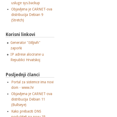
usluge sys.backup
Objavljena je CARNET-ova
distribucija Debian 9
(Stretch)
Korisni linkovi
Generator "čitljivih"
zaporki
IP adrese alocirane u
Republici Hrvatskoj
Posljednji članci
Portal za sistemce ima novi
dom - www.hr
Objavljena je CARNET-ova
distribucija Debian 11
(Bullseye)
Kako prebaciti DNS
poslužitelj na novu IP