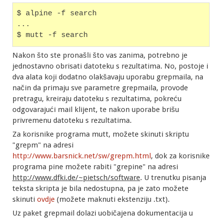
$ alpine -f search
...
$ mutt -f search
Nakon što ste pronašli što vas zanima, potrebno je
jednostavno obrisati datoteku s rezultatima. No, postoje i
dva alata koji dodatno olakšavaju uporabu grepmaila, na
način da primaju sve parametre grepmaila, provode
pretragu, kreiraju datoteku s rezultatima, pokreću
odgovarajući mail klijent, te nakon uporabe brišu
privremenu datoteku s rezultatima.
Za korisnike programa mutt, možete skinuti skriptu
"grepm" na adresi
http://www.barsnick.net/sw/grepm.html
, dok za korisnike
programa pine možete rabiti "grepine" na adresi
http://www.dfki.de/~pietsch/software
. U trenutku pisanja
teksta skripta je bila nedostupna, pa je zato možete
skinuti
ovdje
(možete maknuti ekstenziju .txt).
Uz paket grepmail dolazi uobičajena dokumentacija u