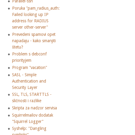
Parallel-ssh
Poruka "pam_radius_auth:
Failed looking up IP
address for RADIUS
server other-server"
Prevedeni spamovi opet
napadaju - kako smanjiti
štetu?
Problem s debconf
priorityjem
Program "vacation"
SASL - Simple
Authentication and
Security Layer
SSL, TLS, STARTTLS -
sličnosti i razlike
Skripta za nadzor servisa
Squirrelmailov dodatak
"Squirrel Logger"
Syshelp: "Dangling
symlinks"