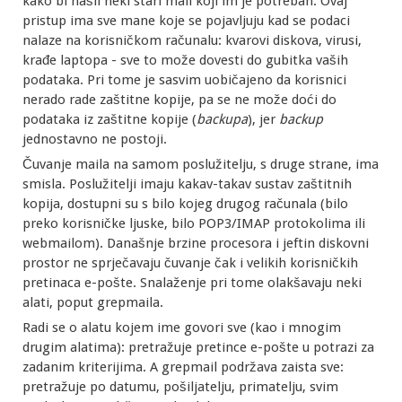
kako bi našli neki stari mail koji im je potreban. Ovaj
pristup ima sve mane koje se pojavljuju kad se podaci
nalaze na korisničkom računalu: kvarovi diskova, virusi,
krađe laptopa - sve to može dovesti do gubitka vaših
podataka. Pri tome je sasvim uobičajeno da korisnici
nerado rade zaštitne kopije, pa se ne može doći do
podataka iz zaštitne kopije (
backupa
), jer
backup
jednostavno ne postoji.
Čuvanje maila na samom poslužitelju, s druge strane, ima
smisla. Poslužitelji imaju kakav-takav sustav zaštitnih
kopija, dostupni su s bilo kojeg drugog računala (bilo
preko korisničke ljuske, bilo POP3/IMAP protokolima ili
webmailom). Današnje brzine procesora i jeftin diskovni
prostor ne sprječavaju čuvanje čak i velikih korisničkih
pretinaca e-pošte. Snalaženje pri tome olakšavaju neki
alati, poput grepmaila.
Radi se o alatu kojem ime govori sve (kao i mnogim
drugim alatima): pretražuje pretince e-pošte u potrazi za
zadanim kriterijima. A grepmail podržava zaista sve:
pretražuje po datumu, pošiljatelju, primatelju, svim