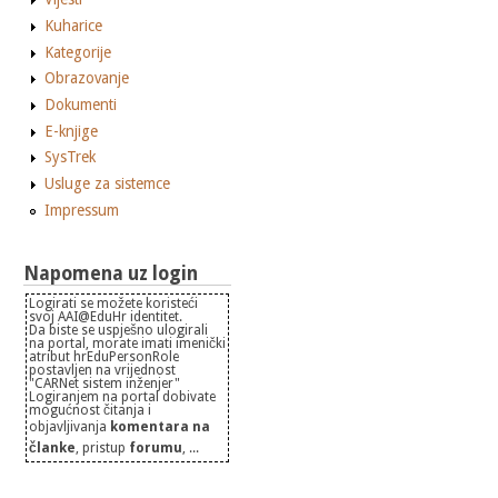
Kuharice
Kategorije
Obrazovanje
Dokumenti
E-knjige
SysTrek
Usluge za sistemce
Impressum
Napomena uz login
Logirati se možete koristeći
svoj AAI@EduHr identitet.
Da biste se uspješno ulogirali
na portal, morate imati imenički
atribut hrEduPersonRole
postavljen na vrijednost
"CARNet sistem inženjer"
Logiranjem na portal dobivate
mogućnost čitanja i
objavljivanja
komentara na
članke
, pristup
forumu
, ...