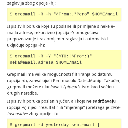
zaglavlja zbog opcije -h):
$ grepmail -R -h "^From:.*Pero" $HOME/mail
Ispis svih poruka koje su poslane ili primljene s neke e-
maila adrese, rekurzivno (opcija -Y omogućava
prepoznavanje i razlomljenih zaglavlja i automatski
uključuje opciju -h):
$ grepmail -R -Y "(^TO:|^From:)" 
neka@email.adresa $HOME/mail
Grepmail ima velike mogućnosti filtriranja po datumu
(opcija -d), zahvaljujući Perl modulu Date::Manip. Također,
grepmail možete ulančavati (
pipeati
), isto kao i većinu
drugih naredbe.
Ispis svih poruka poslanih jučer, ali koje
ne sadržavaju
(opcija -v) riječi "rezultati"
ili
"mjerenja" (pretraga je
case-
insensitive
zbog opcije -i):
$ grepmail -d yesterday sent-mail | 