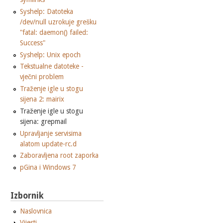
Syshelp: Datoteka
/dev/null uzrokuje grešku
"fatal: daemon() failed:
Success"
Syshelp: Unix epoch
Tekstualne datoteke -
vječni problem
Traženje igle u stogu
sijena 2: mairix
Traženje igle u stogu
sijena: grepmail
Upravljanje servisima
alatom update-rc.d
Zaboravljena root zaporka
pGina i Windows 7
Izbornik
Naslovnica
Vijesti