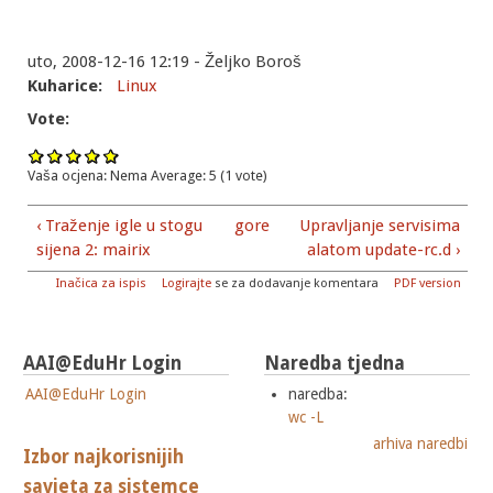
uto, 2008-12-16 12:19 - Željko Boroš
Kuharice:
Linux
Vote:
Vaša ocjena:
Nema
Average:
5
(
1
vote)
‹ Traženje igle u stogu
gore
Upravljanje servisima
sijena 2: mairix
alatom update-rc.d ›
Inačica za ispis
Logirajte
se za dodavanje komentara
PDF version
AAI@EduHr Login
Naredba tjedna
AAI@EduHr Login
naredba:
wc -L
arhiva naredbi
Izbor najkorisnijih
savjeta za sistemce