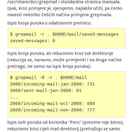
/usr/share/doc/grepmail i standardna stranica manuala.
Ipak, kroz primjere je, vjerujemo, najlakše učiti, pa ćemo
navesti nekoliko češćih načina primjene grepmaila.
Ispis broja poruka u odabranom pretincu:
$ grepmail -r . $HOME/mail/saved-messages
saved-messages: 8
Ispis broja poruka, ali rekurzivno kroz sve direktorije
(rekurzija se, naravno, može primjeniti i na druge načine
pretrage, ne samo na ispis broja poruka):
$ grepmail -R -r . $HOME/mail
2008/incoming-mail-jan-2008: 731
2008/sent-mail-jan-2008: 81
...
2008/incoming-mail-oct-2008: 889
2008/incoming-mail-nov-2008: 777
Ispis svih poruka od korisnika "Pero" (prezime nije bitno),
rekurzivno kroz cijeli mail direktorij (pretražuju se samo