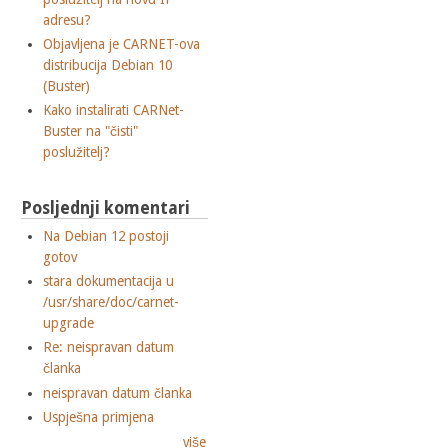
adresu?
Objavljena je CARNET-ova
distribucija Debian 10
(Buster)
Kako instalirati CARNet-
Buster na "čisti"
poslužitelj?
Posljednji komentari
Na Debian 12 postoji
gotov
stara dokumentacija u
/usr/share/doc/carnet-
upgrade
Re: neispravan datum
članka
neispravan datum članka
Uspješna primjena
više