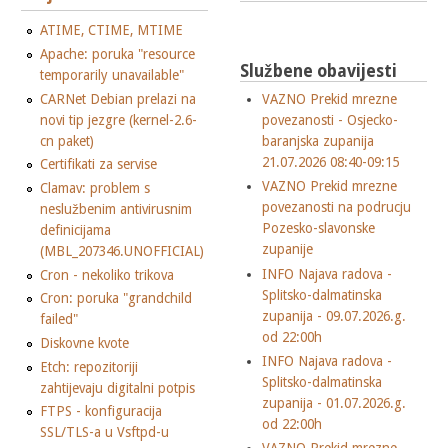
ATIME, CTIME, MTIME
Apache: poruka "resource
Službene obavijesti
temporarily unavailable"
CARNet Debian prelazi na
VAZNO Prekid mrezne
novi tip jezgre (kernel-2.6-
povezanosti - Osjecko-
cn paket)
baranjska zupanija
21.07.2026 08:40-09:15
Certifikati za servise
VAZNO Prekid mrezne
Clamav: problem s
povezanosti na podrucju
neslužbenim antivirusnim
Pozesko-slavonske
definicijama
zupanije
(MBL_207346.UNOFFICIAL)
INFO Najava radova -
Cron - nekoliko trikova
Splitsko-dalmatinska
Cron: poruka "grandchild
zupanija - 09.07.2026.g.
failed"
od 22:00h
Diskovne kvote
INFO Najava radova -
Etch: repozitoriji
Splitsko-dalmatinska
zahtijevaju digitalni potpis
zupanija - 01.07.2026.g.
FTPS - konfiguracija
od 22:00h
SSL/TLS-a u Vsftpd-u