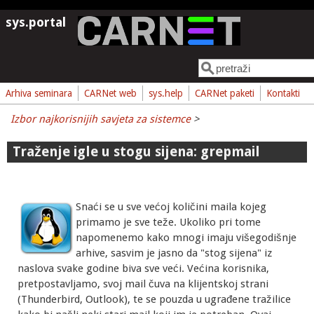
Skoči na glavni sadržaj
sys.portal
Pretraga
Obrazac pretrage
Arhiva seminara
CARNet web
sys.help
CARNet paketi
Kontakti
Izbor najkorisnijih savjeta za sistemce
>
Traženje igle u stogu sijena: grepmail
Snaći se u sve većoj količini maila kojeg
primamo je sve teže. Ukoliko pri tome
napomenemo kako mnogi imaju višegodišnje
arhive, sasvim je jasno da "stog sijena" iz
naslova svake godine biva sve veći. Većina korisnika,
pretpostavljamo, svoj mail čuva na klijentskoj strani
(Thunderbird, Outlook), te se pouzda u ugrađene tražilice