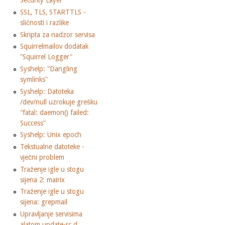
Security Layer
SSL, TLS, STARTTLS -
sličnosti i razlike
Skripta za nadzor servisa
Squirrelmailov dodatak
"Squirrel Logger"
Syshelp: "Dangling
symlinks"
Syshelp: Datoteka
/dev/null uzrokuje grešku
"fatal: daemon() failed:
Success"
Syshelp: Unix epoch
Tekstualne datoteke -
vječni problem
Traženje igle u stogu
sijena 2: mairix
Traženje igle u stogu
sijena: grepmail
Upravljanje servisima
alatom update-rc.d