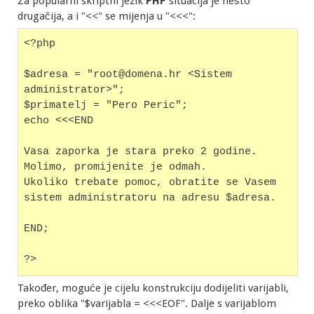
Za popularni skriptni jezik
PHP
situacija je nešto
drugačija, a i "<<" se mijenja u "<<<":
<?php
$adresa 
=
"root@domena.hr <Sistem 
administrator>"
;
$primatelj
 =
"Pero Peric"
;
echo
<<<END
Vasa zaporka je stara preko 2 godine. 
Molimo, promijenite je odmah.
Ukoliko trebate pomoc, obratite se Vasem 
sistem administratoru na adresu $adresa.
END
;
?>
Također, moguće je cijelu konstrukciju dodijeliti varijabli,
preko oblika "
$varijabla
=
<<<EOF". Dalje s varijablom