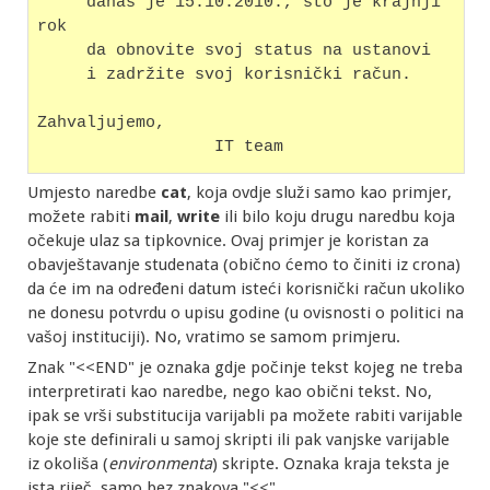
     danas je 15.10.2010., što je krajnji 
rok
     da obnovite svoj status na ustanovi
     i zadržite svoj korisnički račun.
Zahvaljujemo,
                  IT team
Umjesto naredbe
cat
, koja ovdje služi samo kao primjer,
možete rabiti
mail
,
write
ili bilo koju drugu naredbu koja
očekuje ulaz sa tipkovnice. Ovaj primjer je koristan za
obavještavanje studenata (obično ćemo to činiti iz crona)
da će im na određeni datum isteći korisnički račun ukoliko
ne donesu potvrdu o upisu godine (u ovisnosti o politici na
vašoj instituciji). No, vratimo se samom primjeru.
Znak "<<END" je oznaka gdje počinje tekst kojeg ne treba
interpretirati kao naredbe, nego kao obični tekst. No,
ipak se vrši substitucija varijabli pa možete rabiti varijable
koje ste definirali u samoj skripti ili pak vanjske varijable
iz okoliša (
environmenta
) skripte. Oznaka kraja teksta je
ista riječ, samo bez znakova "<<"