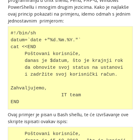
programiranju u Unix shellu, Perlu, PHP-u, Windows
PowerShellu i mnogim drugim jezicima. Kako je najlakše
ovaj princip pokazati na primjeru, idemo odmah s jednim
jednostavnim primjerom:
#!/bin/sh
datum=`date +"%d.%m.%Y."`
cat <<END
     Poštovani korisniče,
     danas je $datum, što je krajnji rok 
     da obnovite svoj status na ustanovi 
     i zadržite svoj korisnički račun.
Zahvaljujemo, 
                  IT team
END
Ovaj primjer je pisan u Bash shellu, te će izvršavanje ove
skripte ispisati ovakav ispis:
     Poštovani korisniče,