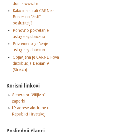
dom - www.hr
Kako instalirati CARNet-
Buster na "čisti"
poslužitelj?
Ponovno pokretanje
usluge sys.backup
Privremeno gašenje
usluge sys.backup
Objavljena je CARNET-ova
distribucija Debian 9
(Stretch)
Korisni linkovi
Generator "čitljivih"
zaporki
IP adrese alocirane u
Republici Hrvatskoj
Posljednji članci