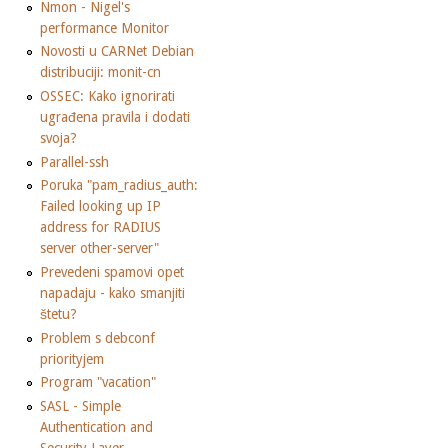
Nmon - Nigel's
performance Monitor
Novosti u CARNet Debian
distribuciji: monit-cn
OSSEC: Kako ignorirati
ugrađena pravila i dodati
svoja?
Parallel-ssh
Poruka "pam_radius_auth:
Failed looking up IP
address for RADIUS
server other-server"
Prevedeni spamovi opet
napadaju - kako smanjiti
štetu?
Problem s debconf
priorityjem
Program "vacation"
SASL - Simple
Authentication and