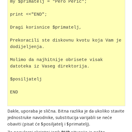
my $primatelj = "Pero Peric";
print <<"END";
Dragi korisnice $primatelj,
Prekoracili ste diskovnu kvotu koja Vam je 
dodijeljenja.
Molimo da najhitnije obrisete visak 
datoteka iz Vaseg direktorija.
$posiljatelj
END
Dakle, uporaba je slična. Bitna razlika je da ukoliko stavite
jednostruke navodnike, substitucija varijabli se neće
obaviti (pisat će $posiljatelj i $primatelj).