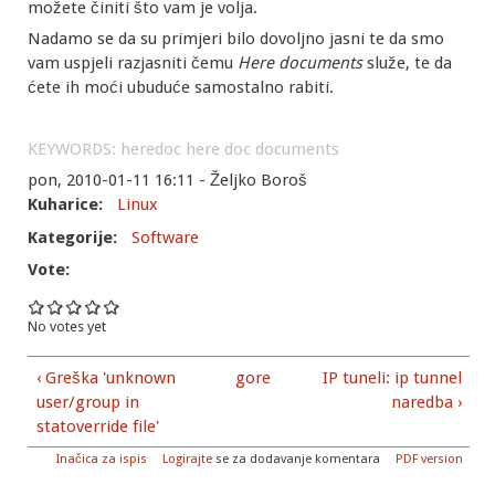
možete činiti što vam je volja.
Nadamo se da su primjeri bilo dovoljno jasni te da smo
vam uspjeli razjasniti čemu
Here documents
služe, te da
ćete ih moći ubuduće samostalno rabiti.
KEYWORDS: heredoc here doc documents
pon, 2010-01-11 16:11 - Željko Boroš
Kuharice:
Linux
Kategorije:
Software
Vote:
No votes yet
‹ Greška 'unknown
gore
IP tuneli: ip tunnel
user/group in
naredba ›
statoverride file'
Inačica za ispis
Logirajte
se za dodavanje komentara
PDF version