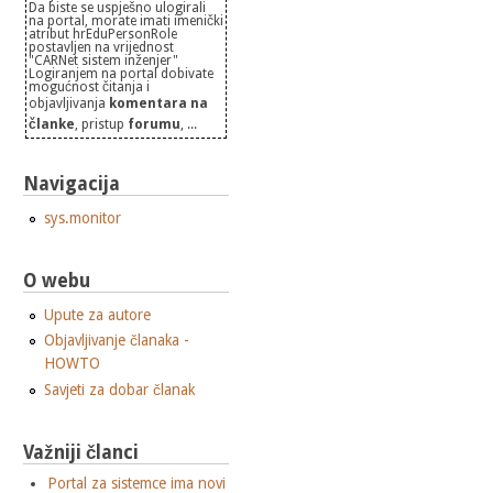
Da biste se uspješno ulogirali
na portal, morate imati imenički
atribut hrEduPersonRole
postavljen na vrijednost
"CARNet sistem inženjer"
Logiranjem na portal dobivate
mogućnost čitanja i
objavljivanja
komentara na
članke
, pristup
forumu
, ...
Navigacija
sys.monitor
O webu
Upute za autore
Objavljivanje članaka -
HOWTO
Savjeti za dobar članak
Važniji članci
Portal za sistemce ima novi