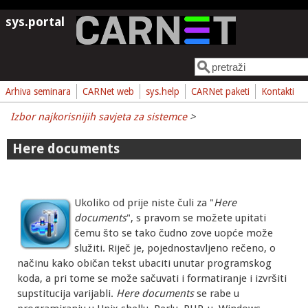
Skoči na glavni sadržaj
sys.portal
Pretraga
Obrazac pretrage
Arhiva seminara
CARNet web
sys.help
CARNet paketi
Kontakti
Izbor najkorisnijih savjeta za sistemce
>
Here documents
Ukoliko od prije niste čuli za "
Here
documents
", s pravom se možete upitati
čemu što se tako čudno zove uopće može
služiti. Riječ je, pojednostavljeno rečeno, o
načinu kako običan tekst ubaciti unutar programskog
koda, a pri tome se može sačuvati i formatiranje i izvršiti
supstitucija varijabli.
Here documents
se rabe u