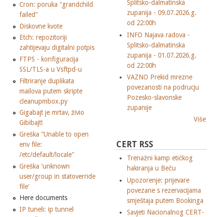
Splitsko-dalmatinska
Cron: poruka "grandchild
zupanija - 09.07.2026.g.
failed"
od 22:00h
Diskovne kvote
INFO Najava radova -
Etch: repozitoriji
Splitsko-dalmatinska
zahtijevaju digitalni potpis
zupanija - 01.07.2026.g.
FTPS - konfiguracija
od 22:00h
SSL/TLS-a u Vsftpd-u
VAZNO Prekid mrezne
Filtriranje duplikata
povezanosti na podrucju
mailova putem skripte
Pozesko-slavonske
cleanupmbox.py
zupanije
Gigabajt je mrtav, živio
Više
Gibibajt!
Greška "Unable to open
CERT RSS
env file:
/etc/default/locale"
Trenažni kamp etičkog
Greška 'unknown
hakiranja u Beču
user/group in statoverride
Upozorenje: prijevare
file'
povezane s rezervacijama
Here documents
smještaja putem Bookinga
IP tuneli: ip tunnel
Savjeti Nacionalnog CERT-