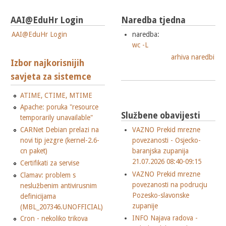
AAI@EduHr Login
Naredba tjedna
AAI@EduHr Login
naredba:
wc -L
arhiva naredbi
Izbor najkorisnijih
savjeta za sistemce
ATIME, CTIME, MTIME
Apache: poruka "resource
Službene obavijesti
temporarily unavailable"
CARNet Debian prelazi na
VAZNO Prekid mrezne
novi tip jezgre (kernel-2.6-
povezanosti - Osjecko-
cn paket)
baranjska zupanija
21.07.2026 08:40-09:15
Certifikati za servise
VAZNO Prekid mrezne
Clamav: problem s
povezanosti na podrucju
neslužbenim antivirusnim
Pozesko-slavonske
definicijama
zupanije
(MBL_207346.UNOFFICIAL)
INFO Najava radova -
Cron - nekoliko trikova