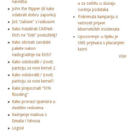
naredba
a za zaštitu u slučaju
John the Ripper (ili kako
curenja podataka
odabrati dobru zaporku)
Pokrenuta kampanja o
Još "zabave" s radiusom
važnosti prijave
Kako instalirati CARNet-
kibernetičkih incidenata
Etch na "čisti" poslužitelj?
Upozorenje: u tijeku je
Kako obrisati zaostale
SMS prijevara s plaćanjem
pakete nakon
kazni
nadogradnje na Etch?
Više
Kako osloboditi / (root)
particiju za novi kernel 2
Kako osloboditi / (root)
particiju za novi kernel?
Kako prepoznati "SYN
flooding"
Kako pronaći spamera u
vlastitim redovima
Kašnjenje mailova s
Gmaila i Yahooa
Logovi