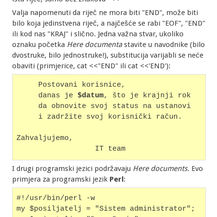
Valja napomenuti da riječ ne mora biti "END", može biti
bilo koja jedinstvena riječ, a najčešće se rabi "EOF", "END"
ili kod nas "KRAJ" i slično. Jedna važna stvar, ukoliko
oznaku početka
Here documenta
stavite u navodnike (bilo
dvostruke, bilo jednostruke!), substitucija varijabli se neće
obaviti (primjerice, cat <<"END" ili cat <<'END'):
     Postovani korisnice,
     danas je 
$datum
, što je krajnji rok
     da obnovite svoj status na ustanovi
     i zadržite svoj korisnički račun.
Zahvaljujemo,
                  IT team
I drugi programski jezici podržavaju
Here documents
. Evo
primjera za programski jezik
Perl
:
#!/usr/bin/perl -w
my $posiljatelj = "Sistem administrator";