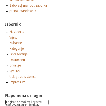
Zaboravljena root zaporka
pGina i Windows 7
Izbornik
Naslovnica
Vijesti
Kuharice
Kategorije
Obrazovanje
Dokumenti
E-knjige
SysTrek
Usluge za sistemce
Impressum
Napomena uz login
Logirati se možete koristeći
svoj AAI@EduHr identitet.