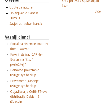
O webu
SMS prijevara s plaćanjem
kazni
Upute za autore
Više
Objavljivanje članaka -
HOWTO
Savjeti za dobar članak
Važniji članci
Portal za sistemce ima novi
dom - www.hr
Kako instalirati CARNet-
Buster na "čisti"
poslužitelj?
Ponovno pokretanje
usluge sys.backup
Privremeno gašenje
usluge sys.backup
Objavljena je CARNET-ova
distribucija Debian 9
(Stretch)