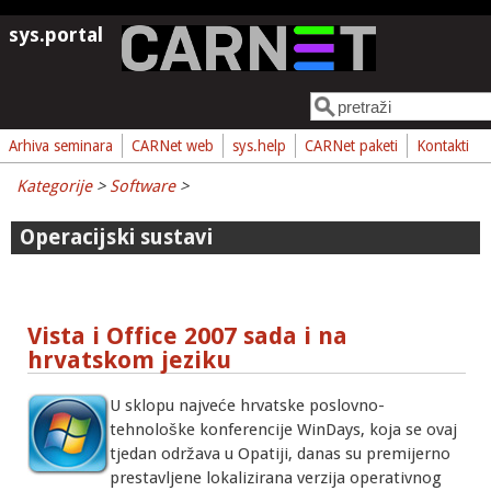
Skoči na glavni sadržaj
sys.portal
Pretraga
Obrazac pretrage
Arhiva seminara
CARNet web
sys.help
CARNet paketi
Kontakti
Kategorije
>
Software
>
Operacijski sustavi
Vista i Office 2007 sada i na
hrvatskom jeziku
U sklopu najveće hrvatske poslovno-
tehnološke konferencije WinDays, koja se ovaj
tjedan održava u Opatiji, danas su premijerno
prestavljene lokalizirana verzija operativnog