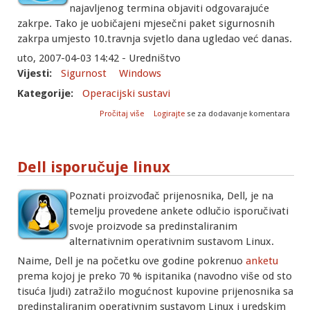
najavljenog termina objaviti odgovarajuće
zakrpe. Tako je uobičajeni mjesečni paket sigurnosnih
zakrpa umjesto 10.travnja svjetlo dana ugledao već danas.
uto, 2007-04-03 14:42 - Uredništvo
Vijesti:
Sigurnost
Windows
Kategorije:
Operacijski sustavi
o Zbog novog propusta Microsoft objavio
Pročitaj više
Logirajte
se za dodavanje komentara
prijevremene zakrpe
Dell isporučuje linux
Poznati proizvođač prijenosnika, Dell, je na
temelju provedene ankete odlučio isporučivati
svoje proizvode sa predinstaliranim
alternativnim operativnim sustavom Linux.
Naime, Dell je na početku ove godine pokrenuo
anketu
prema kojoj je preko 70 % ispitanika (navodno više od sto
tisuća ljudi) zatražilo mogućnost kupovine prijenosnika sa
predinstaliranim operativnim sustavom Linux i uredskim