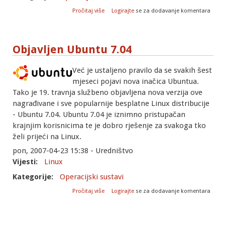
o Razvoj linux jezgre
Pročitaj više
Logirajte
se za dodavanje komentara
Objavljen Ubuntu 7.04
Već je ustaljeno pravilo da se svakih šest
mjeseci pojavi nova inačica Ubuntua.
Tako je 19. travnja službeno objavljena nova verzija ove
nagrađivane i sve popularnije besplatne Linux distribucije
- Ubuntu 7.04. Ubuntu 7.04 je iznimno pristupačan
krajnjim korisnicima te je dobro rješenje za svakoga tko
želi prijeći na Linux.
pon, 2007-04-23 15:38 - Uredništvo
Vijesti:
Linux
Kategorije:
Operacijski sustavi
o Objavljen Ubuntu 7.04
Pročitaj više
Logirajte
se za dodavanje komentara