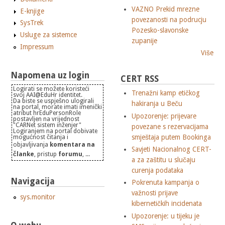
VAZNO Prekid mrezne
E-knjige
povezanosti na podrucju
SysTrek
Pozesko-slavonske
Usluge za sistemce
zupanije
Impressum
Više
Napomena uz login
CERT RSS
Logirati se možete koristeći
Trenažni kamp etičkog
svoj AAI@EduHr identitet.
Da biste se uspješno ulogirali
hakiranja u Beču
na portal, morate imati imenički
atribut hrEduPersonRole
Upozorenje: prijevare
postavljen na vrijednost
"CARNet sistem inženjer"
povezane s rezervacijama
Logiranjem na portal dobivate
smještaja putem Bookinga
mogućnost čitanja i
objavljivanja
komentara na
Savjeti Nacionalnog CERT-
članke
, pristup
forumu
, ...
a za zaštitu u slučaju
curenja podataka
Navigacija
Pokrenuta kampanja o
važnosti prijave
sys.monitor
kibernetičkih incidenata
Upozorenje: u tijeku je