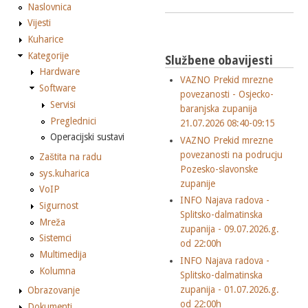
Naslovnica
Vijesti
Kuharice
Kategorije
Službene obavijesti
Hardware
VAZNO Prekid mrezne
Software
povezanosti - Osjecko-
Servisi
baranjska zupanija
Preglednici
21.07.2026 08:40-09:15
Operacijski sustavi
VAZNO Prekid mrezne
povezanosti na podrucju
Zaštita na radu
Pozesko-slavonske
sys.kuharica
zupanije
VoIP
INFO Najava radova -
Sigurnost
Splitsko-dalmatinska
Mreža
zupanija - 09.07.2026.g.
Sistemci
od 22:00h
Multimedija
INFO Najava radova -
Kolumna
Splitsko-dalmatinska
zupanija - 01.07.2026.g.
Obrazovanje
od 22:00h
Dokumenti