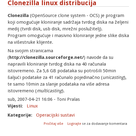
Clonezilla linux distribucija
Clonezilla
(OpenSource clone system - OCS) je program
koji omogućuje kloniranje sadržaja tvrdog diska na željeni
medij (tvrdi disk, usb disk, mrežni poslužitelj).
Program omogućuje i masivno kloniranje jedne slike diska
na višestruke klijente.
Na svojim stranicama
(
http://clonezilla.sourceforge.net/
) navode da su
napravili kloniranje tvrdog diska na 40 računala
istovremeno. Za 5,6 GB podataka su potrošili 50min
šaljući podatake za 41 računalo pojedinačno (
unicasting
),
te samo 10min za slanje podataka na više adresa
istovremeno (
multicasting
).
sub, 2007-04-21 16:06 - Toni Pralas
Vijesti:
Linux
Kategorije:
Operacijski sustavi
o Clonezilla linux distribucija
Pročitaj više
Logirajte
se za dodavanje komentara