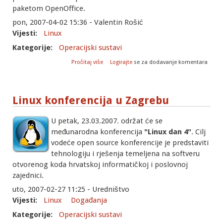
paketom OpenOffice.
pon, 2007-04-02 15:36 - Valentin Rošić
Vijesti:
Linux
Kategorije:
Operacijski sustavi
o Dell isporučuje linux
Pročitaj više
Logirajte
se za dodavanje komentara
Linux konferencija u Zagrebu
U petak, 23.03.2007. održat će se
međunarodna konferencija
"Linux dan 4"
. Cilj
vodeće open source konferencije je predstaviti
tehnologiju i rješenja temeljena na softveru
otvorenog koda hrvatskoj informatičkoj i poslovnoj
zajednici.
uto, 2007-02-27 11:25 - Uredništvo
Vijesti:
Linux
Događanja
Kategorije:
Operacijski sustavi