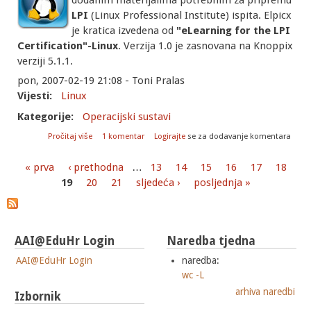
dodanim materijalima potrebnim za pripremu
LPI
(Linux Professional Institute) ispita. Elpicx
je kratica izvedena od
"eLearning for the LPI
Certification"-Linux
. Verzija 1.0 je zasnovana na Knoppix
verziji 5.1.1.
pon, 2007-02-19 21:08 - Toni Pralas
Vijesti:
Linux
Kategorije:
Operacijski sustavi
o Elpicx linux distribucija
Pročitaj više
1 komentar
Logirajte
se za dodavanje komentara
« prva
‹ prethodna
…
13
14
15
16
17
18
Stranice
19
20
21
sljedeća ›
posljednja »
AAI@EduHr Login
Naredba tjedna
AAI@EduHr Login
naredba:
wc -L
arhiva naredbi
Izbornik