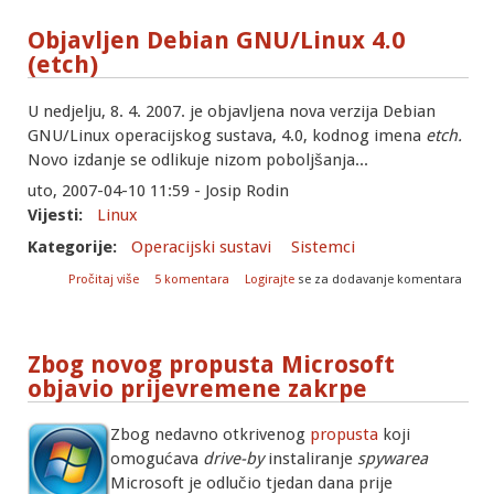
Objavljen Debian GNU/Linux 4.0
(etch)
U nedjelju, 8. 4. 2007. je objavljena nova verzija Debian
GNU/Linux operacijskog sustava, 4.0, kodnog imena
etch.
Novo izdanje se odlikuje nizom poboljšanja...
uto, 2007-04-10 11:59 - Josip Rodin
Vijesti:
Linux
Kategorije:
Operacijski sustavi
Sistemci
o Objavljen Debian GNU/Linux 4.0 (etch)
Pročitaj više
5 komentara
Logirajte
se za dodavanje komentara
Zbog novog propusta Microsoft
objavio prijevremene zakrpe
Zbog nedavno otkrivenog
propusta
koji
omogućava
drive-by
instaliranje
spywarea
Microsoft je odlučio tjedan dana prije