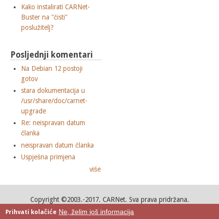
Kako instalirati CARNet-
Buster na "čisti"
poslužitelj?
Posljednji komentari
Na Debian 12 postoji
gotov
stara dokumentacija u
/usr/share/doc/carnet-
upgrade
Re: neispravan datum
članka
neispravan datum članka
Uspješna primjena
više
Copyright ©2003.-2017. CARNet. Sva prava pridržana.
Mail to portal-team(at)CARNet.hr
Ne, želim još informacija
Prihvati kolačiće