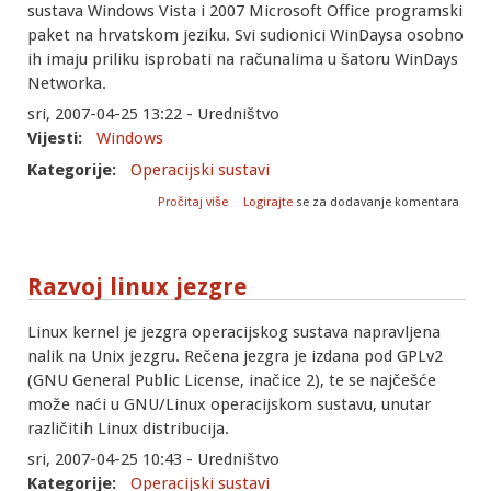
sustava Windows Vista i 2007 Microsoft Office programski
paket na hrvatskom jeziku. Svi sudionici WinDaysa osobno
ih imaju priliku isprobati na računalima u šatoru WinDays
Networka.
sri, 2007-04-25 13:22 - Uredništvo
Vijesti:
Windows
Kategorije:
Operacijski sustavi
o Vista i Office 2007 sada i na hrvatskom
Pročitaj više
Logirajte
se za dodavanje komentara
jeziku
Razvoj linux jezgre
Linux kernel je jezgra operacijskog sustava napravljena
nalik na Unix jezgru. Rečena jezgra je izdana pod GPLv2
(GNU General Public License, inačice 2), te se najčešće
može naći u GNU/Linux operacijskom sustavu, unutar
različitih Linux distribucija.
sri, 2007-04-25 10:43 - Uredništvo
Kategorije:
Operacijski sustavi