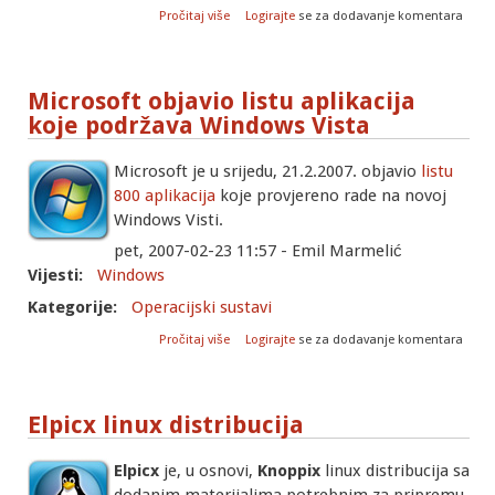
o Linux konferencija u Zagrebu
Pročitaj više
Logirajte
se za dodavanje komentara
Microsoft objavio listu aplikacija
koje podržava Windows Vista
Microsoft je u srijedu, 21.2.2007. objavio
listu
800 aplikacija
koje provjereno rade na novoj
Windows Visti.
pet, 2007-02-23 11:57 - Emil Marmelić
Vijesti:
Windows
Kategorije:
Operacijski sustavi
o Microsoft objavio listu aplikacija koje
Pročitaj više
Logirajte
se za dodavanje komentara
podržava Windows Vista
Elpicx linux distribucija
Elpicx
je, u osnovi,
Knoppix
linux distribucija sa