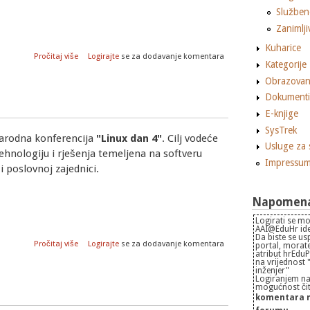
Službene
Zanimlji
Kuharice
o Dell isporučuje linux
Pročitaj više
Logirajte
se za dodavanje komentara
Kategorije
Obrazovan
Dokumenti
E-knjige
SysTrek
narodna konferencija
"Linux dan 4"
. Cilj vodeće
Usluge za 
tehnologiju i rješenja temeljena na softveru
Impressu
 poslovnoj zajednici.
Napomena 
Logirati se mo
AAI@EduHr iden
Da biste se us
o Linux konferencija u Zagrebu
Pročitaj više
Logirajte
se za dodavanje komentara
portal, morate
atribut hrEdu
na vrijednost
inženjer"
Logiranjem na
mogućnost čita
komentara n