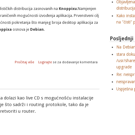
Objavljen
distribuci
lističkih distribucija zasnovanih na
Knoppixu
.Namjenjen
Kako insta
graničenih mogućnosti izvođenja aplikacija. Prvenstveni cilj
na "čisti" 
ućnosti pokretanja što manjeg broja desktop aplikacija za
oppixa
osnova je
Debian.
Posljednj
Na Debian
stara dok
/usr/shar
o Damn Small Linux distribucija
Pročitaj više
Logirajte
se za dodavanje komentara
upgrade
Re: neisp
neisprava
Uspješna 
koja dolazi kao live CD s mogućnošću instalacije
je što sadrži i routing protokole, tako da je
tvoriti u router.