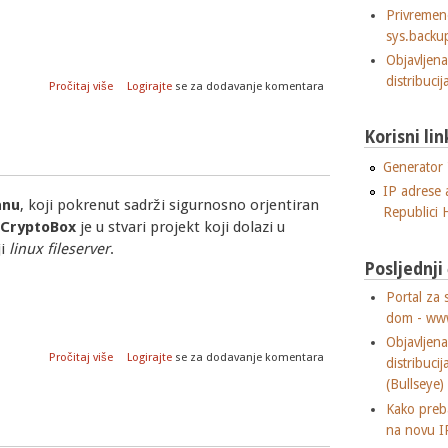
Privremen
sys.backu
Objavljen
distribuci
o MS Word počeo podržavati rad sa Open Document datoteka
Pročitaj više
Logirajte
se za dodavanje komentara
Korisni lin
Generator "
IP adrese 
anu
, koji pokrenut sadrži sigurnosno orjentiran
Republici 
CryptoBox
je u stvari projekt koji dolazi u
ji
linux fileserver
.
Posljednji
Portal za 
dom - ww
Objavljen
o CryptoBox linux distribucija
Pročitaj više
Logirajte
se za dodavanje komentara
distribuci
(Bullseye)
Kako preba
na novu I