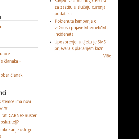
Savjeti Nacionalnog CERT-a
za zaštitu u slučaju curenja
podataka
a
Pokrenuta kampanja o
r
važnosti prijave kibernetičkih
incidenata
Upozorenje: u tijeku je SMS
prijevara s plaćanjem kazni
utore
Više
je članaka -
 dobar članak
nci
sistemce ima novi
w.hr
lirati CARNet-Buster
poslužitelj?
okretanje usluge
p