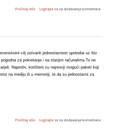
o RedWall linux distribucija
Pročitaj više
Logirajte
se za dodavanje komentara
e prvenstveni cilj ostvariti jednostavnost upotrebe uz što
pogodna za pokretanje i na starijim računalima.To ne
rjeli. Naprotiv, korišteni su najnoviji mogući paketi koji
stor na mediju ili u memoriji, te da su jednostavni za
o Puppy linux distribucija
Pročitaj više
Logirajte
se za dodavanje komentara