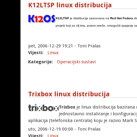
K12LTSP linux distribucija
K12LTSP
je distribucija zasnovana na
Red Hat Fedora
dis
projekt koji za cilj ima, putem mreže, omogućiti spajanje r
pet, 2006-12-29 19:21 - Toni Pralas
Vijesti:
Linux
Kategorije:
Operacijski sustavi
Trixbox linux distribucija
Trixbox
je linux distribucija bazirana
jednostavno instaliranje i konfigurac
aplikacija (telefonska centrala) koju je razvio Mark 
uto, 2006-12-19 00:00 - Toni Pralas
Vijesti:
Linux