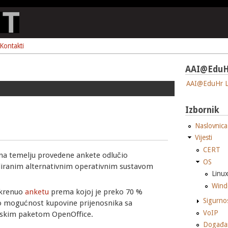
Kontakti
AAI@EduH
AAI@EduHr L
Izbornik
Naslovnica
Vijesti
CERT
e na temelju provedene ankete odlučio
OS
aliranim alternativnim operativnim sustavom
Linu
Wind
okrenuo
anketu
prema kojoj je preko 70 %
Sigurno
žilo mogućnost kupovine prijenosnika sa
VoIP
edskim paketom OpenOffice.
Događa