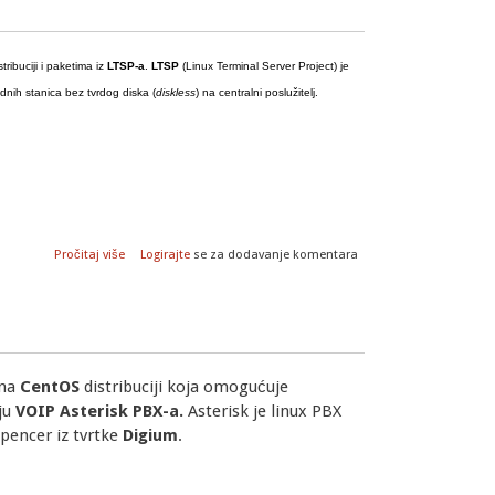
tribuciji i paketima iz
LTSP-a
.
LTSP
(Linux Terminal Server Project) je
adnih stanica bez tvrdog diska (
diskless
) na centralni poslužitelj.
o K12LTSP linux distribucija
Pročitaj više
Logirajte
se za dodavanje komentara
 na
CentOS
distribuciji koja omogućuje
iju
VOIP Asterisk PBX-a.
Asterisk je linux PBX
Spencer iz tvrtke
Digium
.