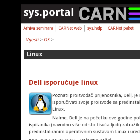
Skoči na glavni sadržaj
sys.portal
Arhiva seminara
CARNet web
sys.help
CARNet paketi
Vijesti
>
OS
>
Linux
Dell isporučuje linux
Poznati proizvođač prijenosnika, Dell, j
isporučivati svoje proizvode sa predinst
Linux.
Naime, Dell je na početku ove godine p
ispitanika (navodno više od sto tisuća ljudi) zatra
predinstaliranim operativnim sustavom Linux i ur