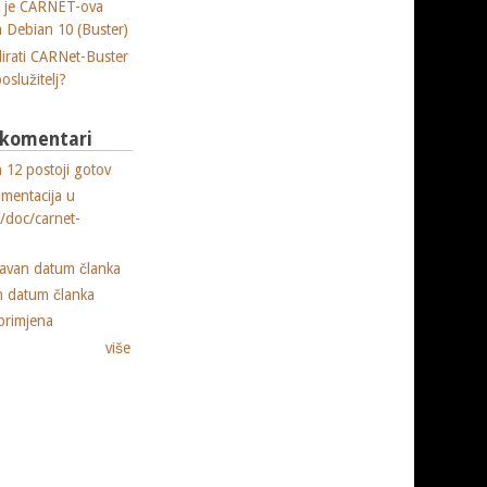
a je CARNET-ova
ja Debian 10 (Buster)
lirati CARNet-Buster
poslužitelj?
i komentari
 12 postoji gotov
umentacija u
e/doc/carnet-
ravan datum članka
n datum članka
primjena
više