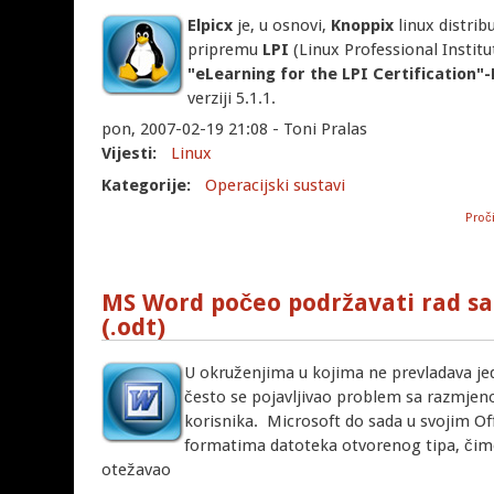
Elpicx
je, u osnovi,
Knoppix
linux distri
pripremu
LPI
(Linux Professional Institut
"eLearning for the LPI Certification"-
verziji 5.1.1.
pon, 2007-02-19 21:08 - Toni Pralas
Vijesti:
Linux
Kategorije:
Operacijski sustavi
Proči
MS Word počeo podržavati rad 
(.odt)
U okruženjima u kojima ne prevladava je
često se pojavljivao problem sa razmje
korisnika. Microsoft do sada u svojim Of
formatima datoteka otvorenog tipa, čim
otežavao