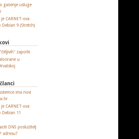
o gašenje usluge
p
a je CARNET-ova
ja Debian 9 (Stretch)
ma (.odt)
kovi
čitljivih" zaporki
alocirane u
Hrvatskoj
 članci
sistemce ima novi
w.hr
a je CARNET-ova
ja Debian 11
citi DNS poslužitelj
P adresu?