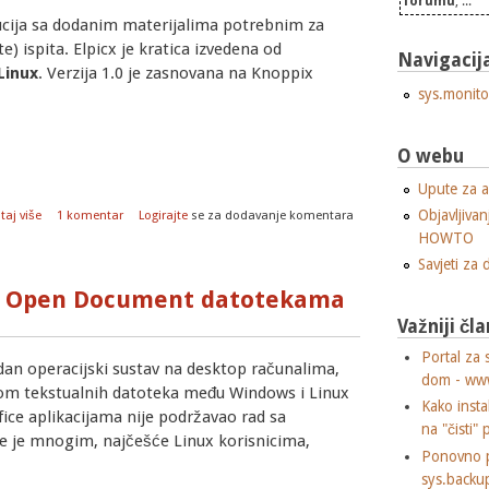
forumu
, ...
bucija sa dodanim materijalima potrebnim za
e) ispita. Elpicx je kratica izvedena od
Navigacij
Linux
. Verzija 1.0 je zasnovana na Knoppix
sys.monito
O webu
Upute za a
o Elpicx linux distribucija
Objavljivan
taj više
1 komentar
Logirajte
se za dodavanje komentara
HOWTO
Savjeti za
sa Open Document datotekama
Važniji čla
Portal za 
dan operacijski sustav na desktop računalima,
dom - ww
nom tekstualnih datoteka među Windows i Linux
Kako insta
fice aplikacijama nije podržavao rad sa
na "čisti" 
e je mnogim, najčešće Linux korisnicima,
Ponovno p
sys.backu