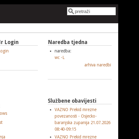
Pretraga
Obrazac pretrage
r Login
Naredba tjedna
ogin
naredba:
wc -L
arhiva naredbi
Službene obavijesti
x
VAZNO Prekid mrezne
ows
povezanosti - Osjecko-
st
baranjska zupanija 21.07.2026
08:40-09:15
VAZNO Prekid mrezne
nja