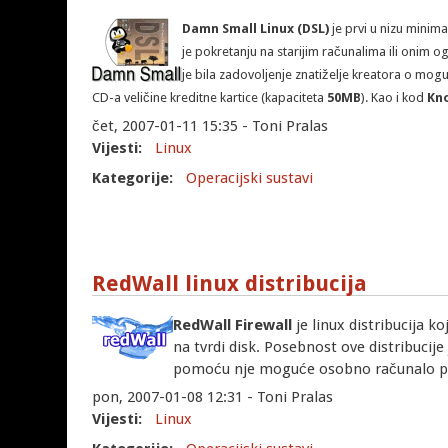
Damn Small Linux (DSL)
je prvi u nizu minima
je pokretanju na starijim računalima ili onim o
je bila zadovoljenje znatiželje kreatora o mog
CD-a veličine kreditne kartice (kapaciteta
50MB
). Kao i kod
Kn
čet, 2007-01-11 15:35 - Toni Pralas
Vijesti:
Linux
Kategorije:
Operacijski sustavi
RedWall linux distribucija
RedWall Firewall
je linux distribucija 
na tvrdi disk. Posebnost ove distribucije 
pomoću nje moguće osobno računalo pre
pon, 2007-01-08 12:31 - Toni Pralas
Vijesti:
Linux