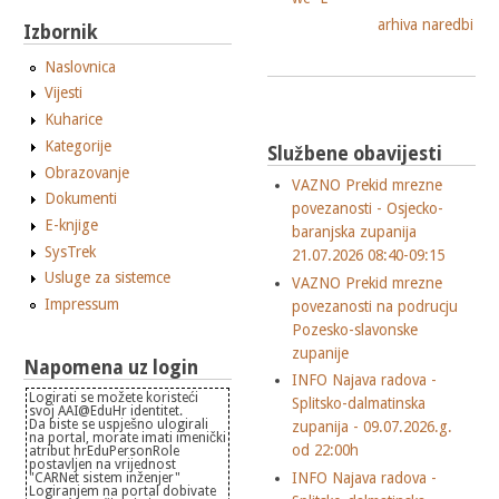
arhiva naredbi
Izbornik
Naslovnica
Vijesti
Kuharice
Kategorije
Službene obavijesti
Obrazovanje
VAZNO Prekid mrezne
Dokumenti
povezanosti - Osjecko-
E-knjige
baranjska zupanija
SysTrek
21.07.2026 08:40-09:15
Usluge za sistemce
VAZNO Prekid mrezne
Impressum
povezanosti na podrucju
Pozesko-slavonske
zupanije
Napomena uz login
INFO Najava radova -
Logirati se možete koristeći
Splitsko-dalmatinska
svoj AAI@EduHr identitet.
Da biste se uspješno ulogirali
zupanija - 09.07.2026.g.
na portal, morate imati imenički
od 22:00h
atribut hrEduPersonRole
postavljen na vrijednost
INFO Najava radova -
"CARNet sistem inženjer"
Logiranjem na portal dobivate