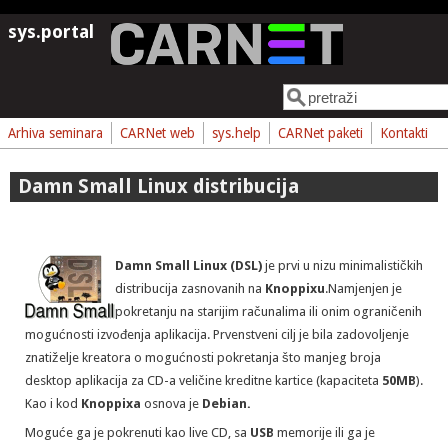
Skoči na glavni sadržaj
sys.portal
Pretraga
Obrazac pretrage
Arhiva seminara
CARNet web
sys.help
CARNet paketi
Kontakti
Damn Small Linux distribucija
Damn Small Linux (DSL)
je prvi u nizu minimalističkih
distribucija zasnovanih na
Knoppixu
.Namjenjen je
pokretanju na starijim računalima ili onim ograničenih
mogućnosti izvođenja aplikacija. Prvenstveni cilj je bila zadovoljenje
znatiželje kreatora o mogućnosti pokretanja što manjeg broja
desktop aplikacija za CD-a veličine kreditne kartice (kapaciteta
50MB
).
Kao i kod
Knoppixa
osnova je
Debian.
Moguće ga je pokrenuti kao live CD, sa
USB
memorije ili ga je