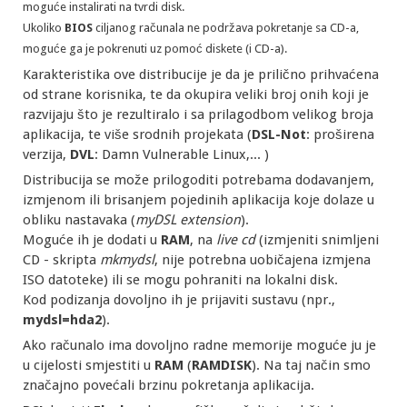
moguće instalirati na tvrdi disk.
Ukoliko
BIOS
ciljanog računala ne podržava pokretanje sa CD-a,
moguće ga je pokrenuti uz pomoć diskete (i CD-a).
Karakteristika ove distribucije je da je prilično prihvaćena
od strane korisnika, te da okupira veliki broj onih koji je
razvijaju što je rezultiralo i sa prilagodbom velikog broja
aplikacija, te više srodnih projekata (
DSL-Not
: proširena
verzija,
DVL
: Damn Vulnerable Linux,... )
Distribucija se može prilogoditi potrebama dodavanjem,
izmjenom ili brisanjem pojedinih aplikacija koje dolaze u
obliku nastavaka (
myDSL extension
).
Moguće ih je dodati u
RAM
, na
live cd
(izmjeniti snimljeni
CD - skripta
mkmydsl
, nije potrebna uobičajena izmjena
ISO datoteke) ili se mogu pohraniti na lokalni disk.
Kod podizanja dovoljno ih je prijaviti sustavu (npr.,
mydsl=hda2
).
Ako računalo ima dovoljno radne memorije moguće ju je
u cijelosti smjestiti u
RAM
(
RAMDISK
). Na taj način smo
značajno povećali brzinu pokretanja aplikacija.