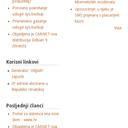
poslužitelj?
kibernetičkih incidenata
Ponovno pokretanje
Upozorenje: u tijeku je
usluge sys.backup
SMS prijevara s plaćanjem
Privremeno gašenje
kazni
usluge sys.backup
Više
Objavljena je CARNET-ova
distribucija Debian 9
(Stretch)
Korisni linkovi
Generator "čitljivih"
zaporki
IP adrese alocirane u
Republici Hrvatskoj
Posljednji članci
Portal za sistemce ima novi
dom - www.hr
Objavljena je CARNET-ova