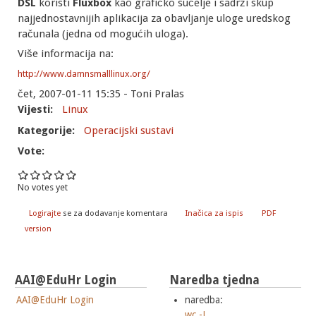
DSL
koristi
Fluxbox
kao grafičko sučelje i sadrži skup
najjednostavnijih aplikacija za obavljanje uloge uredskog
računala (jedna od mogućih uloga).
Više informacija na:
http://www.damnsmalllinux.org/
čet, 2007-01-11 15:35 - Toni Pralas
Vijesti:
Linux
Kategorije:
Operacijski sustavi
Vote:
No votes yet
Logirajte
se za dodavanje komentara
Inačica za ispis
PDF
version
AAI@EduHr Login
Naredba tjedna
AAI@EduHr Login
naredba:
wc -L