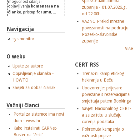
Splitsko-dalmatinska
mogućnost čitanja i
objavljivanja
komentara na
zupanija - 01.07.2026.g.
članke
, pristup
forumu
, ...
od 22:00h
VAZNO Prekid mrezne
povezanosti na podrucju
Navigacija
Pozesko-slavonske
sys.monitor
zupanije
Više
O webu
CERT RSS
Upute za autore
Objavljivanje članaka -
Trenažni kamp etičkog
HOWTO
hakiranja u Beču
Savjeti za dobar članak
Upozorenje: prijevare
povezane s rezervacijama
smještaja putem Bookinga
Važniji članci
Savjeti Nacionalnog CERT-
Portal za sistemce ima novi
a za zaštitu u slučaju
dom - www.hr
curenja podataka
Kako instalirati CARNet-
Pokrenuta kampanja o
Buster na "čisti"
važnosti prijave