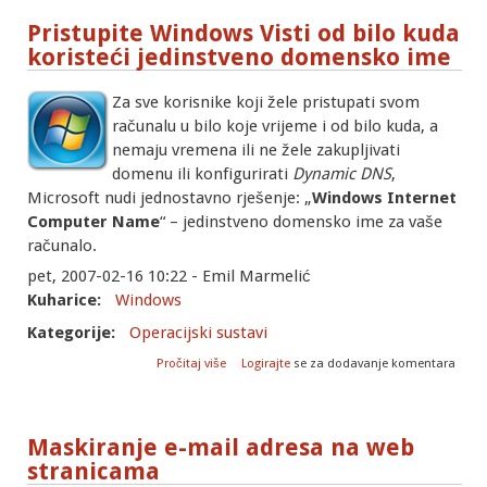
Pristupite Windows Visti od bilo kuda
koristeći jedinstveno domensko ime
Za sve korisnike koji žele pristupati svom
računalu u bilo koje vrijeme i od bilo kuda, a
nemaju vremena ili ne žele zakupljivati
domenu ili konfigurirati
Dynamic DNS
,
Microsoft nudi jednostavno rješenje: „
Windows Internet
Computer Name
“ – jedinstveno domensko ime za vaše
računalo.
pet, 2007-02-16 10:22 - Emil Marmelić
Kuharice:
Windows
Kategorije:
Operacijski sustavi
o Pristupite Windows Visti od bilo kuda
Pročitaj više
Logirajte
se za dodavanje komentara
koristeći jedinstveno domensko ime
Maskiranje e-mail adresa na web
stranicama