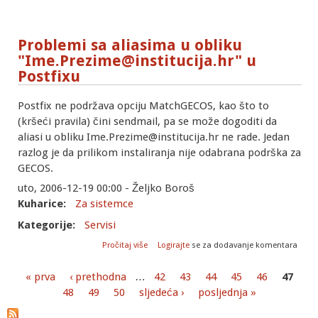
Problemi sa aliasima u obliku
"Ime.Prezime@institucija.hr" u
Postfixu
Postfix ne podržava opciju MatchGECOS, kao što to
(kršeći pravila) čini sendmail, pa se može dogoditi da
aliasi u obliku Ime.Prezime@institucija.hr ne rade. Jedan
razlog je da prilikom instaliranja nije odabrana podrška za
GECOS.
uto, 2006-12-19 00:00 - Željko Boroš
Kuharice:
Za sistemce
Kategorije:
Servisi
o Problemi sa aliasima u obliku
Pročitaj više
Logirajte
se za dodavanje komentara
"Ime.Prezime@institucija.hr" u Postfixu
« prva
‹ prethodna
…
42
43
44
45
46
47
Stranice
48
49
50
sljedeća ›
posljednja »