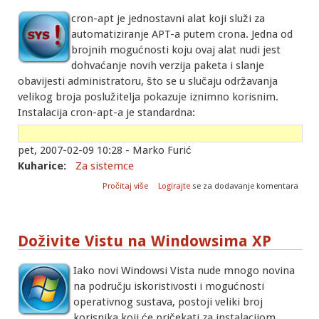
cron-apt je jednostavni alat koji služi za
automatiziranje APT-a putem crona. Jedna od
brojnih mogućnosti koju ovaj alat nudi jest
dohvaćanje novih verzija paketa i slanje
obavijesti administratoru, što se u slučaju održavanja
velikog broja poslužitelja pokazuje iznimno korisnim.
Instalacija cron-apt-a je standardna:
pet, 2007-02-09 10:28 - Marko Furić
Kuharice:
Za sistemce
o Obavještavanje administratora o novim
Pročitaj više
Logirajte
se za dodavanje komentara
verzijama paketa pomoću cron-apt-a
Doživite Vistu na Windowsima XP
Iako novi Windowsi Vista nude mnogo novina
na području iskoristivosti i mogućnosti
operativnog sustava, postoji veliki broj
korisnika koji će pričekati za instalacijom