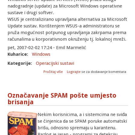
nadogradnje (update) za Microsoft Windows operativne
sustave i drugi softver.
WSUS je centralizirano upravljana alternativa za Microsoft
Update sustav. Korištenjem WSUS-a administratoru se
pruža mogućnost potpunog upravljanja zakrpama prema
računalima u korporativnom okruženju tj. lokalnoj mreži.
pet, 2007-02-02 17:24 - Emil Marmelić
Kuharice:
Windows
Kategorije:
Operacijski sustavi
o Windows Server Update Services (WSUS)
Pročitaj više
Logirajte
se za dodavanje komentara
Označavanje SPAM pošte umjesto
brisanja
Nekim korisnicima, a i sistemcima ne sviđa
se činjenica da se SPAM poruke automatski
brišu, odnosno spremaju u karantenu.
Razlog je jasan - programi za detekciju