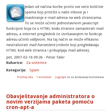
Jedan od načina borbe protiv sve veće količine
spama koji pristiže u naše inboxe je i
maskiranje e-mail adresa na web stranicama.
To se može učiniti jednostavnom javascript
funkcijom koja će u HTML kodu stranice zamaskirati mail
adresu, a internet preglednik će izvršavanjem te funkcije
adresu učiniti vidljivom. Na taj način se može efikasno
neutralizirati
mail-harvestere
(robote koji pregledavaju
HTML kod web stranica i prikupljaju mail adrese).
pet, 2007-02-16 09:26 - Petar Taler
Kuharice:
Za sistemce
Kategorije:
Spam
o Maskiranje e-mail adresa na web stranicama
Pročitaj više
1 komentar
Logirajte
se za dodavanje komentara
Obavještavanje administratora o
novim verzijama paketa pomoću
cron-apt-a