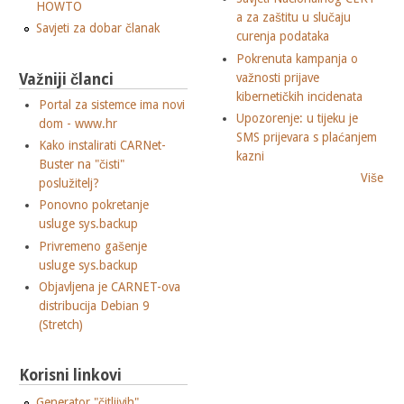
HOWTO
a za zaštitu u slučaju
Savjeti za dobar članak
curenja podataka
Pokrenuta kampanja o
Važniji članci
važnosti prijave
kibernetičkih incidenata
Portal za sistemce ima novi
Upozorenje: u tijeku je
dom - www.hr
SMS prijevara s plaćanjem
Kako instalirati CARNet-
kazni
Buster na "čisti"
Više
poslužitelj?
Ponovno pokretanje
usluge sys.backup
Privremeno gašenje
usluge sys.backup
Objavljena je CARNET-ova
distribucija Debian 9
(Stretch)
Korisni linkovi
Generator "čitljivih"