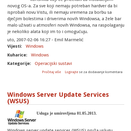
novog OS-a. Za sve koji nemaju potreban hardver da bi
isprobali novu Vistu, ili nemaju vremena za borbu sa
dječjim bolestima i driverima novih Windowsa, a žele bar
malo uživati u atmosferi novih Windowsa, na raspolaganju
je nekoliko alata koji im to i omogućuju.
uto, 2007-02-06 16:27 - Emil Marmelić
Vijesti:
Windows
Kuharice:
Windows
Kategorije:
Operacijski sustavi
o Doživite Vistu na Windowsima XP
Pročitaj više
Logirajte
se za dodavanje komentara
Windows Server Update Services
(WSUS)
Usluga je umirovljena 01.05.2013.
Windows server update services (WSUS) pruža uslugu