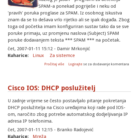
SPAM-a ponekad pogriješe i neku od
'pravih' poruka proglase za SPAM. Iz osobnog iskustva
znam da se to dešava vrlo rijetko ali se ipak događa. Zbog
toga od početka imam konfiguriran sustav tako da se sve
poruke primaju, uz promjenu naslova (Subject) SPAM
poruke dodavanjem teksta *** SPAM *** na početak.
čet, 2007-01-11 15:12 - Damir Mrkonjić
Kuharice:
Linux
Za sistemce
o Označavanje SPAM pošte umjesto
Pročitaj više
Logirajte
se za dodavanje komentara
brisanja
Cisco IOS: DHCP poslužitelj
U zadnje vrijeme se često postavljalo pitanje pokretanja
DHCP poslužitelja na Cisco uređajima koji rade pod IOS-
om, naročito zbog potrebe automatskog dodjeljivanja IP
adresa IP telefonima.
čet, 2007-01-11 12:15 - Branko Radojević
Kuharice:
Mreža