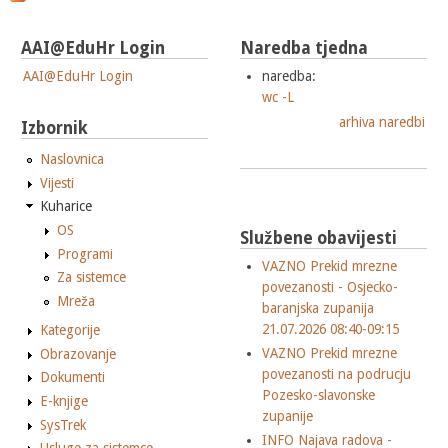
AAI@EduHr Login
Naredba tjedna
AAI@EduHr Login
naredba:
wc -L
arhiva naredbi
Izbornik
Naslovnica
Vijesti
Kuharice
OS
Službene obavijesti
Programi
VAZNO Prekid mrezne
Za sistemce
povezanosti - Osjecko-
Mreža
baranjska zupanija
21.07.2026 08:40-09:15
Kategorije
VAZNO Prekid mrezne
Obrazovanje
povezanosti na podrucju
Dokumenti
Pozesko-slavonske
E-knjige
zupanije
SysTrek
INFO Najava radova -