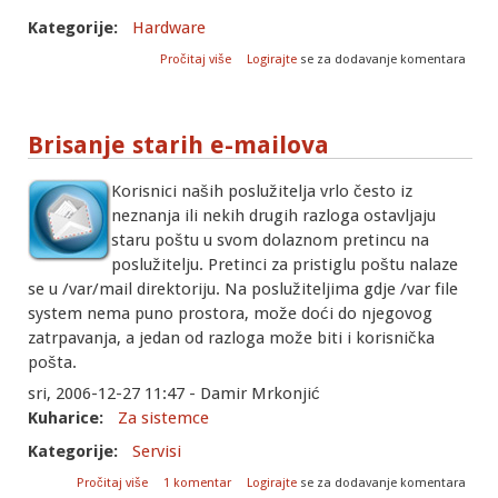
Kategorije:
Hardware
o Cisco IOS: DHCP poslužitelj
Pročitaj više
Logirajte
se za dodavanje komentara
Brisanje starih e-mailova
Korisnici naših poslužitelja vrlo često iz
neznanja ili nekih drugih razloga ostavljaju
staru poštu u svom dolaznom pretincu na
poslužitelju. Pretinci za pristiglu poštu nalaze
se u /var/mail direktoriju. Na poslužiteljima gdje /var file
system nema puno prostora, može doći do njegovog
zatrpavanja, a jedan od razloga može biti i korisnička
pošta.
sri, 2006-12-27 11:47 - Damir Mrkonjić
Kuharice:
Za sistemce
Kategorije:
Servisi
o Brisanje starih e-mailova
Pročitaj više
1 komentar
Logirajte
se za dodavanje komentara