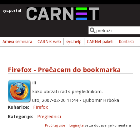
Skoči na glavni sadržaj
sys.portal
Pretraga
Obrazac pretrage
Arhiva seminara
CARNet web
sys.help
CARNet paketi
Kontakti
Firefox - Prečacem do bookmarka
ili
kako ubrzati rad s preglednikom.
uto, 2007-02-20 11:44 - Ljubomir Hrboka
Kuharice:
Firefox
Kategorije:
Preglednici
o Firefox - Prečacem do bookmarka
Pročitaj više
Logirajte
se za dodavanje komentara