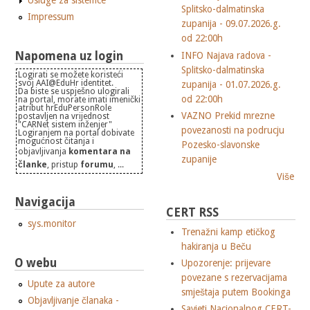
Usluge za sistemce
Splitsko-dalmatinska
Impressum
zupanija - 09.07.2026.g.
od 22:00h
Napomena uz login
INFO Najava radova -
Splitsko-dalmatinska
Logirati se možete koristeći
svoj AAI@EduHr identitet.
zupanija - 01.07.2026.g.
Da biste se uspješno ulogirali
od 22:00h
na portal, morate imati imenički
atribut hrEduPersonRole
VAZNO Prekid mrezne
postavljen na vrijednost
"CARNet sistem inženjer"
povezanosti na podrucju
Logiranjem na portal dobivate
mogućnost čitanja i
Pozesko-slavonske
objavljivanja
komentara na
zupanije
članke
, pristup
forumu
, ...
Više
Navigacija
CERT RSS
sys.monitor
Trenažni kamp etičkog
hakiranja u Beču
O webu
Upozorenje: prijevare
povezane s rezervacijama
Upute za autore
smještaja putem Bookinga
Objavljivanje članaka -
Savjeti Nacionalnog CERT-