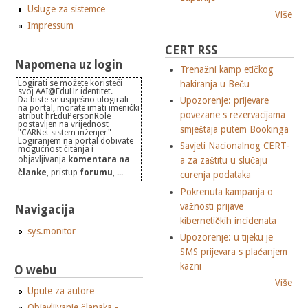
Usluge za sistemce
Više
Impressum
CERT RSS
Napomena uz login
Trenažni kamp etičkog
hakiranja u Beču
Logirati se možete koristeći
svoj AAI@EduHr identitet.
Da biste se uspješno ulogirali
Upozorenje: prijevare
na portal, morate imati imenički
povezane s rezervacijama
atribut hrEduPersonRole
postavljen na vrijednost
smještaja putem Bookinga
"CARNet sistem inženjer"
Logiranjem na portal dobivate
Savjeti Nacionalnog CERT-
mogućnost čitanja i
objavljivanja
komentara na
a za zaštitu u slučaju
članke
, pristup
forumu
, ...
curenja podataka
Pokrenuta kampanja o
važnosti prijave
Navigacija
kibernetičkih incidenata
sys.monitor
Upozorenje: u tijeku je
SMS prijevara s plaćanjem
kazni
O webu
Više
Upute za autore
Objavljivanje članaka -