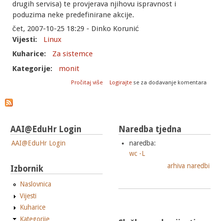
drugih servisa) te provjerava njihovu ispravnost i
poduzima neke predefinirane akcije.
čet, 2007-10-25 18:29 - Dinko Korunić
Vijesti:
Linux
Kuharice:
Za sistemce
Kategorije:
monit
o Novosti u CARNet Debian distribuciji:
Pročitaj više
Logirajte
se za dodavanje komentara
monit-cn
AAI@EduHr Login
Naredba tjedna
AAI@EduHr Login
naredba:
wc -L
arhiva naredbi
Izbornik
Naslovnica
Vijesti
Kuharice
Kategorije