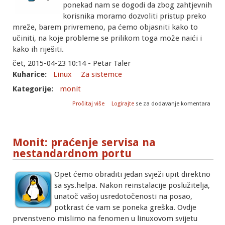
ponekad nam se dogodi da zbog zahtjevnih
korisnika moramo dozvoliti pristup preko
mreže, barem privremeno, pa ćemo objasniti kako to
učiniti, na koje probleme se prilikom toga može naići i
kako ih riješiti.
čet, 2015-04-23 10:14 - Petar Taler
Kuharice:
Linux
Za sistemce
Kategorije:
monit
o Problemi s restartanjam MySQL-a kod
Pročitaj više
Logirajte
se za dodavanje komentara
promjene bind-address parametra
Monit: praćenje servisa na
nestandardnom portu
Opet ćemo obraditi jedan svježi upit direktno
sa sys.helpa. Nakon reinstalacije poslužitelja,
unatoč vašoj usredotočenosti na posao,
potkrast će vam se poneka greška. Ovdje
prvenstveno mislimo na fenomen u linuxovom svijetu