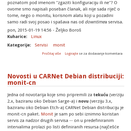
poznatom pod imenom "zgaziti konfiguraciju ili ne"? O
ovome smo napisali poseban članak, ali nije sada riječ o
tome, nego o monitu, korisnom alatu koji u pozadini
samo radi svoj posao i spašava nas od
downtime
a servisa.
pon, 2015-01-19 14:56 - Željko Boroš
Kuharice:
Linux
Kategorije:
Servisi
monit
o Monit: praćenje servisa na
Pročitaj više
Logirajte
se za dodavanje komentara
nestandardnom portu
Novosti u CARNet Debian distribuciji:
monit-cn
Jedna od novotarija koje smo pripremili za
tekuću
(verziju
2.x, baziranu oko Debian Sarge-a) i
novu
(verziju 3.x,
baziranu oko Debian Etch-a) CARNet Debian distribuciju je
monit-cn paket.
Monit
je sam po sebi iznimno koristan
servis za nadzor drugih servisa -- on u predefiniranim
intervalima prolazi po listi definiranih resursa (najčešće