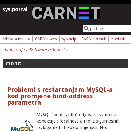
Skoči na glavni sadržaj
sys.portal
Pretraga
Obrazac pretrage
Arhiva seminara
CARNet web
sys.help
CARNet paketi
Kontakti
Kategorije
>
Software
>
Servisi
>
monit
Problemi s restartanjam MySQL-a
kod promjene bind-address
parametra
MySQL "po defaultu" odgovara samo na
konekcije s localhost-a i to iz sigurnosnih
razloga ne bi trebalo mijenjati. No,