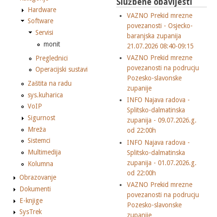
Službene obavijesti
Hardware
VAZNO Prekid mrezne
Software
povezanosti - Osjecko-
Servisi
baranjska zupanija
monit
21.07.2026 08:40-09:15
VAZNO Prekid mrezne
Preglednici
povezanosti na podrucju
Operacijski sustavi
Pozesko-slavonske
Zaštita na radu
zupanije
sys.kuharica
INFO Najava radova -
VoIP
Splitsko-dalmatinska
Sigurnost
zupanija - 09.07.2026.g.
Mreža
od 22:00h
Sistemci
INFO Najava radova -
Multimedija
Splitsko-dalmatinska
zupanija - 01.07.2026.g.
Kolumna
od 22:00h
Obrazovanje
VAZNO Prekid mrezne
Dokumenti
povezanosti na podrucju
E-knjige
Pozesko-slavonske
SysTrek
zupanije