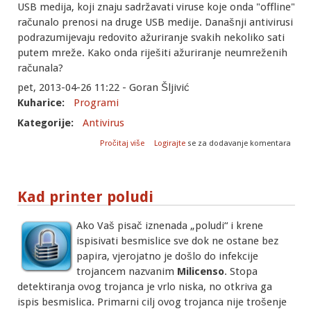
USB medija, koji znaju sadržavati viruse koje onda "offline"
računalo prenosi na druge USB medije. Današnji antivirusi
podrazumijevaju redovito ažuriranje svakih nekoliko sati
putem mreže. Kako onda riješiti ažuriranje neumreženih
računala?
pet, 2013-04-26 11:22 - Goran Šljivić
Kuharice:
Programi
Kategorije:
Antivirus
o Kaspersky Update Utility 2.0 za Debian
Pročitaj više
Logirajte
se za dodavanje komentara
Wheezy
Kad printer poludi
Ako Vaš pisač iznenada „poludi“ i krene
ispisivati besmislice sve dok ne ostane bez
papira, vjerojatno je došlo do infekcije
trojancem nazvanim
Milicenso
. Stopa
detektiranja ovog trojanca je vrlo niska, no otkriva ga
ispis besmislica. Primarni cilj ovog trojanca nije trošenje