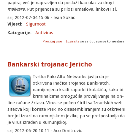
papira, već je napravljen da posluži kao ulaz za drugi
malware
. Put prijenosa su prilozi emailova, linkovi i sl.
sri, 2012-07-04 15:06 - Ivan Sokač
Vijesti:
Sigurnost
Kategorije:
Antivirus
o Kad printer poludi
Pročitaj više
Logirajte
se za dodavanje komentara
Bankarski trojanac Jericho
Tvrtka Palo Alto Networks javlja da je
otkrivena inačica trojanca BankPatch,
namijenjena krađi zaporki i kolačića, kako bi
kriminalcima omogućila provaljivanje na on-
line račune žrtava. Virus se počeo širiti sa Izraelskih web
siteova koji koriste PHP, no disasembliranjem su otkriveni
brojni izrazi na rumunjskom jeziku, pa se pretpostavlja da
je virus izrađen u Rumunjskoj.
sri, 2012-06-20 10:11 - Aco Dmitrović