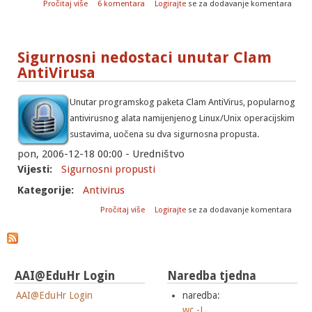
o Lažni antivirusni programi
Pročitaj više
6 komentara
Logirajte
se za dodavanje komentara
Sigurnosni nedostaci unutar Clam
AntiVirusa
Unutar programskog paketa Clam AntiVirus, popularnog
antivirusnog alata namijenjenog Linux/Unix operacijskim
sustavima, uočena su dva sigurnosna propusta.
pon, 2006-12-18 00:00 - Uredništvo
Vijesti:
Sigurnosni propusti
Kategorije:
Antivirus
o Sigurnosni nedostaci unutar Clam
Pročitaj više
Logirajte
se za dodavanje komentara
AntiVirusa
AAI@EduHr Login
Naredba tjedna
AAI@EduHr Login
naredba:
wc -L