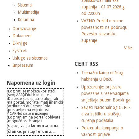
Splitsko-dalmatinska
Sistemci
zupanija - 01.07.2026.g.
Multimedija
od 22:00h
Kolumna
VAZNO Prekid mrezne
povezanosti na podrucju
Obrazovanje
Pozesko-slavonske
Dokumenti
zupanije
E-knjige
Više
SysTrek
Usluge za sistemce
CERT RSS
Impressum
Trenažni kamp etičkog
hakiranja u Beču
Napomena uz login
Upozorenje: prijevare
Logirati se možete koristeći
povezane s rezervacijama
svoj AAI@EduHr identitet.
Da biste se uspješno ulogirali
smještaja putem Bookinga
na portal, morate imati imenički
atribut hrEduPersonRole
Savjeti Nacionalnog CERT-
postavljen na vrijednost
a za zaštitu u slučaju
"CARNet sistem inženjer"
Logiranjem na portal dobivate
curenja podataka
mogućnost čitanja i
objavljivanja
komentara na
Pokrenuta kampanja o
članke
, pristup
forumu
, ...
važnosti prijave