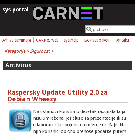
Skoči na glavni sadržaj
sys.portal
Pretraga
Obrazac pretrage
Arhiva seminara
CARNet web
sys.help
CARNet paketi
Kontakti
Kategorije
>
Sigurnost
>
Antivirus
Kaspersky Update Utility 2.0 za
Debian Wheezy
Na ustanovi koristimo desetak računala koja
nisu umrežena jer služe za prezentacije ili su
u laboratoriju spojena na mjerne uređaje. Na
njih korisnici obično prenose podatke putem