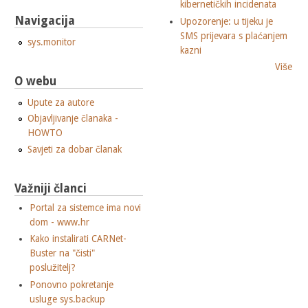
kibernetičkih incidenata
Navigacija
Upozorenje: u tijeku je
SMS prijevara s plaćanjem
sys.monitor
kazni
Više
O webu
Upute za autore
Objavljivanje članaka -
HOWTO
Savjeti za dobar članak
Važniji članci
Portal za sistemce ima novi
dom - www.hr
Kako instalirati CARNet-
Buster na "čisti"
poslužitelj?
Ponovno pokretanje
usluge sys.backup