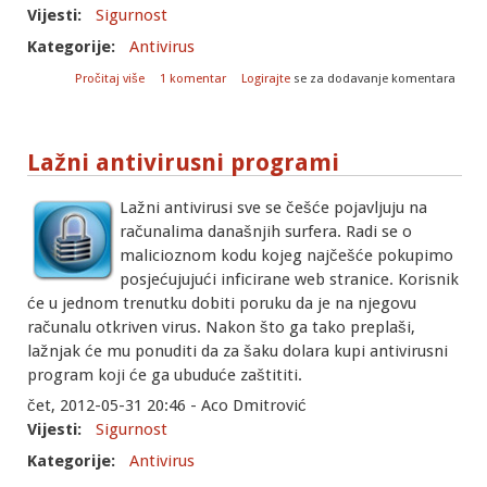
Vijesti:
Sigurnost
Kategorije:
Antivirus
o Bankarski trojanac Jericho
Pročitaj više
1 komentar
Logirajte
se za dodavanje komentara
Lažni antivirusni programi
Lažni antivirusi sve se češće pojavljuju na
računalima današnjih surfera. Radi se o
malicioznom kodu kojeg najčešće pokupimo
posjećujujući inficirane web stranice. Korisnik
će u jednom trenutku dobiti poruku da je na njegovu
računalu otkriven virus. Nakon što ga tako preplaši,
lažnjak će mu ponuditi da za šaku dolara kupi antivirusni
program koji će ga ubuduće zaštititi.
čet, 2012-05-31 20:46 - Aco Dmitrović
Vijesti:
Sigurnost
Kategorije:
Antivirus