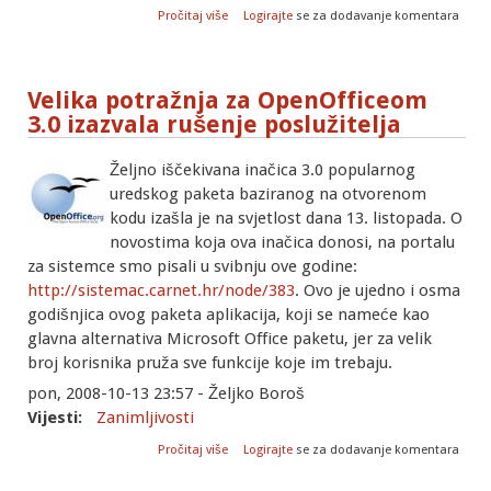
o Prisluškivanje tipkovnica je moguće
Pročitaj više
Logirajte
se za dodavanje komentara
Velika potražnja za OpenOfficeom
3.0 izazvala rušenje poslužitelja
Željno iščekivana inačica 3.0 popularnog
uredskog paketa baziranog na otvorenom
kodu izašla je na svjetlost dana 13. listopada. O
novostima koja ova inačica donosi, na portalu
za sistemce smo pisali u svibnju ove godine:
http://sistemac.carnet.hr/node/383
. Ovo je ujedno i osma
godišnjica ovog paketa aplikacija, koji se nameće kao
glavna alternativa Microsoft Office paketu, jer za velik
broj korisnika pruža sve funkcije koje im trebaju.
pon, 2008-10-13 23:57 - Željko Boroš
Vijesti:
Zanimljivosti
o Velika potražnja za OpenOfficeom 3.0
Pročitaj više
Logirajte
se za dodavanje komentara
izazvala rušenje poslužitelja