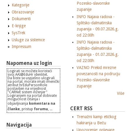
Pozesko-slavonske
Kategorije
zupanije
Obrazovanje
INFO Najava radova -
Dokumenti
Splitsko-dalmatinska
E-knjige
zupanija - 09.07.2026.g.
SysTrek
od 22:00h
Usluge za sistemce
INFO Najava radova -
Impressum
Splitsko-dalmatinska
zupanija - 01.07.2026.g.
od 22:00h
Napomena uz login
VAZNO Prekid mrezne
Logirati se možete koristeći
povezanosti na podrucju
svoj AAI@EduHr identitet.
Da biste se uspješno ulogirali
Pozesko-slavonske
na portal, morate imati imenički
atribut hrEduPersonRole
zupanije
postavljen na vrijednost
"CARNet sistem inženjer"
Više
Logiranjem na portal dobivate
mogućnost čitanja i
objavljivanja
komentara na
CERT RSS
članke
, pristup
forumu
, ...
Trenažni kamp etičkog
hakiranja u Beču
Navigacija
Upozorenje: prijevare