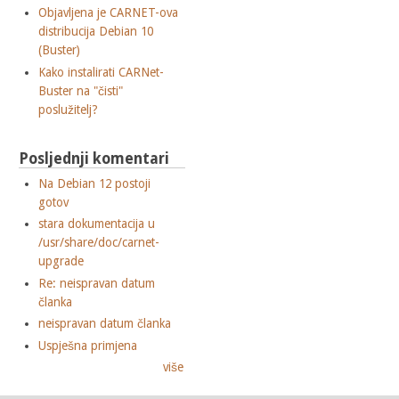
Objavljena je CARNET-ova
distribucija Debian 10
(Buster)
Kako instalirati CARNet-
Buster na "čisti"
poslužitelj?
Posljednji komentari
Na Debian 12 postoji
gotov
stara dokumentacija u
/usr/share/doc/carnet-
upgrade
Re: neispravan datum
članka
neispravan datum članka
Uspješna primjena
više