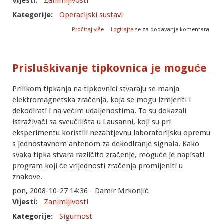
Vijesti:
Zanimljivosti
Kategorije:
Operacijski sustavi
o Treći Ubuntu Linux install fest
Pročitaj više
Logirajte
se za dodavanje komentara
Prisluškivanje tipkovnica je moguće
Prilikom tipkanja na tipkovnici stvaraju se manja
elektromagnetska zračenja, koja se mogu izmjeriti i
dekodirati i na većim udaljenostima. To su dokazali
istraživači sa sveučilišta u Lausanni, koji su pri
eksperimentu koristili nezahtjevnu laboratorijsku opremu
s jednostavnom antenom za dekodiranje signala. Kako
svaka tipka stvara različito zračenje, moguće je napisati
program koji će vrijednosti zračenja promijeniti u
znakove.
pon, 2008-10-27 14:36 - Damir Mrkonjić
Vijesti:
Zanimljivosti
Kategorije:
Sigurnost