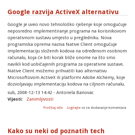
Google razvija ActiveX alternativu
Google je uveo novo tehnološko rješenje koje omogućuje
neposredno implementiranje programa na korisnikovom
operativnom sustavu umjesto u pregledniku. Nova
programska oprema naziva Native Client omogućuje
implementaciju složenih kodova na određenom osobnom
računalu, koja će biti korak bliže onome na što smo
navikli kod uobičajenih programa za operativne sustave.
Native Client možemo prihvatiti kao alternativu
Microsoftovom ActiveX ili platformi Adobe Alchemy, koje
dozvoljavaju
implementaciju kodova na ciljnom računalu.
sub, 2008-12-13 14:42 - Antonela Banovac
Vijesti:
Zanimljivosti
o Google razvija ActiveX alternativu
Pročitaj više
Logirajte
se za dodavanje komentara
Kako su neki od poznatih tech