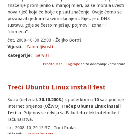
značenje promijenilo u manjoj mjeri, pa se morala uvesti
nova riječ koja će bolje opisati značenje. Ovdje ćemo se
pozabaviti jednim takvim slučajem. Riječ je o DNS
sustavu, gdje se često miješaju pojmovi "zona" i
"domena".
čet, 2008-10-30 22:03 - Željko Boroš
Vijesti:
Zanimljivosti
Kategorije:
Servisi
o DNS: razlike između domene i zone
Pročitaj više
Logirajte
se za dodavanje komentara
Treći Ubuntu Linux install fest
Sutra (četvrtak
30.10.2008
.) s početkom u
10
sati počinje
internet prijenos (UŽIVO)
Trećeg
Ubuntu Linux install
fest
-a. Prijenos se odvija sa Fakulteta elektrotehnike i
računarstva.
sri, 2008-10-29 15:37 - Toni Pralas