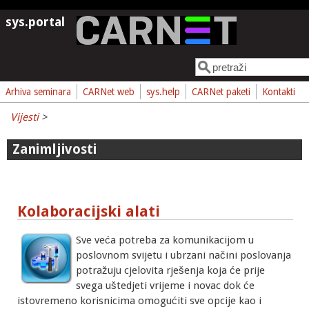
Skoči na glavni sadržaj
sys.portal
Pretraga
Obrazac pretrage
Arhiva seminara
CARNet web
sys.help
CARNet paketi
Kontakti
Vijesti
>
Zanimljivosti
Kolaboracijski alati
Sve veća potreba za komunikacijom u
poslovnom svijetu i ubrzani načini poslovanja
potražuju cjelovita rješenja koja će prije
svega uštedjeti vrijeme i novac dok će
istovremeno korisnicima omogućiti sve opcije kao i