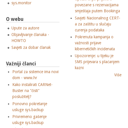
sys.monitor
povezane s rezervacijama
smještaja putem Bookinga
Savjeti Nacionalnog CERT-
O webu
a za zaštitu u slučaju
Upute za autore
curenja podataka
Objavljivanje članaka -
Pokrenuta kampanja o
HOWTO
važnosti prijave
Savjeti za dobar članak
kibernetičkih incidenata
Upozorenje: u tijeku je
SMS prijevara s plaćanjem
Važniji članci
kazni
Portal za sistemce ima novi
Više
dom - www.hr
Kako instalirati CARNet-
Buster na "čisti"
poslužitelj?
Ponovno pokretanje
usluge sys.backup
Privremeno gašenje
usluge sys.backup