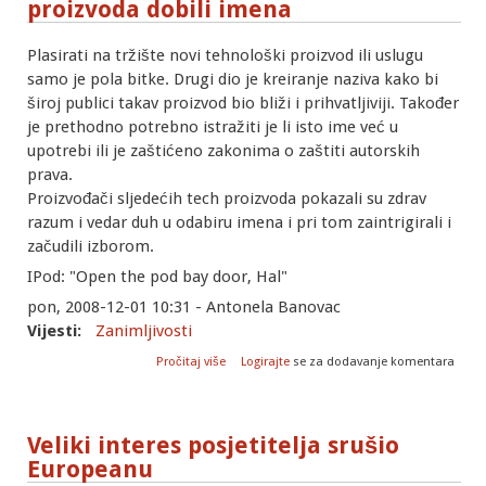
proizvoda dobili imena
Plasirati na tržište novi tehnološki proizvod ili uslugu
samo je pola bitke. Drugi dio je kreiranje naziva kako bi
široj publici takav proizvod bio bliži i prihvatljiviji. Također
je prethodno potrebno istražiti je li isto ime već u
upotrebi ili je zaštićeno zakonima o zaštiti autorskih
prava.
Proizvođači sljedećih tech proizvoda pokazali su zdrav
razum i vedar duh u odabiru imena i pri tom zaintrigirali i
začudili izborom.
IPod: "Open the pod bay door, Hal"
pon, 2008-12-01 10:31 - Antonela Banovac
Vijesti:
Zanimljivosti
o Kako su neki od poznatih tech proizvoda
Pročitaj više
Logirajte
se za dodavanje komentara
dobili imena
Veliki interes posjetitelja srušio
Europeanu