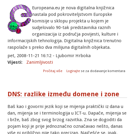
Europeana.eu je nova digitalna knjižnica
nastala pod pokroviteljstvom Europske
komisije u sklopu projekta u kojem je
sudjelovalo 90-tak predstavnika raznih
organizacija iz područja povijesti, kulture i
informacijskih tehnologija. Digitalna knjižnica trenutno
raspolaže s preko dva milijuna digitalnih objekata.
pet, 2008-11-21 16:12 - Ljubomir Hrboka
Vijesti:
Zanimljivosti
o Veliki interes posjetitelja srušio
Pročitaj više
Logirajte
se za dodavanje komentara
Europeanu
DNS: razlike između domene i zone
Baš kao i govorni jezik koji se mijenja praktički iz dana u
dan, mijenja se i terminologija u ICT-u. Dapače, mijenja se
i brže, baš zbog svog brzog razvitka. Zna se dogoditi da
pojam koji je prije jednoznačno označavao nešto, danas
više ni približno nije tako precizan. Najčešće se, ipak,