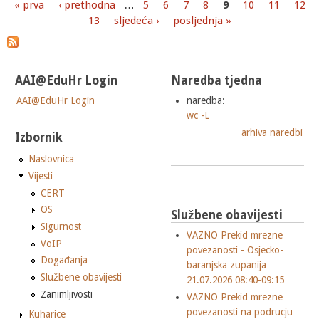
« prva
‹ prethodna
…
5
6
7
8
9
10
11
12
Stranice
13
sljedeća ›
posljednja »
AAI@EduHr Login
Naredba tjedna
AAI@EduHr Login
naredba:
wc -L
arhiva naredbi
Izbornik
Naslovnica
Vijesti
CERT
OS
Službene obavijesti
Sigurnost
VAZNO Prekid mrezne
VoIP
povezanosti - Osjecko-
Događanja
baranjska zupanija
Službene obavijesti
21.07.2026 08:40-09:15
Zanimljivosti
VAZNO Prekid mrezne
povezanosti na podrucju
Kuharice