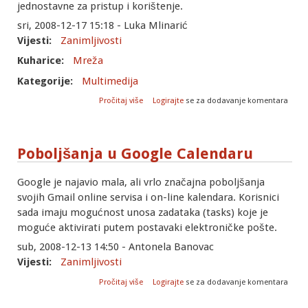
jednostavne za pristup i korištenje.
sri, 2008-12-17 15:18 - Luka Mlinarić
Vijesti:
Zanimljivosti
Kuharice:
Mreža
Kategorije:
Multimedija
o Adobe Connect
Pročitaj više
Logirajte
se za dodavanje komentara
Poboljšanja u Google Calendaru
Google je najavio mala, ali vrlo značajna poboljšanja
svojih Gmail online servisa i on-line kalendara. Korisnici
sada imaju mogućnost unosa zadataka (tasks) koje je
moguće aktivirati putem postavaki elektroničke pošte.
sub, 2008-12-13 14:50 - Antonela Banovac
Vijesti:
Zanimljivosti
o Poboljšanja u Google Calendaru
Pročitaj više
Logirajte
se za dodavanje komentara