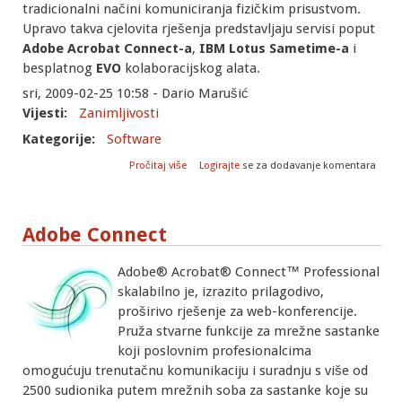
tradicionalni načini komuniciranja fizičkim prisustvom.
Upravo takva cjelovita rješenja predstavljaju servisi poput
Adobe Acrobat Connect-a
,
IBM Lotus Sametime-a
i
besplatnog
EVO
kolaboracijskog alata.
sri, 2009-02-25 10:58 - Dario Marušić
Vijesti:
Zanimljivosti
Kategorije:
Software
o Kolaboracijski alati
Pročitaj više
Logirajte
se za dodavanje komentara
Adobe Connect
Adobe® Acrobat® Connect™ Professional
skalabilno je, izrazito prilagodivo,
proširivo rješenje za web-konferencije.
Pruža stvarne funkcije za mrežne sastanke
koji poslovnim profesionalcima
omogućuju trenutačnu komunikaciju i suradnju s više od
2500 sudionika putem mrežnih soba za sastanke koje su