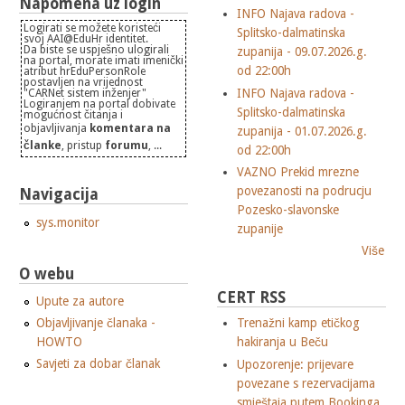
Napomena uz login
INFO Najava radova -
Logirati se možete koristeći
Splitsko-dalmatinska
svoj AAI@EduHr identitet.
Da biste se uspješno ulogirali
zupanija - 09.07.2026.g.
na portal, morate imati imenički
od 22:00h
atribut hrEduPersonRole
postavljen na vrijednost
INFO Najava radova -
"CARNet sistem inženjer"
Logiranjem na portal dobivate
Splitsko-dalmatinska
mogućnost čitanja i
objavljivanja
komentara na
zupanija - 01.07.2026.g.
članke
, pristup
forumu
, ...
od 22:00h
VAZNO Prekid mrezne
povezanosti na podrucju
Navigacija
Pozesko-slavonske
sys.monitor
zupanije
Više
O webu
CERT RSS
Upute za autore
Objavljivanje članaka -
Trenažni kamp etičkog
HOWTO
hakiranja u Beču
Savjeti za dobar članak
Upozorenje: prijevare
povezane s rezervacijama
smještaja putem Bookinga