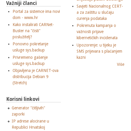
Važniji članci
Savjeti Nacionalnog CERT-
Portal za sistemce ima novi
a za zaštitu u slučaju
dom - www.hr
curenja podataka
Kako instalirati CARNet-
Pokrenuta kampanja o
Buster na "čisti"
važnosti prijave
poslužitelj?
kibernetičkih incidenata
Ponovno pokretanje
Upozorenje: u tijeku je
usluge sys.backup
SMS prijevara s plaćanjem
Privremeno gašenje
kazni
usluge sys.backup
Više
Objavljena je CARNET-ova
distribucija Debian 9
(Stretch)
Korisni linkovi
Generator "čitljivih"
zaporki
IP adrese alocirane u
Republici Hrvatskoj