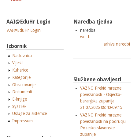
AAI@EduHr Login
Naredba tjedna
AAI@EduHr Login
naredba:
wc -L
arhiva naredbi
Izbornik
Naslovnica
Vijesti
Kuharice
Kategorije
Službene obavijesti
Obrazovanje
VAZNO Prekid mrezne
Dokumenti
povezanosti - Osjecko-
E-knjige
baranjska zupanija
SysTrek
21.07.2026 08:40-09:15
Usluge za sistemce
VAZNO Prekid mrezne
Impressum
povezanosti na podrucju
Pozesko-slavonske
zupanije