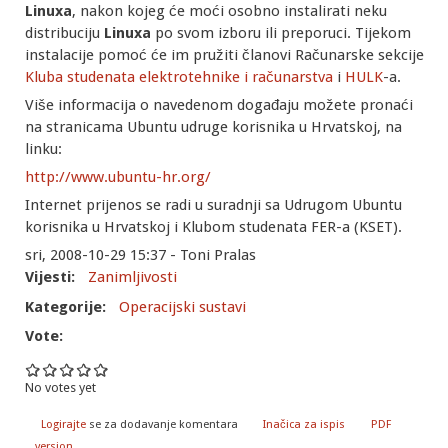
Linuxa
, nakon kojeg će moći osobno instalirati neku
distribuciju
Linuxa
po svom izboru ili preporuci. Tijekom
instalacije pomoć će im pružiti članovi Računarske sekcije
Kluba studenata elektrotehnike i računarstva
i
HULK
-a.
Više informacija o navedenom događaju možete pronaći
na stranicama Ubuntu udruge korisnika u Hrvatskoj, na
linku:
http://www.ubuntu-hr.org/
Internet prijenos se radi u suradnji sa Udrugom Ubuntu
korisnika u Hrvatskoj i Klubom studenata FER-a (KSET).
sri, 2008-10-29 15:37 - Toni Pralas
Vijesti:
Zanimljivosti
Kategorije:
Operacijski sustavi
Vote:
No votes yet
Logirajte
se za dodavanje komentara
Inačica za ispis
PDF
version