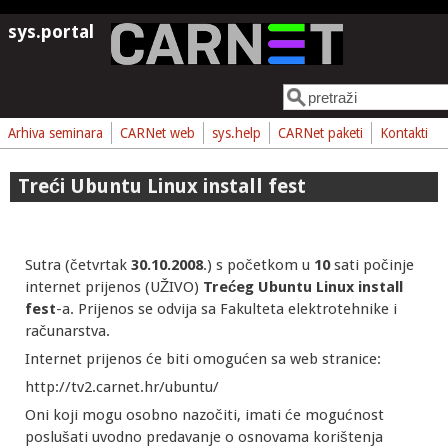
Skoči na glavni sadržaj
sys.portal
Pretraga
Obrazac pretrage
Arhiva seminara
CARNet web
sys.help
CARNet paketi
Kontakti
Treći Ubuntu Linux install fest
Sutra (četvrtak
30.10.2008
.) s početkom u
10
sati počinje
internet prijenos (UŽIVO)
Trećeg
Ubuntu Linux install
fest
-a. Prijenos se odvija sa Fakulteta elektrotehnike i
računarstva.
Internet prijenos će biti omogućen sa web stranice:
http://tv2.carnet.hr/ubuntu/
Oni koji mogu osobno nazočiti, imati će mogućnost
poslušati uvodno predavanje o osnovama korištenja