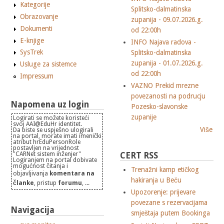
Kategorije
Splitsko-dalmatinska
Obrazovanje
zupanija - 09.07.2026.g.
Dokumenti
od 22:00h
E-knjige
INFO Najava radova -
SysTrek
Splitsko-dalmatinska
zupanija - 01.07.2026.g.
Usluge za sistemce
od 22:00h
Impressum
VAZNO Prekid mrezne
povezanosti na podrucju
Napomena uz login
Pozesko-slavonske
zupanije
Logirati se možete koristeći
svoj AAI@EduHr identitet.
Više
Da biste se uspješno ulogirali
na portal, morate imati imenički
atribut hrEduPersonRole
postavljen na vrijednost
"CARNet sistem inženjer"
CERT RSS
Logiranjem na portal dobivate
mogućnost čitanja i
Trenažni kamp etičkog
objavljivanja
komentara na
hakiranja u Beču
članke
, pristup
forumu
, ...
Upozorenje: prijevare
povezane s rezervacijama
Navigacija
smještaja putem Bookinga