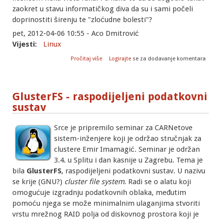
zaokret u stavu informatičkog diva da su i sami počeli
doprinostiti širenju te "zloćudne bolesti"?
pet, 2012-04-06 10:55 - Aco Dmitrović
Vijesti:
Linux
o Microsoftov doprinos Linux kernelu
Pročitaj više
Logirajte
se za dodavanje komentara
GlusterFS - raspodijeljeni podatkovni
sustav
Srce je pripremilo seminar za CARNetove
sistem-inženjere koji je održao stručnjak za
clustere Emir Imamagić. Seminar je održan
3.4. u Splitu i dan kasnije u Zagrebu. Tema je
bila
GlusterFS
, raspodijeljeni podatkovni sustav. U nazivu
se krije (GNU?)
cluster file system
. Radi se o alatu koji
omogućuje izgradnju podatkovnih oblaka, međutim
pomoću njega se može minimalnim ulaganjima stvoriti
vrstu mrežnog RAID polja od diskovnog prostora koji je