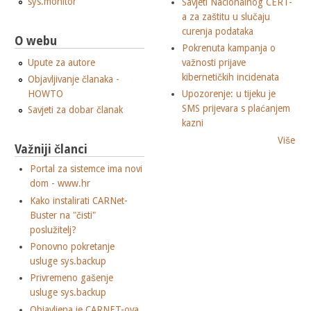
sys.monitor
Savjeti Nacionalnog CERT-
a za zaštitu u slučaju
curenja podataka
O webu
Pokrenuta kampanja o
važnosti prijave
Upute za autore
kibernetičkih incidenata
Objavljivanje članaka -
HOWTO
Upozorenje: u tijeku je
SMS prijevara s plaćanjem
Savjeti za dobar članak
kazni
Više
Važniji članci
Portal za sistemce ima novi
dom - www.hr
Kako instalirati CARNet-
Buster na "čisti"
poslužitelj?
Ponovno pokretanje
usluge sys.backup
Privremeno gašenje
usluge sys.backup
Objavljena je CARNET-ova