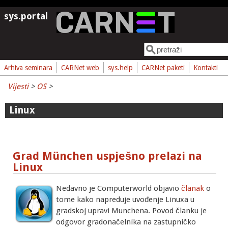
Skoči na glavni sadržaj
sys.portal
Pretraga
Obrazac pretrage
Arhiva seminara
CARNet web
sys.help
CARNet paketi
Kontakti
Vijesti
>
OS
>
Linux
Grad München uspješno prelazi na
Linux
Nedavno je Computerworld objavio
članak
o
tome kako napreduje uvođenje Linuxa u
gradskoj upravi Munchena. Povod članku je
odgovor gradonačelnika na zastupničko