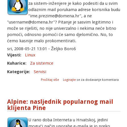
za sistem-inženjere je kako podesiti da u svim
odlaznim mail porukama adrese korisnika budu
"ime.prezime@domena.hr", a ne
"username@domena.hr"? Pitanje je sasvim legitimno i
može se riješiti, no nije univerzalno i nekima neće bitno
pomoći, odnosno pomoći će samo djelomično. No, to
ćemo kasnije malo prokomentirati.
sri, 2008-05-21 13:01 - Željko Boroš
Vijesti:
Linux
Kuharice:
Za sistemce
Kategorije:
Servisi
o Postfix: kako korisnicima postaviti
Pročitaj više
Logirajte
se za dodavanje komentara
uniformne odlazne adrese?
Alpine: nasljednik popularnog mail
klijenta Pine
U rano doba Interneta u Hrvatskoj, jedini
mogući način uporabe e-maila je io preko