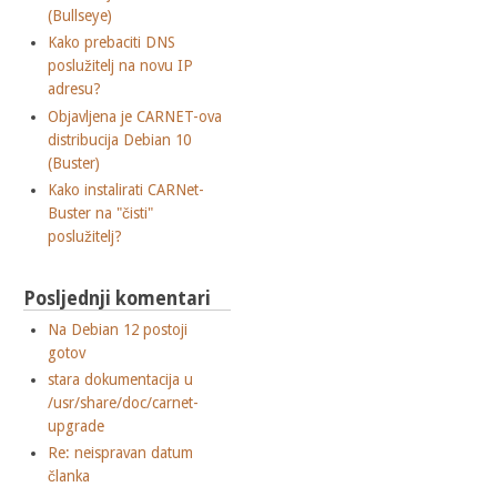
(Bullseye)
Kako prebaciti DNS
poslužitelj na novu IP
adresu?
Objavljena je CARNET-ova
distribucija Debian 10
(Buster)
Kako instalirati CARNet-
Buster na "čisti"
poslužitelj?
Posljednji komentari
Na Debian 12 postoji
gotov
stara dokumentacija u
/usr/share/doc/carnet-
upgrade
Re: neispravan datum
članka