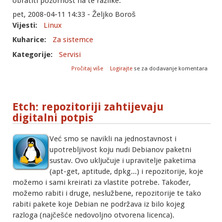
obratiti pozornost na te razlike.
pet, 2008-04-11 14:33 - Željko Boroš
Vijesti:
Linux
Kuharice:
Za sistemce
Kategorije:
Servisi
o Apache2: razlike u odnosu na Apache
Pročitaj više
Logirajte
se za dodavanje komentara
1.x
Etch: repozitoriji zahtijevaju
digitalni potpis
Već smo se navikli na jednostavnost i
upotrebljivost koju nudi Debianov paketni
sustav. Ovo uključuje i upravitelje paketima
(apt-get, aptitude, dpkg...) i repozitorije, koje
možemo i sami kreirati za vlastite potrebe. Također,
možemo rabiti i druge, neslužbene, repozitorije te tako
rabiti pakete koje Debian ne podržava iz bilo kojeg
razloga (najčešće nedovoljno otvorena licenca).