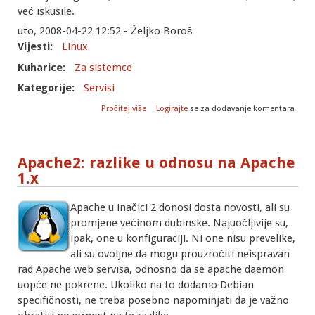
već iskusile.
uto, 2008-04-22 12:52 - Željko Boroš
Vijesti:
Linux
Kuharice:
Za sistemce
Kategorije:
Servisi
o CARNet ponudio Spamhaus bazu svojim
Pročitaj više
Logirajte
se za dodavanje komentara
članicama
Apache2: razlike u odnosu na Apache
1.x
Apache u inačici 2 donosi dosta novosti, ali su
promjene većinom dubinske. Najuočljivije su,
ipak, one u konfiguraciji. Ni one nisu prevelike,
ali su ovoljne da mogu prouzročiti neispravan
rad Apache web servisa, odnosno da se apache daemon
uopće ne pokrene. Ukoliko na to dodamo Debian
specifičnosti, ne treba posebno napominjati da je važno