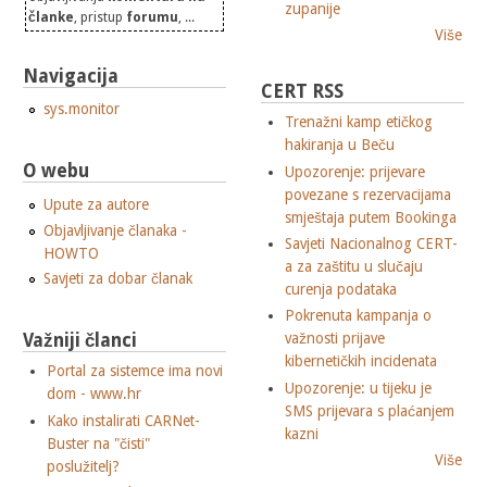
zupanije
članke
, pristup
forumu
, ...
Više
Navigacija
CERT RSS
sys.monitor
Trenažni kamp etičkog
hakiranja u Beču
O webu
Upozorenje: prijevare
povezane s rezervacijama
Upute za autore
smještaja putem Bookinga
Objavljivanje članaka -
Savjeti Nacionalnog CERT-
HOWTO
a za zaštitu u slučaju
Savjeti za dobar članak
curenja podataka
Pokrenuta kampanja o
Važniji članci
važnosti prijave
kibernetičkih incidenata
Portal za sistemce ima novi
Upozorenje: u tijeku je
dom - www.hr
SMS prijevara s plaćanjem
Kako instalirati CARNet-
kazni
Buster na "čisti"
Više
poslužitelj?