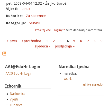
pet, 2008-04-04 12:32 - Željko Boroš
Vijesti:
Linux
Kuharice:
Za sistemce
Kategorije:
Servisi
o Etch: repozitoriji zahtijevaju digitalni
Pročitaj više
Logirajte
se za dodavanje komentara
potpis
« prva
‹ prethodna
1
2
3
4
5
6
7
8
9
Stranice
sljedeća ›
posljednja »
AAI@EduHr Login
Naredba tjedna
AAI@EduHr Login
naredba:
wc -L
arhiva naredbi
Izbornik
Naslovnica
Vijesti
Kuharice