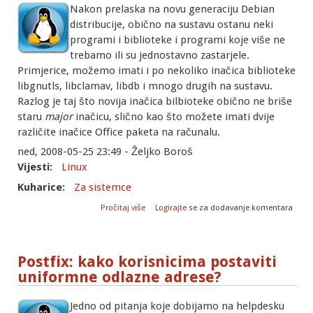
Nakon prelaska na novu generaciju Debian
distribucije, obično na sustavu ostanu neki
programi i biblioteke i programi koje više ne
trebamo ili su jednostavno zastarjele.
Primjerice, možemo imati i po nekoliko inačica biblioteke
libgnutls, libclamav, libdb i mnogo drugih na sustavu.
Razlog je taj što novija inačica bilbioteke obično ne briše
staru
major
inačicu, slično kao što možete imati dvije
različite inačice Office paketa na računalu.
ned, 2008-05-25 23:49 - Željko Boroš
Vijesti:
Linux
Kuharice:
Za sistemce
o Kako obrisati zaostale pakete nakon
Pročitaj više
Logirajte
se za dodavanje komentara
nadogradnje na Etch?
Postfix: kako korisnicima postaviti
uniformne odlazne adrese?
Jedno od pitanja koje dobijamo na helpdesku