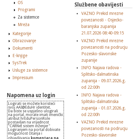
OS
Službene obavijesti
Programi
VAZNO Prekid mrezne
Za sistemce
povezanosti - Osjecko-
Mreža
baranjska zupanija
21.07.2026 08:40-09:15
Kategorije
VAZNO Prekid mrezne
Obrazovanje
povezanosti na podrucju
Dokumenti
Pozesko-slavonske
E-knjige
zupanije
SysTrek
INFO Najava radova -
Usluge za sistemce
Splitsko-dalmatinska
Impressum
zupanija - 09.07.2026.g.
od 22:00h
Napomena uz login
INFO Najava radova -
Splitsko-dalmatinska
Logirati se možete koristeći
svoj AAI@EduHr identitet.
zupanija - 01.07.2026.g.
Da biste se uspješno ulogirali
od 22:00h
na portal, morate imati imenički
atribut hrEduPersonRole
VAZNO Prekid mrezne
postavljen na vrijednost
"CARNet sistem inženjer"
povezanosti na podrucju
Logiranjem na portal dobivate
mogućnost čitanja i
Pozesko-slavonske
objavljivanja
komentara na