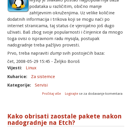
Mysql je svakako postao najpopularnija baza
podataka u različitim, obično manje
zahtjevnim okruženjima. Uz velike količine
dodatnih informacija i trikova koji se mogu naći po
internet stranicama, taj status će vjerojatno još dugo
uživati. Baš zbog svoje popularnosti i činjenice da mnogo
toga ovisi o ispravnom radu mysqla, postupak
nadogradnje treba pažljivo provesti.
Prvo, treba napraviti
dump
svih postojećih baza:
čet, 2008-05-29 15:45 - Željko Boroš
Vijesti:
Linux
Kuharice:
Za sistemce
Kategorije:
Servisi
o Mysql: kako napraviti upgrade s mysql 4
Pročitaj više
Logirajte
se za dodavanje komentara
na mysql 5?
Kako obrisati zaostale pakete nakon
nadogradnje na Etch?