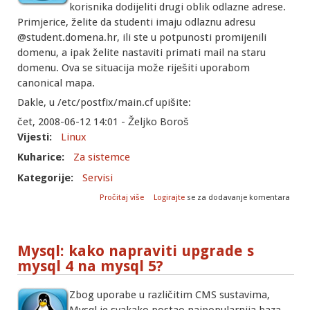
korisnika dodijeliti drugi oblik odlazne adrese.
Primjerice, želite da studenti imaju odlaznu adresu
@student.domena.hr, ili ste u potpunosti promijenili
domenu, a ipak želite nastaviti primati mail na staru
domenu. Ova se situacija može riješiti uporabom
canonical mapa.
Dakle, u /etc/postfix/main.cf upišite:
čet, 2008-06-12 14:01 - Željko Boroš
Vijesti:
Linux
Kuharice:
Za sistemce
Kategorije:
Servisi
o Postfix: kako podesiti da odlazne
Pročitaj više
Logirajte
se za dodavanje komentara
domene za pojedine korisnike budu
drugog oblika?
Mysql: kako napraviti upgrade s
mysql 4 na mysql 5?
Zbog uporabe u različitim CMS sustavima,