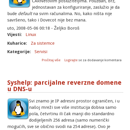
CARNetovim poslužiteljima. Pouzdan, brz,
jednostavan za konfiguriranje, zaslužio je da
bude
default
na svim računalima. No, kako ništa nije
savršeno, tako i Dovecot nije bez mana.
uto, 2008-05-06 00:18 - Željko Boroš
Vijesti:
Linux
Kuharice:
Za sistemce
Kategorije:
Servisi
o Kako sačuvati POP3 indekse kod
Pročitaj više
Logirajte
se za dodavanje komentara
prijelaza na dovecot?
Syshelp: parcijalne reverzne domene
u DNS-u
Svi znamo je IP adresni prostor ograničen, i u
našoj mreži sve više institucija dobiva samo
pola, četvrtinu ili čak manji dio standardno
dodijeljenih 256 adresa (samo numerički
mogućih, sve se obično svodi na 254 adrese). Ovo je