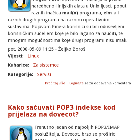
naredbeno-linijskih alata u Unix ljusci, poput
raznih inačica
mail(x)
programa,
elm
-a i
raznih drugih programa na raznim operativnim
sustavima. Pojavom Pine-a korisnici su bili oduševljeni
korisničkim sučeljem koje je bilo lagano za naučiti, te
mnogim mogućnostima koje drugi programi nisu imali.
pet, 2008-05-09 11:25 - Željko Boroš
Vijesti:
Linux
Kuharice:
Za sistemce
Kategorije:
Servisi
o Alpine: nasljednik popularnog mail
Pročitaj više
Logirajte
se za dodavanje komentara
klijenta Pine
Kako sačuvati POP3 indekse kod
prijelaza na dovecot?
Trenutno jedan od najboljih POP3/IMAP
poslužitelja, Dovecot, brzo se proširio