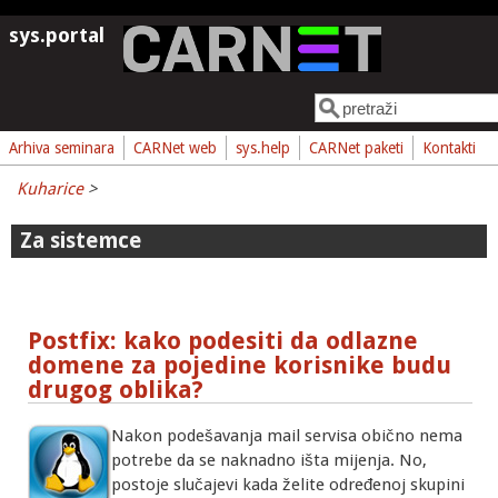
Skoči na glavni sadržaj
sys.portal
Pretraga
Obrazac pretrage
Arhiva seminara
CARNet web
sys.help
CARNet paketi
Kontakti
Kuharice
>
Za sistemce
Postfix: kako podesiti da odlazne
domene za pojedine korisnike budu
drugog oblika?
Nakon podešavanja mail servisa obično nema
potrebe da se naknadno išta mijenja. No,
postoje slučajevi kada želite određenoj skupini