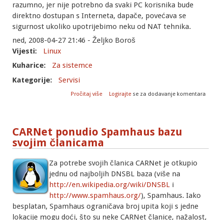
razumno, jer nije potrebno da svaki PC korisnika bude
direktno dostupan s Interneta, dapače, povećava se
sigurnost ukoliko upotrijebimo neku od NAT tehnika.
ned, 2008-04-27 21:46 - Željko Boroš
Vijesti:
Linux
Kuharice:
Za sistemce
Kategorije:
Servisi
o Syshelp: parcijalne reverzne domene u
Pročitaj više
Logirajte
se za dodavanje komentara
DNS-u
CARNet ponudio Spamhaus bazu
svojim članicama
Za potrebe svojih članica CARNet je otkupio
jednu od najboljih DNSBL baza (više na
http://en.wikipedia.org/wiki/DNSBL
i
http://www.spamhaus.org/
), Spamhaus. Iako
besplatan, Spamhaus ograničava broj upita koji s jedne
lokacije mogu doći, što su neke CARNet članice, nažalost,