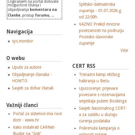
Logiranjem na portal dobivate
Splitsko-dalmatinska
mogućnost čitanja i
objavljivanja
komentara na
zupanija - 01.07.2026.g.
članke
, pristup
forumu
, ...
od 22:00h
VAZNO Prekid mrezne
povezanosti na podrucju
Navigacija
Pozesko-slavonske
sys.monitor
zupanije
Više
O webu
CERT RSS
Upute za autore
Objavljivanje članaka -
Trenažni kamp etičkog
HOWTO
hakiranja u Beču
Savjeti za dobar članak
Upozorenje: prijevare
povezane s rezervacijama
smještaja putem Bookinga
Važniji članci
Savjeti Nacionalnog CERT-
Portal za sistemce ima novi
a za zaštitu u slučaju
dom - www.hr
curenja podataka
Kako instalirati CARNet-
Pokrenuta kampanja o
Buster na "čisti"
važnosti prijave