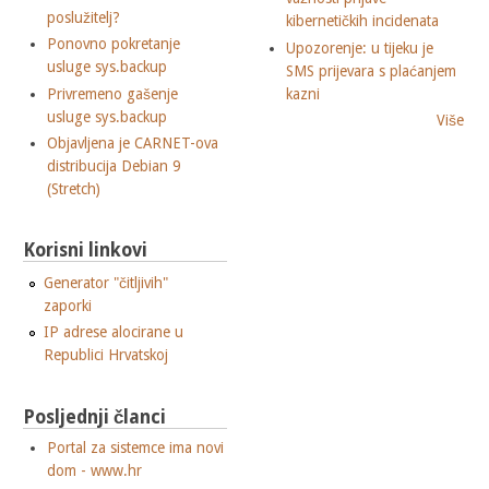
poslužitelj?
kibernetičkih incidenata
Ponovno pokretanje
Upozorenje: u tijeku je
usluge sys.backup
SMS prijevara s plaćanjem
Privremeno gašenje
kazni
usluge sys.backup
Više
Objavljena je CARNET-ova
distribucija Debian 9
(Stretch)
Korisni linkovi
Generator "čitljivih"
zaporki
IP adrese alocirane u
Republici Hrvatskoj
Posljednji članci
Portal za sistemce ima novi
dom - www.hr