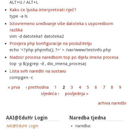
ALT+U / ALT+L
Kako će ljuska interpretirati riječ?
type -a ls
Istovremeno uređivanje više datoteka s usporedbom
razlika
vim -d datoteka1 datoteka2
Provjera php konfiguracije na poslužitelju
echo '<?php phpinfo(); ?>' > /var/www/testinfo.php
Nadzor procesa naredbom top po dijelu imena procesa
top -p $(pgrep -d , dio_imena_procesa)
Lista svih naredbi na sustavu
compgen -c
« prva
‹ prethodna
1
2
3
4
5
6
7
8
9
Stranice
sljedeća ›
posljednja »
arhiva naredbi
AAI@EduHr Login
Naredba tjedna
AAI@EduHr Login
naredba: