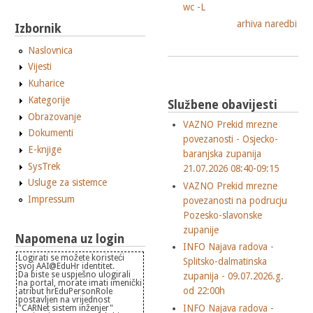
wc -L
arhiva naredbi
Izbornik
Naslovnica
Vijesti
Kuharice
Kategorije
Službene obavijesti
Obrazovanje
VAZNO Prekid mrezne
Dokumenti
povezanosti - Osjecko-
E-knjige
baranjska zupanija
SysTrek
21.07.2026 08:40-09:15
Usluge za sistemce
VAZNO Prekid mrezne
Impressum
povezanosti na podrucju
Pozesko-slavonske
zupanije
Napomena uz login
INFO Najava radova -
Logirati se možete koristeći
Splitsko-dalmatinska
svoj AAI@EduHr identitet.
Da biste se uspješno ulogirali
zupanija - 09.07.2026.g.
na portal, morate imati imenički
od 22:00h
atribut hrEduPersonRole
postavljen na vrijednost
INFO Najava radova -
"CARNet sistem inženjer"