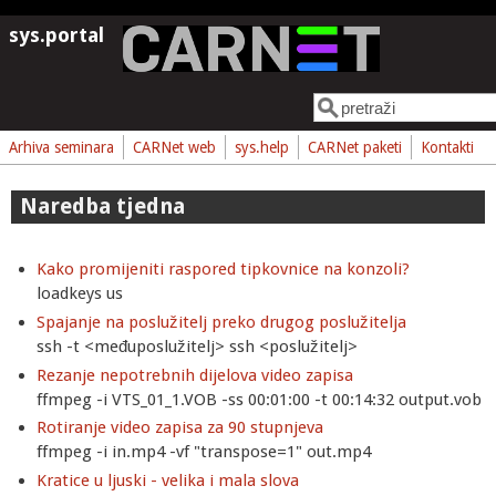
Skoči na glavni sadržaj
sys.portal
Pretraga
Obrazac pretrage
Arhiva seminara
CARNet web
sys.help
CARNet paketi
Kontakti
Naredba tjedna
Kako promijeniti raspored tipkovnice na konzoli?
loadkeys us
Spajanje na poslužitelj preko drugog poslužitelja
ssh -t <međuposlužitelj> ssh <poslužitelj>
Rezanje nepotrebnih dijelova video zapisa
ffmpeg -i VTS_01_1.VOB -ss 00:01:00 -t 00:14:32 output.vob
Rotiranje video zapisa za 90 stupnjeva
ffmpeg -i in.mp4 -vf "transpose=1" out.mp4
Kratice u ljuski - velika i mala slova