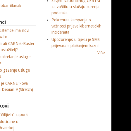
Savjeti Nacionalnog CERT-a
 dobar članak
za zaštitu u slučaju curenja
podataka
Pokrenuta kampanja o
nci
važnosti prijave kibernetičkih
sistemce ima novi
incidenata
w.hr
Upozorenje: u tijeku je SMS
lirati CARNet-Buster
prijevara s plaćanjem kazni
poslužitelj?
Više
okretanje usluge
p
o gašenje usluge
p
a je CARNET-ova
ja Debian 9 (Stretch)
kovi
čitljivih" zaporki
alocirane u
Hrvatskoj