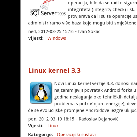
operacija, bilo da se radi o sigu
integriteta (integrity check) i s
provjerava da li su te operacije 
administriramo više baza koje mogu biti smještene n
ned, 2012-03-25 15:16 - Ivan Sokač
Vijesti:
Windows
Linux kernel 3.3
Novi Linux kernel verzije 3.3. donosi n
najzanimljiviji povratak Android forka 
godina neslaganja oko tehničkih detalj
problema s potrošnjom energije), devel
će se evolucijske promjene Androidove jezgre uključiv
pon, 2012-03-19 18:15 - Radoslav Dejanović
Vijesti:
Linux
Kategorije:
Operacijski sustavi