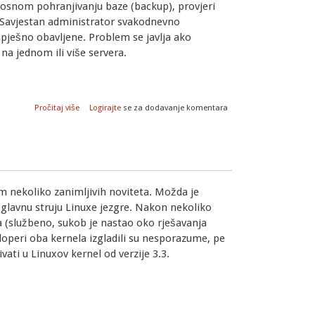
rnosnom pohranjivanju baze (backup), provjeri
l.. Savjestan administrator svakodnevno
uspješno obavljene. Problem se javlja ako
a jednom ili više servera.
o MS Sql Server 2008: konfiguriranje primanja obavijesti putem
Pročitaj više
Logirajte
se za dodavanje komentara
am nekoliko zanimljivih noviteta. Možda je
u glavnu struju Linuxe jezgre. Nakon nekoliko
a (službeno, sukob je nastao oko rješavanja
operi oba kernela izgladili su nesporazume, pe
ati u Linuxov kernel od verzije 3.3.