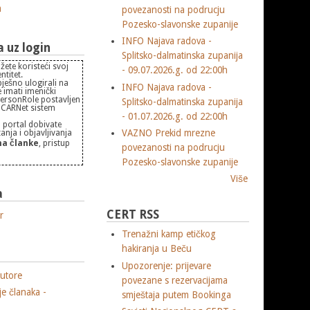
m
povezanosti na podrucju
Pozesko-slavonske zupanije
INFO Najava radova -
uz login
Splitsko-dalmatinska zupanija
žete koristeći svoj
- 09.07.2026.g. od 22:00h
titet.
pješno ulogirali na
INFO Najava radova -
 imati imenički
PersonRole postavljen
Splitsko-dalmatinska zupanija
 "CARNet sistem
- 01.07.2026.g. od 22:00h
 portal dobivate
VAZNO Prekid mrezne
nja i objavljivanja
a članke
, pristup
povezanosti na podrucju
Pozesko-slavonske zupanije
Više
a
CERT RSS
r
Trenažni kamp etičkog
ikate
hakiranja u Beču
Upozorenje: prijevare
utore
povezane s rezervacijama
je članaka -
smještaja putem Bookinga