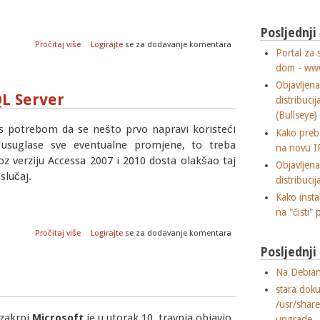
Posljednji
o DORS/CLUC 2012 - Dani otvorenih računarskih sustava / Croa
Pročitaj više
Logirajte
se za dodavanje komentara
Portal za 
dom - ww
Objavljen
QL Server
distribuci
(Bullseye)
m s potrebom da se nešto prvo napravi koristeći
Kako preba
 usuglase sve eventualne promjene, to treba
na novu I
oz verziju Accessa 2007 i 2010 dosta olakšao taj
Objavljen
slučaj.
distribuci
Kako insta
na "čisti" 
o Uvoz podataka iz Accessa u MS SQL Server
Pročitaj više
Logirajte
se za dodavanje komentara
Posljednj
Na Debian
stara dok
/usr/shar
 zakrpi
Microsoft
je u utorak 10. travnja objavio
upgrade