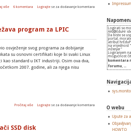
Impressu
o Grad München uspješno prelazi na Linux
aj više
6 komentara
Logirajte
se za dodavanje komentara
Napomena 
ježava program za LPIC
Logirati se mo
AAI@EduHr iden
Da biste se us
portal, morate
atribut hrEdu
na vrijednost
javio osvježenje svog programa za dobijanje
inženjer"
Logiranjem na
ikata su osnovni certifikati koje bi svaki Linux
mogućnost čita
ti kao standard u IKT industriji. Osim ova dva,
komentara n
forumu
, ...
 početkom 2007. godine, ali za njega nisu
Navigacij
sys.monito
o Linux Professional Institute osvježava program za LPIC certif
Pročitaj više
Logirajte
se za dodavanje komentara
O webu
Upute za a
Objavljivan
ači SSD disk
HOWTO