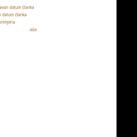
ravan datum članka
n datum članka
primjena
više