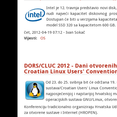
Intel je 12. travnja predstavio novi dis
nudi najveći kapacitet diskovnog pro
Dostupan će biti u verzijama kapaciteta
model SSD 320 sa kapacitetom 600 GB.
čet, 2012-04-19 07:12 - Ivan Sokač
Vijesti:
OS
DORS/CLUC 2012 - Dani otvorenih
Croatian Linux Users' Conventio
Od 23. do 25. svibnja bit će održana 19
sustava/Croatian Users' Linux Convention
najposjećenijoj i najstarijoj hrvatskoj m
operacijskih sustava GNU/Linux, otvoren
Konferenciju tradicionalno organiziraju Hrvatska U
za otvorene sustave i Internet (HROPEN).