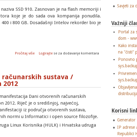
Savjeti za
k, naziva SSD 910. Zasnovan je na flash memoriji i
stora koje je do sada ova kompanija ponudila.
 400 i 800 GB. Dosadašnji Intelov rekorder bio je
Važniji čla
Portal za 
dom - ww
Kako insta
na "čisti" 
o Intel predstavio svoj do sada najjači SSD disk
Pročitaj više
Logirajte
se za dodavanje komentara
Ponovno p
sys.backu
Privremen
 računarskih sustava /
sys.backu
n 2012
Objavljen
distribuci
. manifestacija Dani otvorenih računarskih
 2012. Riječ je o središnjoj, najvećoj,
anifestaciji iz područja otvorenih sustava,
Korisni lin
ih normi u Informatici i open source filozofije.
Generator "
druga Linux Korisnika (HULK) i Hrvatska udruga
IP adrese 
Republici 