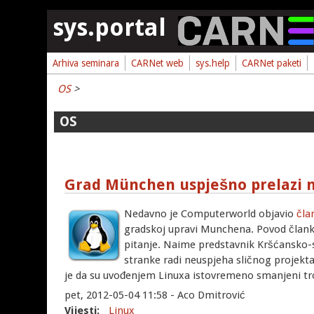
Skoči na glavni sadržaj
sys.portal
Arhiva seminara
CARNet web
sys.help
CARNet paketi
OS
>
OS
Grad München uspješno prelazi 
Nedavno je Computerworld objavio
čla
gradskoj upravi Munchena. Povod člank
pitanje. Naime predstavnik Kršćansko-so
stranke radi neuspjeha sličnog projekt
je da su uvođenjem Linuxa istovremeno smanjeni tro
pet, 2012-05-04 11:58 - Aco Dmitrović
Vijesti:
Linux