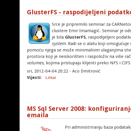
GlusterFS - raspodijeljeni podatk
Srce je pripremilo seminar za CARNetov
clustere Emir Imamagić. Seminar je održ
je bila
GlusterFS
, raspodijeljeni podatk
system
. Radi se o alatu koji omogućuj
pomoću njega se može minimalnim ulaganjima stvor
prostora koji je neiskorišten i raspoloživ na više rač
volumes
, kojima pristupaju klijenti preko NFS i CIF
sri, 2012-04-04 20:22 - Aco Dmitrović
Vijesti:
Linux
MS Sql Server 2008: konfiguriran
emaila
Pri administriranju baza podata