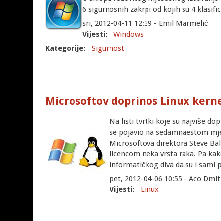
6 sigurnosnih zakrpi od kojih su 4 klasifi
sri, 2012-04-11 12:39 - Emil Marmelić
Vijesti:
Windows
Kategorije:
Sigurnost
Microsoftov doprinos Linux kern
Na listi tvrtki koje su najviše do
se pojavio na sedamnaestom mjes
Microsoftova direktora Steve Bal
licencom neka vrsta raka. Pa kak
informatičkog diva da su i sami p
pet, 2012-04-06 10:55 - Aco Dmit
Vijesti:
Linux