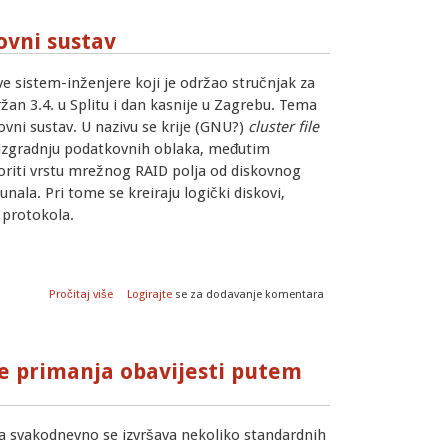
ovni sustav
e sistem-inženjere koji je održao stručnjak za
an 3.4. u Splitu i dan kasnije u Zagrebu. Tema
ovni sustav. U nazivu se krije (GNU?)
cluster file
e izgradnju podatkovnih oblaka, međutim
iti vrstu mrežnog RAID polja od diskovnog
unala. Pri tome se kreiraju logički diskovi,
S protokola.
o GlusterFS - raspodijeljeni podatkovni sustav
Pročitaj više
Logirajte
se za dodavanje komentara
je primanja obavijesti putem
ka svakodnevno se izvršava nekoliko standardnih