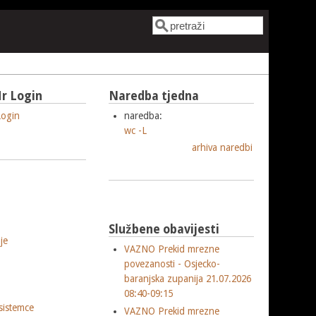
Pretraga
Obrazac pretrage
r Login
Naredba tjedna
ogin
naredba:
wc -L
arhiva naredbi
Službene obavijesti
je
VAZNO Prekid mrezne
povezanosti - Osjecko-
baranjska zupanija 21.07.2026
08:40-09:15
sistemce
VAZNO Prekid mrezne