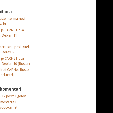
 članci
tian Linux Users' Convention 2012
sistemce ima novi
w.hr
a je CARNET-ova
ja Debian 11
citi DNS poslužitelj
P adresu?
a je CARNET-ova
ja Debian 10 (Buster)
lirati CARNet-Buster
poslužitelj?
i komentari
 12 postoji gotov
umentacija u
e/doc/carnet-