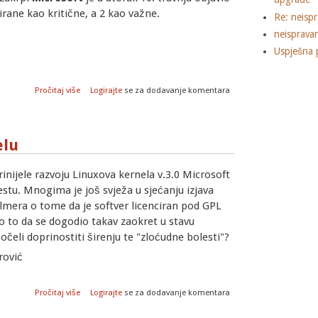
cirane kao kritične, a 2 kao važne.
Re: neisp
neisprava
Uspješna 
o Microsoftove zakrpe za travanj
Pročitaj više
Logirajte
se za dodavanje komentara
elu
prinijele razvoju Linuxova kernela v.3.0 Microsoft
tu. Mnogima je još svježa u sjećanju izjava
lmera o tome da je softver licenciran pod GPL
o to da se dogodio takav zaokret u stavu
očeli doprinostiti širenju te "zloćudne bolesti"?
rović
o Microsoftov doprinos Linux kernelu
Pročitaj više
Logirajte
se za dodavanje komentara