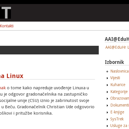
Kontakti
AAI@EduH
AAI@EduHr L
Izbornik
Naslovnica
na Linux
Vijesti
Kuharice
nak
o tome kako napreduje uvođenje Linuxa u
Kategorije
u je odgovor gradonačelnika na zastupničko
Obrazovan
cijalne unije (CSU) iznio je zabrinutost svoje
Dokumenti
a u Beču. Gradonačelnik Christian Ude odgovorio
E-knjige
škovi i pritužbe korisnika.
SysTrek
Usluge za 