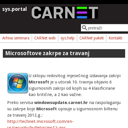
Skoči na glavni sadržaj
sys.portal
Pretraga
Obrazac pretrage
Arhiva seminara
CARNet web
sys.help
CARNet paketi
Kontakti
Microsoftove zakrpe za travanj
U sklopu redovitog mjesečnog izdavanja zakrpi
Microsoft
je u utorak 10. travnja objavio 6
sigurnosnih zakrpi od kojih su 4 klasificirane
kao kritične, a 2 kao važne.
Preko servisa
windowsupdate.carnet.hr
na raspolaganju
su zakrpe koje
Microsoft
opisuje u sigurnosnom biltenu
za travanj 2012.g.:
http://technet.microsoft.com/en-
us/security/bulletin/ms12-apr
.