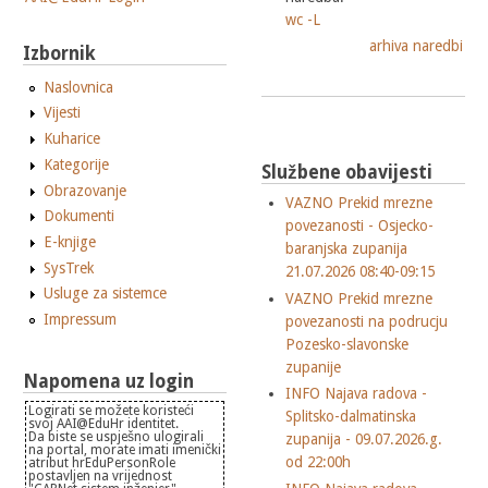
wc -L
arhiva naredbi
Izbornik
Naslovnica
Vijesti
Kuharice
Kategorije
Službene obavijesti
Obrazovanje
VAZNO Prekid mrezne
Dokumenti
povezanosti - Osjecko-
E-knjige
baranjska zupanija
SysTrek
21.07.2026 08:40-09:15
Usluge za sistemce
VAZNO Prekid mrezne
Impressum
povezanosti na podrucju
Pozesko-slavonske
zupanije
Napomena uz login
INFO Najava radova -
Logirati se možete koristeći
Splitsko-dalmatinska
svoj AAI@EduHr identitet.
Da biste se uspješno ulogirali
zupanija - 09.07.2026.g.
na portal, morate imati imenički
od 22:00h
atribut hrEduPersonRole
postavljen na vrijednost