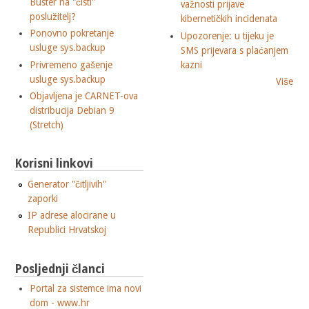
Buster na "čisti"
važnosti prijave
poslužitelj?
kibernetičkih incidenata
Ponovno pokretanje
Upozorenje: u tijeku je
usluge sys.backup
SMS prijevara s plaćanjem
Privremeno gašenje
kazni
usluge sys.backup
Više
Objavljena je CARNET-ova
distribucija Debian 9
(Stretch)
Korisni linkovi
Generator "čitljivih"
zaporki
IP adrese alocirane u
Republici Hrvatskoj
Posljednji članci
Portal za sistemce ima novi
dom - www.hr