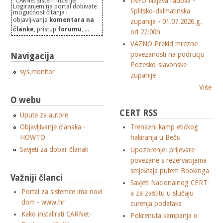
INFO Najava radova -
"CARNet sistem inženjer"
Logiranjem na portal dobivate
Splitsko-dalmatinska
mogućnost čitanja i
objavljivanja
komentara na
zupanija - 01.07.2026.g.
članke
, pristup
forumu
, ...
od 22:00h
VAZNO Prekid mrezne
povezanosti na podrucju
Navigacija
Pozesko-slavonske
sys.monitor
zupanije
Više
O webu
CERT RSS
Upute za autore
Objavljivanje članaka -
Trenažni kamp etičkog
HOWTO
hakiranja u Beču
Savjeti za dobar članak
Upozorenje: prijevare
povezane s rezervacijama
smještaja putem Bookinga
Važniji članci
Savjeti Nacionalnog CERT-
Portal za sistemce ima novi
a za zaštitu u slučaju
dom - www.hr
curenja podataka
Kako instalirati CARNet-
Pokrenuta kampanja o