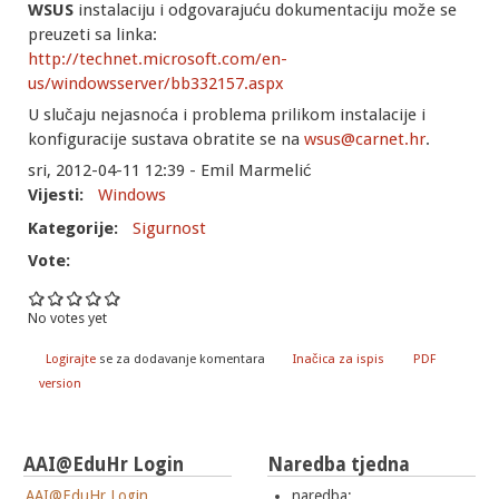
WSUS
instalaciju i odgovarajuću dokumentaciju može se
preuzeti sa linka:
http://technet.microsoft.com/en-
us/windowsserver/bb332157.aspx
U slučaju nejasnoća i problema prilikom instalacije i
konfiguracije sustava obratite se na
wsus@carnet.hr
.
sri, 2012-04-11 12:39 - Emil Marmelić
Vijesti:
Windows
Kategorije:
Sigurnost
Vote:
No votes yet
Logirajte
se za dodavanje komentara
Inačica za ispis
PDF
version
AAI@EduHr Login
Naredba tjedna
AAI@EduHr Login
naredba: