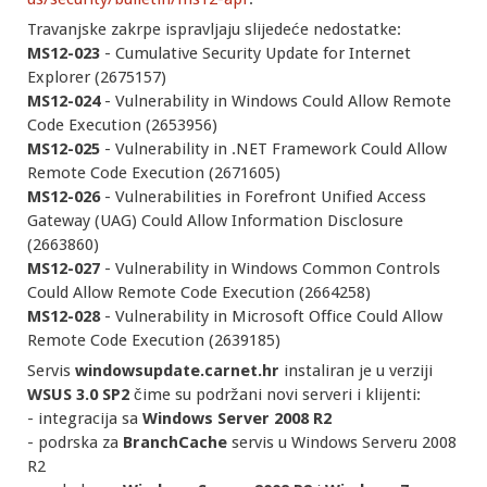
Travanjske zakrpe ispravljaju slijedeće nedostatke:
MS12-023
- Cumulative Security Update for Internet
Explorer (2675157)
MS12-024
- Vulnerability in Windows Could Allow Remote
Code Execution (2653956)
MS12-025
- Vulnerability in .NET Framework Could Allow
Remote Code Execution (2671605)
MS12-026
- Vulnerabilities in Forefront Unified Access
Gateway (UAG) Could Allow Information Disclosure
(2663860)
MS12-027
- Vulnerability in Windows Common Controls
Could Allow Remote Code Execution (2664258)
MS12-028
- Vulnerability in Microsoft Office Could Allow
Remote Code Execution (2639185)
Servis
windowsupdate.carnet.hr
instaliran je u verziji
WSUS 3.0 SP2
čime su podržani novi serveri i klijenti:
- integracija sa
Windows Server 2008 R2
- podrska za
BranchCache
servis u Windows Serveru 2008
R2