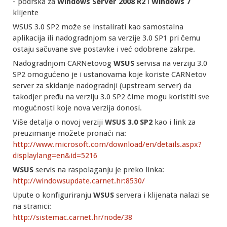
- podrska za
Windows Server 2008 R2
i
Windows 7
klijente
WSUS 3.0 SP2 može se instalirati kao samostalna
aplikacija ili nadogradnjom sa verzije 3.0 SP1 pri čemu
ostaju sačuvane sve postavke i već odobrene zakrpe.
Nadogradnjom CARNetovog
WSUS
servisa na verziju 3.0
SP2 omogućeno je i ustanovama koje koriste CARNetov
server za skidanje nadogradnji (upstream server) da
takodjer pređu na verziju 3.0 SP2 čime mogu koristiti sve
mogućnosti koje nova verzija donosi.
Više detalja o novoj verziji
WSUS 3.0 SP2
kao i link za
preuzimanje možete pronaći na:
http://www.microsoft.com/download/en/details.aspx?
displaylang=en&id=5216
WSUS
servis na raspolaganju je preko linka:
http://windowsupdate.carnet.hr:8530/
Upute o konfiguriranju
WSUS
servera i klijenata nalazi se
na stranici:
http://sistemac.carnet.hr/node/38