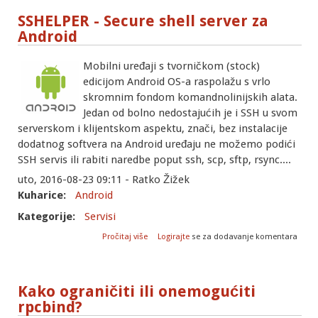
SSHELPER - Secure shell server za
Android
Mobilni uređaji s tvorničkom (stock)
edicijom Android OS-a raspolažu s vrlo
skromnim fondom komandnolinijskih alata.
Jedan od bolno nedostajućih je i SSH u svom
serverskom i klijentskom aspektu, znači, bez instalacije
dodatnog softvera na Android uređaju ne možemo podići
SSH servis ili rabiti naredbe poput ssh, scp, sftp, rsync....
uto, 2016-08-23 09:11 - Ratko Žižek
Kuharice:
Android
Kategorije:
Servisi
o SSHELPER - Secure shell server za
Pročitaj više
Logirajte
se za dodavanje komentara
Android
Kako ograničiti ili onemogućiti
rpcbind?