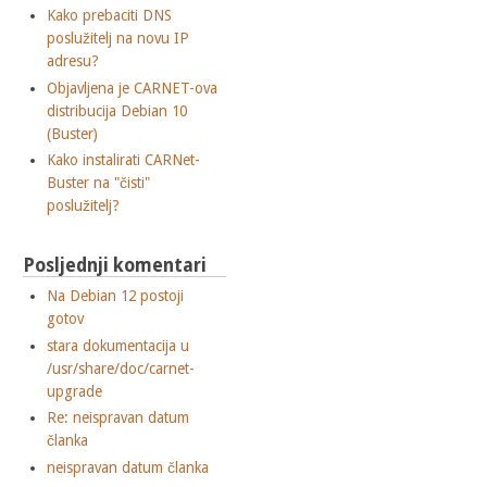
Kako prebaciti DNS
poslužitelj na novu IP
adresu?
Objavljena je CARNET-ova
distribucija Debian 10
(Buster)
Kako instalirati CARNet-
Buster na "čisti"
poslužitelj?
Posljednji komentari
Na Debian 12 postoji
gotov
stara dokumentacija u
/usr/share/doc/carnet-
upgrade
Re: neispravan datum
članka
neispravan datum članka