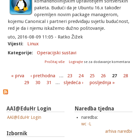
komandnolinijskim upraviteljem softverskih
paketa. Budući da je Ubuntu 16.x također
opremljen novim package managerom,
kojemu Canonical i partneri predviđaju svjetlu budućnost,
red je da i njemu iskažemo dužno poštovanje.
uto, 2016-08-09 11:05 - Ratko Žižek
Vijesti:
Linux
Kategorije:
Operacijski sustavi
o Ubuntu Snappy – novi upravitelj
Pročitaj više
Logirajte
se za dodavanje komentara
softverskim paketima
« prva
‹ prethodna
…
23
24
25
26
27
28
Stranice
29
30
31
…
sljedeća ›
posljednja »
AAI@EduHr Login
Naredba tjedna
AAI@EduHr Login
naredba:
wc -L
arhiva naredbi
Izbornik