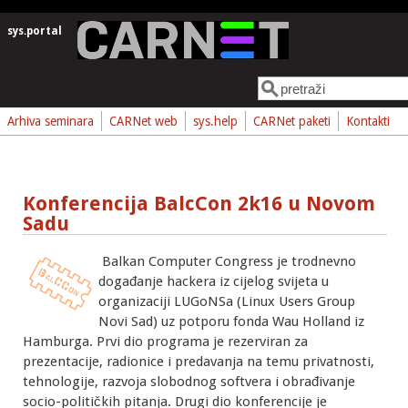
Skoči na glavni sadržaj
sys.portal
Pretraga
Obrazac pretrage
Arhiva seminara
CARNet web
sys.help
CARNet paketi
Kontakti
Konferencija BalcCon 2k16 u Novom
Sadu
Balkan Computer Congress je trodnevno
događanje hackera iz cijelog svijeta u
organizaciji LUGoNSa (Linux Users Group
Novi Sad) uz potporu fonda Wau Holland iz
Hamburga. Prvi dio programa je rezerviran za
prezentacije, radionice i predavanja na temu privatnosti,
tehnologije, razvoja slobodnog softvera i obrađivanje
socio-političkih pitanja. Drugi dio konferencije je