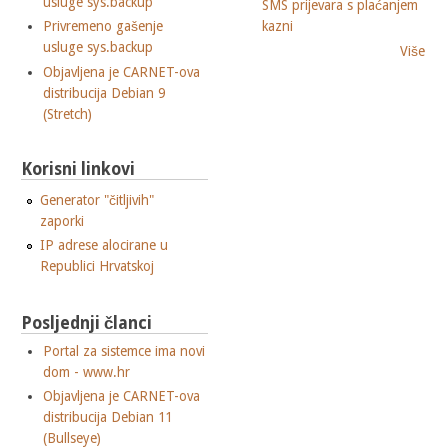
usluge sys.backup
SMS prijevara s plaćanjem
Privremeno gašenje
kazni
usluge sys.backup
Više
Objavljena je CARNET-ova
distribucija Debian 9
(Stretch)
Korisni linkovi
Generator "čitljivih"
zaporki
IP adrese alocirane u
Republici Hrvatskoj
Posljednji članci
Portal za sistemce ima novi
dom - www.hr
Objavljena je CARNET-ova
distribucija Debian 11
(Bullseye)