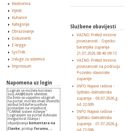
Naslovnica
Vijesti
Kuharice
Kategorije
Službene obavijesti
Obrazovanje
VAZNO Prekid mrezne
Dokumenti
povezanosti - Osjecko-
E-knjige
baranjska zupanija
SysTrek
21.07.2026 08:40-09:15
Usluge za sistemce
VAZNO Prekid mrezne
Impressum
povezanosti na podrucju
Pozesko-slavonske
zupanije
Napomena uz login
INFO Najava radova -
Logirati se možete koristeći
Splitsko-dalmatinska
svoj AAI@EduHr identitet.
Da biste se uspješno ulogirali
zupanija - 09.07.2026.g.
na portal, morate imati imenički
od 22:00h
atribut hrEduPersonRole
postavljen na vrijednost
INFO Najava radova -
"CARNet sistem inženjer"
Logiranjem na portal dobivate
Splitsko-dalmatinska
mogućnost čitanja i
objavljivanja
komentara na
zupanija - 01.07.2026.g.
članke
, pristup
forumu
, ...
od 22:00h