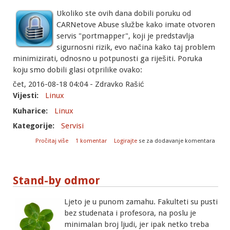
Ukoliko ste ovih dana dobili poruku od
CARNetove Abuse službe kako imate otvoren
servis "portmapper", koji je predstavlja
sigurnosni rizik, evo načina kako taj problem
minimizirati, odnosno u potpunosti ga riješiti. Poruka
koju smo dobili glasi otprilike ovako:
čet, 2016-08-18 04:04 - Zdravko Rašić
Vijesti:
Linux
Kuharice:
Linux
Kategorije:
Servisi
o Kako ograničiti ili onemogućiti rpcbind?
Pročitaj više
1 komentar
Logirajte
se za dodavanje komentara
Stand-by odmor
Ljeto je u punom zamahu. Fakulteti su pusti
bez studenata i profesora, na poslu je
minimalan broj ljudi, jer ipak netko treba