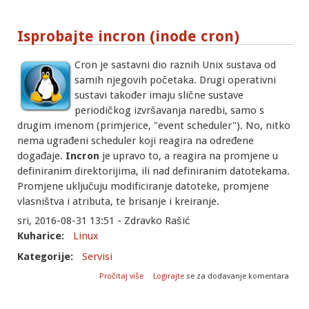
Isprobajte incron (inode cron)
Cron je sastavni dio raznih Unix sustava od
samih njegovih početaka. Drugi operativni
sustavi također imaju slične sustave
periodičkog izvršavanja naredbi, samo s
drugim imenom (primjerice, "event scheduler"). No, nitko
nema ugrađeni scheduler koji reagira na određene
događaje.
Incron
je upravo to, a reagira na promjene u
definiranim direktorijima, ili nad definiranim datotekama.
Promjene uključuju modificiranje datoteke, promjene
vlasništva i atributa, te brisanje i kreiranje.
sri, 2016-08-31 13:51 - Zdravko Rašić
Kuharice:
Linux
Kategorije:
Servisi
o Isprobajte incron (inode cron)
Pročitaj više
Logirajte
se za dodavanje komentara