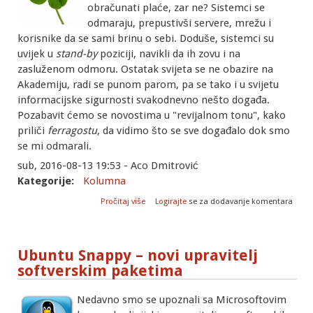
obračunati plaće, zar ne? Sistemci se
odmaraju, prepustivši servere, mrežu i
korisnike da se sami brinu o sebi. Doduše, sistemci su
uvijek u
stand-by
poziciji, navikli da ih zovu i na
zasluženom odmoru. Ostatak svijeta se ne obazire na
Akademiju, radi se punom parom, pa se tako i u svijetu
informacijske sigurnosti svakodnevno nešto događa.
Pozabavit ćemo se novostima u "revijalnom tonu", kako
priliči
ferragostu
, da vidimo što se sve događalo dok smo
se mi odmarali.
sub, 2016-08-13 19:53 - Aco Dmitrović
Kategorije:
Kolumna
o Stand-by odmor
Pročitaj više
Logirajte
se za dodavanje komentara
Ubuntu Snappy – novi upravitelj
softverskim paketima
Nedavno smo se upoznali sa Microsoftovim