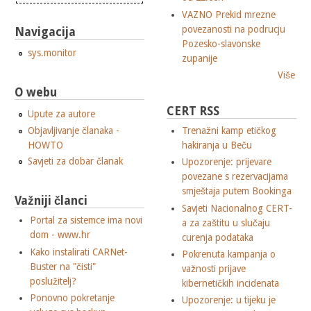
VAZNO Prekid mrezne
povezanosti na podrucju
Navigacija
Pozesko-slavonske
sys.monitor
zupanije
Više
O webu
CERT RSS
Upute za autore
Objavljivanje članaka -
Trenažni kamp etičkog
HOWTO
hakiranja u Beču
Savjeti za dobar članak
Upozorenje: prijevare
povezane s rezervacijama
smještaja putem Bookinga
Važniji članci
Savjeti Nacionalnog CERT-
Portal za sistemce ima novi
a za zaštitu u slučaju
dom - www.hr
curenja podataka
Kako instalirati CARNet-
Pokrenuta kampanja o
Buster na "čisti"
važnosti prijave
poslužitelj?
kibernetičkih incidenata
Ponovno pokretanje
Upozorenje: u tijeku je