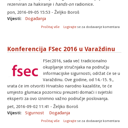
rezerviran za hakiranje i
hands-on
radionice.
pon, 2016-09-05 15:53 - Željko Boroš
Vijesti:
Događanja
o Konferencija BalcCon 2k16 u Novom
Pročitaj više
Logirajte
se za dodavanje komentara
Sadu
Konferencija FSec 2016 u Varaždinu
FSec2016, sada već tradicionalno
okupljanje stručnjaka na području
informacijske sigurnosti, održat će se u
Varaždinu. Ove godine, od 14.-15. 9.,
vrata će im otvoriti Hrvatsko narodno kazalište, te će
umjesto glumaca pozornicu preuzeti domaći i svjetski
eksperti za ovo iznimno važno područje poslovanja.
pet, 2016-09-02 11:41 - Željko Boroš
Vijesti:
Sigurnost
Događanja
o Konferencija FSec 2016 u Varaždinu
Pročitaj više
Logirajte
se za dodavanje komentara