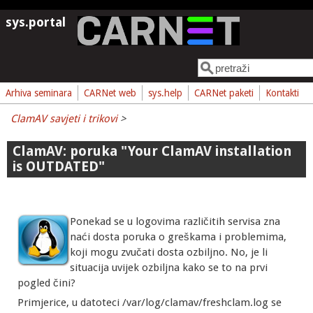
Skoči na glavni sadržaj
sys.portal
Pretraga
Obrazac pretrage
Arhiva seminara
CARNet web
sys.help
CARNet paketi
Kontakti
ClamAV savjeti i trikovi
>
ClamAV: poruka "Your ClamAV installation
is OUTDATED"
Ponekad se u logovima različitih servisa zna
naći dosta poruka o greškama i problemima,
koji mogu zvučati dosta ozbiljno. No, je li
situacija uvijek ozbiljna kako se to na prvi
pogled čini?
Primjerice, u datoteci /var/log/clamav/freshclam.log se