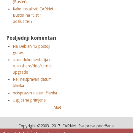
(Buster)
Kako instalirati CARNet-
Buster na "čisti"
poslužitelj?
Posljednji komentari
Na Debian 12 postoji
gotov
stara dokumentacija u
/usr/share/doc/carnet-
upgrade
Re: neispravan datum
članka
neispravan datum članka
Uspješna primjena
više
Copyright ©2003.-2017. CARNet. Sva prava pridržana.
Mail to portal-team(at)CARNet.hr