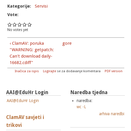
Kategorije:
Servisi
Vote:
No votes yet
‹ ClamAV: poruka
gore
"WARNING: getpatch:
Can't download daily-
16682.cdiff"
Inačica za ispis
Logirajte
se za dodavanje komentara
PDF version
AAI@EduHr Login
Naredba tjedna
AAI@EduHr Login
naredba:
wc -L
arhiva naredbi
ClamAV savjeti i
trikovi