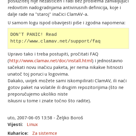
poslužitelj nije nezaštićen i radi bez problema zahvaljujući
redovitim nadogradnjama antivirusnih definicija, koje i
dalje rade na "staroj" inačici ClamAV-a.
U samom logu ispod obavijesti piše i zgodna napomena:
DON'T PANIC! Read 
http://www.clamav.net/support/faq
Upravo tako i treba postupiti, pročitati FAQ
(
http://www.clamav.net/doc/install.html
) i jednostavno
sačekati novu inačicu paketa, jer nema nikakve hitnosti
unatoč toj poruci u logovima.
Dakako, uvijek možete sami iskompilirati ClamAV, ili naći
gotov paket na volatile ili drugim repozitorijima (što ne
preporučujemo ukoliko niste
iskusni u tome i znate točno što radite).
uto, 2007-06-05 13:58 - Željko Boroš
Vijesti:
Linux
Kuharice:
Za sistemce