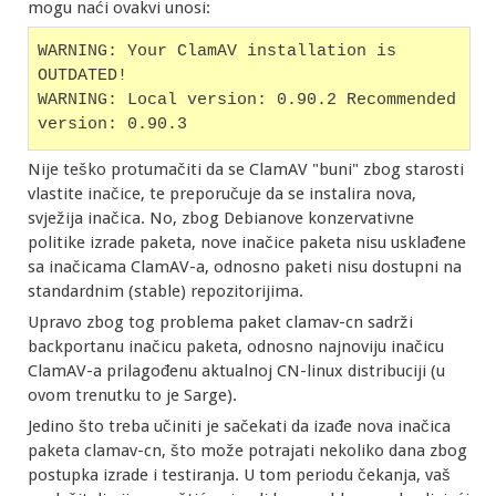
mogu naći ovakvi unosi:
WARNING: Your ClamAV installation is 
OUTDATED!
WARNING: Local version: 0.90.2 Recommended 
version: 0.90.3
Nije teško protumačiti da se ClamAV "buni" zbog starosti
vlastite inačice, te preporučuje da se instalira nova,
svježija inačica. No, zbog Debianove konzervativne
politike izrade paketa, nove inačice paketa nisu usklađene
sa inačicama ClamAV-a, odnosno paketi nisu dostupni na
standardnim (stable) repozitorijima.
Upravo zbog tog problema paket clamav-cn sadrži
backportanu inačicu paketa, odnosno najnoviju inačicu
ClamAV-a prilagođenu aktualnoj CN-linux distribuciji (u
ovom trenutku to je Sarge).
Jedino što treba učiniti je sačekati da izađe nova inačica
paketa clamav-cn, što može potrajati nekoliko dana zbog
postupka izrade i testiranja. U tom periodu čekanja, vaš