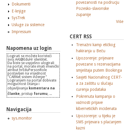
povezanosti na podrucju
Dokumenti
Pozesko-slavonske
E-knjige
zupanije
SysTrek
Više
Usluge za sistemce
Impressum
CERT RSS
Trenažni kamp etičkog
Napomena uz login
hakiranja u Beču
Logirati se možete koristeći
Upozorenje: prijevare
svoj AAI@EduHr identitet.
Da biste se uspješno ulogirali
povezane s rezervacijama
na portal, morate imati imenički
atribut hrEduPersonRole
smještaja putem Bookinga
postavljen na vrijednost
"CARNet sistem inženjer"
Savjeti Nacionalnog CERT-
Logiranjem na portal dobivate
a za zaštitu u slučaju
mogućnost čitanja i
objavljivanja
komentara na
curenja podataka
članke
, pristup
forumu
, ...
Pokrenuta kampanja o
važnosti prijave
kibernetičkih incidenata
Navigacija
Upozorenje: u tijeku je
sys.monitor
SMS prijevara s plaćanjem
kazni