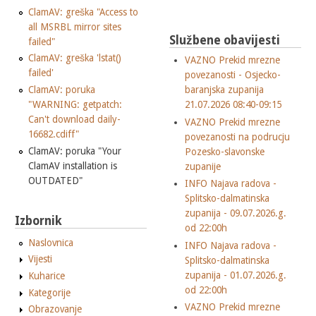
ClamAV: greška "Access to
all MSRBL mirror sites
Službene obavijesti
failed"
ClamAV: greška 'lstat()
VAZNO Prekid mrezne
failed'
povezanosti - Osjecko-
ClamAV: poruka
baranjska zupanija
"WARNING: getpatch:
21.07.2026 08:40-09:15
Can't download daily-
VAZNO Prekid mrezne
16682.cdiff"
povezanosti na podrucju
ClamAV: poruka "Your
Pozesko-slavonske
ClamAV installation is
zupanije
OUTDATED"
INFO Najava radova -
Splitsko-dalmatinska
zupanija - 09.07.2026.g.
Izbornik
od 22:00h
Naslovnica
INFO Najava radova -
Vijesti
Splitsko-dalmatinska
zupanija - 01.07.2026.g.
Kuharice
od 22:00h
Kategorije
VAZNO Prekid mrezne
Obrazovanje