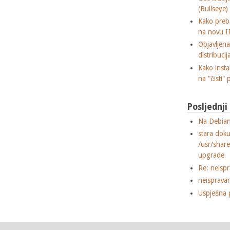
(Bullseye)
Kako preba
na novu I
Objavljen
distribuci
Kako insta
na "čisti" 
Posljednj
Na Debian
stara dok
/usr/shar
upgrade
Re: neisp
neisprava
Uspješna 