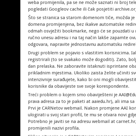
weba promijenila, pa se ne može saznati ni broj telef
pogledati Googleov cache ili čak posjetiti archive.o
Što se stranica sa starom domenom tiče, možda je n
domena promijenjena, bez ikakve automatske redirek
odmah osvježiti bookmarke, nego će se pouzdati u r
ručno unesu adresu i na taj način lakše zapamte ov
odgovara, napravite jednostavnu automatsku redirekci
Drugi problem se pojavio s vlastitim korisnicima. Iako
registrirali (to se svakako može dogoditi). Zato, bol
dan prelaska. Ne zaboravite istaknuti isprintane ob
prikladnim mjestima. Ukoliko zaista želite učiniti sve
intenzivnije surađujete, kako bi oni mogli obavijestit
korisnike da obavijeste sve svoje korespondente.
Treći problem o kojem smo obaviješteni je AAI@Ed
prava adresa za to je paketi at aaiedu.hr), ali ima s
Prvi je CARNetov webmail. Nakon promjene AAI kori
ulogirati u svoj stari profil, te mu se otvara novi g
Potrebno je javiti se na adresu webmail at carnet.hr,
promijenili nazivi profila.