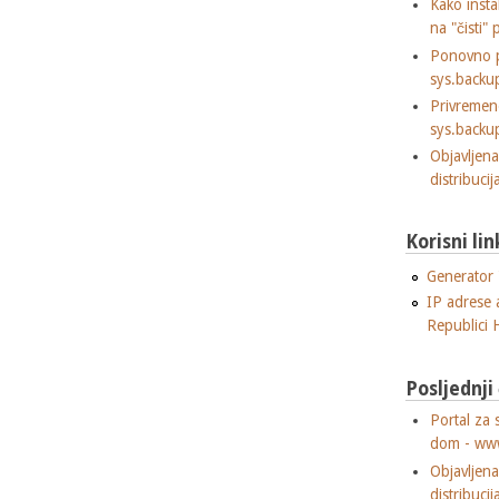
Kako insta
na "čisti" 
Ponovno p
sys.backu
Privremen
sys.backu
Objavljen
distribuci
Korisni lin
Generator "
IP adrese 
Republici 
Posljednji
Portal za 
dom - ww
Objavljen
distribuci