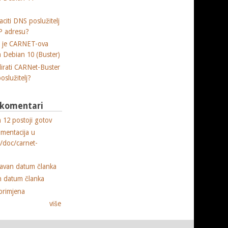
citi DNS poslužitelj
P adresu?
a je CARNET-ova
ja Debian 10 (Buster)
lirati CARNet-Buster
poslužitelj?
i komentari
 12 postoji gotov
umentacija u
e/doc/carnet-
ravan datum članka
n datum članka
primjena
više