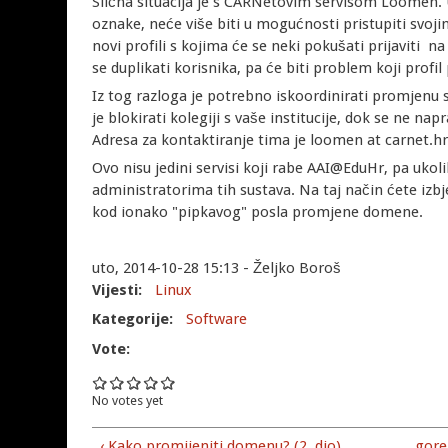
Slična situacija je s CARNetovim servisom Loomen. 
oznake, neće više biti u mogućnosti pristupiti svoji
novi profili s kojima će se neki pokušati prijaviti na
se duplikati korisnika, pa će biti problem koji profil p
Iz tog razloga je potrebno iskoordinirati promjen
je blokirati kolegiji s vaše institucije, dok se ne 
Adresa za kontaktiranje tima je loomen at carnet.hr
Ovo nisu jedini servisi koji rabe AAI@EduHr, pa ukol
administratorima tih sustava. Na taj način ćete izb
kod ionako "pipkavog" posla promjene domene.
uto, 2014-10-28 15:13 - Željko Boroš
Vijesti:
Linux
Kategorije:
Software
Vote:
No votes yet
‹ Kako promijeniti domenu? (2. dio)
gore