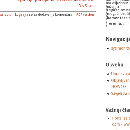
na vrijednost
DNS-u ›
inženjer"
Logiranjem na
mogućnost čita
za ispis
Logirajte
se za dodavanje komentara
PDF version
komentara n
forumu
, ...
Navigacij
sys.monito
O webu
Upute za a
Objavljivan
HOWTO
Savjeti za
Važniji čla
Portal za 
dom - ww