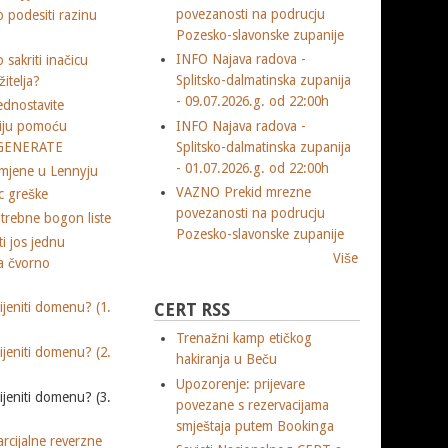
povezanosti na podrucju
 podesiti razinu
Pozesko-slavonske zupanije
INFO Najava radova -
sakriti inačicu
Splitsko-dalmatinska zupanija
itelja?
- 09.07.2026.g. od 22:00h
dnostavite
INFO Najava radova -
ciju pomoću
Splitsko-dalmatinska zupanija
 $GENERATE
- 01.07.2026.g. od 22:00h
mjene u Lennyju
VAZNO Prekid mrezne
c greške
povezanosti na podrucju
rebne bogon liste
Pozesko-slavonske zupanije
i jos jednu
Više
 čvorno
jeniti domenu? (1.
CERT RSS
Trenažni kamp etičkog
jeniti domenu? (2.
hakiranja u Beču
Upozorenje: prijevare
jeniti domenu? (3.
povezane s rezervacijama
smještaja putem Bookinga
arcijalne reverzne