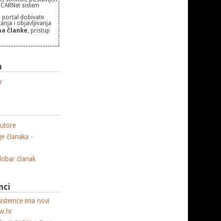
 "CARNet sistem
 portal dobivate
nja i objavljivanja
a članke
, pristup
a
r
utore
je članaka -
 dobar članak
nci
sistemce ima novi
w.hr