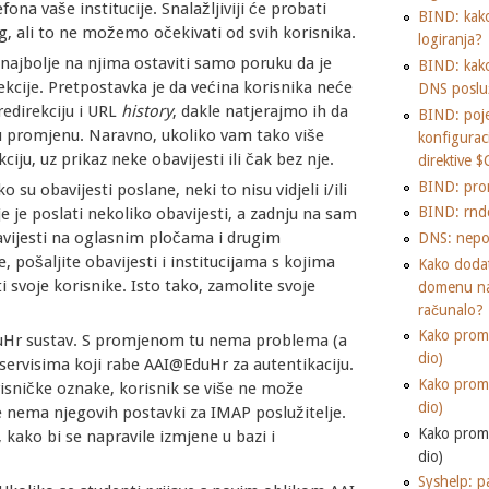
ona vaše institucije. Snalažljiviji će probati
BIND: kako
rg, ali to ne možemo očekivati od svih korisnika.
logiranja?
ajbolje na njima ostaviti samo poruku da je
BIND: kako 
cije. Pretpostavka je da većina korisnika neće
DNS posluž
edirekciju i URL
history
, dakle natjerajmo ih da
BIND: poje
u promjenu. Naravno, ukoliko vam tako više
konfigura
ju, uz prikaz neke obavijesti ili čak bez nje.
direktive
BIND: pro
 su obavijesti poslane, neki to nisu vidjeli i/ili
BIND: rnd
je je poslati nekoliko obavijesti, a zadnju na sam
avijesti na oglasnim pločama i drugim
DNS: nepot
, pošaljite obavijesti i institucijama s kojima
Kako dodat
i svoje korisnike. Isto tako, zamolite svoje
domenu na
računalo?
Kako promi
uHr sustav. S promjenom tu nema problema (a
dio)
a servisima koji rabe AAI@EduHr za autentikaciju.
Kako promi
sničke oznake, korisnik se više ne može
dio)
dje nema njegovih postavki za IMAP poslužitelje.
Kako promi
 kako bi se napravile izmjene u bazi i
dio)
Syshelp: p