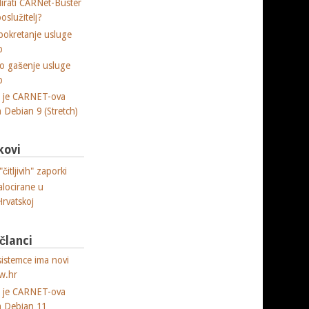
lirati CARNet-Buster
poslužitelj?
okretanje usluge
p
o gašenje usluge
p
a je CARNET-ova
ja Debian 9 (Stretch)
kovi
čitljivih" zaporki
alocirane u
Hrvatskoj
 članci
sistemce ima novi
w.hr
a je CARNET-ova
ja Debian 11