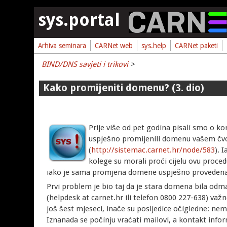
Skoči na glavni sadržaj
sys.portal
Arhiva seminara
CARNet web
sys.help
CARNet paketi
BIND/DNS savjeti i trikovi
>
Kako promijeniti domenu? (3. dio)
Prije više od pet godina pisali smo o k
uspješno promijenili domenu vašem č
(
http://sistemac.carnet.hr/node/583
). 
kolege su morali proći cijelu ovu proced
iako je sama promjena domene uspješno provedena
Prvi problem je bio taj da je stara domena bila od
(helpdesk at carnet.hr ili telefon 0800 227-638) važ
još šest mjeseci, inače su posljedice očigledne: ne
Iznanada se počinju vraćati mailovi, a kontakt inf