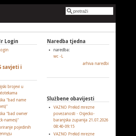
Pretraga
Obrazac pretrage
r Login
Naredba tjedna
ogin
naredba:
wc -L
arhiva naredbi
savjeti i
jski brojevi u
atotekama
Službene obavijesti
ška "bad name
es)"
VAZNO Prekid mrezne
ška "bad owner
povezanosti - Osjecko-
ck-names)"
baranjska zupanija 21.07.2026
08:40-09:15
riranje pojedinih
ennyju
VAZNO Prekid mrezne