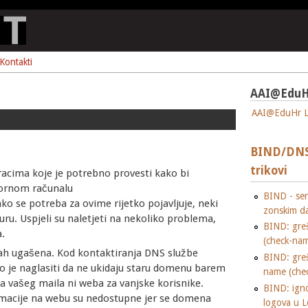
Kontakti
AAI@EduH
AAI@EduHr L
BIND/DNS 
trikovi
oracima koje je potrebno provesti kako bi
vornom računalu
BIND - seri
Iako se potreba za ovime rijetko pojavljuje, neki
zonskim d
uru. Uspjeli su naletjeti na nekoliko problema,
BIND: gre
.
(check-nam
mah ugašena. Kod kontaktiranja DNS službe
BIND: gre
no je naglasiti da ne ukidaju staru domenu barem
name (che
ma vašeg maila ni weba za vanjske korisnike.
BIND: igno
ormacije na webu su nedostupne jer se domena
logova u L