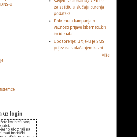
Savjeti Nacionalnog CERT-a
 DNS-u
za zaštitu u slučaju curenja
podataka
Pokrenuta kampanja o
važnosti prijave kibernetičkih
incidenata
Upozorenje: u tijeku je SMS
prijevara s plaćanjem kazni
Više
je
sistemce
m
uz login
žete koristeći svoj
titet.
pješno ulogirali na
 imati imenički
PersonRole postavljen