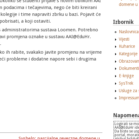
Ukoliko se studenti prijave s novim oblikom AAI
domene u
m podacima i tečajevima, nego će biti kreirani
 kolegije i time napraviti zbrku u bazi. Pojavit će
obrisati, a koji ostaviti.
Izbornik
u s administratorima sustava Loomen. Potrebno
Naslovnica
napravi promjena oznake u sustavu AAI@EduHr.
Vijesti
.
Kuharice
iko ih rabite, svakako javite promjenu na vrijeme
Kategorije
jeći probleme i dodatne napore sebi i drugima
Obrazovan
Dokumenti
E-knjige
SysTrek
Usluge za 
Impressu
Napomena 
Logirati se mo
AAI@EduHr iden
Da biste se us
portal, morate
Syshelp: parcijalne reverzne domene u
atribut hrEdu