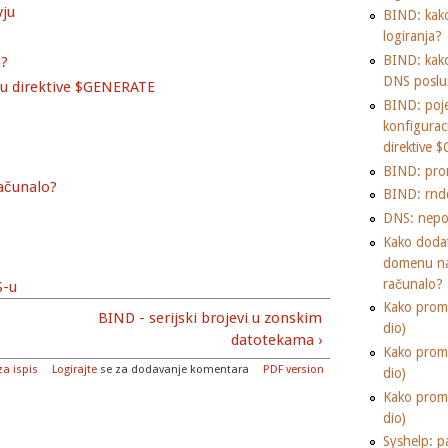
yju
BIND: kako
logiranja?
BIND: kako 
a?
DNS posluž
ću direktive $GENERATE
BIND: poje
konfigura
direktive
BIND: pro
ačunalo?
BIND: rnd
DNS: nepot
Kako dodat
domenu na
računalo?
S-u
Kako promi
BIND - serijski brojevi u zonskim
dio)
datotekama ›
Kako promi
za ispis
Logirajte
se za dodavanje komentara
PDF version
dio)
Kako promi
dio)
Syshelp: p