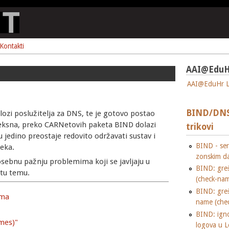
Kontakti
AAI@EduH
AAI@EduHr L
BIND/DNS 
ozi poslužitelja za DNS, te je gotovo postao
leksna, preko CARNetovih paketa BIND dolazi
trikovi
 jedino preostaje redovito održavati sustav i
BIND - seri
teka.
zonskim d
osebnu pažnju problemima koji se javljaju u
BIND: gre
 tu temu.
(check-nam
BIND: gre
ama
name (che
BIND: igno
mes)"
logova u L