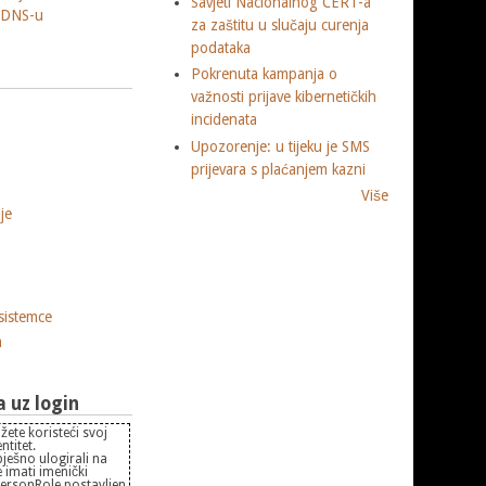
Savjeti Nacionalnog CERT-a
 DNS-u
za zaštitu u slučaju curenja
podataka
Pokrenuta kampanja o
važnosti prijave kibernetičkih
incidenata
Upozorenje: u tijeku je SMS
prijevara s plaćanjem kazni
Više
je
sistemce
m
uz login
žete koristeći svoj
titet.
pješno ulogirali na
 imati imenički
PersonRole postavljen