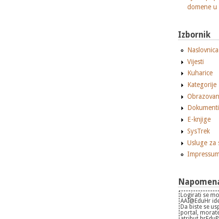
domene u
Izbornik
Naslovnica
Vijesti
Kuharice
Kategorije
Obrazovan
Dokumenti
E-knjige
SysTrek
Usluge za 
Impressu
Napomena 
Logirati se mo
AAI@EduHr iden
Da biste se us
portal, morate
atribut hrEdu