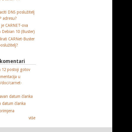
citi DNS poslužitelj
P adresu?
a je CARNET-ova
ja Debian 10 (Buster)
lirati CARNet-Buster
poslužitelj?
i komentari
 12 postoji gotov
umentacija u
e/doc/carnet-
ravan datum članka
n datum članka
primjena
više