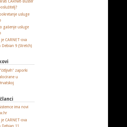
lirati CARNet-Buster
poslužitelj?
okretanje usluge
p
o gašenje usluge
p
a je CARNET-ova
ja Debian 9 (Stretch)
kovi
čitljivih" zaporki
alocirane u
Hrvatskoj
 članci
sistemce ima novi
w.hr
a je CARNET-ova
ja Debian 11