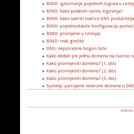
BIND: ignoriranje pojedinih logova u Lenn
BIND: kako podesiti razinu logiranja?
BIND: kako sakriti inačicu DNS poslužitelj
BIND: pojednostavite konfiguraciju pomo
BIND: promjene u Lennyju
BIND: rndc greške
DNS: nepotrebne bogon liste
Kako dodati jos jednu domenu na čvorno r
Kako promijeniti domenu? (1. dio)
Kako promijeniti domenu? (2. dio)
Kako promijeniti domenu? (3. dio)
Syshelp: parcijalne reverzne domene u DN
Inačica 