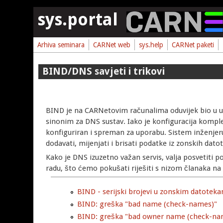
Skoči na glavni sadržaj
sys.portal
Arhiva seminara
CARNet web
sys.help
CARNet paketi
BIND/DNS savjeti i trikovi
BIND je na CARNetovim računalima oduvijek bio u ul
sinonim za DNS sustav. Iako je konfiguracija komp
konfiguriran i spreman za uporabu. Sistem inženjeru
dodavati, mijenjati i brisati podatke iz zonskih dato
Kako je DNS izuzetno važan servis, valja posvetiti p
radu, što ćemo pokušati riješiti s nizom članaka na
BIND - serijski brojevi u zonskim datotek
BIND: greška "bad name (check-names)"
BIND: greška "bad owner name (check-na