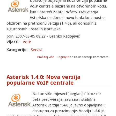
Upravo je objavljena nova verzija popularne
VoIP centrale bazirane na otvorenom kodu,
kao i prateći Zaptel
driveri
. Ova verzija
Asteriska ne donosi novu funkcionalnost s
obzirom na prethodnu verziju (1.4.0), ali donosi niz
sigurnosnih i ostalih ispravaka.
pon, 2007-03-05 08:29 - Branko Radojević
Vijesti:
VoIP
Kategorije:
Servisi
o Asterisk 1.4.1: Ispravke sigurnosnih
Pročitaj više
Logirajte
se za dodavanje komentara
propusta
Asterisk 1.4.0: Nova verzija
popularne VoIP centrale
Nakon više mjeseci "peglanja" kroz niz
beta pred-verzija, završna i stabilna
Asterisk verzija 1.4.0 je javno objavljena i
dostupna za preuzimanje. Verzija 1.4.0 je