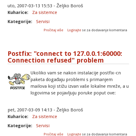
uto, 2007-03-13 15:53 - Željko Boroš
Kuharice:
Za sistemce
Kategorije:
Servisi
o Postfix: root alias obvezan!
Pročitaj više
Logirajte
se za dodavanje komentara
Postfix: "connect to 127.0.0.1:60000:
Connection refused" problem
Ukoliko vam se nakon instalacije postfix-cn
paketa događaju problemi s primanjem
mailova koji stižu izvan vaše lokalne mreže, a u
logovima se pojavljuju poruke poput ove:
pet, 2007-03-09 14:13 - Željko Boroš
Kuharice:
Za sistemce
Kategorije:
Servisi
o Postfix: "connect to 127.0.0.1:60000:
Pročitaj više
Logirajte
se za dodavanje komentara