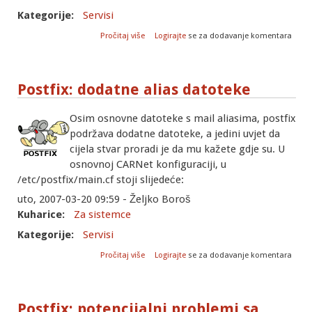
Kategorije:
Servisi
o Telnetiranje na web poslužitelj
Pročitaj više
Logirajte
se za dodavanje komentara
Postfix: dodatne alias datoteke
Osim osnovne datoteke s mail aliasima, postfix
podržava dodatne datoteke, a jedini uvjet da
cijela stvar proradi je da mu kažete gdje su. U
osnovnoj CARNet konfiguraciji, u
/etc/postfix/main.cf stoji slijedeće:
uto, 2007-03-20 09:59 - Željko Boroš
Kuharice:
Za sistemce
Kategorije:
Servisi
o Postfix: dodatne alias datoteke
Pročitaj više
Logirajte
se za dodavanje komentara
Postfix: potencijalni problemi sa