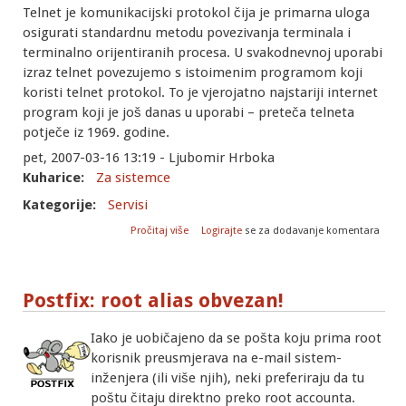
Telnet je komunikacijski protokol čija je primarna uloga
osigurati standardnu metodu povezivanja terminala i
terminalno orijentiranih procesa. U svakodnevnoj uporabi
izraz telnet povezujemo s istoimenim programom koji
koristi telnet protokol. To je vjerojatno najstariji internet
program koji je još danas u uporabi – preteča telneta
potječe iz 1969. godine.
pet, 2007-03-16 13:19 - Ljubomir Hrboka
Kuharice:
Za sistemce
Kategorije:
Servisi
o Uvod u telnet
Pročitaj više
Logirajte
se za dodavanje komentara
Postfix: root alias obvezan!
Iako je uobičajeno da se pošta koju prima root
korisnik preusmjerava na e-mail sistem-
inženjera (ili više njih), neki preferiraju da tu
poštu čitaju direktno preko root accounta.