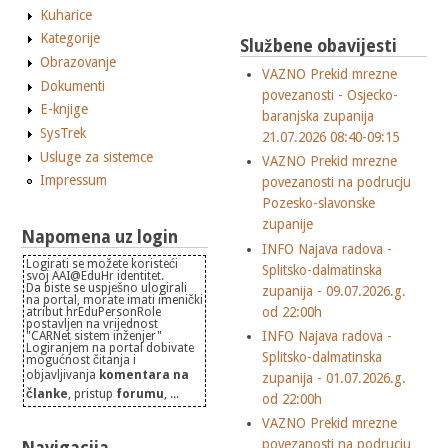
Kuharice
Kategorije
Službene obavijesti
Obrazovanje
VAZNO Prekid mrezne
Dokumenti
povezanosti - Osjecko-
E-knjige
baranjska zupanija
SysTrek
21.07.2026 08:40-09:15
Usluge za sistemce
VAZNO Prekid mrezne
Impressum
povezanosti na podrucju
Pozesko-slavonske
zupanije
Napomena uz login
INFO Najava radova -
Logirati se možete koristeći
Splitsko-dalmatinska
svoj AAI@EduHr identitet.
Da biste se uspješno ulogirali
zupanija - 09.07.2026.g.
na portal, morate imati imenički
od 22:00h
atribut hrEduPersonRole
postavljen na vrijednost
INFO Najava radova -
"CARNet sistem inženjer"
Logiranjem na portal dobivate
Splitsko-dalmatinska
mogućnost čitanja i
objavljivanja
komentara na
zupanija - 01.07.2026.g.
članke
, pristup
forumu
, ...
od 22:00h
VAZNO Prekid mrezne
povezanosti na podrucju