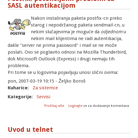
SASL autentikacijom
Nakon instaliranja paketa postfix-cn preko
starog i nepodržanog paketa sendmail-cn, u
nekim slučajevima je moguće da
odjednom
u
nekim mail klijentima ne radi autentikacija,
dakle "server ne prima password" i mail se ne može
poslati. Ovo se poglavito odnosi na Mozilla Thunderbird,
dok Microsoft Outlook (Express) i drugi nemaju tih
problema.
Pri tome se u logovima pojavljuju unosi slični ovima:
pon, 2007-03-19 10:15 - Željko Boroš
Kuharice:
Za sistemce
Kategorije:
Servisi
o Postfix: potencijalni problemi sa SASL
Pročitaj više
Logirajte
se za dodavanje komentara
autentikacijom
Uvod u telnet