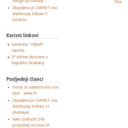
usluge sys.backup
Više
Objavljena je CARNET-ova
distribucija Debian 9
(Stretch)
Korisni linkovi
Generator "čitljivih"
zaporki
IP adrese alocirane u
Republici Hrvatskoj
Posljednji članci
Portal za sistemce ima novi
dom - www.hr
Objavljena je CARNET-ova
distribucija Debian 11
(Bullseye)
Kako prebaciti DNS
poslužitelj na novu IP