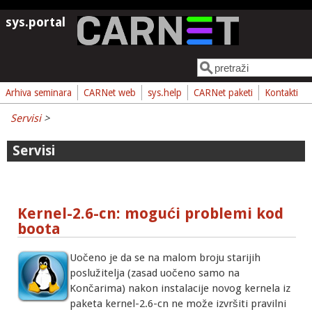
Skoči na glavni sadržaj
sys.portal
Pretraga
Obrazac pretrage
Arhiva seminara
CARNet web
sys.help
CARNet paketi
Kontakti
Servisi
>
Servisi
Kernel-2.6-cn: mogući problemi kod
boota
Uočeno je da se na malom broju starijih
poslužitelja (zasad uočeno samo na
Končarima) nakon instalacije novog kernela iz
paketa kernel-2.6-cn ne može izvršiti pravilni