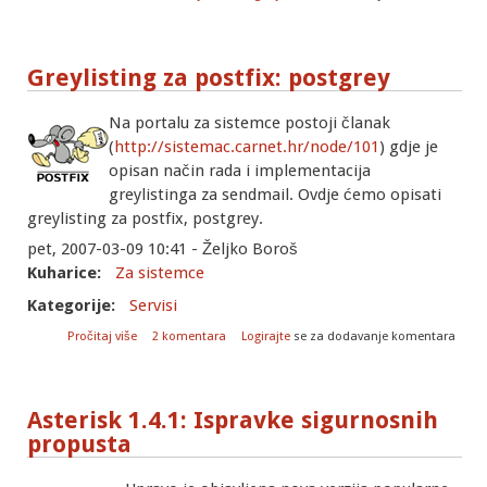
Connection refused" problem
Greylisting za postfix: postgrey
Na portalu za sistemce postoji članak
(
http://sistemac.carnet.hr/node/101
) gdje je
opisan način rada i implementacija
greylistinga za sendmail. Ovdje ćemo opisati
greylisting za postfix, postgrey.
pet, 2007-03-09 10:41 - Željko Boroš
Kuharice:
Za sistemce
Kategorije:
Servisi
o Greylisting za postfix: postgrey
Pročitaj više
2 komentara
Logirajte
se za dodavanje komentara
Asterisk 1.4.1: Ispravke sigurnosnih
propusta