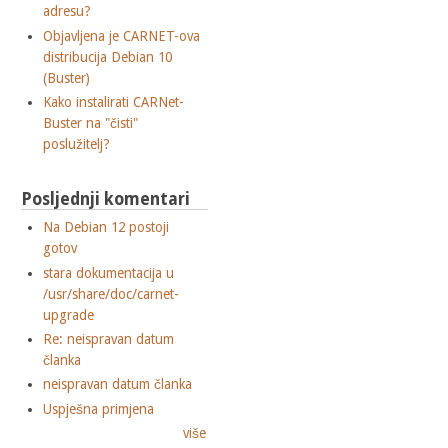
adresu?
Objavljena je CARNET-ova
distribucija Debian 10
(Buster)
Kako instalirati CARNet-
Buster na "čisti"
poslužitelj?
Posljednji komentari
Na Debian 12 postoji
gotov
stara dokumentacija u
/usr/share/doc/carnet-
upgrade
Re: neispravan datum
članka
neispravan datum članka
Uspješna primjena
više