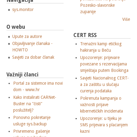
Navigacija
Pozesko-slavonske
sys.monitor
zupanije
Više
O webu
CERT RSS
Upute za autore
Objavljivanje članaka -
Trenažni kamp etičkog
HOWTO
hakiranja u Beču
Savjeti za dobar članak
Upozorenje: prijevare
povezane s rezervacijama
smještaja putem Bookinga
Važniji članci
Savjeti Nacionalnog CERT-
Portal za sistemce ima novi
a za zaštitu u slučaju
dom - www.hr
curenja podataka
Kako instalirati CARNet-
Pokrenuta kampanja o
Buster na "čisti"
važnosti prijave
poslužitelj?
kibernetičkih incidenata
Ponovno pokretanje
Upozorenje: u tijeku je
usluge sys.backup
SMS prijevara s plaćanjem
Privremeno gašenje
kazni