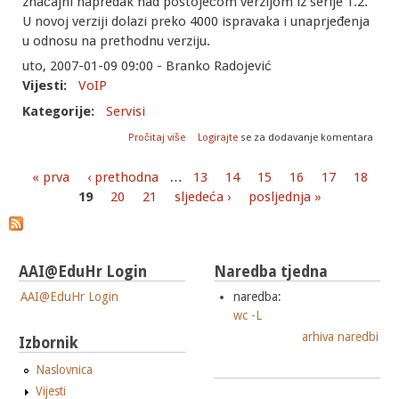
značajni napredak nad postojećom verzijom iz serije 1.2.
U novoj verziji dolazi preko 4000 ispravaka i unaprjeđenja
u odnosu na prethodnu verziju.
uto, 2007-01-09 09:00 - Branko Radojević
Vijesti:
VoIP
Kategorije:
Servisi
o Asterisk 1.4.0: Nova verzija popularne
Pročitaj više
Logirajte
se za dodavanje komentara
VoIP centrale
« prva
‹ prethodna
…
13
14
15
16
17
18
Stranice
19
20
21
sljedeća ›
posljednja »
AAI@EduHr Login
Naredba tjedna
AAI@EduHr Login
naredba:
wc -L
arhiva naredbi
Izbornik
Naslovnica
Vijesti