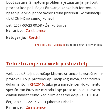
boot sustava. Simptom problema je zaustavljanje boot
procesa kod pokušaja učitavanja konzolnih fontova, a
rješenje je vrlo jednostavno: treba pritisnuti kombinaciju
tipki Ctrl+C na samoj konzoli.
pet, 2007-03-23 08:58 - Željko Boroš
Kuharice:
Za sistemce
Kategorije:
Servisi
o Kernel-2.6-cn: mogući problemi kod
Pročitaj više
Logirajte
se za dodavanje komentara
boota
Telnetiranje na web poslužitelj
Web poslužitelj isporučuje klijentu stranice koristeći HTTP
protokol. To je protokol aplikacijskog nivoa, specificiran
dokumentom
RFC2616
. Iako je u navedenom dokumentu
specificiran čitav niz metoda koje protokol nudi, u ovom
članku navest ćemo kao primjer samo dvije - GET i HEAD.
čet, 2007-03-22 15:23 - Ljubomir Hrboka
Kuharice:
Za sistemce