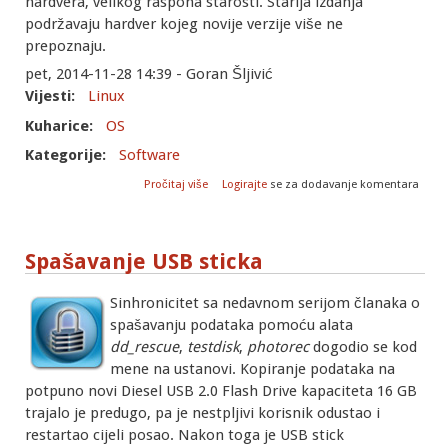
hardvera, velikog raspona starosti. Starija izdanja
podržavaju hardver kojeg novije verzije više ne
prepoznaju.
pet, 2014-11-28 14:39 - Goran Šljivić
Vijesti:
Linux
Kuharice:
OS
Kategorije:
Software
o Multiboot DVD s Linux distribucijama
Pročitaj više
Logirajte
se za dodavanje komentara
Spašavanje USB sticka
Sinhronicitet sa nedavnom serijom članaka o
spašavanju podataka pomoću alata
dd_rescue
,
testdisk
,
photorec
dogodio se kod
mene na ustanovi. Kopiranje podataka na
potpuno novi Diesel USB 2.0 Flash Drive kapaciteta 16 GB
trajalo je predugo, pa je nestpljivi korisnik odustao i
restartao cijeli posao. Nakon toga je USB stick