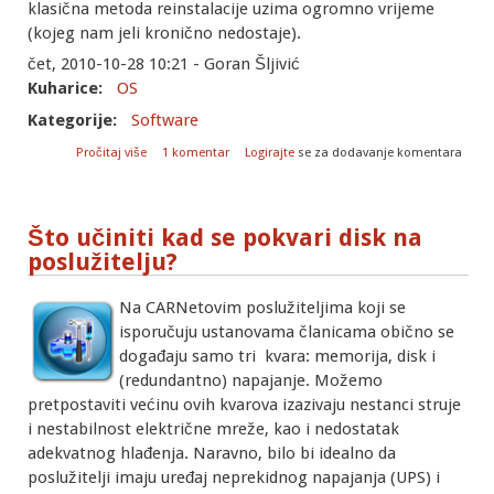
klasična metoda reinstalacije uzima ogromno vrijeme
(kojeg nam jeli kronično nedostaje).
čet, 2010-10-28 10:21 - Goran Šljivić
Kuharice:
OS
Kategorije:
Software
o Video uputa o korištenju Clonezilla live-cd-a za
Pročitaj više
1 komentar
Logirajte
se za dodavanje komentara
rezervnu kopiju tvrdog diska s WindowsXP sistemom
Što učiniti kad se pokvari disk na
poslužitelju?
Na CARNetovim poslužiteljima koji se
isporučuju ustanovama članicama obično se
događaju samo tri kvara: memorija, disk i
(redundantno) napajanje. Možemo
pretpostaviti većinu ovih kvarova izazivaju nestanci struje
i nestabilnost električne mreže, kao i nedostatak
adekvatnog hlađenja. Naravno, bilo bi idealno da
poslužitelji imaju uređaj neprekidnog napajanja (UPS) i