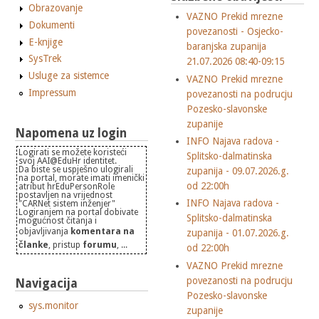
Obrazovanje
VAZNO Prekid mrezne
Dokumenti
povezanosti - Osjecko-
E-knjige
baranjska zupanija
SysTrek
21.07.2026 08:40-09:15
Usluge za sistemce
VAZNO Prekid mrezne
Impressum
povezanosti na podrucju
Pozesko-slavonske
zupanije
Napomena uz login
INFO Najava radova -
Logirati se možete koristeći
Splitsko-dalmatinska
svoj AAI@EduHr identitet.
Da biste se uspješno ulogirali
zupanija - 09.07.2026.g.
na portal, morate imati imenički
od 22:00h
atribut hrEduPersonRole
postavljen na vrijednost
INFO Najava radova -
"CARNet sistem inženjer"
Logiranjem na portal dobivate
Splitsko-dalmatinska
mogućnost čitanja i
objavljivanja
komentara na
zupanija - 01.07.2026.g.
članke
, pristup
forumu
, ...
od 22:00h
VAZNO Prekid mrezne
povezanosti na podrucju
Navigacija
Pozesko-slavonske
sys.monitor
zupanije