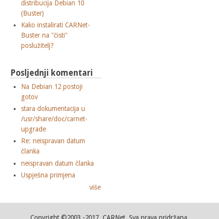
distribucija Debian 10
(Buster)
Kako instalirati CARNet-
Buster na "čisti"
poslužitelj?
Posljednji komentari
Na Debian 12 postoji
gotov
stara dokumentacija u
/usr/share/doc/carnet-
upgrade
Re: neispravan datum
članka
neispravan datum članka
Uspješna primjena
više
Copyright ©2003.-2017. CARNet. Sva prava pridržana.