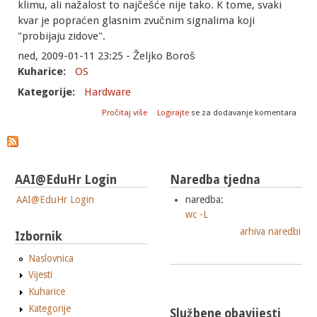
klimu, ali nažalost to najčešće nije tako. K tome, svaki
kvar je popraćen glasnim zvučnim signalima koji
"probijaju zidove".
ned, 2009-01-11 23:25 - Željko Boroš
Kuharice:
OS
Kategorije:
Hardware
o Što učiniti kad se pokvari disk na
Pročitaj više
Logirajte
se za dodavanje komentara
poslužitelju?
AAI@EduHr Login
Naredba tjedna
AAI@EduHr Login
naredba:
wc -L
arhiva naredbi
Izbornik
Naslovnica
Vijesti
Kuharice
Kategorije
Službene obavijesti