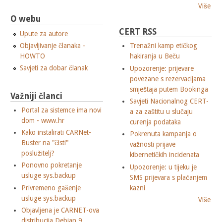
Više
O webu
CERT RSS
Upute za autore
Objavljivanje članaka -
Trenažni kamp etičkog
HOWTO
hakiranja u Beču
Savjeti za dobar članak
Upozorenje: prijevare
povezane s rezervacijama
smještaja putem Bookinga
Važniji članci
Savjeti Nacionalnog CERT-
Portal za sistemce ima novi
a za zaštitu u slučaju
dom - www.hr
curenja podataka
Kako instalirati CARNet-
Pokrenuta kampanja o
Buster na "čisti"
važnosti prijave
poslužitelj?
kibernetičkih incidenata
Ponovno pokretanje
Upozorenje: u tijeku je
usluge sys.backup
SMS prijevara s plaćanjem
Privremeno gašenje
kazni
usluge sys.backup
Više
Objavljena je CARNET-ova
distribucija Debian 9