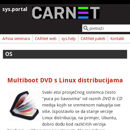
Skoči na glavni sadržaj
sys.portal
Pretraga
Obrazac pretrage
Arhiva seminara
CARNet web
sys.help
CARNet paketi
Kontakti
OS
Multiboot DVD s Linux distribucijama
Svaki
etui
prosječnog sistemca često
"puca po šavovima" od raznih
DVD
ili
CD
medija kojih se vremenom nakuplja sve
više. Ispostavilo se da starije verzije
Linux distribucija, na primjer, Ubuntu,
dobro dođu kod različitih verzija