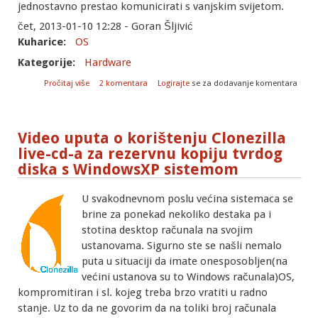
jednostavno prestao komunicirati s vanjskim svijetom.
čet, 2013-01-10 12:28 - Goran Šljivić
Kuharice:
OS
Kategorije:
Hardware
o Spašavanje USB sticka
Pročitaj više
2 komentara
Logirajte
se za dodavanje komentara
Video uputa o korištenju Clonezilla
live-cd-a za rezervnu kopiju tvrdog
diska s WindowsXP sistemom
U svakodnevnom poslu većina sistemaca se
brine za ponekad nekoliko destaka pa i
stotina desktop računala na svojim
ustanovama. Sigurno ste se našli nemalo
puta u situaciji da imate onesposobljen(na
većini ustanova su to Windows računala)OS,
kompromitiran i sl. kojeg treba brzo vratiti u radno
stanje. Uz to da ne govorim da na toliki broj računala