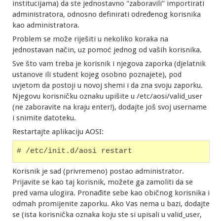
institucijama) da ste jednostavno "zaboravili" importirati
administratora, odnosno definirati određenog korisnika
kao administratora.
Problem se može riješiti u nekoliko koraka na
jednostavan način, uz pomoć jednog od vaših korisnika.
Sve što vam treba je korisnik i njegova zaporka (djelatnik
ustanove ili student kojeg osobno poznajete), pod
uvjetom da postoji u novoj shemi i da zna svoju zaporku.
Njegovu korisničku oznaku upišite u /etc/aosi/valid_user
(ne zaboravite na kraju enter!), dodajte još svoj username
i snimite datoteku.
Restartajte aplikaciju AOSI:
# /etc/init.d/aosi restart
Korisnik je sad (privremeno) postao administrator.
Prijavite se kao taj korisnik, možete ga zamoliti da se
pred vama ulogira. Pronađite sebe kao običnog korisnika i
odmah promijenite zaporku. Ako Vas nema u bazi, dodajte
se (ista korisnička oznaka koju ste si upisali u valid_user,