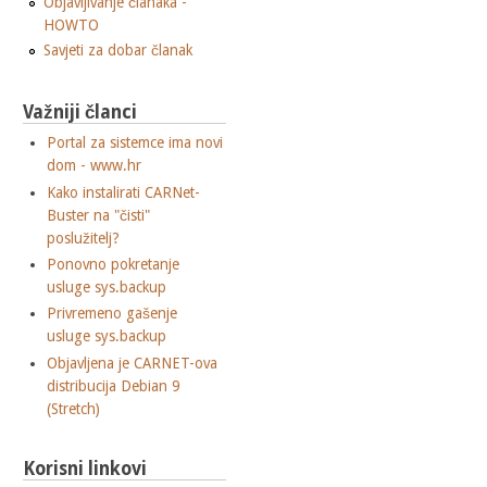
Objavljivanje članaka -
HOWTO
Savjeti za dobar članak
Važniji članci
Portal za sistemce ima novi
dom - www.hr
Kako instalirati CARNet-
Buster na "čisti"
poslužitelj?
Ponovno pokretanje
usluge sys.backup
Privremeno gašenje
usluge sys.backup
Objavljena je CARNET-ova
distribucija Debian 9
(Stretch)
Korisni linkovi