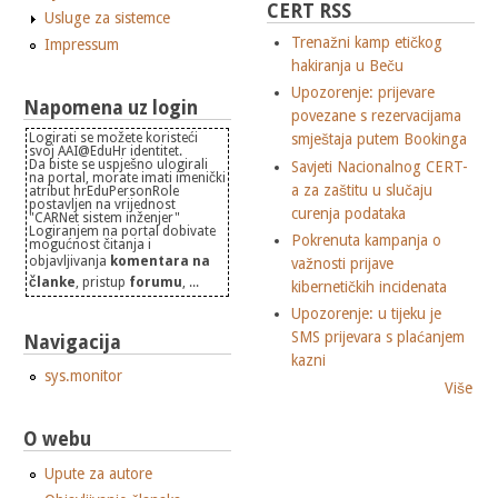
CERT RSS
Usluge za sistemce
Trenažni kamp etičkog
Impressum
hakiranja u Beču
Upozorenje: prijevare
Napomena uz login
povezane s rezervacijama
Logirati se možete koristeći
smještaja putem Bookinga
svoj AAI@EduHr identitet.
Da biste se uspješno ulogirali
Savjeti Nacionalnog CERT-
na portal, morate imati imenički
a za zaštitu u slučaju
atribut hrEduPersonRole
postavljen na vrijednost
curenja podataka
"CARNet sistem inženjer"
Logiranjem na portal dobivate
Pokrenuta kampanja o
mogućnost čitanja i
objavljivanja
komentara na
važnosti prijave
članke
, pristup
forumu
, ...
kibernetičkih incidenata
Upozorenje: u tijeku je
SMS prijevara s plaćanjem
Navigacija
kazni
sys.monitor
Više
O webu
Upute za autore