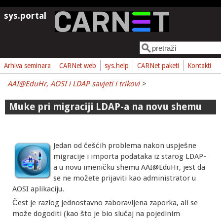
Skoči na glavni sadržaj
sys.portal
Pretraga
Obrazac pretrage
Arhiva seminara
CARNet web
sys.help
CARNet paketi
Kontakti
AAI@EduHr, AOSI i LDAP savjeti i trikovi
>
Muke pri migraciji LDAP-a na novu shemu
Jedan od češćih problema nakon uspješne
migracije i importa podataka iz starog LDAP-
a u novu imeničku shemu AAI@EduHr, jest da
se ne možete prijaviti kao administrator u
AOSI aplikaciju.
Čest je razlog jednostavno zaboravljena zaporka, ali se
može dogoditi (kao što je bio slučaj na pojedinim