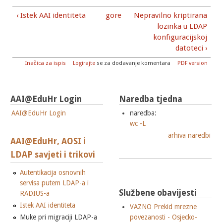
‹ Istek AAI identiteta
gore
Nepravilno kriptirana
lozinka u LDAP
konfiguracijskoj
datoteci ›
Inačica za ispis
Logirajte
se za dodavanje komentara
PDF version
AAI@EduHr Login
Naredba tjedna
AAI@EduHr Login
naredba:
wc -L
arhiva naredbi
AAI@EduHr, AOSI i
LDAP savjeti i trikovi
Autentikacija osnovnih
servisa putem LDAP-a i
Službene obavijesti
RADIUS-a
Istek AAI identiteta
VAZNO Prekid mrezne
Muke pri migraciji LDAP-a
povezanosti - Osjecko-