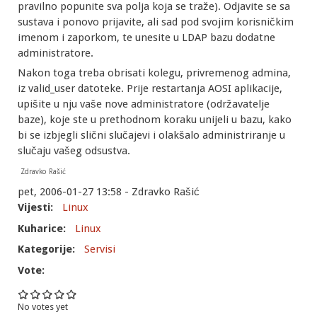
pravilno popunite sva polja koja se traže). Odjavite se sa
sustava i ponovo prijavite, ali sad pod svojim korisničkim
imenom i zaporkom, te unesite u LDAP bazu dodatne
administratore.
Nakon toga treba obrisati kolegu, privremenog admina,
iz valid_user datoteke. Prije restartanja AOSI aplikacije,
upišite u nju vaše nove administratore (održavatelje
baze), koje ste u prethodnom koraku unijeli u bazu, kako
bi se izbjegli slični slučajevi i olakšalo administriranje u
slučaju vašeg odsustva.
Zdravko Rašić
pet, 2006-01-27 13:58 - Zdravko Rašić
Vijesti:
Linux
Kuharice:
Linux
Kategorije:
Servisi
Vote:
No votes yet