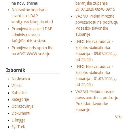
na novu shemu
baranjska zupanija
21.07.2026 08:40-09:15
Nepravilno kriptirana
lozinka u LDAP
VAZNO Prekid mrezne
konfiguracijskoj datoteci
povezanosti na podrucju
Pozesko-slavonske
Promjena lozinke LDAP
zupanije
administratora u
AAI@EduHr sustavu
INFO Najava radova -
Splitsko-dalmatinska
Promjena pristupnih listi
zupanija - 09.07.2026.g.
na AOSI WWW sučelju
od 22:00h
INFO Najava radova -
Izbornik
Splitsko-dalmatinska
zupanija - 01.07.2026.g.
Naslovnica
od 22:00h
Vijesti
VAZNO Prekid mrezne
Kuharice
povezanosti na podrucju
Kategorije
Pozesko-slavonske
Obrazovanje
zupanije
Dokumenti
Više
E-knjige
SysTrek