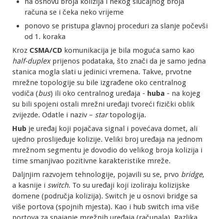
na osnovu broja kolizija i nekog slučajnog broja
računa se i čeka neko vrijeme
ponovo se pristupa glavnoj proceduri za slanje počevši
od 1. koraka
Kroz
CSMA/CD
komunikacija je bila moguća samo kao
half-duplex
prijenos podataka, što znači da je samo jedna
stanica mogla slati u jedinici vremena. Takve, prvotne
mrežne topologije su bile izgrađene oko centralnog
vodiča (
bus
) ili oko centralnog uređaja -
huba
- na kojeg
su bili spojeni ostali mrežni uređaji tvoreći fizički oblik
zvijezde. Odatle i naziv –
star
topologija.
Hub
je uređaj koji pojačava signal i povećava domet, ali
ujedno proslijeđuje kolizije. Veliki broj uređaja na jednom
mrežnom segmentu je dovodio do velikog broja kolizija i
time smanjivao pozitivne karakteristike mreže.
Daljnjim razvojem tehnologije, pojavili su se, prvo
bridge
,
a kasnije i
switch
. To su uređaji koji izoliraju kolizijske
domene (područja kolizija). Switch je u osnovi bridge sa
više portova (spojnih mjesta). Kao i hub switch ima više
portova za spajanje mrežnih uređaja (računala). Razlika