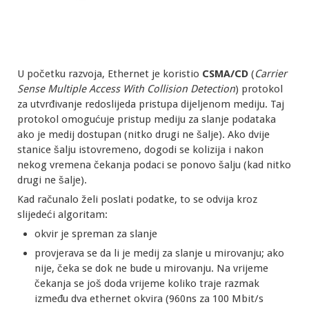
U početku razvoja, Ethernet je koristio
CSMA/CD
(
Carrier
Sense Multiple Access With Collision Detection
) protokol
za utvrđivanje redoslijeda pristupa dijeljenom mediju. Taj
protokol omogućuje pristup mediju za slanje podataka
ako je medij dostupan (nitko drugi ne šalje). Ako dvije
stanice šalju istovremeno, dogodi se kolizija i nakon
nekog vremena čekanja podaci se ponovo šalju (kad nitko
drugi ne šalje).
Kad računalo želi poslati podatke, to se odvija kroz
slijedeći algoritam:
okvir je spreman za slanje
provjerava se da li je medij za slanje u mirovanju; ako
nije, čeka se dok ne bude u mirovanju. Na vrijeme
čekanja se još doda vrijeme koliko traje razmak
između dva ethernet okvira (960ns za 100 Mbit/s