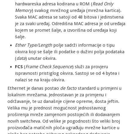
hardwareska adresa kodirana u ROM (
Read Only
Memory
) svakog mrežnog uređaja (mrežna kartica).
Svaka MAC adresa se satoji od 48 bitova i jedinstvena
je za svaki uređaj. Odredišna MAC adresa je od uređaja
kojem se promet šalje, a izvorišna od uređaja koji
šalje.
Ether Type/Length
polje sadrži informacije o tipu
okvira koji se šalje ili podatke o dužini polja podataka
(
data
) unutar okvira.
FCS
(
Frame Check Sequence
) služi za provjeru
ispravnosti pristiglog okvira. Sastoji se od 4 bytea i
nalazi se na kraju okvira.
Ethernet je danas postao
de facto
standard u primjeni u
lokalnim mrežama. Jednostavan je za primjenu i
održavanje, te uz današnje cijene opreme, dosta jeftin.
Velika mu je prednost mogućnost jednostavnog
proširenja mreže zamjenom postojećih ili dodavanjem
novih switcheva. Od velike je pogodnosti što veliki broj
proizvođača matičnih ploča ugrađuju mrežne kartice u