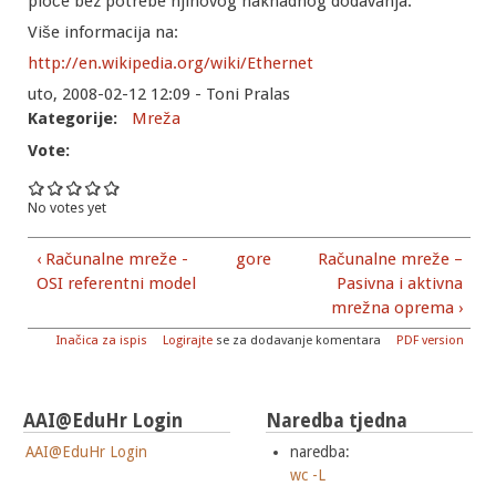
ploče bez potrebe njihovog naknadnog dodavanja.
Više informacija na:
http://en.wikipedia.org/wiki/Ethernet
uto, 2008-02-12 12:09 - Toni Pralas
Kategorije:
Mreža
Vote:
No votes yet
‹ Računalne mreže -
gore
Računalne mreže –
OSI referentni model
Pasivna i aktivna
mrežna oprema ›
Inačica za ispis
Logirajte
se za dodavanje komentara
PDF version
AAI@EduHr Login
Naredba tjedna
AAI@EduHr Login
naredba:
wc -L