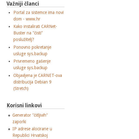
Važniji članci
Portal za sistemce ima novi
dom - www.hr
Kako instalirati CARNet-
Buster na "čisti"
poslužitelj?
Ponovno pokretanje
usluge sys.backup
Privremeno gašenje
usluge sys.backup
Objavljena je CARNET-ova
distribucija Debian 9
(Stretch)
Korisni linkovi
Generator "čitljivih"
zaporki
IP adrese alocirane u
Republici Hrvatskoj