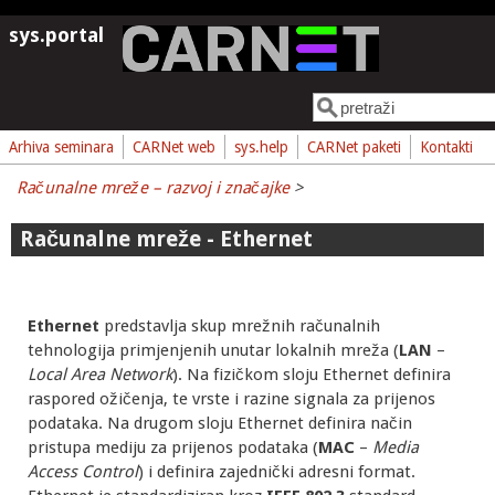
Skoči na glavni sadržaj
sys.portal
Pretraga
Obrazac pretrage
Arhiva seminara
CARNet web
sys.help
CARNet paketi
Kontakti
Računalne mreže – razvoj i značajke
>
Računalne mreže - Ethernet
Ethernet
predstavlja skup mrežnih računalnih
tehnologija primjenjenih unutar lokalnih mreža (
LAN
–
Local Area Network
). Na fizičkom sloju Ethernet definira
raspored ožičenja, te vrste i razine signala za prijenos
podataka. Na drugom sloju Ethernet definira način
pristupa mediju za prijenos podataka (
MAC
–
Media
Access Control
) i definira zajednički adresni format.