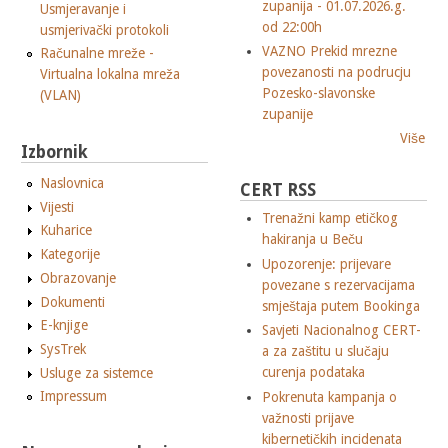
zupanija - 01.07.2026.g.
Usmjeravanje i
od 22:00h
usmjerivački protokoli
VAZNO Prekid mrezne
Računalne mreže -
povezanosti na podrucju
Virtualna lokalna mreža
Pozesko-slavonske
(VLAN)
zupanije
Više
Izbornik
Naslovnica
CERT RSS
Vijesti
Trenažni kamp etičkog
Kuharice
hakiranja u Beču
Kategorije
Upozorenje: prijevare
Obrazovanje
povezane s rezervacijama
Dokumenti
smještaja putem Bookinga
E-knjige
Savjeti Nacionalnog CERT-
SysTrek
a za zaštitu u slučaju
curenja podataka
Usluge za sistemce
Impressum
Pokrenuta kampanja o
važnosti prijave
kibernetičkih incidenata