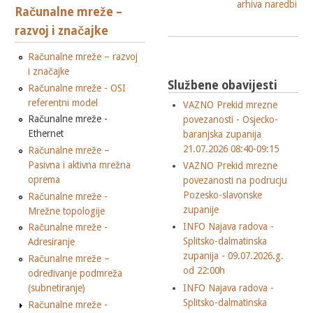
arhiva naredbi
Računalne mreže –
razvoj i značajke
Računalne mreže – razvoj
i značajke
Službene obavijesti
Računalne mreže - OSI
referentni model
VAZNO Prekid mrezne
Računalne mreže -
povezanosti - Osjecko-
Ethernet
baranjska zupanija
21.07.2026 08:40-09:15
Računalne mreže –
Pasivna i aktivna mrežna
VAZNO Prekid mrezne
oprema
povezanosti na podrucju
Pozesko-slavonske
Računalne mreže -
zupanije
Mrežne topologije
INFO Najava radova -
Računalne mreže -
Splitsko-dalmatinska
Adresiranje
zupanija - 09.07.2026.g.
Računalne mreže –
od 22:00h
određivanje podmreža
INFO Najava radova -
(subnetiranje)
Splitsko-dalmatinska
Računalne mreže -