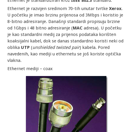
Ethernet je standardiziran kroz
IEEE 802.3
standard.
Ethernet je razvijen sredinom 70-tih unutar tvrtke
Xerox
.
U početku je imao brzinu prijenosa od 3Mbps i koristio je
8-bitno adresiranje. Današnji standardi propisuju brzine
od 1Gbps i 48 bitno adresiranje (
MAC
adresa). U početku
je kao standardni medij za prijenos podataka korišten
koaksijalni kabel, dok se danas standardno koristi neki od
oblika
UTP
(
unshielded twisted pair
) kabela. Pored
navedenih, kao mediji u ethernetu se još koriste optička
vlakna.
Ethernet mediji – coax