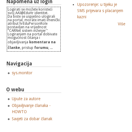
Napomena uz login
Upozorenje: u tijeku je
Logirati se možete koristeći
SMS prijevara s plaćanjem
svoj AAI@EduHr identitet.
kazni
Da biste se uspješno ulogirali
na portal, morate imati imenički
atribut hrEduPersonRole
Više
postavljen na vrijednost
"CARNet sistem inženjer"
Logiranjem na portal dobivate
mogućnost čitanja i
objavljivanja
komentara na
članke
, pristup
forumu
, ...
Navigacija
sys.monitor
O webu
Upute za autore
Objavljivanje članaka -
HOWTO
Savjeti za dobar članak