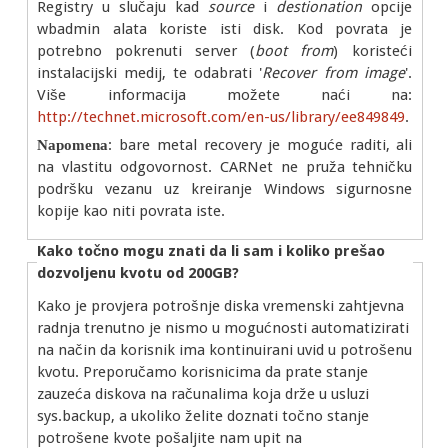
Registry u slučaju kad
source
i
destionation
opcije
wbadmin alata koriste isti disk. Kod povrata je
potrebno pokrenuti server (
boot from
) koristeći
instalacijski medij, te odabrati '
Recover from image
'.
Više informacija možete naći na:
http://technet.microsoft.com/en-us/library/ee849849
.
: bare metal recovery je moguće raditi, ali
Napomena
na vlastitu odgovornost. CARNet ne pruža tehničku
podršku vezanu uz kreiranje Windows sigurnosne
kopije kao niti povrata iste.
Kako točno mogu znati da li sam i koliko prešao
dozvoljenu kvotu od 200GB
?
Kako je provjera potrošnje diska vremenski zahtjevna
radnja trenutno je nismo u mogućnosti automatizirati
na način da korisnik ima kontinuirani uvid u potrošenu
kvotu. Preporučamo korisnicima da prate stanje
zauzeća diskova na računalima koja drže u usluzi
sys.backup, a ukoliko želite doznati točno stanje
potrošene kvote pošaljite nam upit na