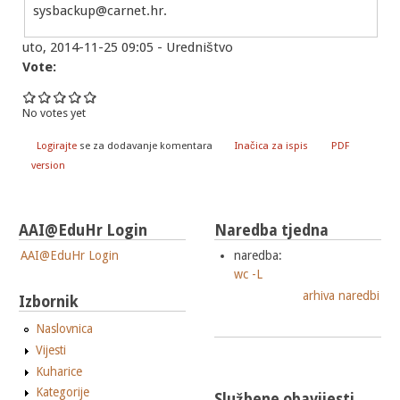
sysbackup@carnet.hr.
uto, 2014-11-25 09:05 - Uredništvo
Vote:
No votes yet
Logirajte
se za dodavanje komentara
Inačica za ispis
PDF
version
AAI@EduHr Login
Naredba tjedna
AAI@EduHr Login
naredba:
wc -L
arhiva naredbi
Izbornik
Naslovnica
Vijesti
Kuharice
Kategorije
Službene obavijesti