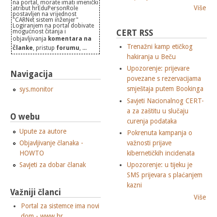
na portal, morate imati imenički
Više
atribut hrEduPersonRole
postavljen na vrijednost
"CARNet sistem inženjer"
Logiranjem na portal dobivate
CERT RSS
mogućnost čitanja i
objavljivanja
komentara na
Trenažni kamp etičkog
članke
, pristup
forumu
, ...
hakiranja u Beču
Upozorenje: prijevare
Navigacija
povezane s rezervacijama
smještaja putem Bookinga
sys.monitor
Savjeti Nacionalnog CERT-
a za zaštitu u slučaju
O webu
curenja podataka
Upute za autore
Pokrenuta kampanja o
važnosti prijave
Objavljivanje članaka -
kibernetičkih incidenata
HOWTO
Savjeti za dobar članak
Upozorenje: u tijeku je
SMS prijevara s plaćanjem
kazni
Važniji članci
Više
Portal za sistemce ima novi
dom - www.hr