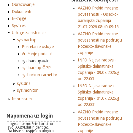
Obrazovanje
VAZNO Prekid mrezne
Dokumenti
povezanosti - Osjecko-
E-knjige
baranjska zupanija
SysTrek
21.07.2026 08:40-09:15
Usluge za sistemce
VAZNO Prekid mrezne
sys.backup
povezanosti na podrucju
Pozesko-slavonske
Pokretanje usluge
zupanije
Vraćanje podataka
INFO Najava radova -
sys.backup4win
Splitsko-dalmatinska
sys.backup ČPP
zupanija - 09.07.2026.g.
sysbackup.carnet.hr
od 22:00h
sys.dns
INFO Najava radova -
sys.monitor
Splitsko-dalmatinska
zupanija - 01.07.2026.g.
Impressum
od 22:00h
VAZNO Prekid mrezne
Napomena uz login
povezanosti na podrucju
Logirati se možete koristeći
Pozesko-slavonske
svoj AAI@EduHr identitet.
zupanije
Da biste se uspješno ulogirali