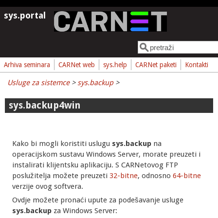
Skoči na glavni sadržaj
sys.portal
Pretraga
Obrazac pretrage
Arhiva seminara
CARNet web
sys.help
CARNet paketi
Kontakti
Usluge za sistemce
>
sys.backup
>
sys.backup4win
Kako bi mogli koristiti uslugu
sys.backup
na
operacijskom sustavu Windows Server, morate preuzeti i
instalirati klijentsku aplikaciju. S CARNetovog FTP
poslužitelja možete preuzeti
32-bitne
, odnosno
64-bitne
verzije ovog softvera.
Ovdje možete pronaći upute za podešavanje usluge
sys.backup
za Windows Server: