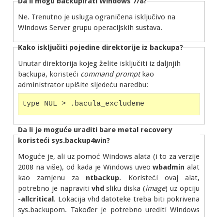
Da li mogu backupirati Windows 7/8?
Ne. Trenutno je usluga ograničena isključivo na
Windows Server grupu operacijskih sustava.
Kako isključiti pojedine direktorije iz backupa
?
Unutar direktorija kojeg želite isključiti iz daljnjih
backupa, koristeći
command prompt
kao
administrator upišite sljedeću naredbu:
type NUL > .bacula_excludeme
Da li je moguće uraditi bare metal recovery
koristeći sys.backup4win?
Moguće je, ali uz pomoć Windows alata (i to za verzije
2008 na više), od kada je Windows uveo
wbadmin
alat
kao zamjenu za
ntbackup
. Koristeći ovaj alat,
potrebno je napraviti
vhd
sliku diska (
image
) uz opciju
-allcritical
. Lokacija vhd datoteke treba biti pokrivena
sys.backupom. Također je potrebno urediti Windows