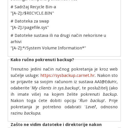
# Sadržaj Recycle Bin-a
"[A-Z]:/$RECYCLE.BIN"
# Datoteka za swap
"[A-Z]:/pagefile.sys"
# Datoteke sustava ili na drugi način nekorisne u
arhivi
"[A-Z]:*/System Volume Information*"
Kako ručno pokrenuti backup?
Trenutno jedini način ručnog pokretanja je kroz web
sučelje usluge:
https://sysbackup.carnet.hr
. Nakon sto
se prijavite sa svojim računom iz sustava AAI@EduHr,
odaberite '
My clients in sys.backup
', te poslužitelj (ako
ih imate više) na kojem želite pokrenuti
backup
.
Nakon toga ćete dobiti opciju '
Run backup
'. Prije
pokretanja je potrebno odabrati '
Level
', odnosno
razinu
backupa
.
Zašto ne vidim datoteke i direktorije nakon