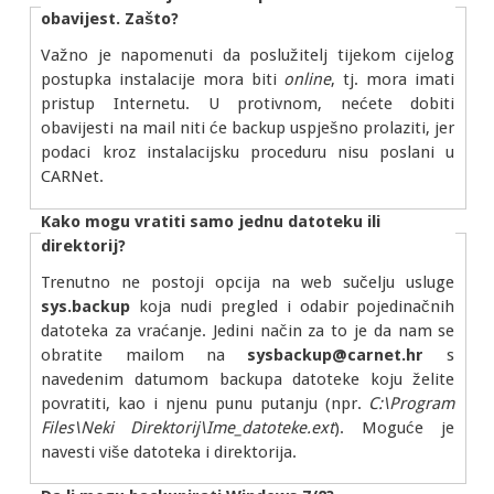
obavijest. Zašto?
Važno je napomenuti da poslužitelj tijekom cijelog
postupka instalacije mora biti
online
, tj. mora imati
pristup Internetu. U protivnom, nećete dobiti
obavijesti na mail niti će backup uspješno prolaziti, jer
podaci kroz instalacijsku proceduru nisu poslani u
CARNet.
Kako mogu vratiti samo jednu datoteku ili
direktorij?
Trenutno ne postoji opcija na web sučelju usluge
sys.backup
koja nudi pregled i odabir pojedinačnih
datoteka za vraćanje. Jedini način za to je da nam se
obratite mailom na
sysbackup@carnet.hr
s
navedenim datumom backupa datoteke koju želite
povratiti, kao i njenu punu putanju (npr.
C:\Program
Files\Neki Direktorij\Ime_datoteke.ext
). Moguće je
navesti više datoteka i direktorija.