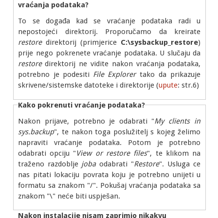
vraćanja podataka?
To se događa kad se vraćanje podataka radi u
nepostojeći direktorij. Proporučamo da kreirate
restore
direktorij (primjerice
C:\sysbackup_restore
)
prije nego pokrenete vraćanje podataka. U slučaju da
restore
direktorij ne vidite nakon vraćanja podataka,
potrebno je podesiti
File Explorer
tako da prikazuje
skrivene/sistemske datoteke i direktorije (
upute
: str.6)
Kako pokrenuti vraćanje podataka?
Nakon prijave, potrebno je odabrati "
My clients in
sys.backup
", te nakon toga poslužitelj s kojeg želimo
napraviti vraćanje podataka. Potom je potrebno
odabrati opciju "
View or restore files
", te klikom na
traženo razdoblje
joba
odabrati "
Restore
". Usluga ce
nas pitati lokaciju povrata koju je potrebno unijeti u
formatu sa znakom "/". Pokušaj vraćanja podataka sa
znakom "\" neće biti uspješan.
Nakon instalacije nisam zaprimio nikakvu