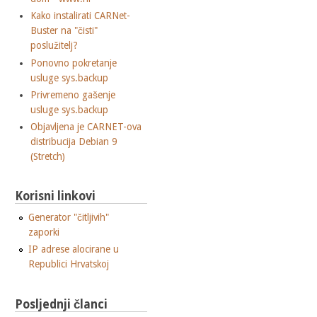
Kako instalirati CARNet-
Buster na "čisti"
poslužitelj?
Ponovno pokretanje
usluge sys.backup
Privremeno gašenje
usluge sys.backup
Objavljena je CARNET-ova
distribucija Debian 9
(Stretch)
Korisni linkovi
Generator "čitljivih"
zaporki
IP adrese alocirane u
Republici Hrvatskoj
Posljednji članci