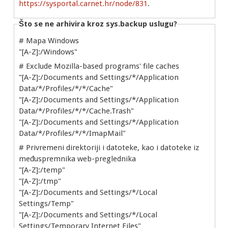
https://sysportal.carnet.hr/node/831
.
Što se ne arhivira kroz sys.backup uslugu?
# Mapa Windows
"[A-Z]:/Windows"
# Exclude Mozilla-based programs' file caches
"[A-Z]:/Documents and Settings/*/Application
Data/*/Profiles/*/*/Cache"
"[A-Z]:/Documents and Settings/*/Application
Data/*/Profiles/*/*/Cache.Trash"
"[A-Z]:/Documents and Settings/*/Application
Data/*/Profiles/*/*/ImapMail"
# Privremeni direktoriji i datoteke, kao i datoteke iz
međuspremnika web-preglednika
"[A-Z]:/temp"
"[A-Z]:/tmp"
"[A-Z]:/Documents and Settings/*/Local
Settings/Temp"
"[A-Z]:/Documents and Settings/*/Local
Settings/Temporary Internet Files"