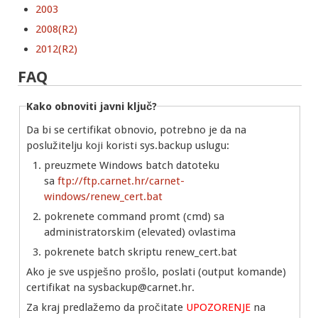
2003
2008(R2)
2012(R2)
FAQ
Kako obnoviti javni ključ?
Da bi se certifikat obnovio, potrebno je da na
poslužitelju koji koristi sys.backup uslugu:
preuzmete Windows batch datoteku
sa
ftp://ftp.carnet.hr/carnet-
windows/renew_cert.bat
pokrenete command promt (cmd) sa
administratorskim (elevated) ovlastima
pokrenete batch skriptu renew_cert.bat
Ako je sve uspješno prošlo, poslati (output komande)
certifikat na sysbackup@carnet.hr.
Za kraj predlažemo da pročitate
UPOZORENJE
na