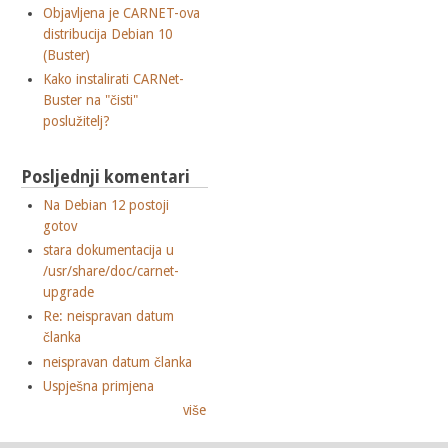
Objavljena je CARNET-ova
distribucija Debian 10
(Buster)
Kako instalirati CARNet-
Buster na "čisti"
poslužitelj?
Posljednji komentari
Na Debian 12 postoji
gotov
stara dokumentacija u
/usr/share/doc/carnet-
upgrade
Re: neispravan datum
članka
neispravan datum članka
Uspješna primjena
više