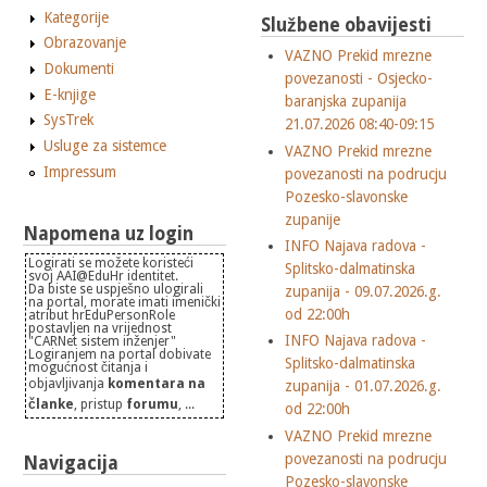
Kategorije
Službene obavijesti
Obrazovanje
VAZNO Prekid mrezne
Dokumenti
povezanosti - Osjecko-
E-knjige
baranjska zupanija
SysTrek
21.07.2026 08:40-09:15
Usluge za sistemce
VAZNO Prekid mrezne
Impressum
povezanosti na podrucju
Pozesko-slavonske
zupanije
Napomena uz login
INFO Najava radova -
Logirati se možete koristeći
Splitsko-dalmatinska
svoj AAI@EduHr identitet.
Da biste se uspješno ulogirali
zupanija - 09.07.2026.g.
na portal, morate imati imenički
od 22:00h
atribut hrEduPersonRole
postavljen na vrijednost
INFO Najava radova -
"CARNet sistem inženjer"
Logiranjem na portal dobivate
Splitsko-dalmatinska
mogućnost čitanja i
objavljivanja
komentara na
zupanija - 01.07.2026.g.
članke
, pristup
forumu
, ...
od 22:00h
VAZNO Prekid mrezne
povezanosti na podrucju
Navigacija
Pozesko-slavonske