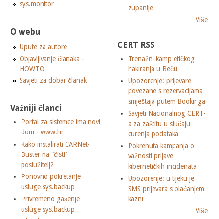
sys.monitor
zupanije
Više
O webu
CERT RSS
Upute za autore
Objavljivanje članaka -
Trenažni kamp etičkog
HOWTO
hakiranja u Beču
Savjeti za dobar članak
Upozorenje: prijevare
povezane s rezervacijama
smještaja putem Bookinga
Važniji članci
Savjeti Nacionalnog CERT-
Portal za sistemce ima novi
a za zaštitu u slučaju
dom - www.hr
curenja podataka
Kako instalirati CARNet-
Pokrenuta kampanja o
Buster na "čisti"
važnosti prijave
poslužitelj?
kibernetičkih incidenata
Ponovno pokretanje
Upozorenje: u tijeku je
usluge sys.backup
SMS prijevara s plaćanjem
Privremeno gašenje
kazni
usluge sys.backup
Više