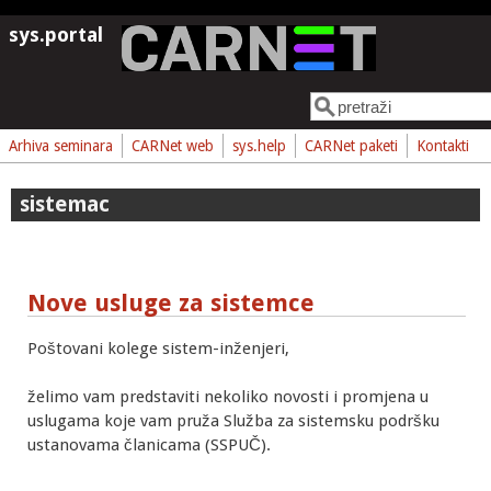
Skoči na glavni sadržaj
sys.portal
Pretraga
Obrazac pretrage
Arhiva seminara
CARNet web
sys.help
CARNet paketi
Kontakti
sistemac
Nove usluge za sistemce
Poštovani kolege sistem-inženjeri,
želimo vam predstaviti nekoliko novosti i promjena u
uslugama koje vam pruža Služba za sistemsku podršku
ustanovama članicama (SSPUČ).