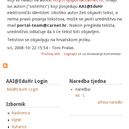
svi autori ("sistemci") koji posjeduju
AAI@EduHr
elektronički identitet. Ukoliko autor želi objaviti tekst, a
nema pravo pisanja tekstova, može se javiti uredništvu na
mail
portal-team@carnet.hr
. Nakon pregleda teksta,
uredništvo odlučuje da li će tekst biti objavljen.
Tekstovi se objavljuju na hrvatskom jeziku.
sri, 2008-10-22 15:54 - Toni Pralas
o Upute za autore članaka na portalu za
Pročitaj više
Logirajte
se za dodavanje komentara
sistemce "sys.portal"
AAI@EduHr Login
Naredba tjedna
AAI@EduHr Login
naredba:
wc -L
arhiva naredbi
Izbornik
Naslovnica
Vijesti
Kuharice