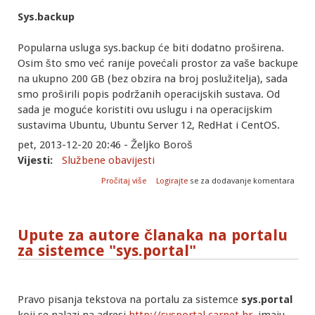
Sys.backup
Popularna usluga sys.backup će biti dodatno proširena.
Osim što smo već ranije povećali prostor za vaše backupe
na ukupno 200 GB (bez obzira na broj poslužitelja), sada
smo proširili popis podržanih operacijskih sustava. Od
sada je moguće koristiti ovu uslugu i na operacijskim
sustavima Ubuntu, Ubuntu Server 12, RedHat i CentOS.
pet, 2013-12-20 20:46 - Željko Boroš
Vijesti:
Službene obavijesti
o Nove usluge za sistemce
Pročitaj više
Logirajte
se za dodavanje komentara
Upute za autore članaka na portalu
za sistemce "sys.portal"
Pravo pisanja tekstova na portalu za sistemce
sys.portal
koji se nalazi na adresi
http://sysportal.carnet.hr
, imaju