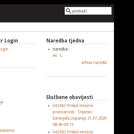
Pretraga
Obrazac pretrage
r Login
Naredba tjedna
ogin
naredba:
wc -L
arhiva naredbi
Službene obavijesti
je
VAZNO Prekid mrezne
povezanosti - Osjecko-
baranjska zupanija 21.07.2026
08:40-09:15
sistemce
VAZNO Prekid mrezne