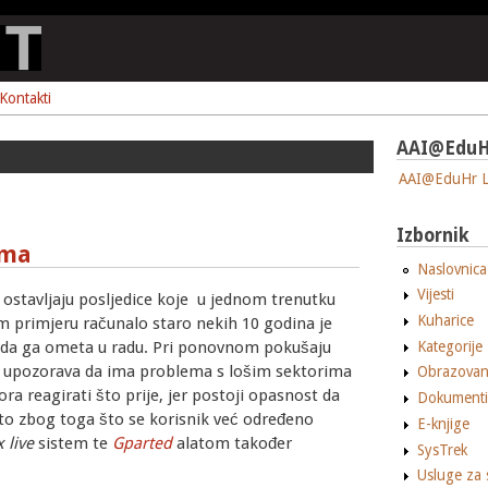
Kontakti
AAI@EduH
AAI@EduHr L
Izbornik
ima
Naslovnica
Vijesti
 ostavljaju posljedice koje u jednom trenutku
Kuharice
m primjeru računalo staro nekih 10 godina je
Kategorije
io da ga ometa u radu. Pri ponovnom pokušaju
s upozorava da ima problema s lošim sektorima
Obrazovan
ra reagirati što prije, jer postoji opasnost da
Dokumenti
ito zbog toga što se korisnik već određeno
E-knjige
 live
sistem te
Gparted
alatom također
SysTrek
Usluge za 