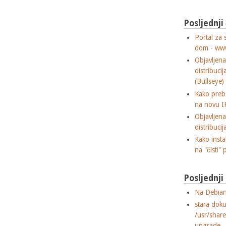
Posljednji
Portal za 
dom - ww
Objavljen
distribuci
(Bullseye)
Kako preba
na novu I
Objavljen
distribuci
Kako insta
na "čisti" 
Posljednj
Na Debian
stara dok
/usr/shar
upgrade