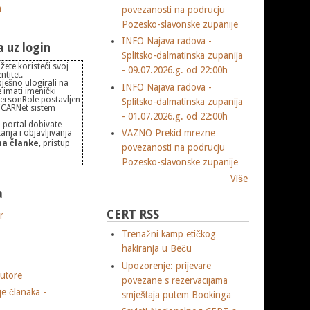
m
povezanosti na podrucju
Pozesko-slavonske zupanije
INFO Najava radova -
uz login
Splitsko-dalmatinska zupanija
žete koristeći svoj
- 09.07.2026.g. od 22:00h
titet.
pješno ulogirali na
INFO Najava radova -
 imati imenički
PersonRole postavljen
Splitsko-dalmatinska zupanija
 "CARNet sistem
- 01.07.2026.g. od 22:00h
 portal dobivate
VAZNO Prekid mrezne
nja i objavljivanja
a članke
, pristup
povezanosti na podrucju
Pozesko-slavonske zupanije
Više
a
CERT RSS
r
Trenažni kamp etičkog
hakiranja u Beču
Upozorenje: prijevare
utore
povezane s rezervacijama
je članaka -
smještaja putem Bookinga