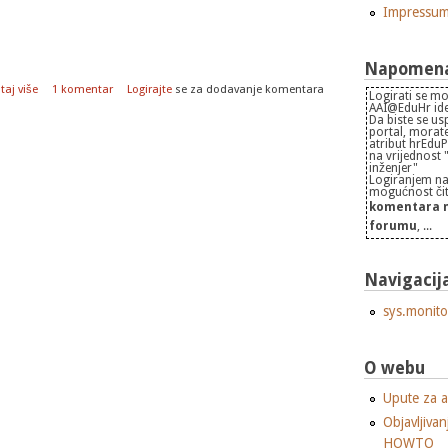
Impressu
Napomena 
o Kloniranje diska sa lošim sektorima
taj više
1 komentar
Logirajte
se za dodavanje komentara
Logirati se mo
AAI@EduHr iden
Da biste se us
portal, morate
atribut hrEdu
na vrijednost
inženjer"
Logiranjem na
mogućnost čita
komentara n
forumu
, ...
Navigacij
sys.monito
O webu
Upute za a
Objavljivan
HOWTO