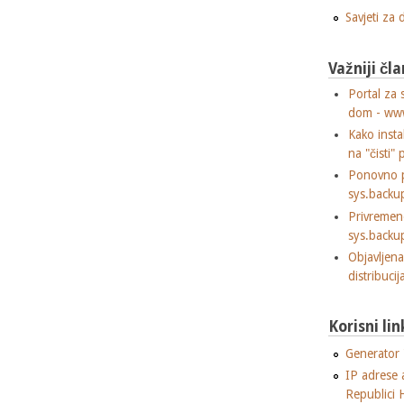
Savjeti za
Važniji čla
Portal za 
dom - ww
Kako insta
na "čisti" 
Ponovno p
sys.backu
Privremen
sys.backu
Objavljen
distribuci
Korisni lin
Generator "
IP adrese 
Republici 