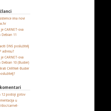
 članci
sistemce ima novi
w.hr
a je CARNET-ova
ja Debian 11
citi DNS poslužitelj
P adresu?
a je CARNET-ova
ja Debian 10 (Buster)
lirati CARNet-Buster
poslužitelj?
i komentari
 12 postoji gotov
umentacija u
e/doc/carnet-