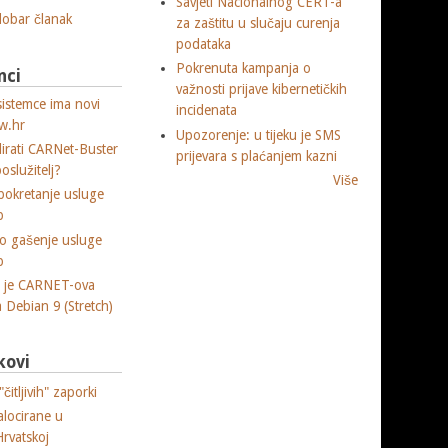
Savjeti Nacionalnog CERT-a
 dobar članak
za zaštitu u slučaju curenja
podataka
Pokrenuta kampanja o
nci
važnosti prijave kibernetičkih
sistemce ima novi
incidenata
w.hr
Upozorenje: u tijeku je SMS
lirati CARNet-Buster
prijevara s plaćanjem kazni
poslužitelj?
Više
okretanje usluge
p
o gašenje usluge
p
a je CARNET-ova
ja Debian 9 (Stretch)
kovi
čitljivih" zaporki
alocirane u
Hrvatskoj