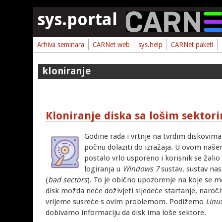
Skoči na glavni sadržaj
sys.portal
Arhiva seminara
CARNet web
sys.help
CARNet paketi
kloniranje
Kloniranje diska sa lošim sektor
Godine rada i vrtnje na tvrdim diskovima
počnu dolaziti do izražaja. U ovom naše
postalo vrlo usporeno i korisnik se žal
logiranja u
Windows 7
sustav, sustav na
(
bad sectors
). To je obično upozorenje na koje se mo
disk možda neće doživjeti sljedeće startanje, naroč
vrijeme susreće s ovim problemom. Podižemo
Linux
dobivamo informaciju da disk ima loše sektore.