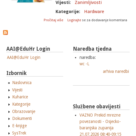
Vijesti:
Zanimljivosti
Kategorije:
Hardware
o Čišćenje mlaznica u glavama tintnih
Pročitaj više
Logirajte
se za dodavanje komentara
pisača
AAI@EduHr Login
Naredba tjedna
AAI@EduHr Login
naredba:
wc -L
arhiva naredbi
Izbornik
Naslovnica
Vijesti
Kuharice
Kategorije
Službene obavijesti
Obrazovanje
VAZNO Prekid mrezne
Dokumenti
povezanosti - Osjecko-
E-knjige
baranjska zupanija
SysTrek
21.07.2026 08:40-09:15