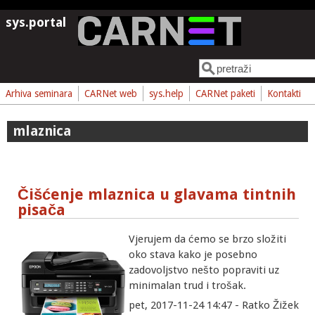
Skoči na glavni sadržaj
sys.portal
Pretraga
Obrazac pretrage
Arhiva seminara
CARNet web
sys.help
CARNet paketi
Kontakti
mlaznica
Čišćenje mlaznica u glavama tintnih
pisača
Vjerujem da ćemo se brzo složiti
oko stava kako je posebno
zadovoljstvo nešto popraviti uz
minimalan trud i trošak.
pet, 2017-11-24 14:47 - Ratko Žižek