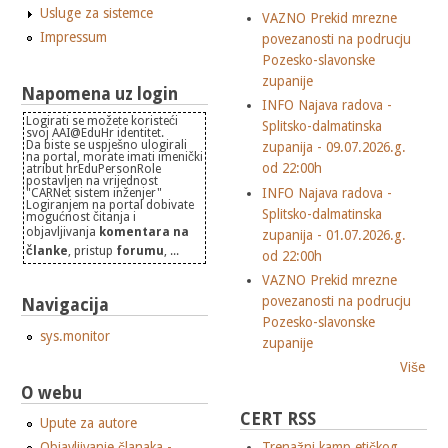
Usluge za sistemce
VAZNO Prekid mrezne
Impressum
povezanosti na podrucju
Pozesko-slavonske
zupanije
Napomena uz login
INFO Najava radova -
Logirati se možete koristeći
Splitsko-dalmatinska
svoj AAI@EduHr identitet.
Da biste se uspješno ulogirali
zupanija - 09.07.2026.g.
na portal, morate imati imenički
od 22:00h
atribut hrEduPersonRole
postavljen na vrijednost
INFO Najava radova -
"CARNet sistem inženjer"
Logiranjem na portal dobivate
Splitsko-dalmatinska
mogućnost čitanja i
objavljivanja
komentara na
zupanija - 01.07.2026.g.
članke
, pristup
forumu
, ...
od 22:00h
VAZNO Prekid mrezne
povezanosti na podrucju
Navigacija
Pozesko-slavonske
sys.monitor
zupanije
Više
O webu
CERT RSS
Upute za autore
Objavljivanje članaka -
Trenažni kamp etičkog