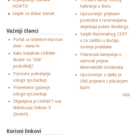
HOWTO
hakiranja u Beču
Savjeti za dobar članak
Upozorenje: prijevare
povezane s rezervacijama
smještaja putem Bookinga
Važniji članci
Savjeti Nacionalnog CERT-
Portal za sistemce ima novi
a za zaštitu u slučaju
dom - www.hr
curenja podataka
Kako instalirati CARNet-
Pokrenuta kampanja o
Buster na "čisti"
važnosti prijave
poslužitelj?
kibernetičkih incidenata
Ponovno pokretanje
Upozorenje: u tijeku je
usluge sys.backup
SMS prijevara s plaćanjem
Privremeno gašenje
kazni
usluge sys.backup
Više
Objavljena je CARNET-ova
distribucija Debian 9
(Stretch)
Korisni linkovi