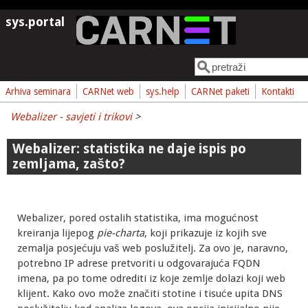
Skoči na glavni sadržaj
sys.portal
Pretraga
Obrazac pretrage
Arhiva seminara
CARNet web
sys.help
CARNet paketi
Kontakti
Webalizer - savjeti i trikovi
>
Webalizer: statistika ne daje ispis po
zemljama, zašto?
Webalizer, pored ostalih statistika, ima mogućnost
kreiranja lijepog
pie-charta
, koji prikazuje iz kojih sve
zemalja posjećuju vaš web poslužitelj. Za ovo je, naravno,
potrebno IP adrese pretvoriti u odgovarajuća FQDN
imena, pa po tome odrediti iz koje zemlje dolazi koji web
klijent. Kako ovo može značiti stotine i tisuće upita DNS