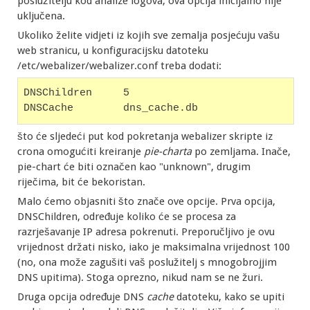
poslužitelju kod analize logova, ova opcija inicijalno nije
uključena.
Ukoliko želite vidjeti iz kojih sve zemalja posjećuju vašu
web stranicu, u konfiguracijsku datoteku
/etc/webalizer/webalizer.conf treba dodati:
DNSChildren     5
DNSCache        dns_cache.db
što će sljedeći put kod pokretanja webalizer skripte iz
crona omogućiti kreiranje
pie-charta
po zemljama. Inače,
pie-chart će biti označen kao "unknown", drugim
riječima, bit će bekoristan.
Malo ćemo objasniti što znače ove opcije. Prva opcija,
DNSChildren, određuje koliko će se procesa za
razrješavanje IP adresa pokrenuti. Preporučljivo je ovu
vrijednost držati nisko, iako je maksimalna vrijednost 100
(no, ona može zagušiti vaš poslužitelj s mnogobrojjim
DNS upitima). Stoga oprezno, nikud nam se ne žuri.
Druga opcija određuje DNS
cache
datoteku, kako se upiti