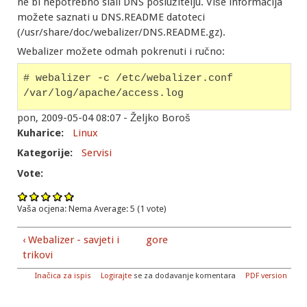
ne bi nepotrebno slali DNS poslužitelju. Više informacija
možete saznati u DNS.README datoteci
(/usr/share/doc/webalizer/DNS.README.gz).
Webalizer možete odmah pokrenuti i ručno:
# webalizer -c /etc/webalizer.conf 
/var/log/apache/access.log
pon, 2009-05-04 08:07 - Željko Boroš
Kuharice:
Linux
Kategorije:
Servisi
Vote:
Vaša ocjena:
Nema
Average:
5
(
1
vote)
‹ Webalizer - savjeti i
gore
trikovi
Inačica za ispis
Logirajte
se za dodavanje komentara
PDF version