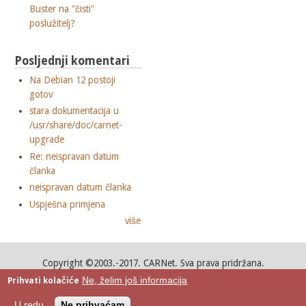
Buster na "čisti"
poslužitelj?
Posljednji komentari
Na Debian 12 postoji
gotov
stara dokumentacija u
/usr/share/doc/carnet-
upgrade
Re: neispravan datum
članka
neispravan datum članka
Uspješna primjena
više
Copyright ©2003.-2017. CARNet. Sva prava pridržana.
Mail to portal-team(at)CARNet.hr
Ne, želim još informacija
Prihvati kolačiće
Google+
U redu
Ne prihvaćam