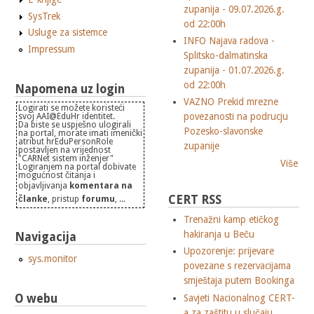
zupanija - 09.07.2026.g.
SysTrek
od 22:00h
Usluge za sistemce
INFO Najava radova -
Impressum
Splitsko-dalmatinska
zupanija - 01.07.2026.g.
od 22:00h
Napomena uz login
VAZNO Prekid mrezne
Logirati se možete koristeći
povezanosti na podrucju
svoj AAI@EduHr identitet.
Da biste se uspješno ulogirali
Pozesko-slavonske
na portal, morate imati imenički
atribut hrEduPersonRole
zupanije
postavljen na vrijednost
"CARNet sistem inženjer"
Više
Logiranjem na portal dobivate
mogućnost čitanja i
objavljivanja
komentara na
CERT RSS
članke
, pristup
forumu
, ...
Trenažni kamp etičkog
hakiranja u Beču
Navigacija
Upozorenje: prijevare
sys.monitor
povezane s rezervacijama
smještaja putem Bookinga
O webu
Savjeti Nacionalnog CERT-
a za zaštitu u slučaju