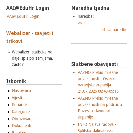
AAI@EduHr Login
Naredba tjedna
AAI@EduHr Login
naredba:
wc -L
arhiva naredbi
Webalizer - savjeti i
trikovi
Webalizer: statistika ne
daje ispis po zemljama,
Službene obavijesti
zašto?
VAZNO Prekid mrezne
povezanosti - Osjecko-
Izbornik
baranjska zupanija
Naslovnica
21.07.2026 08:40-09:15
Vijesti
VAZNO Prekid mrezne
Kuharice
povezanosti na podrucju
Pozesko-slavonske
Kategorije
zupanije
Obrazovanje
INFO Najava radova -
Dokumenti
Splitsko-dalmatinska
E-knjige