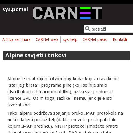
Skoči na glavni sadržaj
sys.portal
Pretraga
Obrazac pretrage
Arhiva seminara
CARNet web
sys.help
CARNet paketi
Kontakti
Alpine savjeti i trikovi
Alpine je mail klijent otvorenog koda, koji za razliku od
"starijeg brata", programa pine (koji se nije smio
distribuirati u binarnom obliku), uživa sve prednosti
licence GPL. Osim toga, razlike i nema, jer dijele isti
izvorni kod.
Tako, alpine podržava spajanje preko IMAP protokola na
neki udaljeni poslužitelj (dakle, možete pristupati bilo
kojem IMAP pretincu), NNTP protokol (možete pratiti
Usenet
news
grupe), te čak i LDAP, pa tako možete