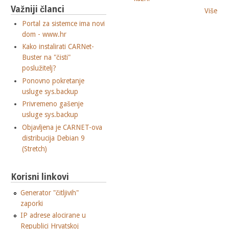
Važniji članci
Više
Portal za sistemce ima novi
dom - www.hr
Kako instalirati CARNet-
Buster na "čisti"
poslužitelj?
Ponovno pokretanje
usluge sys.backup
Privremeno gašenje
usluge sys.backup
Objavljena je CARNET-ova
distribucija Debian 9
(Stretch)
Korisni linkovi
Generator "čitljivih"
zaporki
IP adrese alocirane u
Republici Hrvatskoj