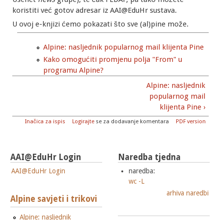
koristiti već gotov adresar iz AAI@EduHr sustava.
U ovoj e-knjizi ćemo pokazati što sve (al)pine može.
Alpine: nasljednik popularnog mail klijenta Pine
Kako omogućiti promjenu polja "From" u
programu Alpine?
Alpine: nasljednik
popularnog mail
klijenta Pine ›
Inačica za ispis
Logirajte
se za dodavanje komentara
PDF version
AAI@EduHr Login
Naredba tjedna
AAI@EduHr Login
naredba:
wc -L
arhiva naredbi
Alpine savjeti i trikovi
Alpine: nasljednik