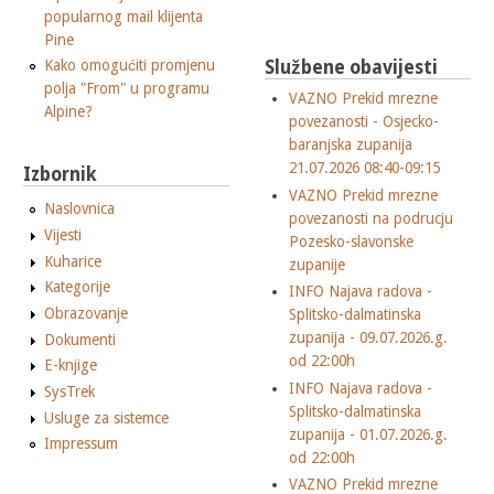
popularnog mail klijenta
Pine
Kako omogućiti promjenu
Službene obavijesti
polja "From" u programu
VAZNO Prekid mrezne
Alpine?
povezanosti - Osjecko-
baranjska zupanija
21.07.2026 08:40-09:15
Izbornik
VAZNO Prekid mrezne
Naslovnica
povezanosti na podrucju
Vijesti
Pozesko-slavonske
Kuharice
zupanije
Kategorije
INFO Najava radova -
Obrazovanje
Splitsko-dalmatinska
zupanija - 09.07.2026.g.
Dokumenti
od 22:00h
E-knjige
INFO Najava radova -
SysTrek
Splitsko-dalmatinska
Usluge za sistemce
zupanija - 01.07.2026.g.
Impressum
od 22:00h
VAZNO Prekid mrezne