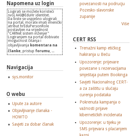
Napomena uz login
povezanosti na podrucju
Pozesko-slavonske
Logirati se možete koristeći
svoj AAI@EduHr identitet.
zupanije
Da biste se uspješno ulogirali
na portal, morate imati imenički
Više
atribut hrEduPersonRole
postavljen na vrijednost
"CARNet sistem inženjer"
Logiranjem na portal dobivate
CERT RSS
mogućnost čitanja i
objavljivanja
komentara na
Trenažni kamp etičkog
članke
, pristup
forumu
, ...
hakiranja u Beču
Upozorenje: prijevare
Navigacija
povezane s rezervacijama
smještaja putem Bookinga
sys.monitor
Savjeti Nacionalnog CERT-
a za zaštitu u slučaju
O webu
curenja podataka
Pokrenuta kampanja o
Upute za autore
važnosti prijave
Objavljivanje članaka -
kibernetičkih incidenata
HOWTO
Upozorenje: u tijeku je
Savjeti za dobar članak
SMS prijevara s plaćanjem
kazni