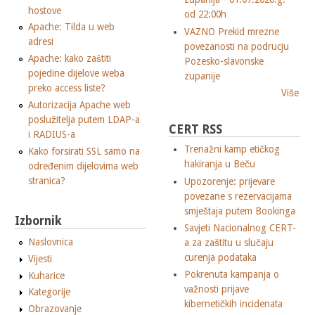
hostove
od 22:00h
Apache: Tilda u web
VAZNO Prekid mrezne
adresi
povezanosti na podrucju
Apache: kako zaštiti
Pozesko-slavonske
pojedine dijelove weba
zupanije
preko access liste?
Više
Autorizacija Apache web
poslužitelja putem LDAP-a
CERT RSS
i RADIUS-a
Trenažni kamp etičkog
Kako forsirati SSL samo na
hakiranja u Beču
određenim dijelovima web
stranica?
Upozorenje: prijevare
povezane s rezervacijama
smještaja putem Bookinga
Izbornik
Savjeti Nacionalnog CERT-
Naslovnica
a za zaštitu u slučaju
curenja podataka
Vijesti
Pokrenuta kampanja o
Kuharice
važnosti prijave
Kategorije
kibernetičkih incidenata
Obrazovanje