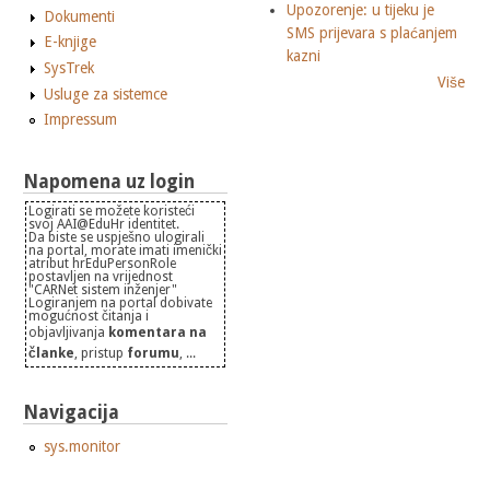
Upozorenje: u tijeku je
Dokumenti
SMS prijevara s plaćanjem
E-knjige
kazni
SysTrek
Više
Usluge za sistemce
Impressum
Napomena uz login
Logirati se možete koristeći
svoj AAI@EduHr identitet.
Da biste se uspješno ulogirali
na portal, morate imati imenički
atribut hrEduPersonRole
postavljen na vrijednost
"CARNet sistem inženjer"
Logiranjem na portal dobivate
mogućnost čitanja i
objavljivanja
komentara na
članke
, pristup
forumu
, ...
Navigacija
sys.monitor