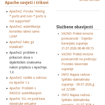
Apache savjeti i trikovi
Apache2: Poruka "mixing
* ports and non-* ports is
not supported"
Apache2: autentikacija
Službene obavijesti
korisnika rabeći samo
VAZNO Prekid mrezne
LDAP
povezanosti - Osjecko-
Apache2: kako ga
baranjska zupanija
instalirati?
21.07.2026 08:40-09:15
Apache2: problem s
VAZNO Prekid mrezne
prikazom slova s
povezanosti na podrucju
dijakritičkim znakovima
Pozesko-slavonske
nakon prijelaza s Apacheja
zupanije
1.X
INFO Najava radova -
Apache2: razlike u odnosu
Splitsko-dalmatinska
na Apache 1.x
zupanija - 09.07.2026.g.
Apache: Problem s
od 22:00h
RADIUS autentikacijom
INFO Najava radova -
Apache: SSL ne podržava
Splitsko-dalmatinska
višestruke virtualne
zupanija - 01.07.2026.g.