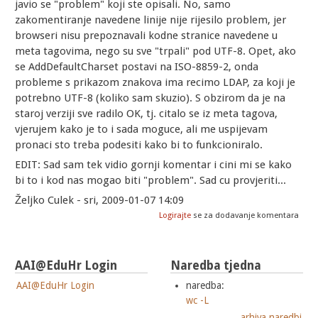
javio se "problem" koji ste opisali. No, samo
zakomentiranje navedene linije nije rijesilo problem, jer
browseri nisu prepoznavali kodne stranice navedene u
meta tagovima, nego su sve "trpali" pod UTF-8. Opet, ako
se AddDefaultCharset postavi na ISO-8859-2, onda
probleme s prikazom znakova ima recimo LDAP, za koji je
potrebno UTF-8 (koliko sam skuzio). S obzirom da je na
staroj verziji sve radilo OK, tj. citalo se iz meta tagova,
vjerujem kako je to i sada moguce, ali me uspijevam
pronaci sto treba podesiti kako bi to funkcioniralo.
EDIT: Sad sam tek vidio gornji komentar i cini mi se kako
bi to i kod nas mogao biti "problem". Sad cu provjeriti...
Željko Culek - sri, 2009-01-07 14:09
Logirajte
se za dodavanje komentara
AAI@EduHr Login
Naredba tjedna
AAI@EduHr Login
naredba:
wc -L
arhiva naredbi