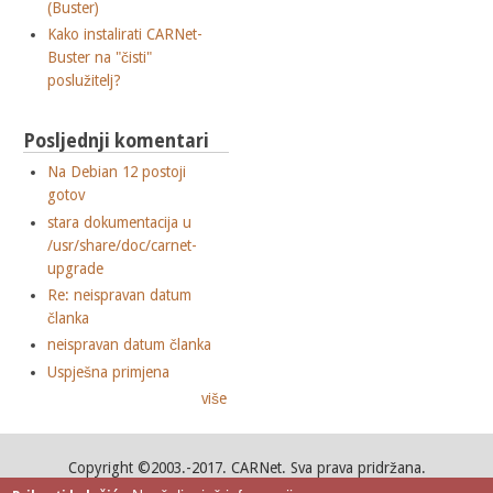
(Buster)
Kako instalirati CARNet-
Buster na "čisti"
poslužitelj?
Posljednji komentari
Na Debian 12 postoji
gotov
stara dokumentacija u
/usr/share/doc/carnet-
upgrade
Re: neispravan datum
članka
neispravan datum članka
Uspješna primjena
više
Copyright ©2003.-2017. CARNet. Sva prava pridržana.
Mail to portal-team(at)CARNet.hr