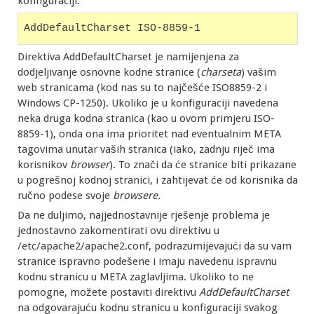
konfiguraciji:
AddDefaultCharset ISO-8859-1
Direktiva AddDefaultCharset je namijenjena za
dodjeljivanje osnovne kodne stranice (
charseta
) vašim
web stranicama (kod nas su to najčešće ISO8859-2 i
Windows CP-1250). Ukoliko je u konfiguraciji navedena
neka druga kodna stranica (kao u ovom primjeru ISO-
8859-1), onda ona ima prioritet nad eventualnim META
tagovima unutar vaših stranica (iako, zadnju riječ ima
korisnikov
browser
). To znači da će stranice biti prikazane
u pogrešnoj kodnoj stranici, i zahtijevat će od korisnika da
ručno podese svoje
browsere.
Da ne duljimo, najjednostavnije rješenje problema je
jednostavno zakomentirati ovu direktivu u
/etc/apache2/apache2.conf, podrazumijevajući da su vam
stranice ispravno podešene i imaju navedenu ispravnu
kodnu stranicu u META zaglavljima. Ukoliko to ne
pomogne, možete postaviti direktivu
AddDefaultCharset
na odgovarajuću kodnu stranicu u konfiguraciji svakog