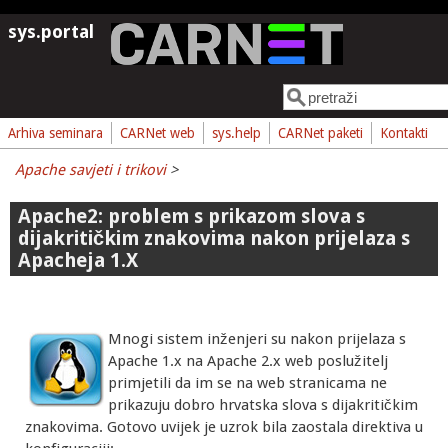
Skoči na glavni sadržaj
sys.portal
Pretraga
Obrazac pretrage
Arhiva seminara
CARNet web
sys.help
CARNet paketi
Kontakti
Apache savjeti i trikovi
>
Apache2: problem s prikazom slova s
dijakritičkim znakovima nakon prijelaza s
Apacheja 1.X
Mnogi sistem inženjeri su nakon prijelaza s
Apache 1.x na Apache 2.x web poslužitelj
primjetili da im se na web stranicama ne
prikazuju dobro hrvatska slova s dijakritičkim
znakovima. Gotovo uvijek je uzrok bila zaostala direktiva u