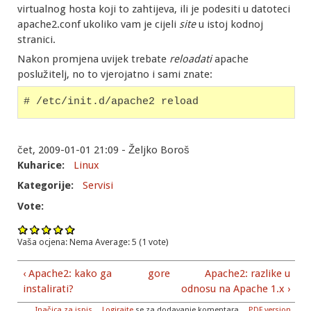
virtualnog hosta koji to zahtijeva, ili je podesiti u datoteci
apache2.conf ukoliko vam je cijeli
site
u istoj kodnoj
stranici.
Nakon promjena uvijek trebate
reloadati
apache
poslužitelj, no to vjerojatno i sami znate:
# /etc/init.d/apache2 reload
čet, 2009-01-01 21:09 - Željko Boroš
Kuharice:
Linux
Kategorije:
Servisi
Vote:
Vaša ocjena:
Nema
Average:
5
(
1
vote)
‹ Apache2: kako ga
gore
Apache2: razlike u
instalirati?
odnosu na Apache 1.x ›
Inačica za ispis
Logirajte
se za dodavanje komentara
PDF version