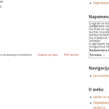
se:
Impressu
1.
Napomena 
Logirati se mo
AAI@EduHr iden
Da biste se us
portal, morate
atribut hrEdu
na vrijednost
inženjer"
Logiranjem na
mogućnost čita
komentara n
forumu
, ...
za dodavanje komentara
Inačica za ispis
PDF version
Navigacij
sys.monito
O webu
Upute za a
Objavljivan
HOWTO