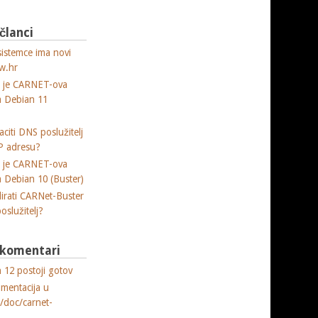
 članci
sistemce ima novi
w.hr
a je CARNET-ova
ja Debian 11
citi DNS poslužitelj
P adresu?
a je CARNET-ova
ja Debian 10 (Buster)
lirati CARNet-Buster
poslužitelj?
i komentari
 12 postoji gotov
umentacija u
e/doc/carnet-