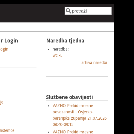
Pretraga
Obrazac pretrage
r Login
Naredba tjedna
ogin
naredba:
wc -L
arhiva naredbi
Službene obavijesti
je
VAZNO Prekid mrezne
povezanosti - Osjecko-
baranjska zupanija 21.07.2026
08:40-09:15
sistemce
VAZNO Prekid mrezne