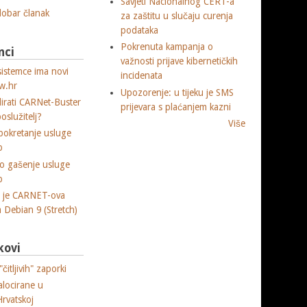
Savjeti Nacionalnog CERT-a
 dobar članak
za zaštitu u slučaju curenja
podataka
Pokrenuta kampanja o
nci
važnosti prijave kibernetičkih
sistemce ima novi
incidenata
w.hr
Upozorenje: u tijeku je SMS
lirati CARNet-Buster
prijevara s plaćanjem kazni
poslužitelj?
Više
okretanje usluge
p
o gašenje usluge
p
a je CARNET-ova
ja Debian 9 (Stretch)
kovi
čitljivih" zaporki
alocirane u
Hrvatskoj