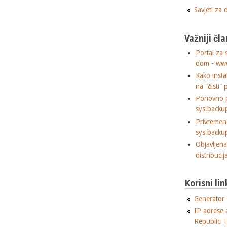
Savjeti za
Važniji čla
Portal za 
dom - ww
Kako insta
na "čisti" 
Ponovno p
sys.backu
Privremen
sys.backu
Objavljen
distribuci
Korisni lin
Generator "
IP adrese 
Republici 