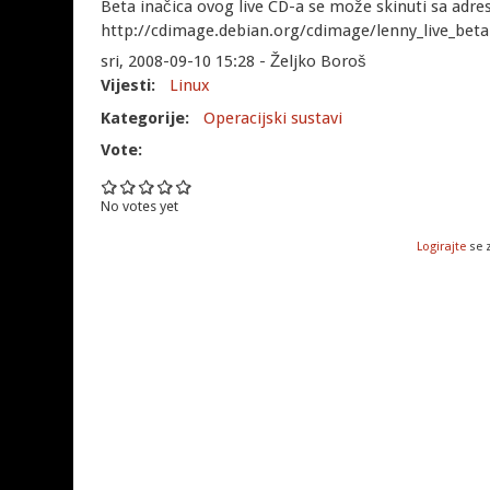
Beta inačica ovog live CD-a se može skinuti sa adre
http://cdimage.debian.org/cdimage/lenny_live_beta
sri, 2008-09-10 15:28 - Željko Boroš
Vijesti:
Linux
Kategorije:
Operacijski sustavi
Vote:
No votes yet
Logirajte
se 