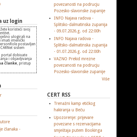
m
povezanosti na podrucju
Pozesko-slavonske zupanije
INFO Najava radova -
uz login
Splitsko-dalmatinska zupanija
žete koristeći svoj
- 09.07.2026.g. od 22:00h
titet.
pješno ulogirali na
INFO Najava radova -
 imati imenički
PersonRole postavljen
Splitsko-dalmatinska zupanija
 "CARNet sistem
- 01.07.2026.g. od 22:00h
 portal dobivate
VAZNO Prekid mrezne
nja i objavljivanja
a članke
, pristup
povezanosti na podrucju
Pozesko-slavonske zupanije
Više
a
CERT RSS
r
Trenažni kamp etičkog
hakiranja u Beču
Upozorenje: prijevare
utore
povezane s rezervacijama
je članaka -
smještaja putem Bookinga