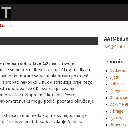
Kontakti
AAI@EduH
AAI@EduHr L
Izbornik
je i Debian dobio
Live CD
inačicu svoje
ibucije se pokreću direktno s optičkog medija i ne
Naslovnica
aj način ne morate sa računala brisati postojeći
Vijesti
u isprobati nekoliko Linux distribucija prije nego
Kuharice
česta uporaba live CD-ova za spašavanje
Kategorije
ih sustava. Napredniji korisnici često
Obrazovan
 svakom trenutku mogu podići poznato okruženje
Dokumenti
E-knjige
istribucijama, među kojima su najpoznatije
SysTrek
koji će ubrzo postati
stable
izdanje Debiana
.
Usluge za 