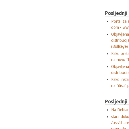
Posljednji
Portal za 
dom - ww
Objavljen
distribuci
(Bullseye)
Kako preba
na novu I
Objavljen
distribuci
Kako insta
na "čisti" 
Posljednj
Na Debian
stara dok
/usr/shar
upgrade