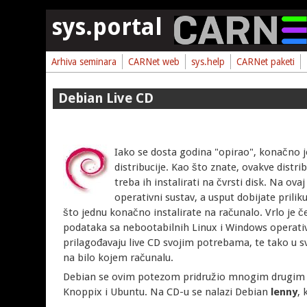
Skoči na glavni sadržaj
sys.portal
Arhiva seminara
CARNet web
sys.help
CARNet paketi
Debian Live CD
Iako se dosta godina "opirao", konačno 
distribucije. Kao što znate, ovakve distr
treba ih instalirati na čvrsti disk. Na ov
operativni sustav, a usput dobijate prilik
što jednu konačno instalirate na računalo. Vrlo je 
podataka sa nebootabilnih Linux i Windows operativn
prilagođavaju live CD svojim potrebama, te tako u
na bilo kojem računalu.
Debian se ovim potezom pridružio mnogim drugim d
Knoppix i Ubuntu. Na CD-u se nalazi Debian
lenny
, 