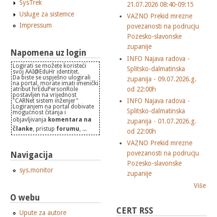
SysTrek
21.07.2026 08:40-09:15
Usluge za sistemce
VAZNO Prekid mrezne
Impressum
povezanosti na podrucju
Pozesko-slavonske
zupanije
Napomena uz login
INFO Najava radova -
Logirati se možete koristeći
Splitsko-dalmatinska
svoj AAI@EduHr identitet.
Da biste se uspješno ulogirali
zupanija - 09.07.2026.g.
na portal, morate imati imenički
od 22:00h
atribut hrEduPersonRole
postavljen na vrijednost
INFO Najava radova -
"CARNet sistem inženjer"
Logiranjem na portal dobivate
Splitsko-dalmatinska
mogućnost čitanja i
objavljivanja
komentara na
zupanija - 01.07.2026.g.
članke
, pristup
forumu
, ...
od 22:00h
VAZNO Prekid mrezne
povezanosti na podrucju
Navigacija
Pozesko-slavonske
sys.monitor
zupanije
Više
O webu
CERT RSS
Upute za autore