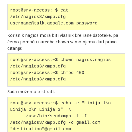
root@srv-access:~$ cat 
/etc/nagios3/xmpp.cfg
username@talk.google.com password
Korisnik nagios mora biti vlasnik kreirane datoteke, pa
ćemo pomoću naredbe chown samo njemu dati pravo
čitanja:
root@srv-access:~$ chown nagios:nagios 
/etc/nagios3/xmpp.cfg
root@srv-access:~$ chmod 400 
/etc/nagios3/xmpp.cfg
Sada možemo testirati:
root@srv-access:~$ echo -e "Linija 1\n 
Linija 2\n Linija 3" |\
      /usr/bin/sendxmpp -t -f 
/etc/nagios3/xmpp.cfg -o gmail.com 
"destination"@gmail.com