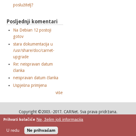
poslužitelj?
Posljednji komentari
Na Debian 12 postoji
gotov
stara dokumentacija u
/usr/share/doc/carnet-
upgrade
Re: neispravan datum
članka
neispravan datum članka
Uspješna primjena
više
Copyright ©2003.-2017. CARNet. Sva prava pridržana.
Mail to portal-team(at)CARNet.hr
Ne, želim još informacija
Prihvati kolačiće
Google+
U redu
Ne prihvaćam