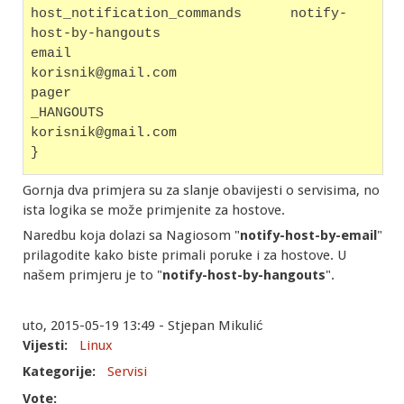
host_notification_commands      notify-
host-by-hangouts
email                           
korisnik@gmail.com
pager
_HANGOUTS                      
korisnik@gmail.com
}
Gornja dva primjera su za slanje obavijesti o servisima, no
ista logika se može primjenite za hostove.
Naredbu koja dolazi sa Nagiosom "
notify-host-by-email
"
prilagodite kako biste primali poruke i za hostove. U
našem primjeru je to "
notify-host-by-hangouts
".
uto, 2015-05-19 13:49 - Stjepan Mikulić
Vijesti:
Linux
Kategorije:
Servisi
Vote: