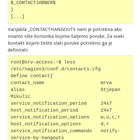
$_CONTACTJABBER$
}
[...]
Varijabla _CONTACTHANGOUTS nam je potrebna ako
imamo više korisnika kojima šaljemo poruke. Za svaki
kontakt kojem želite slati poruke potrebno ga je
definirati:
root@srv-access:~$ less 
/etc/nagios3/conf.d/contacts.cfg
define contact{
contact_name                    mrva
alias                           Stjepan 
Mikulic
service_notification_period     24x7
host_notification_period        24x7
service_notification_options    w,u,c,r
host_notification_options       d,r
service_notification_commands   notify-
service-by-hangouts