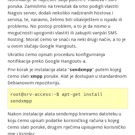
poruka. Zamislimo na trenutak da smo podigli vlastiti
Nagios server, dodali nekoliko nadziranih hostova i
servisa, te, naravno, želimo biti obaviješteni o ispadu ili
problemu. No postoji problem, a to je da nismo u
mogućnosti upogoniti vlastiti ili zakupiti vanjski SMS
hosting. Morat ćemo se snaći na neki drugi način, a to je
u ovom slučaju Google Hangouts.
Ukratko ćemo opisati proceduru konfiguriranja
notifikacija preko Google Hangouts-a.
Prvi korak je instalacija alata "
sendxmpp
" putem kojeg
ćemo slati
xmpp
poruke. Alat je dostupan u standardnom
Debianovom repozitoriju.
root@srv-access:~$ apt-get install 
sendxmpp
Nakon instalacije alata sendxmpp kreiramo datoteku u
koju ćemo upisati podatke korisničkog računa s kojeg
ćemo slati poruke, drugim riječima upisujemo korisničko
ime i lozinku: