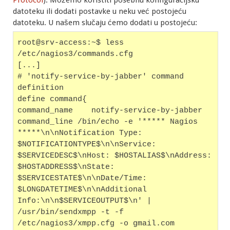
datoteku ili dodati postavke u neku već postojeću
datoteku. U našem slučaju ćemo dodati u postojeću:
root@srv-access:~$ less 
/etc/nagios3/commands.cfg
[...]
# 'notify-service-by-jabber' command 
definition
define command{        
command_name    notify-service-by-jabber
command_line /bin/echo -e '***** Nagios 
*****\n\nNotification Type: 
$NOTIFICATIONTYPE$\n\nService: 
$SERVICEDESC$\nHost: $HOSTALIAS$\nAddress: 
$HOSTADDRESS$\nState: 
$SERVICESTATE$\n\nDate/Time: 
$LONGDATETIME$\n\nAdditional 
Info:\n\n$SERVICEOUTPUT$\n' | 
/usr/bin/sendxmpp -t -f 
/etc/nagios3/xmpp.cfg -o gmail.com 