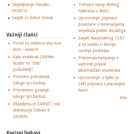
Objavljivanje članaka -
Trenažni kamp etičkog
HOWTO
hakiranja u Beču
Savjeti za dobar članak
Upozorenje: prijevare
povezane s rezervacijama
smještaja putem Bookinga
Važniji članci
Savjeti Nacionalnog CERT-
Portal za sistemce ima novi
a za zaštitu u slučaju
dom - www.hr
curenja podataka
Kako instalirati CARNet-
Pokrenuta kampanja o
Buster na "čisti"
važnosti prijave
poslužitelj?
kibernetičkih incidenata
Ponovno pokretanje
Upozorenje: u tijeku je
usluge sys.backup
SMS prijevara s plaćanjem
Privremeno gašenje
kazni
usluge sys.backup
Više
Objavljena je CARNET-ova
distribucija Debian 9
(Stretch)
Korisni linkovi