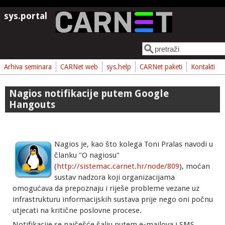
Skoči na glavni sadržaj
sys.portal
Pretraga
Obrazac pretrage
Arhiva seminara
CARNet web
sys.help
CARNet paketi
Kontakti
Nagios notifikacije putem Google
Hangouts
Nagios je, kao što kolega Toni Pralas navodi u
članku "O nagiosu"
(
http://sistemac.carnet.hr/node/809
), moćan
sustav nadzora koji organizacijama
omogućava da prepoznaju i riješe probleme vezane uz
infrastrukturu informacijskih sustava prije nego oni počnu
utjecati na kritične poslovne procese.
Notifikacije se najčešće šalju putem e-mailova i SMS