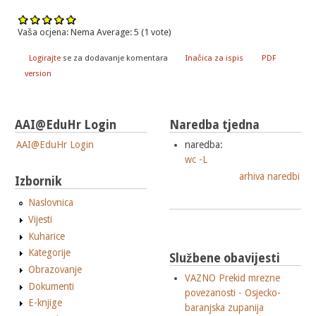
Vaša ocjena:
Nema
Average:
5
(
1
vote)
Logirajte
se za dodavanje komentara
Inačica za ispis
PDF
version
AAI@EduHr Login
Naredba tjedna
AAI@EduHr Login
naredba:
wc -L
arhiva naredbi
Izbornik
Naslovnica
Vijesti
Kuharice
Kategorije
Službene obavijesti
Obrazovanje
VAZNO Prekid mrezne
Dokumenti
povezanosti - Osjecko-
E-knjige
baranjska zupanija