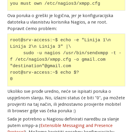
you must own /etc/nagios3/xmpp.cfg
Ova poruka o greški je logična, jer je konfiguracijska
datoteka u vlasnistvu korisnika Nagios, a ne root.
Popravit ćemo problem:
root@srv-access:~$ echo -e "Linija 1\n 
Linija 2\n Linija 3" |\
     sudo -u nagios /usr/bin/sendxmpp -t -
f /etc/nagios3/xmpp.cfg -o gmail.com 
"destination"@gmail.com
root@srv-access:~$ echo $?
0
Ukoliko sve prođe uredno, neće se ispisati poruka o
uspješnom slanju. No, izlazni status će biti "0", pa možete
provjeriti na taj način, ili jednostavno provjerite mobitel
ili browser gdje vas čeka poruka :)
Sada je potrebno u Nagiosu definirati naredbu za slanje
putem xmpp-a (
Extensible Messaging and Presence
Protocol
). Možemo koristiti posebnu konfiguracijsku