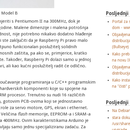
Posljednji
i Model B
eriti s Pentiumom II na 300MHz, dok je
Portal za 
 godine. Malene dimenzije i malena potrošnja
dom - ww
rednost, nije potrebno nikakvo dodatno hlađenje
Objavljen
ste zaključiti da je Raspberry Pi pravo malo
distribuci
tpuno funkcionalan poslužitelj solidnih
(Bullseye)
osnih zaštita, pa ako se, primjerice, kratko
Kako preba
te. Također, Raspberry Pi dolazi samo u jednoj
na novu I
ri, ali kao kućni poslužitelj radit će odlično.
Objavljen
distribuci
Kako insta
za poučavanje programiranja u C/C++ programskim
na "čisti" 
hardverskih komponenti koje su spojene na
RM procesor. Trenutno su nudi 16 različitih
, gotovim PCB-ovima koji se jednostavno
Posljednj
role za servo motore, GPS, ekran i ethernet.
Na Debian
. Veličina
flash
memorije, EEPROM-a i SRAM-a
stara dok
" na 400MHz. Ovim karakteristikama Arduino je
/usr/shar
ljaju samo jednu specijaliziranu zadaću. Za
upgrade