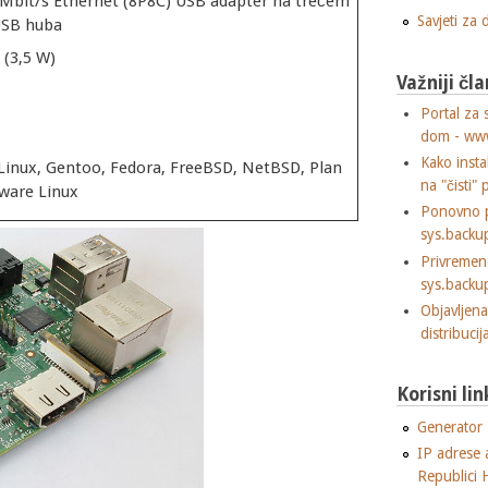
 Mbit/s Ethernet (8P8C) USB adapter na trećem
Savjeti za
USB huba
 (3,5 W)
Važniji čla
Portal za 
dom - ww
Kako insta
inux, Gentoo, Fedora, FreeBSD, NetBSD, Plan
na "čisti" 
kware Linux
Ponovno p
sys.backu
Privremen
sys.backu
Objavljen
distribuci
Korisni lin
Generator "
IP adrese 
Republici 