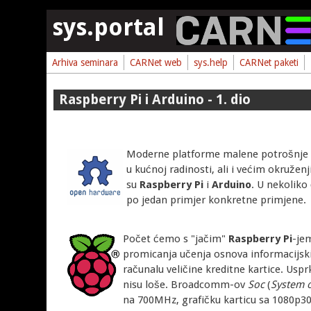
Skoči na glavni sadržaj
sys.portal
Arhiva seminara
CARNet web
sys.help
CARNet paketi
Raspberry Pi i Arduino - 1. dio
Moderne platforme malene potrošnje i 
u kućnoj radinosti, ali i većim okruženj
su
Raspberry Pi
i
Arduino
. U nekoliko
po jedan primjer konkretne primjene.
Počet ćemo s "jačim"
Raspberry Pi
-je
promicanja učenja osnova informacijski
računalu veličine kreditne kartice. Uspr
nisu loše. Broadcomm-ov
Soc
(
System 
na 700MHz, grafičku karticu sa 1080p