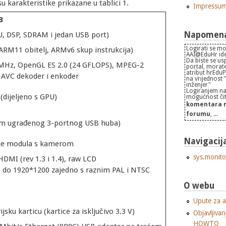
u karakteristike prikazane u tablici 1.
Impressu
B
Napomena 
 DSP, SDRAM i jedan USB port)
Logirati se mo
RM11 obitelj, ARMv6 skup instrukcija)
AAI@EduHr iden
Da biste se us
Hz, OpenGL ES 2.0 (24 GFLOPS), MPEG-2
portal, morate
atribut hrEdu
 AVC dekoder i enkoder
na vrijednost
inženjer"
Logiranjem na
dijeljeno s GPU)
mogućnost čita
komentara n
forumu
, ...
em ugrađenog 3-portnog USB huba)
Navigacij
anje modula s kamerom
sys.monito
DMI (rev 1.3 i 1.4), raw LCD
0 do 1920*1200 zajedno s raznim PAL i NTSC
O webu
Upute za a
u karticu (kartice za isključivo 3.3 V)
Objavljivan
HOWTO