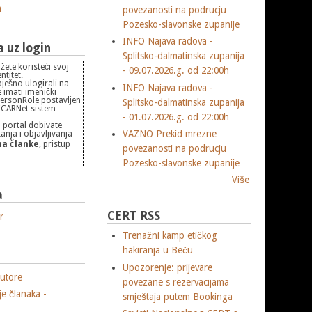
m
povezanosti na podrucju
Pozesko-slavonske zupanije
INFO Najava radova -
uz login
Splitsko-dalmatinska zupanija
žete koristeći svoj
- 09.07.2026.g. od 22:00h
titet.
pješno ulogirali na
INFO Najava radova -
 imati imenički
PersonRole postavljen
Splitsko-dalmatinska zupanija
 "CARNet sistem
- 01.07.2026.g. od 22:00h
 portal dobivate
VAZNO Prekid mrezne
nja i objavljivanja
a članke
, pristup
povezanosti na podrucju
Pozesko-slavonske zupanije
Više
a
CERT RSS
r
Trenažni kamp etičkog
hakiranja u Beču
Upozorenje: prijevare
utore
povezane s rezervacijama
je članaka -
smještaja putem Bookinga