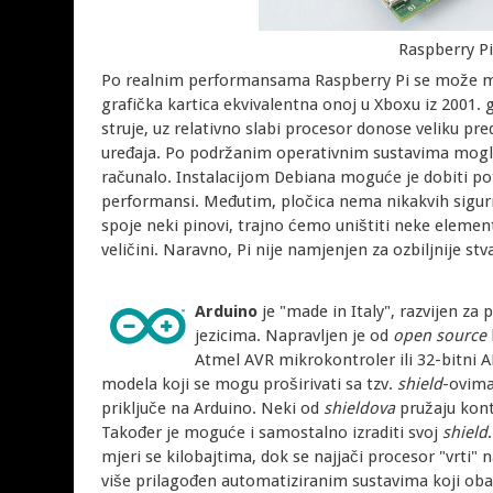
Raspberry P
Po realnim performansama Raspberry Pi se može mj
grafička kartica ekvivalentna onoj u Xboxu iz 2001.
struje, uz relativno slabi procesor donose veliku p
uređaja. Po podržanim operativnim sustavima mogli 
računalo. Instalacijom Debiana moguće je dobiti po
performansi. Međutim, pločica nema nikakvih sigurn
spoje neki pinovi, trajno ćemo uništiti neke elemen
veličini. Naravno, Pi nije namjenjen za ozbiljnije stva
Arduino
je "made in Italy", razvijen 
jezicima. Napravljen je od
open source
Atmel AVR mikrokontroler ili 32-bitni A
modela koji se mogu proširivati sa tzv.
shield
-ovima
priključe na Arduino. Neki od
shieldova
pružaju kont
Također je moguće i samostalno izraditi svoj
shield
mjeri se kilobajtima, dok se najjači procesor "vrti
više prilagođen automatiziranim sustavima koji obav