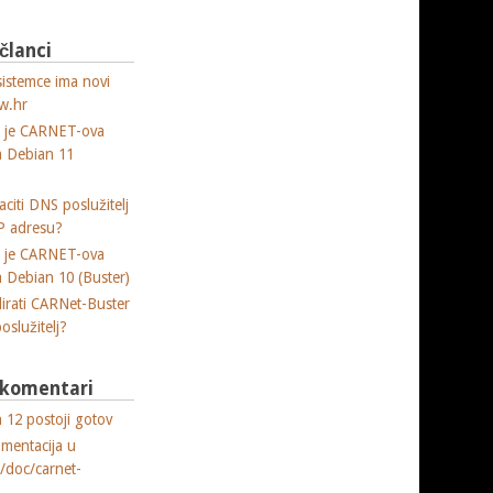
 članci
sistemce ima novi
w.hr
a je CARNET-ova
ja Debian 11
citi DNS poslužitelj
P adresu?
a je CARNET-ova
ja Debian 10 (Buster)
lirati CARNet-Buster
poslužitelj?
i komentari
 12 postoji gotov
umentacija u
e/doc/carnet-