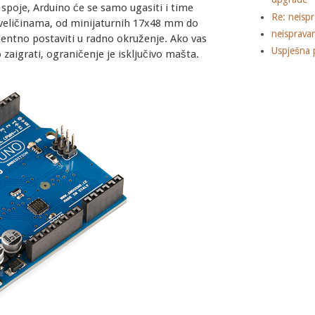
 spoje, Arduino će se samo ugasiti i time
Re: neisp
m veličinama, od minijaturnih 17x48 mm do
neisprava
entno postaviti u radno okruženje. Ako vas
Uspješna 
aigrati, ograničenje je isključivo mašta.