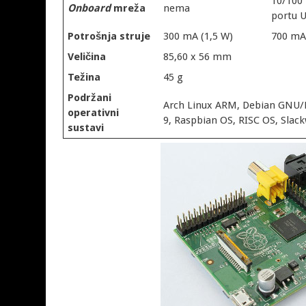
10/100
Onboard
mreža
nema
portu 
Potrošnja struje
300 mA (1,5 W)
700 mA
Veličina
85,60 x 56 mm
Težina
45 g
Podržani
Arch Linux ARM, Debian GNU/L
operativni
9, Raspbian OS, RISC OS, Slac
sustavi