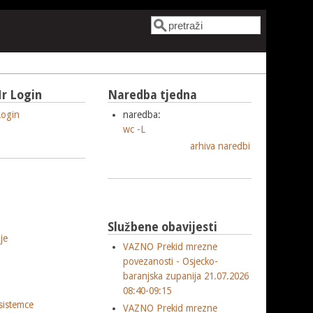
Pretraga
Obrazac pretrage
r Login
Naredba tjedna
ogin
naredba:
wc -L
arhiva naredbi
Službene obavijesti
je
VAZNO Prekid mrezne
povezanosti - Osjecko-
baranjska zupanija 21.07.2026
08:40-09:15
sistemce
VAZNO Prekid mrezne