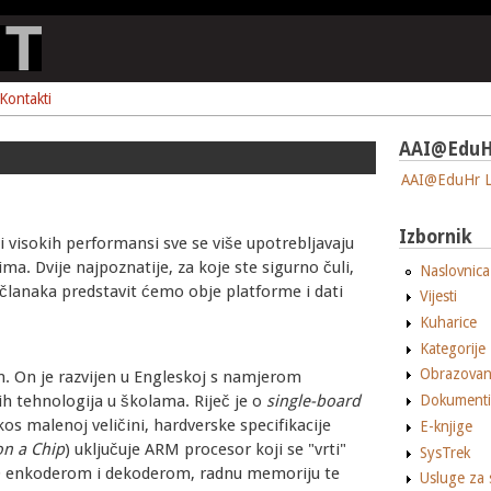
Kontakti
AAI@EduH
AAI@EduHr L
Izbornik
visokih performansi sve se više upotrebljavaju
ima. Dvije najpoznatije, za koje ste sigurno čuli,
Naslovnica
 članaka predstavit ćemo obje platforme i dati
Vijesti
Kuharice
Kategorije
Obrazovan
m. On je razvijen u Engleskoj s namjerom
h tehnologija u školama. Riječ je o
single-board
Dokumenti
kos malenoj veličini, hardverske specifikacije
E-knjige
on a Chip
) uključuje ARM procesor koji se "vrti"
SysTrek
30 enkoderom i dekoderom, radnu memoriju te
Usluge za 