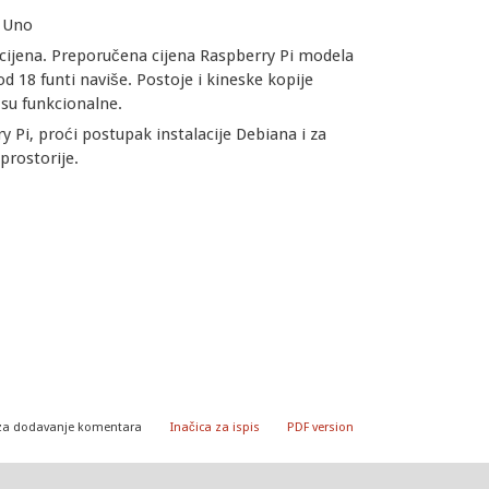
 Uno
 cijena. Preporučena cijena Raspberry Pi modela
d 18 funti naviše. Postoje i kineske kopije
su funkcionalne.
 Pi, proći postupak instalacije Debiana i za
prostorije.
za dodavanje komentara
Inačica za ispis
PDF version