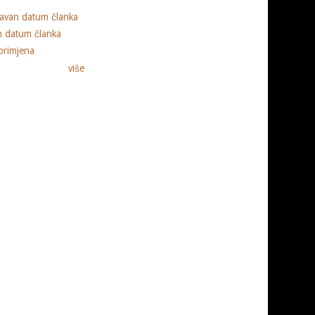
ravan datum članka
n datum članka
primjena
više