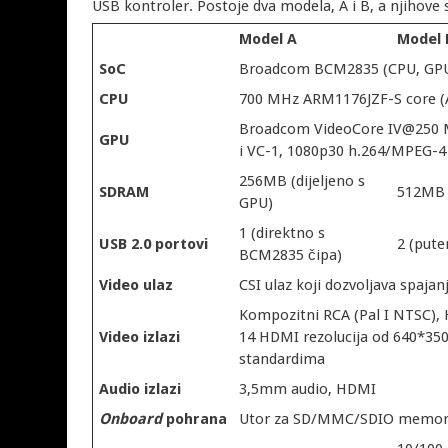
USB kontroler. Postoje dva modela, A i B, a njihove s
Model A
Model 
SoC
Broadcom BCM2835 (CPU, GPU,
CPU
700 MHz ARM1176JZF-S core (A
Broadcom VideoCore IV@250 M
GPU
i VC-1, 1080p30 h.264/MPEG-4
256MB (dijeljeno s
SDRAM
512MB (
GPU)
1 (direktno s
USB 2.0 portovi
2 (put
BCM2835 čipa)
Video ulaz
CSI ulaz koji dozvoljava spaj
Kompozitni RCA (Pal I NTSC), H
Video izlazi
14 HDMI rezolucija od 640*35
standardima
Audio izlazi
3,5mm audio, HDMI
Onboard
pohrana
Utor za SD/MMC/SDIO memorijsk