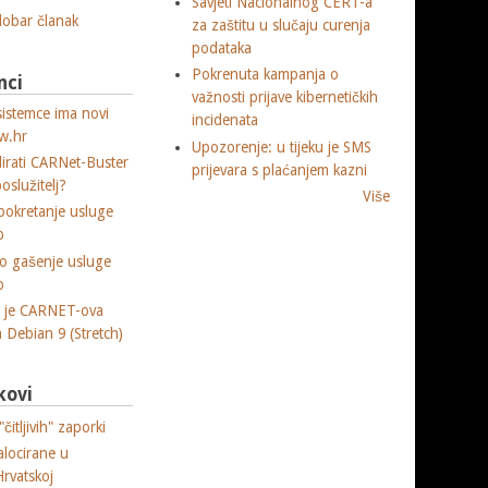
Savjeti Nacionalnog CERT-a
 dobar članak
za zaštitu u slučaju curenja
podataka
Pokrenuta kampanja o
nci
važnosti prijave kibernetičkih
sistemce ima novi
incidenata
w.hr
Upozorenje: u tijeku je SMS
lirati CARNet-Buster
prijevara s plaćanjem kazni
poslužitelj?
Više
okretanje usluge
p
o gašenje usluge
p
a je CARNET-ova
ja Debian 9 (Stretch)
kovi
čitljivih" zaporki
alocirane u
Hrvatskoj