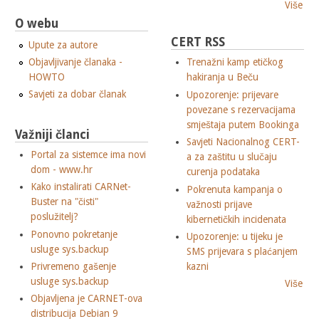
Više
O webu
CERT RSS
Upute za autore
Objavljivanje članaka -
Trenažni kamp etičkog
HOWTO
hakiranja u Beču
Savjeti za dobar članak
Upozorenje: prijevare
povezane s rezervacijama
smještaja putem Bookinga
Važniji članci
Savjeti Nacionalnog CERT-
Portal za sistemce ima novi
a za zaštitu u slučaju
dom - www.hr
curenja podataka
Kako instalirati CARNet-
Pokrenuta kampanja o
Buster na "čisti"
važnosti prijave
poslužitelj?
kibernetičkih incidenata
Ponovno pokretanje
Upozorenje: u tijeku je
usluge sys.backup
SMS prijevara s plaćanjem
Privremeno gašenje
kazni
usluge sys.backup
Više
Objavljena je CARNET-ova
distribucija Debian 9