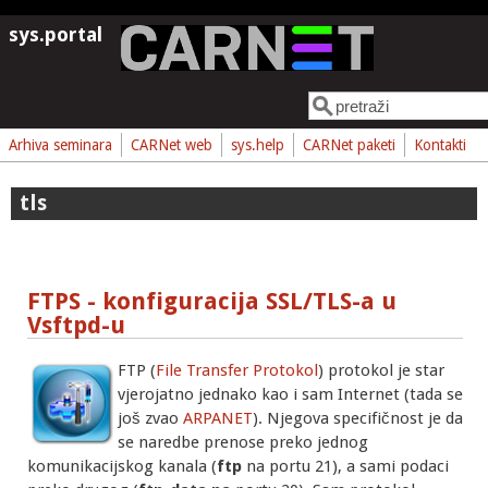
Skoči na glavni sadržaj
sys.portal
Pretraga
Obrazac pretrage
Arhiva seminara
CARNet web
sys.help
CARNet paketi
Kontakti
tls
FTPS - konfiguracija SSL/TLS-a u
Vsftpd-u
FTP (
File Transfer Protokol
) protokol je star
vjerojatno jednako kao i sam Internet (tada se
još zvao
ARPANET
). Njegova specifičnost je da
se naredbe prenose preko jednog
komunikacijskog kanala (
ftp
na portu 21), a sami podaci