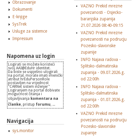
Obrazovanje
VAZNO Prekid mrezne
Dokumenti
povezanosti - Osjecko-
E-knjige
baranjska zupanija
SysTrek
21.07.2026 08:40-09:15
Usluge za sistemce
VAZNO Prekid mrezne
Impressum
povezanosti na podrucju
Pozesko-slavonske
zupanije
Napomena uz login
INFO Najava radova -
Logirati se možete koristeći
Splitsko-dalmatinska
svoj AAI@EduHr identitet.
Da biste se uspješno ulogirali
zupanija - 09.07.2026.g.
na portal, morate imati imenički
od 22:00h
atribut hrEduPersonRole
postavljen na vrijednost
INFO Najava radova -
"CARNet sistem inženjer"
Logiranjem na portal dobivate
Splitsko-dalmatinska
mogućnost čitanja i
objavljivanja
komentara na
zupanija - 01.07.2026.g.
članke
, pristup
forumu
, ...
od 22:00h
VAZNO Prekid mrezne
povezanosti na podrucju
Navigacija
Pozesko-slavonske
sys.monitor
zupanije