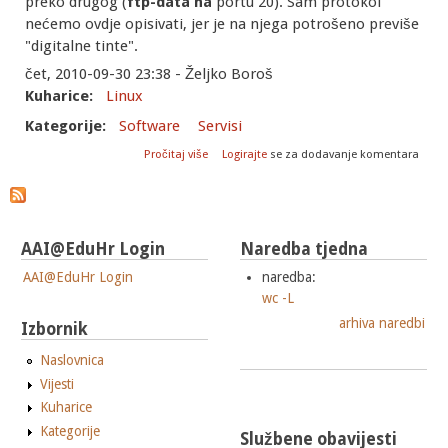
preko drugog (
ftp-data na
portu 20). Sam protokol
nećemo ovdje opisivati, jer je na njega potrošeno previše
"digitalne tinte".
čet, 2010-09-30 23:38 - Željko Boroš
Kuharice:
Linux
Kategorije:
Software
Servisi
o FTPS - konfiguracija SSL/TLS-a u Vsftpd-u
Pročitaj više
Logirajte
se za dodavanje komentara
AAI@EduHr Login
Naredba tjedna
AAI@EduHr Login
naredba:
wc -L
arhiva naredbi
Izbornik
Naslovnica
Vijesti
Kuharice
Kategorije
Službene obavijesti