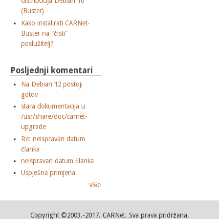
distribucija Debian 10
(Buster)
Kako instalirati CARNet-
Buster na "čisti"
poslužitelj?
Posljednji komentari
Na Debian 12 postoji
gotov
stara dokumentacija u
/usr/share/doc/carnet-
upgrade
Re: neispravan datum
članka
neispravan datum članka
Uspješna primjena
više
Copyright ©2003.-2017. CARNet. Sva prava pridržana.