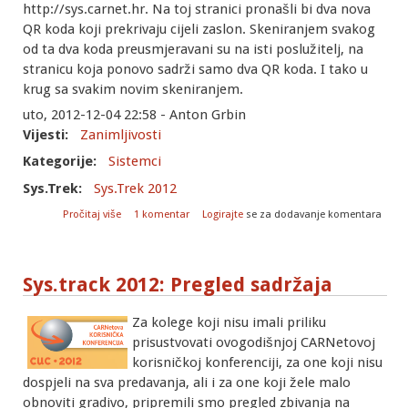
http://sys.carnet.hr. Na toj stranici pronašli bi dva nova
QR koda koji prekrivaju cijeli zaslon. Skeniranjem svakog
od ta dva koda preusmjeravani su na isti poslužitelj, na
stranicu koja ponovo sadrži samo dva QR koda. I tako u
krug sa svakim novim skeniranjem.
uto, 2012-12-04 22:58 - Anton Grbin
Vijesti:
Zanimljivosti
Kategorije:
Sistemci
Sys.Trek:
Sys.Trek 2012
o Nagradna igra na sys.tracku ovogodišnjeg CUC-a
Pročitaj više
1 komentar
Logirajte
se za dodavanje komentara
Sys.track 2012: Pregled sadržaja
Za kolege koji nisu imali priliku
prisustvovati ovogodišnjoj CARNetovoj
korisničkoj konferenciji, za one koji nisu
dospjeli na sva predavanja, ali i za one koji žele malo
obnoviti gradivo, pripremili smo pregled zbivanja na