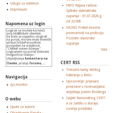
Usluge za sistemce
INFO Najava radova -
Impressum
Splitsko-dalmatinska
zupanija - 01.07.2026.g.
od 22:00h
Napomena uz login
VAZNO Prekid mrezne
Logirati se možete koristeći
povezanosti na podrucju
svoj AAI@EduHr identitet.
Da biste se uspješno ulogirali
Pozesko-slavonske
na portal, morate imati imenički
atribut hrEduPersonRole
zupanije
postavljen na vrijednost
"CARNet sistem inženjer"
Više
Logiranjem na portal dobivate
mogućnost čitanja i
objavljivanja
komentara na
CERT RSS
članke
, pristup
forumu
, ...
Trenažni kamp etičkog
hakiranja u Beču
Navigacija
Upozorenje: prijevare
sys.monitor
povezane s rezervacijama
smještaja putem Bookinga
Savjeti Nacionalnog CERT-
O webu
a za zaštitu u slučaju
Upute za autore
curenja podataka
Objavljivanje članaka -