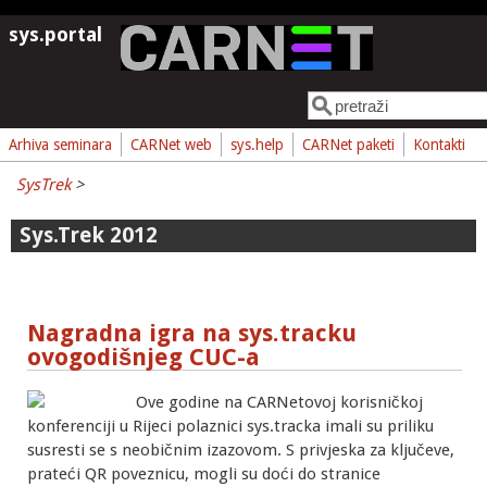
Skoči na glavni sadržaj
sys.portal
Pretraga
Obrazac pretrage
Arhiva seminara
CARNet web
sys.help
CARNet paketi
Kontakti
SysTrek
>
Sys.Trek 2012
Nagradna igra na sys.tracku
ovogodišnjeg CUC-a
Ove godine na CARNetovoj korisničkoj
konferenciji u Rijeci polaznici sys.tracka imali su priliku
susresti se s neobičnim izazovom. S privjeska za ključeve,
prateći QR poveznicu, mogli su doći do stranice