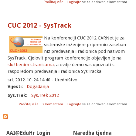
o CUC 2012: Najbolji systrack do sada!
Pročitaj više
Logirajte
se za dodavanje komentara
CUC 2012 - SysTrack
Na konferenciji CUC 2012 CARNet je za
sistemske inženjere pripremio zaseban
niz predavanja i radionica pod nazivom
SysTrack. Cjelovit program konferencije objavljen je na
službenim stranicama
, a ovdje ćemo vas upoznati s
rasporedom predavanja i radionica SysTracka.
sri, 2012-10-24 14:40 - Uredništvo
Vijesti:
Događanja
Sys.Trek:
Sys.Trek 2012
o CUC 2012 - SysTrack
Pročitaj više
2 komentara
Logirajte
se za dodavanje komentara
AAI@EduHr Login
Naredba tjedna