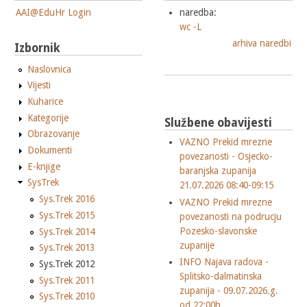
AAI@EduHr Login
naredba:
wc -L
arhiva naredbi
Izbornik
Naslovnica
Vijesti
Kuharice
Kategorije
Službene obavijesti
Obrazovanje
VAZNO Prekid mrezne
Dokumenti
povezanosti - Osjecko-
E-knjige
baranjska zupanija
SysTrek
21.07.2026 08:40-09:15
Sys.Trek 2016
VAZNO Prekid mrezne
Sys.Trek 2015
povezanosti na podrucju
Pozesko-slavonske
Sys.Trek 2014
zupanije
Sys.Trek 2013
INFO Najava radova -
Sys.Trek 2012
Splitsko-dalmatinska
Sys.Trek 2011
zupanija - 09.07.2026.g.
Sys.Trek 2010
od 22:00h