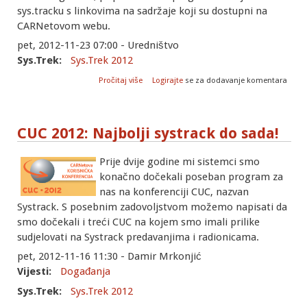
sys.tracku s linkovima na sadržaje koji su dostupni na
CARNetovom webu.
pet, 2012-11-23 07:00 - Uredništvo
Sys.Trek:
Sys.Trek 2012
o Sys.track 2012: Pregled sadržaja
Pročitaj više
Logirajte
se za dodavanje komentara
CUC 2012: Najbolji systrack do sada!
Prije dvije godine mi sistemci smo
konačno dočekali poseban program za
nas na konferenciji CUC, nazvan
Systrack. S posebnim zadovoljstvom možemo napisati da
smo dočekali i treći CUC na kojem smo imali prilike
sudjelovati na Systrack predavanjima i radionicama.
pet, 2012-11-16 11:30 - Damir Mrkonjić
Vijesti:
Događanja
Sys.Trek:
Sys.Trek 2012