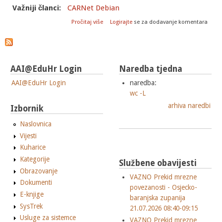
Važniji članci:
CARNet Debian
o Objavljena je CARNET-ova distribucija
Pročitaj više
Logirajte
se za dodavanje komentara
Debian 9 (Stretch)
AAI@EduHr Login
Naredba tjedna
AAI@EduHr Login
naredba:
wc -L
arhiva naredbi
Izbornik
Naslovnica
Vijesti
Kuharice
Kategorije
Službene obavijesti
Obrazovanje
VAZNO Prekid mrezne
Dokumenti
povezanosti - Osjecko-
E-knjige
baranjska zupanija
SysTrek
21.07.2026 08:40-09:15
Usluge za sistemce
VAZNO Prekid mrezne