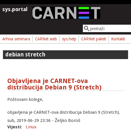
Skoči na glavni sadržaj
sys.portal
Pretraga
Obrazac pretrage
Arhiva seminara
CARNet web
sys.help
CARNet paketi
Kontakti
debian stretch
Objavljena je CARNET-ova
distribucija Debian 9 (Stretch)
Poštovani kolege,
objavljena je CARNET-ova distribucija Debian 9 (Stretch).
sub, 2019-06-29 23:36 - Željko Boroš
Vijesti:
Linux