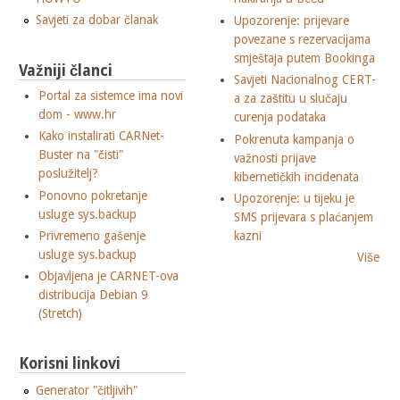
Savjeti za dobar članak
Upozorenje: prijevare
povezane s rezervacijama
smještaja putem Bookinga
Važniji članci
Savjeti Nacionalnog CERT-
Portal za sistemce ima novi
a za zaštitu u slučaju
dom - www.hr
curenja podataka
Kako instalirati CARNet-
Pokrenuta kampanja o
Buster na "čisti"
važnosti prijave
poslužitelj?
kibernetičkih incidenata
Ponovno pokretanje
Upozorenje: u tijeku je
usluge sys.backup
SMS prijevara s plaćanjem
Privremeno gašenje
kazni
usluge sys.backup
Više
Objavljena je CARNET-ova
distribucija Debian 9
(Stretch)
Korisni linkovi
Generator "čitljivih"