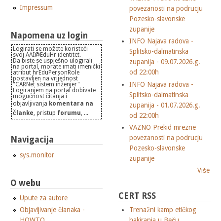
Impressum
povezanosti na podrucju
Pozesko-slavonske
zupanije
Napomena uz login
INFO Najava radova -
Logirati se možete koristeći
Splitsko-dalmatinska
svoj AAI@EduHr identitet.
Da biste se uspješno ulogirali
zupanija - 09.07.2026.g.
na portal, morate imati imenički
od 22:00h
atribut hrEduPersonRole
postavljen na vrijednost
INFO Najava radova -
"CARNet sistem inženjer"
Logiranjem na portal dobivate
Splitsko-dalmatinska
mogućnost čitanja i
objavljivanja
komentara na
zupanija - 01.07.2026.g.
članke
, pristup
forumu
, ...
od 22:00h
VAZNO Prekid mrezne
povezanosti na podrucju
Navigacija
Pozesko-slavonske
sys.monitor
zupanije
Više
O webu
CERT RSS
Upute za autore
Objavljivanje članaka -
Trenažni kamp etičkog
HOWTO
hakiranja u Beču