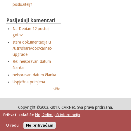
poslužitelj?
Posljednji komentari
Na Debian 12 postoji
gotov
stara dokumentacija u
/usr/share/doc/carnet-
upgrade
Re: neispravan datum
članka
neispravan datum članka
Uspješna primjena
više
Copyright ©2003.-2017. CARNet. Sva prava pridržana.
Mail to portal-team(at)CARNet.hr
Ne, želim još informacija
Prihvati kolačiće
Google+
U redu
Ne prihvaćam