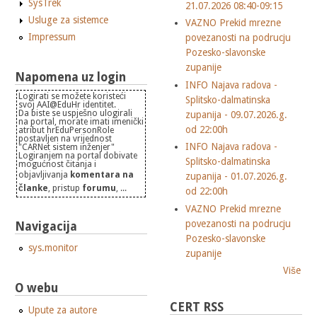
SysTrek
21.07.2026 08:40-09:15
Usluge za sistemce
VAZNO Prekid mrezne
Impressum
povezanosti na podrucju
Pozesko-slavonske
zupanije
Napomena uz login
INFO Najava radova -
Logirati se možete koristeći
Splitsko-dalmatinska
svoj AAI@EduHr identitet.
Da biste se uspješno ulogirali
zupanija - 09.07.2026.g.
na portal, morate imati imenički
od 22:00h
atribut hrEduPersonRole
postavljen na vrijednost
INFO Najava radova -
"CARNet sistem inženjer"
Logiranjem na portal dobivate
Splitsko-dalmatinska
mogućnost čitanja i
objavljivanja
komentara na
zupanija - 01.07.2026.g.
članke
, pristup
forumu
, ...
od 22:00h
VAZNO Prekid mrezne
povezanosti na podrucju
Navigacija
Pozesko-slavonske
sys.monitor
zupanije
Više
O webu
CERT RSS
Upute za autore