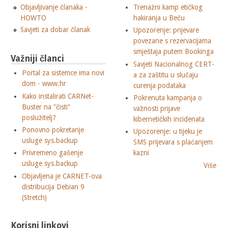
Objavljivanje članaka -
Trenažni kamp etičkog
HOWTO
hakiranja u Beču
Savjeti za dobar članak
Upozorenje: prijevare
povezane s rezervacijama
smještaja putem Bookinga
Važniji članci
Savjeti Nacionalnog CERT-
Portal za sistemce ima novi
a za zaštitu u slučaju
dom - www.hr
curenja podataka
Kako instalirati CARNet-
Pokrenuta kampanja o
Buster na "čisti"
važnosti prijave
poslužitelj?
kibernetičkih incidenata
Ponovno pokretanje
Upozorenje: u tijeku je
usluge sys.backup
SMS prijevara s plaćanjem
Privremeno gašenje
kazni
usluge sys.backup
Više
Objavljena je CARNET-ova
distribucija Debian 9
(Stretch)
Korisni linkovi