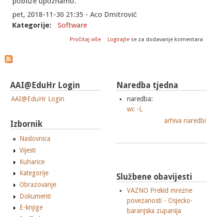
pobliže upoznamo.
pet, 2018-11-30 21:35 - Aco Dmitrović
Kategorije:
Software
o Active@DiskEditor - instalacija i prvi
Pročitaj više
Logirajte
se za dodavanje komentara
koraci
AAI@EduHr Login
Naredba tjedna
AAI@EduHr Login
naredba:
wc -L
arhiva naredbi
Izbornik
Naslovnica
Vijesti
Kuharice
Kategorije
Službene obavijesti
Obrazovanje
VAZNO Prekid mrezne
Dokumenti
povezanosti - Osjecko-
E-knjige
baranjska zupanija