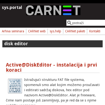
Skoči na glavni sadržaj
sys.portal
Pretraga
Obrazac pretrage
Arhiva seminara
CARNet web
sys.help
CARNet paketi
Kontakti
disk editor
Active@DiskEditor - instalacija i prvi
koraci
Istražujući strukturu FAT file systema,
spomenuli smo alat kojim možemo proučavati
i editirati sadržaj diskova, hex editor pod
nazivom Active@DiskEditor. Alat je freeware,
čime nam postaje još zanimljiviji, pa je red da se s njime