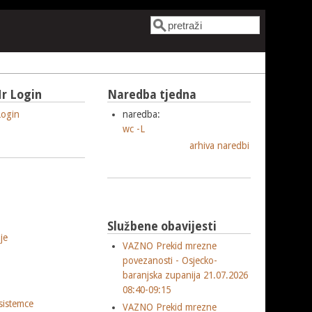
Pretraga
Obrazac pretrage
r Login
Naredba tjedna
ogin
naredba:
wc -L
arhiva naredbi
Službene obavijesti
je
VAZNO Prekid mrezne
povezanosti - Osjecko-
baranjska zupanija 21.07.2026
08:40-09:15
sistemce
VAZNO Prekid mrezne