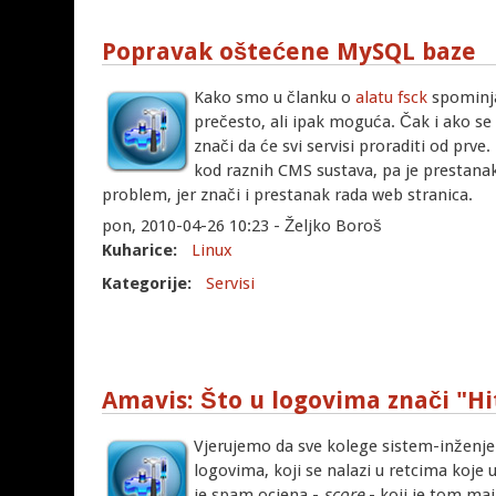
Popravak oštećene MySQL baze
Kako smo u članku o
alatu fsck
spominja
prečesto, ali ipak moguća. Čak i ako se
znači da će svi servisi proraditi od prve
kod raznih CMS sustava, pa je prestana
problem, jer znači i prestanak rada web stranica.
pon, 2010-04-26 10:23 - Željko Boroš
Kuharice:
Linux
Kategorije:
Servisi
Amavis: Što u logovima znači "Hit
Vjerujemo da sve kolege sistem-inženjer
logovima, koji se nalazi u retcima koje u
je spam ocjena -
score
- koji je tom ma