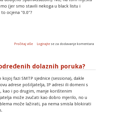
o (jer smo stavili nekoga u black listu i
i to ocjena "0.0"?
o Amavis: Što u logovima znači "Hits: -"?
Pročitaj više
Logirajte
se za dodavanje komentara
 određenih dolaznih poruka?
o kojoj fazi SMTP sjednice (sessiona), dakle
ovu adrese pošiljatelja, IP adresi ili domeni s
ja, kao i po drugim, manje korištenim
ljatelja može zvučati kao dobro mjerilo, no u
oblema može lažirati, pa nema smisla blokirati
m.