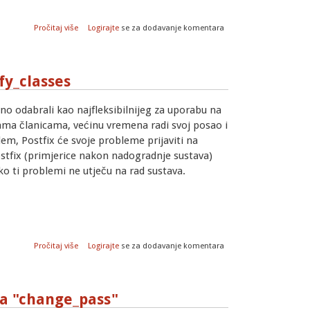
o Postfix: kako zabraniti primanje određenih dolaznih poruka
Pročitaj više
Logirajte
se za dodavanje komentara
fy_classes
no odabrali kao najfleksibilnijeg za uporabu na
ma članicama, većinu vremena radi svoj posao i
lem, Postfix će svoje probleme prijaviti na
stfix (primjerice nakon nadogradnje sustava)
ko ti problemi ne utječu na rad sustava.
o Postfix: značenje parametra notify_classes
Pročitaj više
Logirajte
se za dodavanje komentara
na "change_pass"