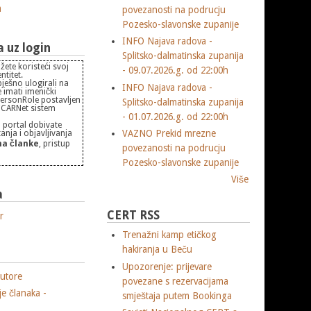
m
povezanosti na podrucju
Pozesko-slavonske zupanije
INFO Najava radova -
uz login
Splitsko-dalmatinska zupanija
žete koristeći svoj
- 09.07.2026.g. od 22:00h
titet.
pješno ulogirali na
INFO Najava radova -
 imati imenički
PersonRole postavljen
Splitsko-dalmatinska zupanija
 "CARNet sistem
- 01.07.2026.g. od 22:00h
 portal dobivate
VAZNO Prekid mrezne
nja i objavljivanja
a članke
, pristup
povezanosti na podrucju
Pozesko-slavonske zupanije
Više
a
CERT RSS
r
Trenažni kamp etičkog
hakiranja u Beču
Upozorenje: prijevare
utore
povezane s rezervacijama
je članaka -
smještaja putem Bookinga