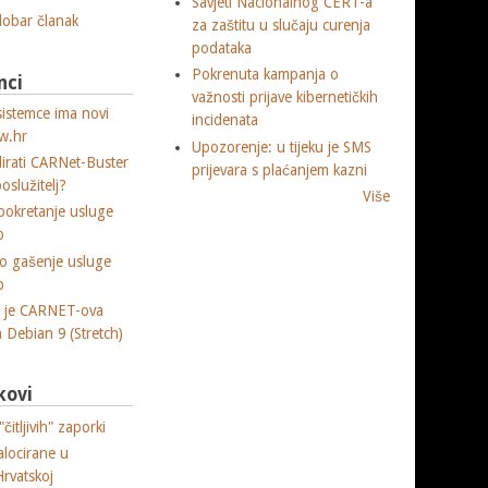
Savjeti Nacionalnog CERT-a
 dobar članak
za zaštitu u slučaju curenja
podataka
Pokrenuta kampanja o
nci
važnosti prijave kibernetičkih
sistemce ima novi
incidenata
w.hr
Upozorenje: u tijeku je SMS
lirati CARNet-Buster
prijevara s plaćanjem kazni
poslužitelj?
Više
okretanje usluge
p
o gašenje usluge
p
a je CARNET-ova
ja Debian 9 (Stretch)
kovi
čitljivih" zaporki
alocirane u
Hrvatskoj