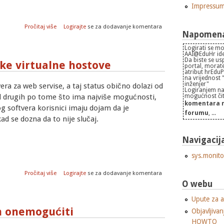
Impressu
o Logovi
Pročitaj više
Logirajte
se za dodavanje komentara
Napomena 
Logirati se mo
AAI@EduHr iden
Da biste se us
ke virtualne hostove
portal, morate
atribut hrEdu
na vrijednost
inženjer"
era za web servise, a taj status obično dolazi od
Logiranjem na
 od drugih po tome što ima najviše mogućnosti,
mogućnost čita
komentara n
kvog softvera korisnici imaju dojam da je
forumu
, ...
d se dozna da to nije slučaj.
Navigacij
sys.monito
o Apache: SSL ne podržava višestruke virtualne hostove
Pročitaj više
Logirajte
se za dodavanje komentara
O webu
Upute za a
ih onemogućiti
Objavljivan
HOWTO