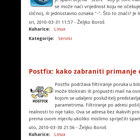
se može naći vrijednost koju ne očekujem
slično), ili jednostavno oznaka "-". Što to znači? Je l
sri, 2010-03-31 11:57 - Željko Boroš
Kuharice:
Linux
Kategorije:
Servisi
Postfix: kako zabraniti primanje
Postfix podržava filtriranje poruka u bil
može blokirati ili propustiti mail na osn
kojom se udaljeni poslužitelj predstavl
parametrima. Filtriranje po adresi poši
realnosti to nije tako. Ova se adresa bez ikakvih pr
prema ovom mjerilu ukoliko mislimo spriječiti spa
uto, 2010-03-30 21:56 - Željko Boroš
Kuharice:
Linux