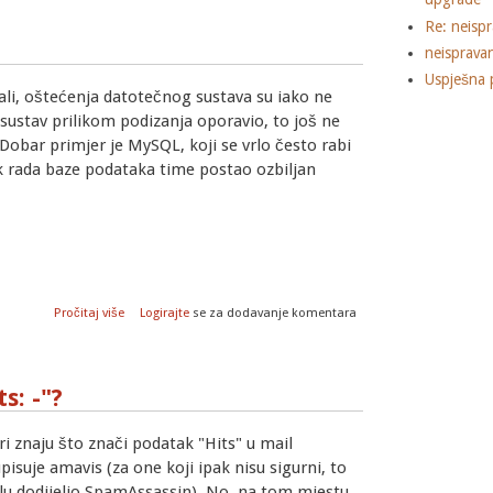
Re: neisp
neisprava
Uspješna 
li, oštećenja datotečnog sustava su iako ne
 sustav prilikom podizanja oporavio, to još ne
. Dobar primjer je MySQL, koji se vrlo često rabi
k rada
baze podataka
time postao ozbiljan
o Popravak oštećene MySQL baze
Pročitaj više
Logirajte
se za dodavanje komentara
s: -"?
i znaju što znači podatak "Hits" u mail
pisuje amavis (za one koji ipak nisu sigurni, to
ilu dodijelio SpamAssassin). No, na tom mjestu