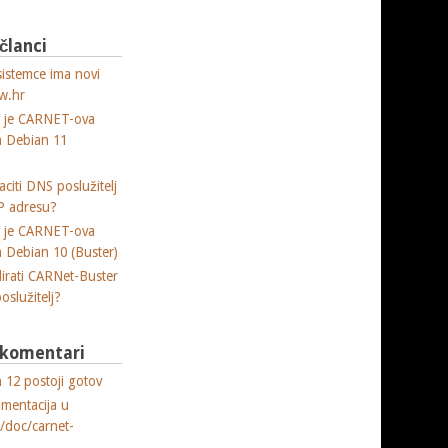
 članci
sistemce ima novi
w.hr
a je CARNET-ova
ja Debian 11
citi DNS poslužitelj
P adresu?
a je CARNET-ova
ja Debian 10 (Buster)
lirati CARNet-Buster
poslužitelj?
i komentari
 12 postoji gotov
umentacija u
e/doc/carnet-