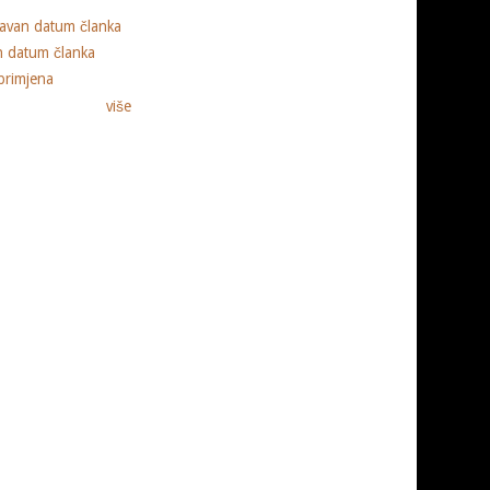
ravan datum članka
n datum članka
primjena
više