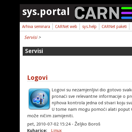
Skoči na glavni sadržaj
sys.portal
Arhiva seminara
CARNet web
sys.help
CARNet paketi
Servisi
>
Servisi
Logovi
Logovi su nezamjenljivi dio gotovo sva
pronaći sve relevantne informacije o pro
njihova kontrola jedna od stvari koju s
U tome nam mogu pomoći alati poput OSS
može ničim zamijeniti.
pet, 2010-07-02 15:24 - Željko Boroš
Kuharice:
Linux