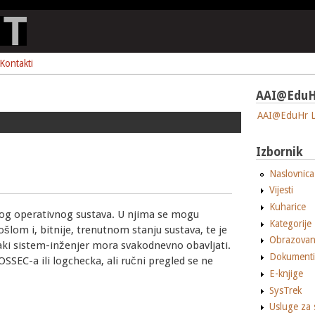
Kontakti
AAI@EduH
AAI@EduHr L
Izbornik
Naslovnica
Vijesti
Kuharice
kog operativnog sustava. U njima se mogu
Kategorije
šlom i, bitnije, trenutnom stanju sustava, te je
Obrazovan
vaki sistem-inženjer mora svakodnevno obavljati.
Dokumenti
EC-a ili logchecka, ali ručni pregled se ne
E-knjige
SysTrek
Usluge za 