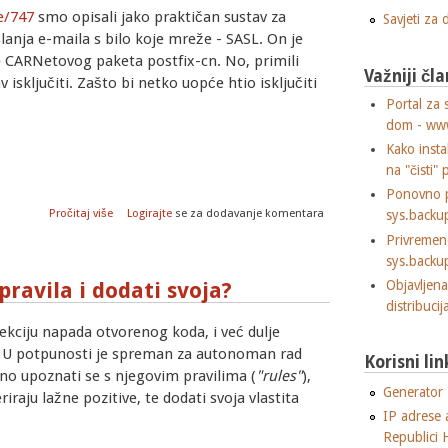
e/747
smo opisali jako praktičan sustav za
Savjeti za
slanja e-maila s bilo koje mreže - SASL. On je
e CARNetovog paketa postfix-cn. No, primili
Važniji čla
isključiti. Zašto bi netko uopće htio isključiti
Portal za 
dom - ww
Kako insta
na "čisti" 
Ponovno p
o SASL: Brute force napadi i kako ih onemogućiti
Pročitaj više
Logirajte
se za dodavanje komentara
sys.backu
Privremen
sys.backu
Objavljen
ravila i dodati svoja?
distribuci
ekciju napada otvorenog koda, i već dulje
. U potpunosti je spreman za autonoman rad
Korisni lin
jno upoznati se s njegovim pravilima (
"rules"
),
Generator "
riraju lažne pozitive, te dodati svoja vlastita
IP adrese 
Republici 