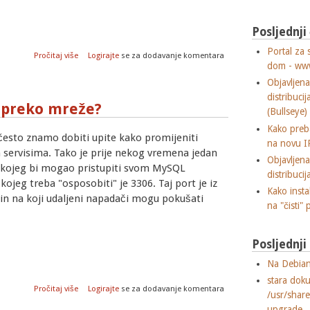
Posljednji
Portal za 
o OSSEC: Kako ignorirati ugrađena pravila i dodati svoja?
Pročitaj više
Logirajte
se za dodavanje komentara
dom - ww
Objavljen
distribuci
 preko mreže?
(Bullseye)
Kako preba
esto znamo dobiti upite kako promijeniti
na novu I
 servisima. Tako je prije nekog vremena jedan
Objavljen
o kojeg bi mogao pristupiti svom MySQL
distribuci
 kojeg treba "osposobiti" je 3306. Taj port je iz
Kako insta
čin na koji udaljeni napadači mogu pokušati
na "čisti" 
Posljednj
Na Debian
stara dok
o Kako omogućiti pristup MySQL-u preko mreže?
Pročitaj više
Logirajte
se za dodavanje komentara
/usr/shar
upgrade