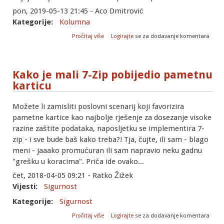
pon, 2019-05-13 21:45 - Aco Dmitrović
Kategorije:
Kolumna
o Kako se primjenjuje GDPR?
Pročitaj više
Logirajte
se za dodavanje komentara
Kako je mali 7-Zip pobijedio pametnu
karticu
Možete li zamisliti poslovni scenarij koji favorizira
pametne kartice kao najbolje rješenje za dosezanje visoke
razine zaštite podataka, naposljetku se implementira 7-
zip - i sve bude baš kako treba?! Tja, čujte, ili sam - blago
meni - jaaako promućuran ili sam napravio neku gadnu
"grešku u koracima". Priča ide ovako...
čet, 2018-04-05 09:21 - Ratko Žižek
Vijesti:
Sigurnost
Kategorije:
Sigurnost
o Kako je mali 7-Zip pobijedio pametnu
Pročitaj više
Logirajte
se za dodavanje komentara
karticu