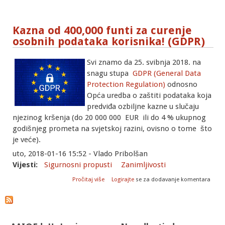
Kazna od 400,000 funti za curenje
osobnih podataka korisnika! (GDPR)
Svi znamo da 25. svibnja 2018. na
snagu stupa
GDPR (General Data
Protection Regulation)
odnosno
Opća uredba o zaštiti podataka koja
predviđa ozbiljne kazne u slučaju
njezinog kršenja (do 20 000 000 EUR ili do 4 % ukupnog
godišnjeg prometa na svjetskoj razini, ovisno o tome što
je veće).
uto, 2018-01-16 15:52 - Vlado Pribolšan
Vijesti:
Sigurnosni propusti
Zanimljivosti
o Kazna od 400,000 funti za curenje
Pročitaj više
Logirajte
se za dodavanje komentara
osobnih podataka korisnika! (GDPR)