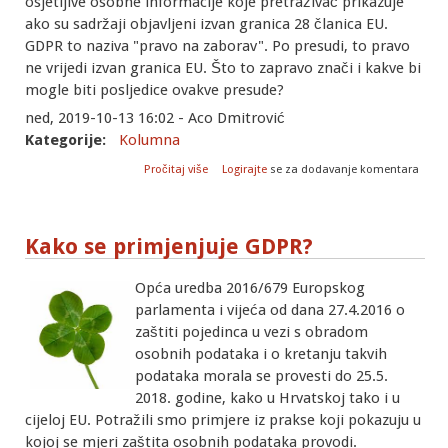
osjetljive osobne informacije koje pretraživač prikazuje
ako su sadržaji objavljeni izvan granica 28 članica EU.
GDPR to naziva "pravo na zaborav". Po presudi, to pravo
ne vrijedi izvan granica EU. Što to zapravo znači i kakve bi
mogle biti posljedice ovakve presude?
ned, 2019-10-13 16:02 - Aco Dmitrović
Kategorije:
Kolumna
o Pravo na zaborav
Pročitaj više
Logirajte
se za dodavanje komentara
Kako se primjenjuje GDPR?
Opća uredba 2016/679 Europskog
parlamenta i vijeća od dana 27.4.2016 o
zaštiti pojedinca u vezi s obradom
osobnih podataka i o kretanju takvih
podataka morala se provesti do 25.5.
2018. godine, kako u Hrvatskoj tako i u
cijeloj EU. Potražili smo primjere iz prakse koji pokazuju u
kojoj se mjeri zaštita osobnih podataka provodi.