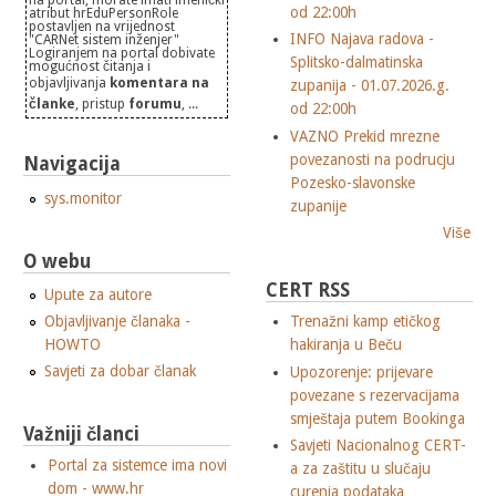
od 22:00h
atribut hrEduPersonRole
postavljen na vrijednost
INFO Najava radova -
"CARNet sistem inženjer"
Logiranjem na portal dobivate
Splitsko-dalmatinska
mogućnost čitanja i
objavljivanja
komentara na
zupanija - 01.07.2026.g.
članke
, pristup
forumu
, ...
od 22:00h
VAZNO Prekid mrezne
povezanosti na podrucju
Navigacija
Pozesko-slavonske
sys.monitor
zupanije
Više
O webu
CERT RSS
Upute za autore
Objavljivanje članaka -
Trenažni kamp etičkog
HOWTO
hakiranja u Beču
Savjeti za dobar članak
Upozorenje: prijevare
povezane s rezervacijama
smještaja putem Bookinga
Važniji članci
Savjeti Nacionalnog CERT-
Portal za sistemce ima novi
a za zaštitu u slučaju
dom - www.hr
curenja podataka