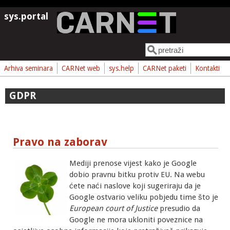
Skoči na glavni sadržaj
sys.portal
Pretraga
Obrazac pretrage
Arhiva seminara
CARNet web
sys.help
CARNet paketi
Kontakti
GDPR
Pravo na zaborav
Mediji prenose vijest kako je Google
dobio pravnu bitku protiv EU. Na webu
ćete naći naslove koji sugeriraju da je
Google ostvario veliku pobjedu time što je
European court of Justice
presudio da
Google ne mora ukloniti poveznice na