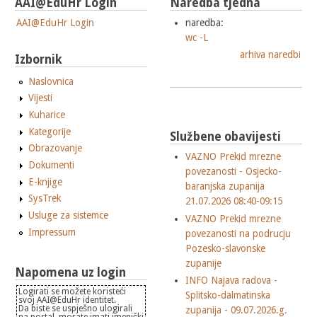
AAI@EduHr Login
Naredba tjedna
AAI@EduHr Login
naredba:
wc -L
arhiva naredbi
Izbornik
Naslovnica
Vijesti
Kuharice
Kategorije
Službene obavijesti
Obrazovanje
VAZNO Prekid mrezne
Dokumenti
povezanosti - Osjecko-
E-knjige
baranjska zupanija
SysTrek
21.07.2026 08:40-09:15
Usluge za sistemce
VAZNO Prekid mrezne
Impressum
povezanosti na podrucju
Pozesko-slavonske
zupanije
Napomena uz login
INFO Najava radova -
Logirati se možete koristeći
Splitsko-dalmatinska
svoj AAI@EduHr identitet.
Da biste se uspješno ulogirali
zupanija - 09.07.2026.g.
na portal, morate imati imenički