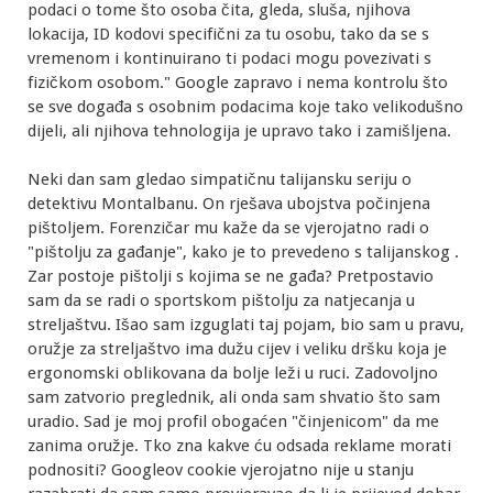
podaci o tome što osoba čita, gleda, sluša, njihova
lokacija, ID kodovi specifični za tu osobu, tako da se s
vremenom i kontinuirano ti podaci mogu povezivati s
fizičkom osobom." Google zapravo i nema kontrolu što
se sve događa s osobnim podacima koje tako velikodušno
dijeli, ali njihova tehnologija je upravo tako i zamišljena.
Neki dan sam gledao simpatičnu talijansku seriju o
detektivu Montalbanu. On rješava ubojstva počinjena
pištoljem. Forenzičar mu kaže da se vjerojatno radi o
"pištolju za gađanje", kako je to prevedeno s talijanskog .
Zar postoje pištolji s kojima se ne gađa? Pretpostavio
sam da se radi o sportskom pištolju za natjecanja u
streljaštvu. Išao sam izguglati taj pojam, bio sam u pravu,
oružje za streljaštvo ima dužu cijev i veliku dršku koja je
ergonomski oblikovana da bolje leži u ruci. Zadovoljno
sam zatvorio preglednik, ali onda sam shvatio što sam
uradio. Sad je moj profil obogaćen "činjenicom" da me
zanima oružje. Tko zna kakve ću odsada reklame morati
podnositi? Googleov cookie vjerojatno nije u stanju