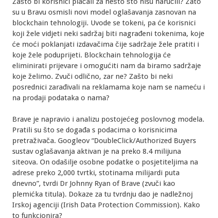
Zašto bi korisnici plaćali za nešto što nisu naručili? Zato
su u Bravu osmisli novi model oglašavanja zasnovan na
blockchain tehnologiji. Uvode se tokeni, pa će korisnici
koji žele vidjeti neki sadržaj biti nagrađeni tokenima, koje
će moći poklanjati izdavačima čije sadržaje žele pratiti i
koje žele poduprijeti. Blockchain tehnologija će
eliminirati prijevare i omogućiti nam da biramo sadržaje
koje želimo. Zvuči odlično, zar ne? Zašto bi neki
posrednici zarađivali na reklamama koje nam se nameću i
na prodaji podataka o nama?
Brave je napravio i analizu postojećeg poslovnog modela.
Pratili su što se događa s podacima o korisnicima
pretraživača. Googleov “DoubleClick/Authorized Buyers
sustav oglašavanja aktivan je na preko 8.4 milijuna
siteova. On odašilje osobne podatke o posjetiteljima na
adrese preko 2,000 tvrtki, stotinama milijardi puta
dnevno”, tvrdi Dr Johnny Ryan of Brave (zvuči kao
plemićka titula). Dokaze za tu tvrdnju dao je nadležnoj
Irskoj agenciji (Irish Data Protection Commission). Kako
to funkcionira?