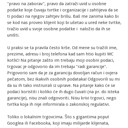
"pravo na zaborav", pravo da zatraži uvid u osobne
podatke koje čuvaju tvrtke i organizacije i zahtijeva da se
ti podaci na njegov zahtjev brišu. Baš me zanima kako bi
se kod nas proveo klijent koji bi ušetao u ured neke tvrtke,
tražio uvid u svoje osobne podatke i naložio da ih se
uništi.
U praksi se ta pravila često krše. Od mene su tražili ime,
prezime, adresu i broj telefona kad sam htio kupiti WC
kotlić! Na pitanje zašto im trebaju moji osobni podaci,
trgovac je odgovorio da im trebaju "radi garancije".
Prigovorio sam da je za garanciju dovoljan račun i ovjera
pečatom, bez ikakvih osobnih podataka! Odgovorili su mi
da su ih tako instruirali iz uprave. Na pitanje kako će se
podaci koristiti i koliko će ih dugo čuvati (na pr. do isteka
garancije), nisu znali odgovoriti. Nisu krivi trgovci, nego
tvrtka koja ih nije informirala o zakonskoj regulativi.
Toliko o lokalnim trgovcima. Što s gigantima poput
Googlea ili Facebooka, koji imaju milijarde klijenata,