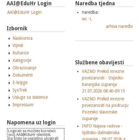
AAI@EduHr Login
Naredba tjedna
AAI@EduHr Login
naredba:
wc -L
arhiva naredbi
Izbornik
Naslovnica
Vijesti
Kuharice
Kategorije
Službene obavijesti
Obrazovanje
VAZNO Prekid mrezne
Dokumenti
povezanosti - Osjecko-
E-knjige
baranjska zupanija
SysTrek
21.07.2026 08:40-09:15
Usluge za sistemce
VAZNO Prekid mrezne
Impressum
povezanosti na podrucju
Pozesko-slavonske
zupanije
Napomena uz login
INFO Najava radova -
Logirati se možete koristeći
Splitsko-dalmatinska
svoj AAI@EduHr identitet.
Da biste se uspješno ulogirali
zupanija - 09.07.2026.g.