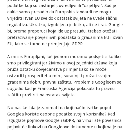
podatke koji su zastarjeli, uvredljivi ili "osjetljivi". Sud je
dakle samo presudio da Europski standardi ne mogu
vrijediti izvan EU sve dok ostatak svijeta ne uvede sličnu
regulativu. Ukratko, izgubljena je bitka, ali ne i rat. Google
bi, prema preporuci koja ide uz presudu, trebao otežati
pretraživanje povjerljivih podataka o građanima EU i izvan
EU, iako se tamo ne primjenjuje GDPR.
A mi se, Europljani, još jednom moramo podsjetiti koliko
smo privilegirani jer živimo u ovoj zajednici država koja
pruža ostatku čovječanstva primjer kako se može
ostvariti prosperitet u miru, suradnji i pružati svojim
građanima dobru pravnu zaštitu. Problem s Googleom se
dogodio kad je Francuska Agencija pokušala tu pravnu
zaštitu proširiti na ostatak svijeta.
No nas će i dalje zanimati na koji način tvrtke poput
Googlea koriste osobne podatke svojih korisnika? Kad
izguglate pojmove Google i GDPR, na vrhu liste poveznica
pojavit će linkovi na Googleove dokumente u kojima je na