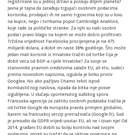
registrirane su u jednoj državi a posluju diljem planeta?
Javna je tajna da zarađuju trgujući osobnim podacima
korisnika, prodajući ih ne samo trgovcima koji su u lovu
na kupce, nego i tvrtkama poput Cambridge Analitice,
koje rade za političke stranke. Za njih su naši osobni
podaci pravo blago na kojem se može dobro profitirati.
Tržišna vrijednost Facebooka procijenjena je na 475
milijardi dolara, a dobit im raste 38% godišnje. Što može
jedan mali korisnik iz Hrvatske tražiti od tvrtke čija je
dobit veća od BDP-a cijele Hrvatske? Za svoje se
stanovnike pravnim sredstvima zalaže EU, ali eto, sudeći
prema novinskim napisima, izgubila je bitku protiv
Googlea. No ako pažljivo čitamo tekst ispod
bombastičnog naslova, ispada da bitka nije posve
izgubljena. U slučaju spomenutog sudskog spora
Francuska agencija za zaštitu osobnih podataka tražila je
od tvrtke Google da europska pravila primjeni globalno,
barem na francuskoj verziji pretraživača (Google.fr). Sud
je presudio da GDPR vrijedi unutar EU, ali ne i izvan nje! Od
2014. građani EU dobili su bolju kontrolu nad svojim
podacima, mogli su tražiti da se uklone poveznice na