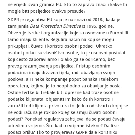
ne vrijedi izvan granica EU. Što to zapravo znači i kakve bi
mogle biti posljedice ovakve presude?
GDPR je regulativa EU koja je na snazi od 2018., kada je
zamijenila
Data Protection Directive
iz 1995. godine.
Obvezuje tvrtke i organizacije koje su osnovane u Europi ili
tamo imaju klijente. Regulira način na koji se mogu
prikupljati, čuvati i koristiti osobni podaci. Ukratko,
osobni podaci su vlasništvo osobe, to je osnovni postulat
koji često zaboravljamo i olako ga se odričemo, bez
pravog razumijevanja posljedica. Pristup osobnim
podacima imaju državna tijela, radi obavljanja svojih
poslova, ali i neke kompanije poput banaka i telekom
operatera, kojima je to neophodno za obavljanje posla.
Ostale tvrtke bi trebale biti oprezne kad traže osobne
podatke klijenata, objasniti im kako će ih koristiti i
zatražiti od klijenta privolu za to. Jedna od stvari o kojoj se
ne vodi računa je rok do kojeg se smiju čuvati osobni
podaci? Ponekad regulativa zahtijeva da se podaci čuvaju
određeno vrijeme. Što kad to vrijeme istekne? Da li se
podaci brišu? Tko to provjerava? GDPR daje korisniku