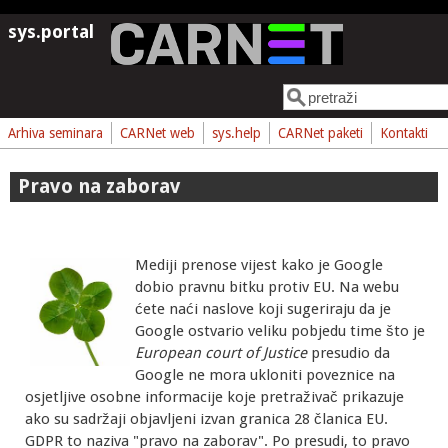
Skoči na glavni sadržaj
sys.portal
Pretraga
Obrazac pretrage
Arhiva seminara
CARNet web
sys.help
CARNet paketi
Kontakti
Pravo na zaborav
Mediji prenose vijest kako je Google
dobio pravnu bitku protiv EU. Na webu
ćete naći naslove koji sugeriraju da je
Google ostvario veliku pobjedu time što je
European court of Justice
presudio da
Google ne mora ukloniti poveznice na
osjetljive osobne informacije koje pretraživač prikazuje
ako su sadržaji objavljeni izvan granica 28 članica EU.
GDPR to naziva "pravo na zaborav". Po presudi, to pravo