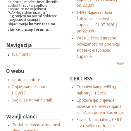
na portal, morate imati imenički
od 22:00h
atribut hrEduPersonRole
postavljen na vrijednost
INFO Najava radova -
"CARNet sistem inženjer"
Logiranjem na portal dobivate
Splitsko-dalmatinska
mogućnost čitanja i
objavljivanja
komentara na
zupanija - 01.07.2026.g.
članke
, pristup
forumu
, ...
od 22:00h
VAZNO Prekid mrezne
povezanosti na podrucju
Navigacija
Pozesko-slavonske
sys.monitor
zupanije
Više
O webu
CERT RSS
Upute za autore
Objavljivanje članaka -
Trenažni kamp etičkog
HOWTO
hakiranja u Beču
Savjeti za dobar članak
Upozorenje: prijevare
povezane s rezervacijama
smještaja putem Bookinga
Važniji članci
Savjeti Nacionalnog CERT-
Portal za sistemce ima novi
a za zaštitu u slučaju
dom - www.hr