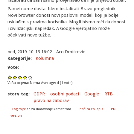
razabrati da sam samo provjeravao da li je prijevod dobar.
Pametnome dosta. Idem instalirati Bravo preglednik.
Novi browser donosi novi poslovni model, koji je bolje
usklađen s pravima korisnika. Mogli bismo reći da donosi
i civilizacijski napredak. A Google vjerojatno može
očekivati nove tužbe.
ned, 2019-10-13 16:02 - Aco Dmitrović
Kategorije:
Kolumna
Vote:
Vaša ocjena:
Nema
Average:
4
(
1
vote)
story_tag:
GDPR
osobni podaci
Google
RTB
pravo na zaborav
Logirajte
se za dodavanje komentara
Inačica za ispis
PDF
version