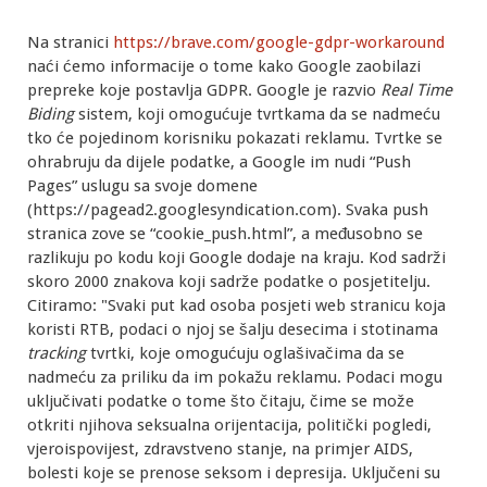
Na stranici
https://brave.com/google-gdpr-workaround
naći ćemo informacije o tome kako Google zaobilazi
prepreke koje postavlja GDPR. Google je razvio
Real Time
Biding
sistem, koji omogućuje tvrtkama da se nadmeću
tko će pojedinom korisniku pokazati reklamu. Tvrtke se
ohrabruju da dijele podatke, a Google im nudi “Push
Pages” uslugu sa svoje domene
(https://pagead2.googlesyndication.com). Svaka push
stranica zove se “cookie_push.html”, a međusobno se
razlikuju po kodu koji Google dodaje na kraju. Kod sadrži
skoro 2000 znakova koji sadrže podatke o posjetitelju.
Citiramo: "Svaki put kad osoba posjeti web stranicu koja
koristi RTB, podaci o njoj se šalju desecima i stotinama
tracking
tvrtki, koje omogućuju oglašivačima da se
nadmeću za priliku da im pokažu reklamu. Podaci mogu
uključivati podatke o tome što čitaju, čime se može
otkriti njihova seksualna orijentacija, politički pogledi,
vjeroispovijest, zdravstveno stanje, na primjer AIDS,
bolesti koje se prenose seksom i depresija. Uključeni su