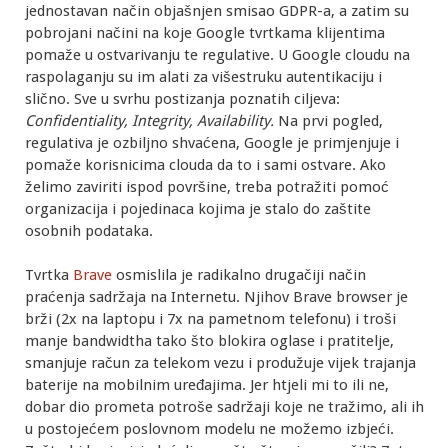
jednostavan način objašnjen smisao GDPR-a, a zatim su
pobrojani načini na koje Google tvrtkama klijentima
pomaže u ostvarivanju te regulative. U Google cloudu na
raspolaganju su im alati za višestruku autentikaciju i
slično. Sve u svrhu postizanja poznatih ciljeva:
Confidentiality, Integrity, Availability.
Na prvi pogled,
regulativa je ozbiljno shvaćena, Google je primjenjuje i
pomaže korisnicima clouda da to i sami ostvare. Ako
želimo zaviriti ispod površine, treba potražiti pomoć
organizacija i pojedinaca kojima je stalo do zaštite
osobnih podataka.
Tvrtka
Brave
osmislila je radikalno drugačiji način
praćenja sadržaja na Internetu. Njihov Brave browser je
brži (2x na laptopu i 7x na pametnom telefonu) i troši
manje bandwidtha tako što blokira oglase i pratitelje,
smanjuje račun za telekom vezu i produžuje vijek trajanja
baterije na mobilnim uređajima. Jer htjeli mi to ili ne,
dobar dio prometa potroše sadržaji koje ne tražimo, ali ih
u postojećem poslovnom modelu ne možemo izbjeći.