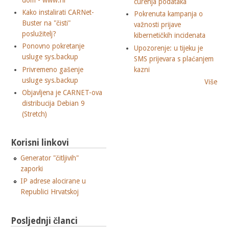
curenja podataka
Kako instalirati CARNet-
Pokrenuta kampanja o
Buster na "čisti"
važnosti prijave
poslužitelj?
kibernetičkih incidenata
Ponovno pokretanje
Upozorenje: u tijeku je
usluge sys.backup
SMS prijevara s plaćanjem
Privremeno gašenje
kazni
usluge sys.backup
Više
Objavljena je CARNET-ova
distribucija Debian 9
(Stretch)
Korisni linkovi
Generator "čitljivih"
zaporki
IP adrese alocirane u
Republici Hrvatskoj
Posljednji članci