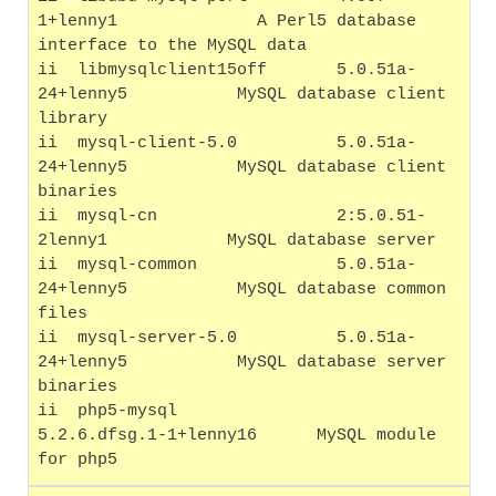
1+lenny1              A Perl5 database 
interface to the MySQL data
ii  libmysqlclient15off       5.0.51a-
24+lenny5           MySQL database client 
library
ii  mysql-client-5.0          5.0.51a-
24+lenny5           MySQL database client 
binaries
ii  mysql-cn                  2:5.0.51-
2lenny1            MySQL database server
ii  mysql-common              5.0.51a-
24+lenny5           MySQL database common 
files
ii  mysql-server-5.0          5.0.51a-
24+lenny5           MySQL database server 
binaries
ii  php5-mysql                
5.2.6.dfsg.1-1+lenny16      MySQL module 
for php5