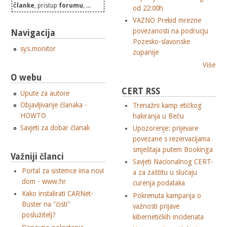
članke
, pristup
forumu
, ...
od 22:00h
VAZNO Prekid mrezne
povezanosti na podrucju
Navigacija
Pozesko-slavonske
sys.monitor
zupanije
Više
O webu
CERT RSS
Upute za autore
Objavljivanje članaka -
Trenažni kamp etičkog
HOWTO
hakiranja u Beču
Savjeti za dobar članak
Upozorenje: prijevare
povezane s rezervacijama
smještaja putem Bookinga
Važniji članci
Savjeti Nacionalnog CERT-
Portal za sistemce ima novi
a za zaštitu u slučaju
dom - www.hr
curenja podataka
Kako instalirati CARNet-
Pokrenuta kampanja o
Buster na "čisti"
važnosti prijave
poslužitelj?
kibernetičkih incidenata