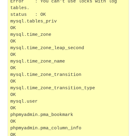
Error    : You can't use locks with log 
tables.
status   : OK
mysql.tables_priv                                  
OK
mysql.time_zone                                    
OK
mysql.time_zone_leap_second                        
OK
mysql.time_zone_name                               
OK
mysql.time_zone_transition                         
OK
mysql.time_zone_transition_type                    
OK
mysql.user                                         
OK
phpmyadmin.pma_bookmark                            
OK
phpmyadmin.pma_column_info                         
OK