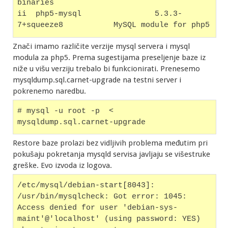
binaries
ii  php5-mysql                5.3.3-
7+squeeze8           MySQL module for php5 
Znači imamo različite verzije mysql servera i mysql
modula za php5. Prema sugestijama preseljenje baze iz
niže u višu verziju trebalo bi funkcionirati. Prenesemo
mysqldump.sql.carnet-upgrade na testni server i
pokrenemo naredbu.
# mysql -u root -p  < 
mysqldump.sql.carnet-upgrade 
Restore baze prolazi bez vidljivih problema međutim pri
pokušaju pokretanja mysqld servisa javljaju se višestruke
greške. Evo izvoda iz logova.
/etc/mysql/debian-start[8043]: 
/usr/bin/mysqlcheck: Got error: 1045: 
Access denied for user 'debian-sys-
maint'@'localhost' (using password: YES) 