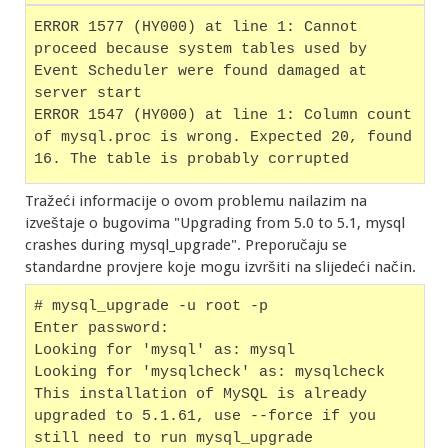
ERROR 1577 (HY000) at line 1: Cannot 
proceed because system tables used by 
Event Scheduler were found damaged at 
server start
ERROR 1547 (HY000) at line 1: Column count 
of mysql.proc is wrong. Expected 20, found 
16. The table is probably corrupted
Tražeći informacije o ovom problemu nailazim na
izveštaje o bugovima "Upgrading from 5.0 to 5.1, mysql
crashes during mysql_upgrade". Preporučaju se
standardne provjere koje mogu izvršiti na slijedeći način.
# mysql_upgrade -u root -p
Enter password: 
Looking for 'mysql' as: mysql
Looking for 'mysqlcheck' as: mysqlcheck
This installation of MySQL is already 
upgraded to 5.1.61, use --force if you 
still need to run mysql_upgrade