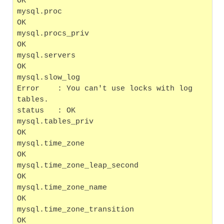
OK
mysql.proc                                         
OK
mysql.procs_priv                                   
OK
mysql.servers                                      
OK
mysql.slow_log
Error    : You can't use locks with log 
tables.
status   : OK
mysql.tables_priv                                  
OK
mysql.time_zone                                    
OK
mysql.time_zone_leap_second                        
OK
mysql.time_zone_name                               
OK
mysql.time_zone_transition                         
OK