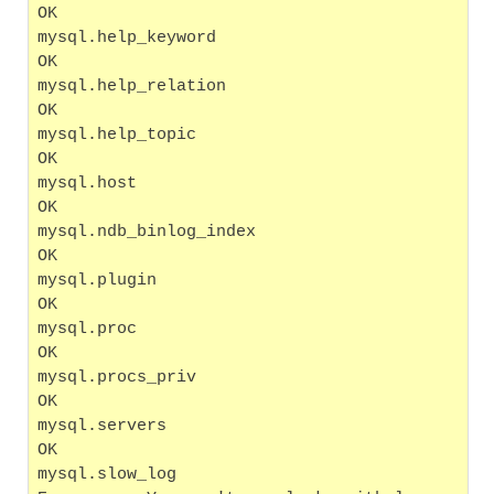
OK
mysql.help_keyword                                 
OK
mysql.help_relation                                
OK
mysql.help_topic                                   
OK
mysql.host                                         
OK
mysql.ndb_binlog_index                             
OK
mysql.plugin                                       
OK
mysql.proc                                         
OK
mysql.procs_priv                                   
OK
mysql.servers                                      
OK
mysql.slow_log