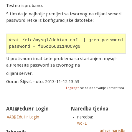
Testno isprobano.
S tim da je najbolje prenijeti sa izvornog na ciljani serveri
password retke iz konfiguracijske datoteke:
#cat /etc/mysql/debian.cnf  | grep password
password = fU6o26UB114UCVg0
U protivnom imat ćete problema sa startanjem mysql-
a.Prenesite password sa izvornog na
ciljani server.
Goran Šljivić - uto, 2013-11-12 13:53
Logirajte
se za dodavanje komentara
AAI@EduHr Login
Naredba tjedna
AAI@EduHr Login
naredba:
wc -L
arhiva naredbi