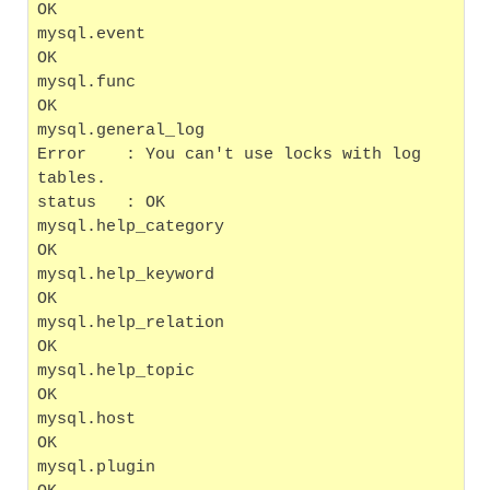
OK
mysql.event                                        
OK
mysql.func                                         
OK
mysql.general_log
Error    : You can't use locks with log 
tables.
status   : OK
mysql.help_category                                
OK
mysql.help_keyword                                 
OK
mysql.help_relation                                
OK
mysql.help_topic                                   
OK
mysql.host                                         
OK
mysql.plugin                                       