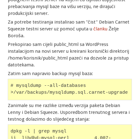
prebacivanja mysql baze na višu verziju, ne dirajući
produkcijski server.
Za potrebe testiranja instalirao sam "čist" Debian Carnet
Squeeze testni server uz pomoć uputa u
članku
Želje
Boroša.
Prekopirao sam cijeli public_html sa WordPress
instalacijom na novi server u kreirani korisnički direktorij
/home/korisnik/public_html pazeći na dozvole za pristup
datotekama.
Zatim sam napravio backup mysql baza:
# mysqldump --all-databases  
>/var/backups/mysqldump.sql.carnet-upgrade
Zanimale su me razlike između verzija paketa Debian
Lenny i Debian Squeeze. Usporedbom trenutnog servera i
testnog dolazimo do slijedećeg stanja:
dpkg -l | grep mysql
ii  libdbd-mysql-perl         4.007-