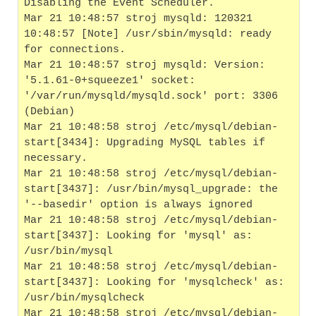
Disabling the Event Scheduler.
Mar 21 10:48:57 stroj mysqld: 120321 
10:48:57 [Note] /usr/sbin/mysqld: ready 
for connections.
Mar 21 10:48:57 stroj mysqld: Version: 
'5.1.61-0+squeeze1' socket: 
'/var/run/mysqld/mysqld.sock' port: 3306 
(Debian)
Mar 21 10:48:58 stroj /etc/mysql/debian-
start[3434]: Upgrading MySQL tables if 
necessary.
Mar 21 10:48:58 stroj /etc/mysql/debian-
start[3437]: /usr/bin/mysql_upgrade: the 
'--basedir' option is always ignored
Mar 21 10:48:58 stroj /etc/mysql/debian-
start[3437]: Looking for 'mysql' as: 
/usr/bin/mysql
Mar 21 10:48:58 stroj /etc/mysql/debian-
start[3437]: Looking for 'mysqlcheck' as: 
/usr/bin/mysqlcheck
Mar 21 10:48:58 stroj /etc/mysql/debian-