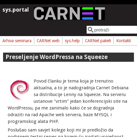
Skoči na glavni sadržaj
sys.portal
Pretraga
Obrazac pretrage
Arhiva seminara
CARNet web
sys.help
CARNet paketi
Kontakti
Preseljenje WordPressa na Squeeze
Povod članku je tema koja je trenutno
aktualna, a to je nadogradnja Carnet Debiana
sa distribucije Lenny na Squeeze. Na serveru
ustanove "vrtim" jedan konferencijski site na
WordPressu, pa me zanimalo kako će se dogradnja
odraziti na rad Apache web servera, baze MYSQL i
programskog alata PHP.
Poslušao sam savjet kolege koji mi je predložio da
podignem testni server na kojem ću ispitati uspješnost