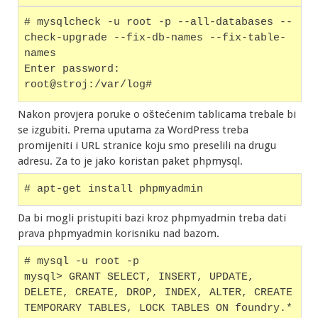
# mysqlcheck -u root -p --all-databases --
check-upgrade --fix-db-names --fix-table-
names
Enter password: 
root@stroj:/var/log# 
Nakon provjera poruke o oštećenim tablicama trebale bi
se izgubiti. Prema uputama za WordPress treba
promijeniti i URL stranice koju smo preselili na drugu
adresu. Za to je jako koristan paket phpmysql.
# apt-get install phpmyadmin
Da bi mogli pristupiti bazi kroz phpmyadmin treba dati
prava phpmyadmin korisniku nad bazom.
# mysql -u root -p 
mysql> GRANT SELECT, INSERT, UPDATE, 
DELETE, CREATE, DROP, INDEX, ALTER, CREATE 
TEMPORARY TABLES, LOCK TABLES ON foundry.* 