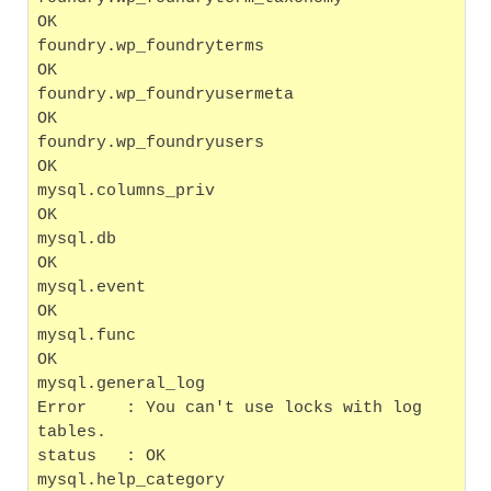
OK
foundry.wp_foundryterms                            
OK
foundry.wp_foundryusermeta                         
OK
foundry.wp_foundryusers                            
OK
mysql.columns_priv                                 
OK
mysql.db                                           
OK
mysql.event                                        
OK
mysql.func                                         
OK
mysql.general_log
Error    : You can't use locks with log 
tables.
status   : OK
mysql.help_category                                