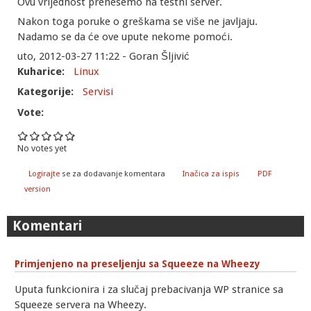
Ovu vrijednost prenesemo na testni server.
Nakon toga poruke o greškama se više ne javljaju.
Nadamo se da će ove upute nekome pomoći.
uto, 2012-03-27 11:22 - Goran Šljivić
Kuharice:
Linux
Kategorije:
Servisi
Vote:
No votes yet
Logirajte
se za dodavanje komentara
Inačica za ispis
PDF
version
Komentari
Primjenjeno na preseljenju sa Squeeze na Wheezy
Uputa funkcionira i za slučaj prebacivanja WP stranice sa
Squeeze servera na Wheezy.