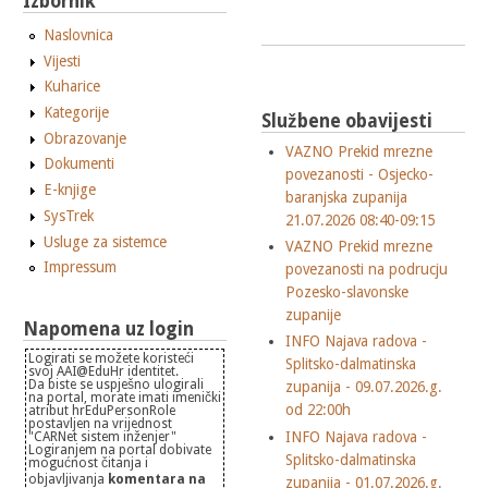
Izbornik
Naslovnica
Vijesti
Kuharice
Kategorije
Službene obavijesti
Obrazovanje
VAZNO Prekid mrezne
Dokumenti
povezanosti - Osjecko-
E-knjige
baranjska zupanija
SysTrek
21.07.2026 08:40-09:15
Usluge za sistemce
VAZNO Prekid mrezne
Impressum
povezanosti na podrucju
Pozesko-slavonske
zupanije
Napomena uz login
INFO Najava radova -
Logirati se možete koristeći
Splitsko-dalmatinska
svoj AAI@EduHr identitet.
Da biste se uspješno ulogirali
zupanija - 09.07.2026.g.
na portal, morate imati imenički
od 22:00h
atribut hrEduPersonRole
postavljen na vrijednost
INFO Najava radova -
"CARNet sistem inženjer"
Logiranjem na portal dobivate
Splitsko-dalmatinska
mogućnost čitanja i
objavljivanja
komentara na
zupanija - 01.07.2026.g.