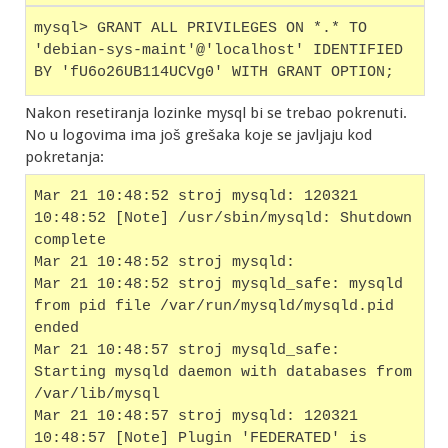
mysql> GRANT ALL PRIVILEGES ON *.* TO 
'debian-sys-maint'@'localhost' IDENTIFIED 
BY 'fU6o26UB114UCVg0' WITH GRANT OPTION; 
Nakon resetiranja lozinke mysql bi se trebao pokrenuti.
No u logovima ima još grešaka koje se javljaju kod
pokretanja:
Mar 21 10:48:52 stroj mysqld: 120321 
10:48:52 [Note] /usr/sbin/mysqld: Shutdown 
complete
Mar 21 10:48:52 stroj mysqld:
Mar 21 10:48:52 stroj mysqld_safe: mysqld 
from pid file /var/run/mysqld/mysqld.pid 
ended
Mar 21 10:48:57 stroj mysqld_safe: 
Starting mysqld daemon with databases from 
/var/lib/mysql
Mar 21 10:48:57 stroj mysqld: 120321 
10:48:57 [Note] Plugin 'FEDERATED' is 