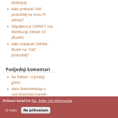
(Bullseye)
Kako prebaciti DNS
poslužitelj na novu IP
adresu?
Objavljena je CARNET-ova
distribucija Debian 10
(Buster)
Kako instalirati CARNet-
Buster na "čisti"
poslužitelj?
Posljednji komentari
Na Debian 12 postoji
gotov
stara dokumentacija u
/usr/share/doc/carnet-
upgrade
Ne, želim još informacija
Prihvati kolačiće
Re: neispravan datum
U redu
Ne prihvaćam
članka