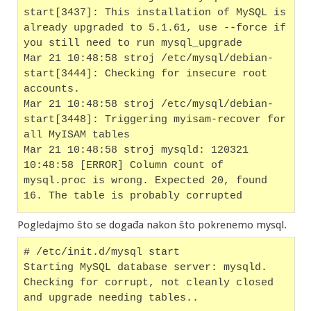
start[3437]: This installation of MySQL is 
already upgraded to 5.1.61, use --force if 
you still need to run mysql_upgrade
Mar 21 10:48:58 stroj /etc/mysql/debian-
start[3444]: Checking for insecure root 
accounts.
Mar 21 10:48:58 stroj /etc/mysql/debian-
start[3448]: Triggering myisam-recover for 
all MyISAM tables
Mar 21 10:48:58 stroj mysqld: 120321 
10:48:58 [ERROR] Column count of 
mysql.proc is wrong. Expected 20, found 
16. The table is probably corrupted
Pogledajmo što se događa nakon što pokrenemo mysql.
# /etc/init.d/mysql start
Starting MySQL database server: mysqld.
Checking for corrupt, not cleanly closed 
and upgrade needing tables..