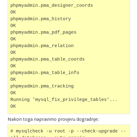
phpmyadmin.pma_designer_coords                     
OK
phpmyadmin.pma_history                             
OK
phpmyadmin.pma_pdf_pages                           
OK
phpmyadmin.pma_relation                            
OK
phpmyadmin.pma_table_coords                        
OK
phpmyadmin.pma_table_info                          
OK
phpmyadmin.pma_tracking                            
OK
Running 'mysql_fix_privilege_tables'...
OK
Nakon toga napravimo provjeru dogradnje:
# mysqlcheck -u root -p --check-upgrade --