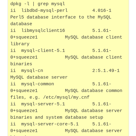
dpkg -l | grep mysql
ii  libdbd-mysql-perl         4.016-1                    
Perl5 database interface to the MySQL 
database
ii  libmysqlclient16          5.1.61-
0+squeeze1          MySQL database client 
library
ii  mysql-client-5.1          5.1.61-
0+squeeze1          MySQL database client 
binaries
ii  mysql-cn                  2:5.1.49-1                 
MySQL database server
ii  mysql-common              5.1.61-
0+squeeze1          MySQL database common 
files, e.g. /etc/mysql/my.cnf
ii  mysql-server-5.1          5.1.61-
0+squeeze1          MySQL database server 
binaries and system database setup
ii  mysql-server-core-5.1     5.1.61-
0+squeeze1          MySQL database server 