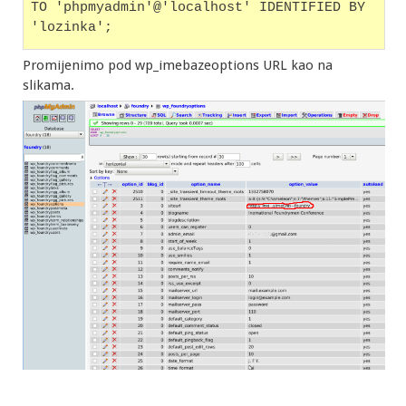
TO 'phpmyadmin'@'localhost' IDENTIFIED BY 
'lozinka';
Promijenimo pod wp_imebazeoptions URL kao na
slikama.