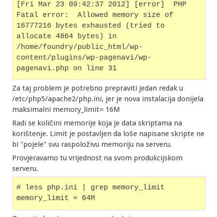
[Fri Mar 23 09:42:37 2012] [error]  PHP 
Fatal error:  Allowed memory size of 
16777216 bytes exhausted (tried to 
allocate 4864 bytes) in 
/home/foundry/public_html/wp-
content/plugins/wp-pagenavi/wp-
pagenavi.php on line 31
Za taj problem je potrebno prepraviti jedan redak u
/etc/php5/apache2/php.ini, jer je nova instalacija donijela
maksimalni memory_limit= 16M
Radi se količini memorije koja je data skriptama na
korištenje. Limit je postavljen da loše napisane skripte ne
bi "pojele" svu raspoloživu memoriju na serveru.
Provjeravamo tu vrijednost na svom produkcijskom
serveru.
# less php.ini | grep memory_limit
memory_limit = 64M