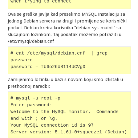
when trying to connect
Ova se greška javlja kad preselimo MYSQL instalaciju sa
jednog Debian servera na drugi i promijene se korisnički
podaci. Debian kreira korisnika "debian-sys-maint" sa
slučajnom lozinkom. Taj podatak možemo potražiti u
/etc/mysql/debian.cnf
# cat /etc/mysql/debian.cnf  | grep 
password
password = fU6o26UB114UCVg0
Zamijenimo lozinku u bazi s novom koju smo izlistali u
prethodnoj naredbi:
# mysql -u root -p 
Enter password: 
Welcome to the MySQL monitor.  Commands 
end with ; or \g.
Your MySQL connection id is 97
Server version: 5.1.61-0+squeeze1 (Debian)