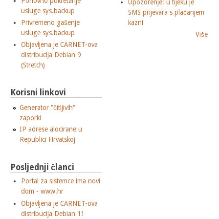
Ponovno pokretanje
Upozorenje: u tijeku je
usluge sys.backup
SMS prijevara s plaćanjem
Privremeno gašenje
kazni
usluge sys.backup
Više
Objavljena je CARNET-ova
distribucija Debian 9
(Stretch)
Korisni linkovi
Generator "čitljivih"
zaporki
IP adrese alocirane u
Republici Hrvatskoj
Posljednji članci
Portal za sistemce ima novi
dom - www.hr
Objavljena je CARNET-ova
distribucija Debian 11