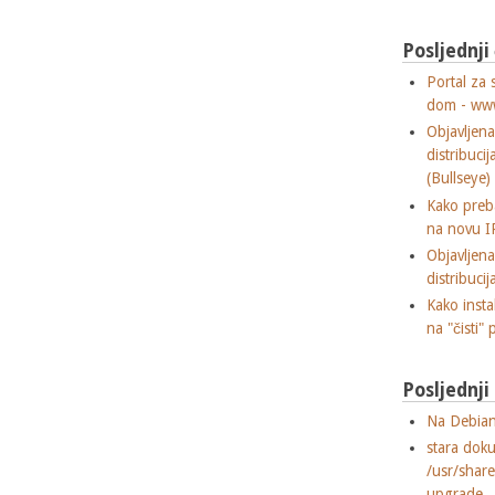
Posljednji
Portal za 
dom - ww
Objavljen
distribuci
(Bullseye)
Kako preba
na novu I
Objavljen
distribuci
Kako insta
na "čisti" 
Posljednj
Na Debian
stara dok
/usr/shar
upgrade