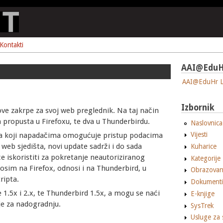
Kontakti
AAI@EduH
AAI@EduHr L
Izbornik
nove zakrpe za svoj web preglednik. Na taj način
 propusta u Firefoxu, te dva u Thunderbirdu.
Naslovnica
Vijesti
ta koji napadačima omogućuje pristup podacima
 web sjedišta, novi update sadrži i do sada
Kuharice
 iskoristiti za pokretanje neautoriziranog
Kategorije
osim na Firefox, odnosi i na Thunderbird, u
Obrazovan
ripta.
Dokumenti
1.5x i 2.x, te Thunderbird 1.5x, a mogu se naći
E-knjige
je za nadogradnju.
SysTrek
Usluge za 