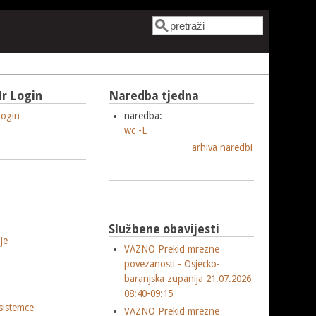
Pretraga
Obrazac pretrage
r Login
Naredba tjedna
ogin
naredba:
wc -L
arhiva naredbi
Službene obavijesti
je
VAZNO Prekid mrezne
povezanosti - Osjecko-
baranjska zupanija 21.07.2026
08:40-09:15
sistemce
VAZNO Prekid mrezne