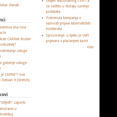
Savjeti Nacionalnog CERT-a
 dobar članak
za zaštitu u slučaju curenja
podataka
Pokrenuta kampanja o
nci
važnosti prijave kibernetičkih
sistemce ima novi
incidenata
w.hr
Upozorenje: u tijeku je SMS
lirati CARNet-Buster
prijevara s plaćanjem kazni
poslužitelj?
Više
okretanje usluge
p
o gašenje usluge
p
a je CARNET-ova
ja Debian 9 (Stretch)
kovi
čitljivih" zaporki
alocirane u
Hrvatskoj