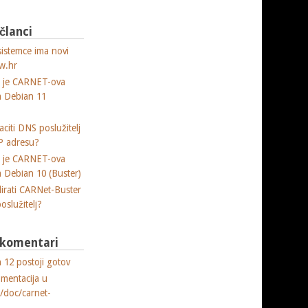
 članci
sistemce ima novi
w.hr
a je CARNET-ova
ja Debian 11
citi DNS poslužitelj
P adresu?
a je CARNET-ova
ja Debian 10 (Buster)
lirati CARNet-Buster
poslužitelj?
i komentari
 12 postoji gotov
umentacija u
e/doc/carnet-