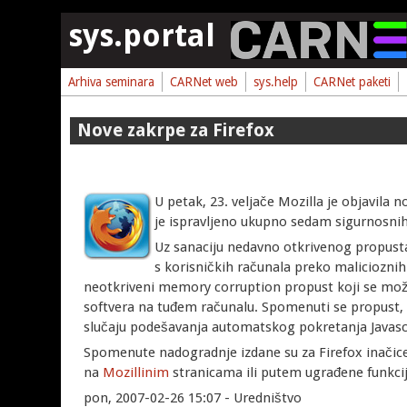
Skoči na glavni sadržaj
sys.portal
Arhiva seminara
CARNet web
sys.help
CARNet paketi
Nove zakrpe za Firefox
U petak, 23. veljače Mozilla je objavila 
je ispravljeno ukupno sedam sigurnosnih
Uz sanaciju nedavno otkrivenog propus
s korisničkih računala preko malicioznih
neotkriveni memory corruption propust koji se može
softvera na tuđem računalu. Spomenuti se propust, 
slučaju podešavanja automatskog pokretanja Javasc
Spomenute nadogradnje izdane su za Firefox inačice 
na
Mozillinim
stranicama ili putem ugrađene funkci
pon, 2007-02-26 15:07 - Uredništvo