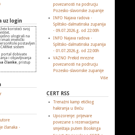
m
povezanosti na podrucju
Pozesko-slavonske zupanije
INFO Najava radova -
uz login
Splitsko-dalmatinska zupanija
žete koristeći svoj
- 09.07.2026.g. od 22:00h
titet.
pješno ulogirali na
INFO Najava radova -
 imati imenički
PersonRole postavljen
Splitsko-dalmatinska zupanija
 "CARNet sistem
- 01.07.2026.g. od 22:00h
 portal dobivate
VAZNO Prekid mrezne
nja i objavljivanja
a članke
, pristup
povezanosti na podrucju
Pozesko-slavonske zupanije
Više
a
CERT RSS
r
Trenažni kamp etičkog
hakiranja u Beču
Upozorenje: prijevare
utore
povezane s rezervacijama
je članaka -
smještaja putem Bookinga