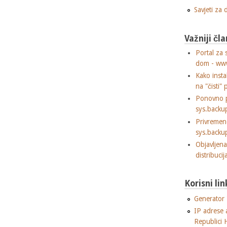
Savjeti za
Važniji čla
Portal za 
dom - ww
Kako insta
na "čisti" 
Ponovno p
sys.backu
Privremen
sys.backu
Objavljen
distribuci
Korisni lin
Generator "
IP adrese 
Republici 