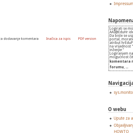
Impressu
Napomena 
Logirati se mo
AAI@EduHr iden
Da biste se us
za dodavanje komentara
Inačica za ispis
PDF version
portal, morate
atribut hrEdu
na vrijednost
inženjer"
Logiranjem na
mogućnost čita
komentara n
forumu
, ...
Navigacij
sys.monito
O webu
Upute za a
Objavljivan
HOWTO