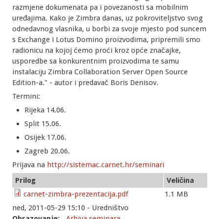
razmjene dokumenata pa i povezanosti sa mobilnim
uređajima. Kako je Zimbra danas, uz pokroviteljstvo svog
odnedavnog vlasnika, u borbi za svoje mjesto pod suncem
s Exchange i Lotus Domino proizvodima, pripremili smo
radionicu na kojoj ćemo proći kroz opće značajke,
usporedbe sa konkurentnim proizvodima te samu
instalaciju Zimbra Collaboration Server Open Source
Edition-a." - autor i predavač Boris Denisov.
Termini:
Rijeka 14.06.
Split 15.06.
Osijek 17.06.
Zagreb 20.06.
Prijava na
http://sistemac.carnet.hr/seminari
Prilog
Veličina
carnet-zimbra-prezentacija.pdf
1.1 MB
ned, 2011-05-29 15:10 - Uredništvo
Obrazovanje:
Arhiva seminara