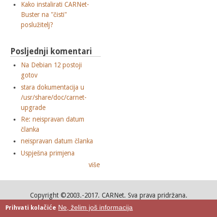
Kako instalirati CARNet-
Buster na "čisti"
poslužitelj?
Posljednji komentari
Na Debian 12 postoji
gotov
stara dokumentacija u
/usr/share/doc/carnet-
upgrade
Re: neispravan datum
članka
neispravan datum članka
Uspješna primjena
više
Copyright ©2003.-2017. CARNet. Sva prava pridržana.
Mail to portal-team(at)CARNet.hr
Ne, želim još informacija
Prihvati kolačiće