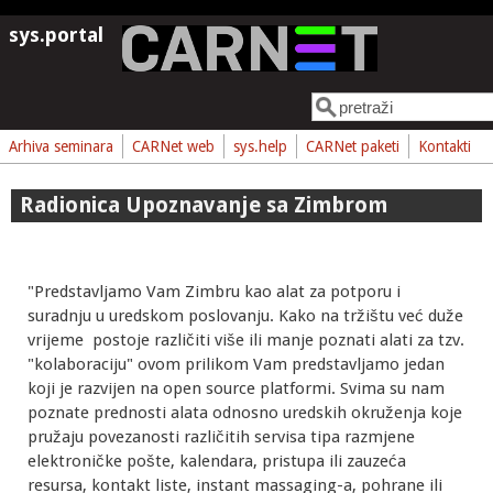
Skoči na glavni sadržaj
sys.portal
Pretraga
Obrazac pretrage
Arhiva seminara
CARNet web
sys.help
CARNet paketi
Kontakti
Radionica Upoznavanje sa Zimbrom
"Predstavljamo Vam Zimbru kao alat za potporu i
suradnju u uredskom poslovanju. Kako na tržištu već duže
vrijeme postoje različiti više ili manje poznati alati za tzv.
"kolaboraciju" ovom prilikom Vam predstavljamo jedan
koji je razvijen na open source platformi. Svima su nam
poznate prednosti alata odnosno uredskih okruženja koje
pružaju povezanosti različitih servisa tipa razmjene
elektroničke pošte, kalendara, pristupa ili zauzeća
resursa, kontakt liste, instant massaging-a, pohrane ili