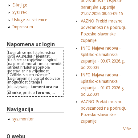
povezanosti - Osjecko-
E-knjige
baranjska zupanija
SysTrek
21.07.2026 08:40-09:15
Usluge za sistemce
VAZNO Prekid mrezne
Impressum
povezanosti na podrucju
Pozesko-slavonske
zupanije
Napomena uz login
INFO Najava radova -
Logirati se možete koristeći
Splitsko-dalmatinska
svoj AAI@EduHr identitet.
Da biste se uspješno ulogirali
zupanija - 09.07.2026.g.
na portal, morate imati imenički
od 22:00h
atribut hrEduPersonRole
postavljen na vrijednost
INFO Najava radova -
"CARNet sistem inženjer"
Logiranjem na portal dobivate
Splitsko-dalmatinska
mogućnost čitanja i
objavljivanja
komentara na
zupanija - 01.07.2026.g.
članke
, pristup
forumu
, ...
od 22:00h
VAZNO Prekid mrezne
povezanosti na podrucju
Navigacija
Pozesko-slavonske
sys.monitor
zupanije
Više
O webu