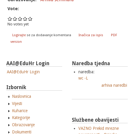
Vote:
No votes yet
Logirajte
se za dodavanje komentara
Inačica za ispis
PDF
version
AAI@EduHr Login
Naredba tjedna
AAI@EduHr Login
naredba:
wc -L
arhiva naredbi
Izbornik
Naslovnica
Vijesti
Kuharice
Kategorije
Službene obavijesti
Obrazovanje
VAZNO Prekid mrezne
Dokumenti