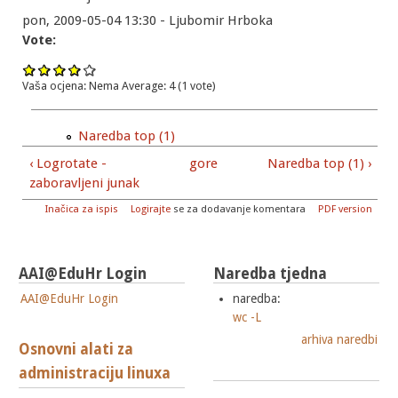
pon, 2009-05-04 13:30 - Ljubomir Hrboka
Vote:
Vaša ocjena:
Nema
Average:
4
(
1
vote)
Naredba top (1)
‹ Logrotate -
gore
Naredba top (1) ›
zaboravljeni junak
Inačica za ispis
Logirajte
se za dodavanje komentara
PDF version
AAI@EduHr Login
Naredba tjedna
AAI@EduHr Login
naredba:
wc -L
arhiva naredbi
Osnovni alati za
administraciju linuxa