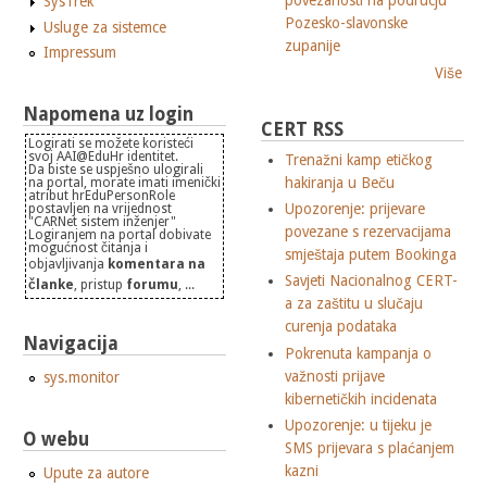
povezanosti na podrucju
SysTrek
Pozesko-slavonske
Usluge za sistemce
zupanije
Impressum
Više
Napomena uz login
CERT RSS
Logirati se možete koristeći
svoj AAI@EduHr identitet.
Trenažni kamp etičkog
Da biste se uspješno ulogirali
hakiranja u Beču
na portal, morate imati imenički
atribut hrEduPersonRole
Upozorenje: prijevare
postavljen na vrijednost
"CARNet sistem inženjer"
povezane s rezervacijama
Logiranjem na portal dobivate
mogućnost čitanja i
smještaja putem Bookinga
objavljivanja
komentara na
Savjeti Nacionalnog CERT-
članke
, pristup
forumu
, ...
a za zaštitu u slučaju
curenja podataka
Navigacija
Pokrenuta kampanja o
važnosti prijave
sys.monitor
kibernetičkih incidenata
Upozorenje: u tijeku je
O webu
SMS prijevara s plaćanjem
kazni
Upute za autore