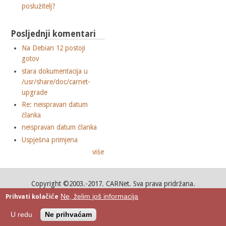
poslužitelj?
Posljednji komentari
Na Debian 12 postoji
gotov
stara dokumentacija u
/usr/share/doc/carnet-
upgrade
Re: neispravan datum
članka
neispravan datum članka
Uspješna primjena
više
Copyright ©2003.-2017. CARNet. Sva prava pridržana.
Mail to portal-team(at)CARNet.hr
Ne, želim još informacija
Prihvati kolačiće
Google+
U redu
Ne prihvaćam