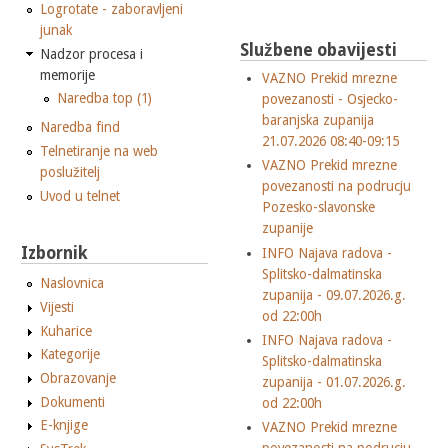
Logrotate - zaboravljeni
junak
Službene obavijesti
Nadzor procesa i
memorije
VAZNO Prekid mrezne
Naredba top (1)
povezanosti - Osjecko-
baranjska zupanija
Naredba find
21.07.2026 08:40-09:15
Telnetiranje na web
VAZNO Prekid mrezne
poslužitelj
povezanosti na podrucju
Uvod u telnet
Pozesko-slavonske
zupanije
Izbornik
INFO Najava radova -
Splitsko-dalmatinska
Naslovnica
zupanija - 09.07.2026.g.
Vijesti
od 22:00h
Kuharice
INFO Najava radova -
Kategorije
Splitsko-dalmatinska
Obrazovanje
zupanija - 01.07.2026.g.
Dokumenti
od 22:00h
E-knjige
VAZNO Prekid mrezne