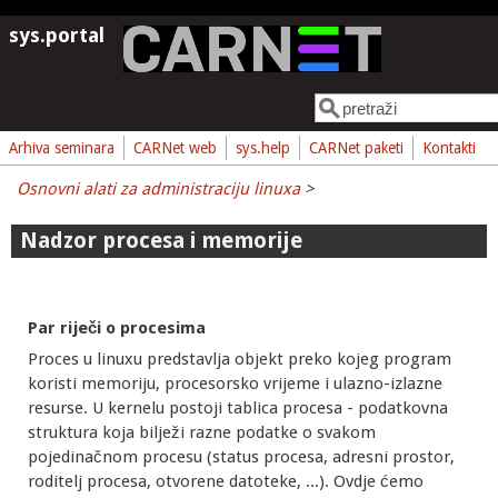
Skoči na glavni sadržaj
sys.portal
Pretraga
Obrazac pretrage
Arhiva seminara
CARNet web
sys.help
CARNet paketi
Kontakti
Osnovni alati za administraciju linuxa
>
Nadzor procesa i memorije
Par riječi o procesima
Proces u linuxu predstavlja objekt preko kojeg program
koristi memoriju, procesorsko vrijeme i ulazno-izlazne
resurse. U kernelu postoji tablica procesa - podatkovna
struktura koja bilježi razne podatke o svakom
pojedinačnom procesu (status procesa, adresni prostor,
roditelj procesa, otvorene datoteke, ...). Ovdje ćemo