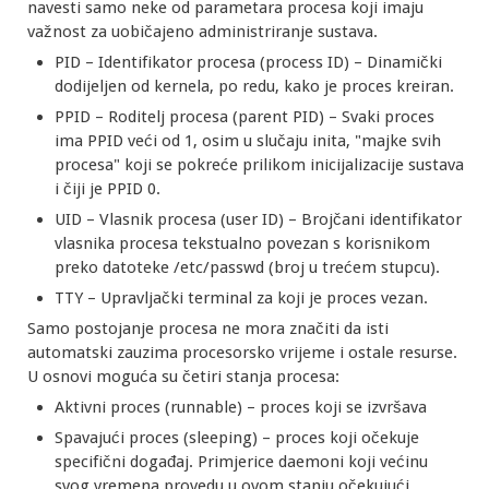
navesti samo neke od parametara procesa koji imaju
važnost za uobičajeno administriranje sustava.
PID – Identifikator procesa (process ID) – Dinamički
dodijeljen od kernela, po redu, kako je proces kreiran.
PPID – Roditelj procesa (parent PID) – Svaki proces
ima PPID veći od 1, osim u slučaju inita, "majke svih
procesa" koji se pokreće prilikom inicijalizacije sustava
i čiji je PPID 0.
UID – Vlasnik procesa (user ID) – Brojčani identifikator
vlasnika procesa tekstualno povezan s korisnikom
preko datoteke /etc/passwd (broj u trećem stupcu).
TTY – Upravljački terminal za koji je proces vezan.
Samo postojanje procesa ne mora značiti da isti
automatski zauzima procesorsko vrijeme i ostale resurse.
U osnovi moguća su četiri stanja procesa:
Aktivni proces (runnable) – proces koji se izvršava
Spavajući proces (sleeping) – proces koji očekuje
specifični događaj. Primjerice daemoni koji većinu
svog vremena provedu u ovom stanju očekujući