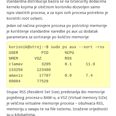
standardna distribucija bazira se na Grsecurity dodacima
kernelu kojima je običnom korisniku dozvoljen samo
ispis vlastitih procesa, a za ispis svih procesa potrebno je
koristiti root ovlasti.
Jedan od načina provjere procesa po potrošnji memorije
je korištenje standardne naredbe ps aux uz dodatak
parametara za sortiranje po količini memorije
korisnik@stroj:~$ sudo ps aux --sort -rss
USER          PID       %CPU     
%MEM       VSZ          RSS
clamav        3205      0.1      11.9     
133256      123480
amavis       17707      0.0      7.4       
89084       77528
Stupac RSS (Resident Set Size) predstavlja dio memorije
pojedinog procesa u RAM-u, a VSZ (Virtual memory SiZe)
je veličina virtualne memorije procesa – obuhvaća RSS,
memoriju u swapu te na file sistemu. Izražene vrijednosti
su u kilobajtima.